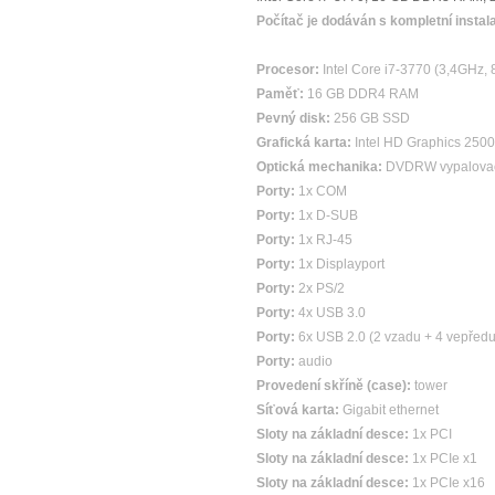
Počítač je dodáván s kompletní instal
Procesor:
Intel Core i7-3770 (3,4GHz,
Paměť:
16 GB DDR4 RAM
Pevný disk:
256 GB SSD
Grafická karta:
Intel HD Graphics 2500
Optická mechanika:
DVDRW vypalova
Porty:
1x COM
Porty:
1x D-SUB
Porty:
1x RJ-45
Porty:
1x Displayport
Porty:
2x PS/2
Porty:
4x USB 3.0
Porty:
6x USB 2.0 (2 vzadu + 4 vepředu
Porty:
audio
Provedení skříně (case):
tower
Síťová karta:
Gigabit ethernet
Sloty na základní desce:
1x PCI
Sloty na základní desce:
1x PCIe x1
Sloty na základní desce:
1x PCIe x16