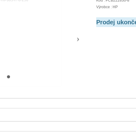
Kód : PCB222830-8
Výrobce : HP
Prodej ukonč