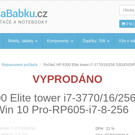
bku
.cz
0 ks 
Mobily, tablety
Komponenty
Doplňky, SW
Vše o n
Repasované počítače
Počítač HP 8300 Elite tower i7-3770/16/256 SSD/DVD
VYPRODÁNO
0 Elite tower i7-3770/16/25
n 10 Pro-RP605-i7-8-256
DPH : 21 %