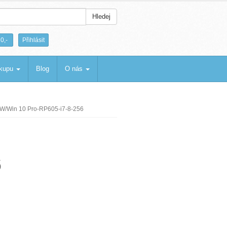
Hledej
|
0,-
Přihlásit
ákupu
Blog
O nás
RW/Win 10 Pro-RP605-i7-8-256
6