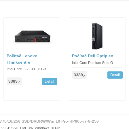
Počítač Lenovo
Počítač Dell Optiplex
Thinkcentre
Intel Core Pentium Gold G...
Intel Core i3-7100T, 8 GB...
3389,-
Detail
3389,-
Detail
-3770/16/256 SSD/DVDRW/Win 10 Pro-RP605-i7-8-256
, 256 GB SSD, DVDRW, Windows 10 Pro