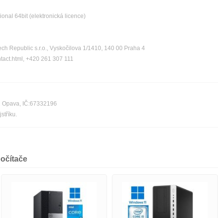
nal 64bit (elektronická licence)
ch Republic s.r.o., Vyskočilova 1/1410, 140 00 Praha 4
ntact.html, +420 261 307 111
01 Opava, IČ:67332196
stříku.
očítače