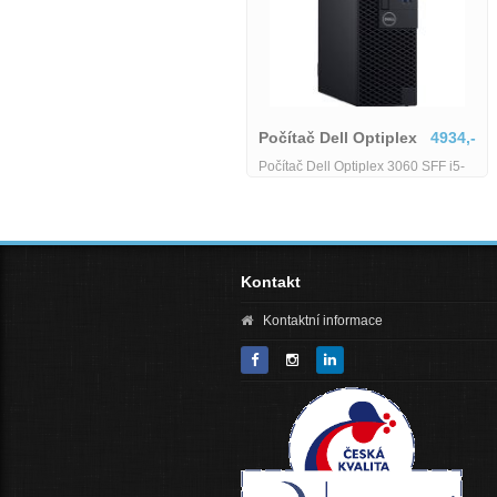
Dell Optiplex 5060
4690,-
Dell Optiplex 5060 Micro - i5-8500T
Počítač Dell Optiplex
4934,-
- 8 GB - 128 GB SSD - Wifi
Počítač Dell Optiplex 3060 SFF i5-
8400/8/128 SSD M.2/Win 11 Pro-
RP706-i5-8-128
Kontakt
Kontaktní informace