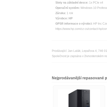
Sloty na základní desce:
1x PCIe x4
Operační systém:
Windows 10 Professio
Záruka:
1 rok
Výrobce:
HP
GPSR informace o výrobci:
HP Inc Cze
https://www.hp.com/cz-cs/contact-hp/co
Prodávající: Jan Lalák, Lepařova 4, 746 
Společnost je zapsána v živnostenském rej
Nejprodávanější repasované p