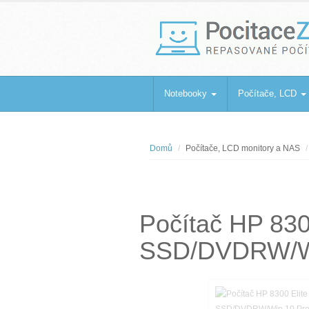
PocitaceZaBa
Repasované počítače a notebooky
Notebooky
Počítače, LCD
Domů
Počítače, LCD monitory a NAS
Počítač HP 830
SSD/DVDRW/Wi