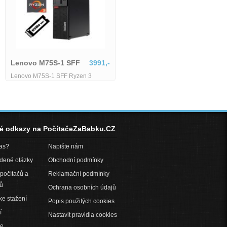
Lenovo M75S-1 SFF
3991,-
Lenovo M75S-1 SFF Ryzen 3
3200G - 8 GB - 256 GB SSD
né odkazy na PočítačeZaBabku.CZ
pas?
Napište nám
adené otázky
Obchodní podmínky
počítačů a
Reklamační podmínky
ů
Ochrana osobních údajů
ke stažení
Popis použitých cookies
í
Nastavit pravidla cookies
ce