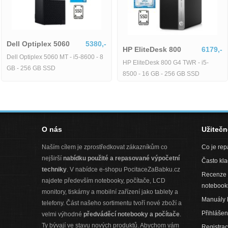
Dell Optiplex 5060
5380,-
HP EliteDesk 800
6179,-
Dell Optiplex 5060 MT - i5-8600 - 8
HP EliteDesk 800 G4 TWR - i5-
GB - 256 GB SSD
8500 - 16 GB - 256 GB SSD
O nás
Užiteč
Naším cílem je zprostředkovat zákazníkům co
Co je re
nejširší
nabídku použité a repasované výpočetní
Často kl
techniky
. V nabídce e-shopu PocitaceZaBabku.cz
Recenze 
najdete především notebooky, počítače, LCD
notebook
monitory, tiskárny a mobilní zařízení jako tablety a
Manuály 
telefony. Část našeho sortimentu tvoří nové zboží a
Přihlášen
velmi výhodné
předváděcí notebooky a počítače
.
Ty bývají ve stavu nových produktů. Abychom vám
Registra