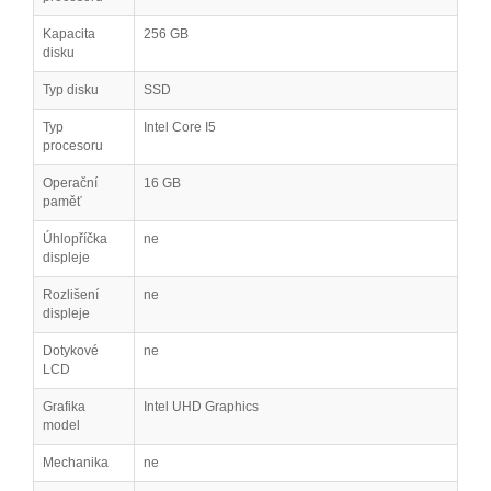
Kapacita
256 GB
disku
Typ disku
SSD
Typ
Intel Core I5
procesoru
Operační
16 GB
paměť
Úhlopříčka
ne
displeje
Rozlišení
ne
displeje
Dotykové
ne
LCD
Grafika
Intel UHD Graphics
model
Mechanika
ne