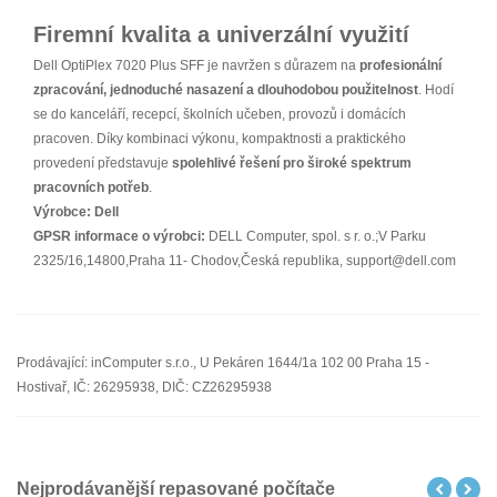
Firemní kvalita a univerzální využití
Dell OptiPlex 7020 Plus SFF je navržen s důrazem na
profesionální
zpracování, jednoduché nasazení a dlouhodobou použitelnost
. Hodí
se do kanceláří, recepcí, školních učeben, provozů i domácích
pracoven. Díky kombinaci výkonu, kompaktnosti a praktického
provedení představuje
spolehlivé řešení pro široké spektrum
pracovních potřeb
.
Výrobce:
Dell
GPSR informace o výrobci:
DELL Computer, spol. s r. o.;V Parku
2325/16,14800,Praha 11- Chodov,Česká republika, support@dell.com
Prodávající: inComputer s.r.o., U Pekáren 1644/1a 102 00 Praha 15 -
Hostivař, IČ: 26295938, DIČ: CZ26295938
Nejprodávanější repasované počítače