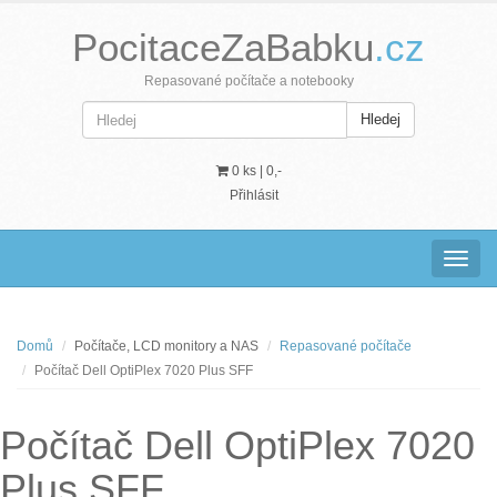
PocitaceZaBabku
.cz
Repasované počítače a notebooky
Hledej
0 ks |
0,-
Přihlásit
Navig
Domů
Počítače, LCD monitory a NAS
Repasované počítače
Počítač Dell OptiPlex 7020 Plus SFF
Počítač Dell OptiPlex 7020
Plus SFF