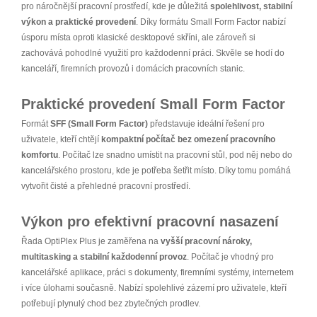
pro náročnější pracovní prostředí, kde je důležitá
spolehlivost, stabilní
výkon a praktické provedení
. Díky formátu Small Form Factor nabízí
úsporu místa oproti klasické desktopové skříni, ale zároveň si
zachovává pohodlné využití pro každodenní práci. Skvěle se hodí do
kanceláří, firemních provozů i domácích pracovních stanic.
Praktické provedení Small Form Factor
Formát
SFF (Small Form Factor)
představuje ideální řešení pro
uživatele, kteří chtějí
kompaktní počítač bez omezení pracovního
komfortu
. Počítač lze snadno umístit na pracovní stůl, pod něj nebo do
kancelářského prostoru, kde je potřeba šetřit místo. Díky tomu pomáhá
vytvořit čisté a přehledné pracovní prostředí.
Výkon pro efektivní pracovní nasazení
Řada OptiPlex Plus je zaměřena na
vyšší pracovní nároky,
multitasking a stabilní každodenní provoz
. Počítač je vhodný pro
kancelářské aplikace, práci s dokumenty, firemními systémy, internetem
i více úlohami současně. Nabízí spolehlivé zázemí pro uživatele, kteří
potřebují plynulý chod bez zbytečných prodlev.