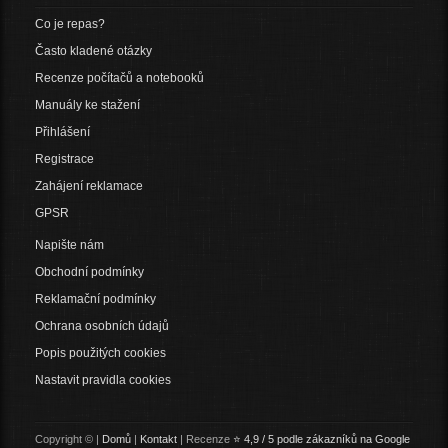
Co je repas?
Často kladené otázky
Recenze počítačů a notebooků
Manuály ke stažení
Přihlášení
Registrace
Zahájení reklamace
GPSR
Napište nám
Obchodní podmínky
Reklamační podmínky
Ochrana osobních údajů
Popis použitých cookies
Nastavit pravidla cookies
Copyright © |
Domů
|
Kontakt
| Recenze
⭐ 4,9 / 5 podle zákazníků na Google