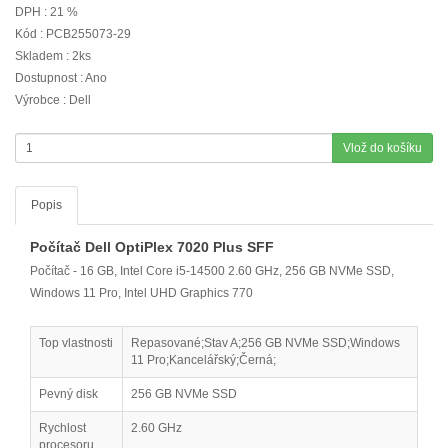
DPH : 21 %
Kód : PCB255073-29
Skladem : 2ks
Dostupnost : Ano
Výrobce : Dell
Vlož do košíku
Popis
Počítač Dell OptiPlex 7020 Plus SFF
Počítač - 16 GB, Intel Core i5-14500 2.60 GHz, 256 GB NVMe SSD,
Windows 11 Pro, Intel UHD Graphics 770
Top vlastnosti
Repasované;Stav A;256 GB NVMe SSD;Windows
11 Pro;Kancelářský;Černá;
Pevný disk
256 GB NVMe SSD
Rychlost
2.60 GHz
procesoru