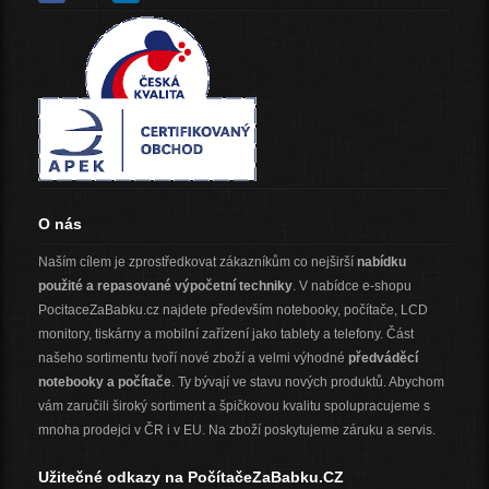
O nás
Naším cílem je zprostředkovat zákazníkům co nejširší
nabídku
použité a repasované výpočetní techniky
. V nabídce e-shopu
PocitaceZaBabku.cz najdete především notebooky, počítače, LCD
monitory, tiskárny a mobilní zařízení jako tablety a telefony. Část
našeho sortimentu tvoří nové zboží a velmi výhodné
předváděcí
notebooky a počítače
. Ty bývají ve stavu nových produktů. Abychom
vám zaručili široký sortiment a špičkovou kvalitu spolupracujeme s
mnoha prodejci v ČR i v EU. Na zboží poskytujeme záruku a servis.
Užitečné odkazy na PočítačeZaBabku.CZ