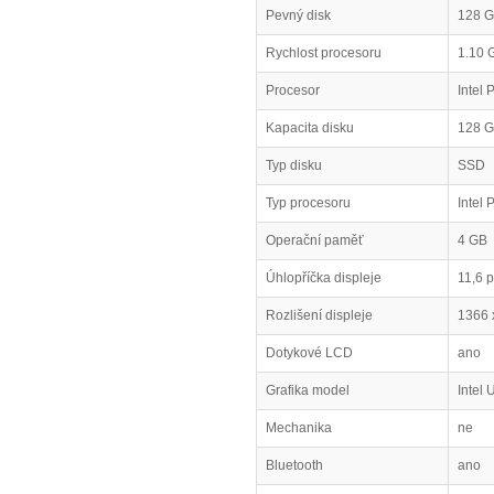
Pevný disk
128 
Rychlost procesoru
1.10 
Procesor
Intel
Kapacita disku
128 
Typ disku
SSD
Typ procesoru
Intel 
Operační paměť
4 GB
Úhlopříčka displeje
11,6 
Rozlišení displeje
1366 
Dotykové LCD
ano
Grafika model
Intel
Mechanika
ne
Bluetooth
ano