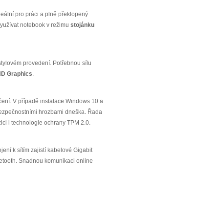
deální pro práci a plně překlopený
využívat notebook v režimu
stojánku
tylovém provedení. Potřebnou sílu
HD Graphics
.
čení. V případě instalace Windows 10 a
d bezpečnostními hrozbami dneška. Řada
ici i technologie ochrany TPM 2.0.
jení k sítím zajistí kabelové Gigabit
uetooth. Snadnou komunikaci online