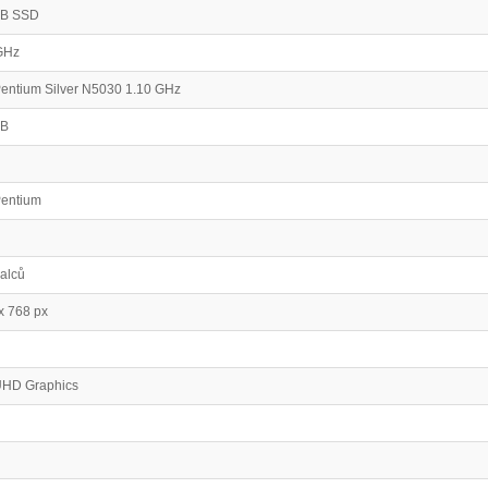
GB SSD
GHz
 Pentium Silver N5030 1.10 GHz
GB
Pentium
palců
x 768 px
 UHD Graphics