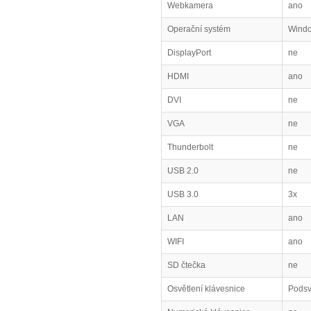
Webkamera
ano
Operační systém
Windo
DisplayPort
ne
HDMI
ano
DVI
ne
VGA
ne
Thunderbolt
ne
USB 2.0
ne
USB 3.0
3x
LAN
ano
WIFI
ano
SD čtečka
ne
Osvětlení klávesnice
Podsv