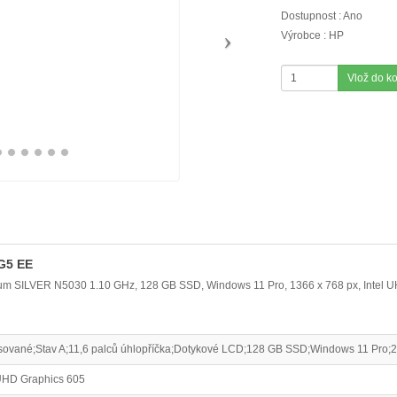
Dostupnost : Ano
Výrobce : HP
Vlož do k
G5 EE
ntium SILVER N5030 1.10 GHz, 128 GB SSD, Windows 11 Pro, 1366 x 768 px, Intel
ované;Stav A;11,6 palců úhlopříčka;Dotykové LCD;128 GB SSD;Windows 11 Pro;2
 UHD Graphics 605