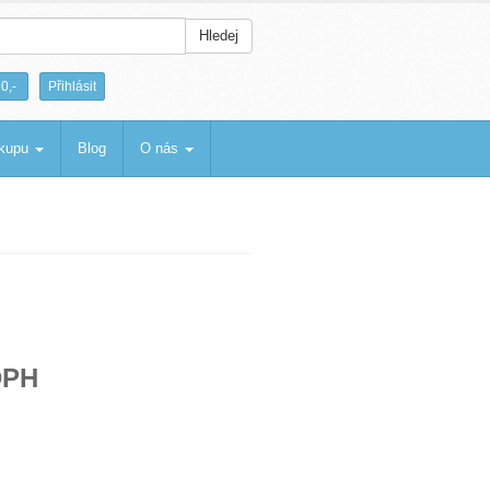
Hledej
|
0,-
Přihlásit
ákupu
Blog
O nás
DPH