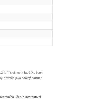
žití
. Příslušnost k řadě ProBook
byl navržen jako
odolný partner
reativního učení s interaktivní