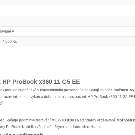
á
sované A
 - 4 000 Kč
k HP ProBook x360 11 G5 EE
 jdou dostupné také v konvertibilním provedení a poskytují tak
více možností vyu
zpracování, solidní výkon a dobrou míru zabezpečení. HP ProBook x360 11 G5 EE 
dí
.
ost. Splňuje podmínky testování
MIL-STD 810H
a standardy vzdělávání.
Možnosti k
ady ProBook. Nabídka všech důležitých standardních rozhraní.