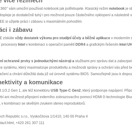
e více režimech
 360° vám umožní používat notebook jak potřebujete. Klasický režim
notebook
je i
displeje je dostatečně tuhý i pro možnost pouze částečného vyklopení a následně 
E si užijete práci i zábavu s maximálním pohodlím.
áci i zábavu
 získáte
vždy dostatek výkonu
pro studijní účely a běžné aplikace
v moderním s
í procesory
Intel
v kombinaci s operační pamětí
DDR4
a grafickým řešením
Intel U
í ochranné prvky s jednoduchými nástroji a
službami pro správu dat a zabezpe
kce systému, který maximalizuje produktivitu a možnosti správy a ochrání vás pře
ečení a chrání důležitá data již od úrovně systému BIOS. Samozřejmě jsou k dispoz
ektivity a komunikace
3.1/3.2 Gen 1, ale též konektoru
USB Type-C Gen2
, který podporuje napájení. Připo
bí ani možnost připojení externího zobrazovacího pomocí HDMI či technologie Bl
, v kombinaci se skvělým zvukem stereo reproduktorů.
ch Republic s.r.o., Vyskočilova 1/1410, 140 00 Praha 4
ntact.html, +420 261 307 111