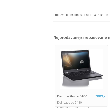
Prodávající: inComputer s.r.o., U Pekáre
Nejprodávanější repasované 
Dell Precision 5560-1618035
Dell Latitude 5580-MU-1-
21770,-
IB06155
6425,-
Dell Precision 5560-1618035
Dell Latitude 5580-MU-1-IB06155