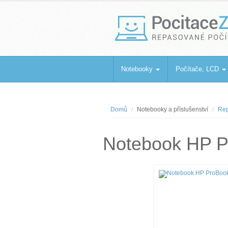
PocitaceZaBa
Repasované počítače a notebooky
Notebooky
Počítače, LCD
Domů
Notebooky a příslušenství
Rep
Notebook HP P