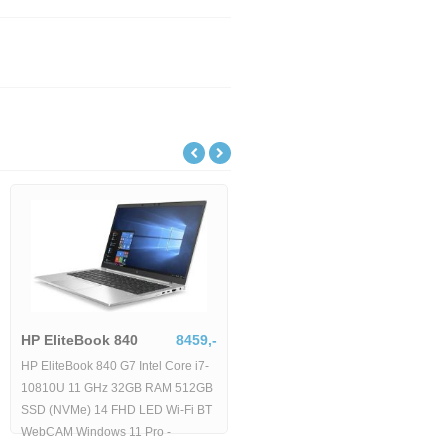
HP EliteBook 840
8459,
HP Zbook Fury
21808,-
HP EliteBook 840 G7 Intel Core i7-
HP Zbook Fury 15 G8 Core i7-
10810U 11 GHz 32GB RAM 512GB
11850H 25 GHz 32GB RAM 1TB
SSD (NVMe) 14 FHD LED Wi-Fi BT
SSD (NVMe) 156 FHD Wi-Fi BT
WebCAM Windows 11 Pro -
WebCAM Num. Kláv. nVidia Quadro