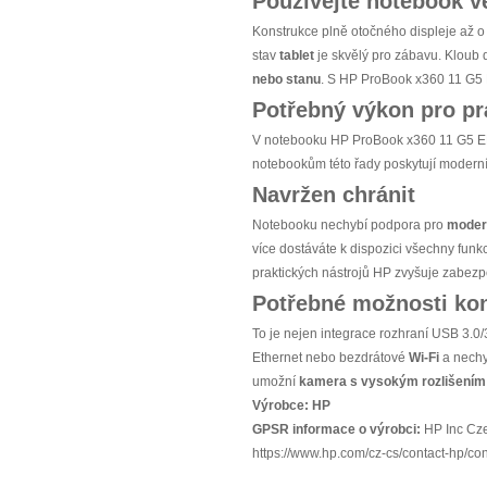
Používejte notebook v
Konstrukce plně otočného displeje až o
stav
tablet
je skvělý pro zábavu. Kloub 
nebo stanu
. S HP ProBook x360 11 G5 E
Potřebný výkon pro pr
V notebooku HP ProBook x360 11 G5 EE
notebookům této řady poskytují modern
Navržen chránit
Notebooku nechybí podpora pro
modern
více dostáváte k dispozici všechny fun
praktických nástrojů HP zvyšuje zabezp
Potřebné možnosti kon
To je nejen integrace rozhraní USB 3.0/
Ethernet nebo bezdrátové
Wi-Fi
a nechy
umožní
kamera s vysokým rozlišením
Výrobce:
HP
GPSR informace o výrobci:
HP Inc Cze
https://www.hp.com/cz-cs/contact-hp/co