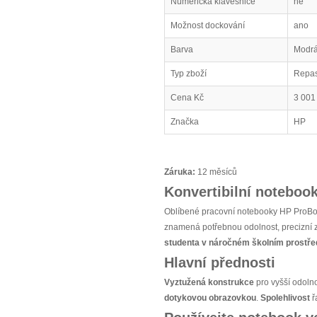
Numerická klávesnice
ne
Možnost dockování
ano
Barva
Modr
Typ zboží
Repa
Cena Kč
3 001
Značka
HP
Záruka:
12 měsíců
Konvertibilní noteboo
Oblíbené pracovní notebooky HP ProBook
znamená potřebnou odolnost, precizní 
studenta v náročném školním prostře
Hlavní přednosti
Vyztužená konstrukce
pro vyšší odoln
dotykovou obrazovkou
.
Spolehlivost
ř