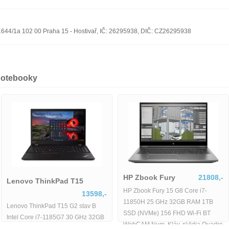
n 1644/1a 102 00 Praha 15 - Hostivař, IČ: 26295938, DIČ: CZ26295938
notebooky
Lenovo ThinkPad T15
13598,-
Dell Latitude 5480
2889,-
Lenovo ThinkPad T15 G2 stav B
Dell Latitude 5480
Intel Core i7-1185G7 30 GHz 32GB
Core i3|8GB|128GB|HD
RAM 512GB SSD 156 FHD Wi-Fi