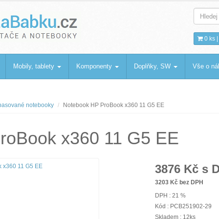
bku
.cz
0 ks 
Mobily, tablety
Komponenty
Doplňky, SW
Vše o n
asované notebooky
Notebook HP ProBook x360 11 G5 EE
roBook x360 11 G5 EE
3876
Kč s 
3203
Kč bez DPH
DPH : 21 %
Kód : PCB251902-29
Skladem : 12ks