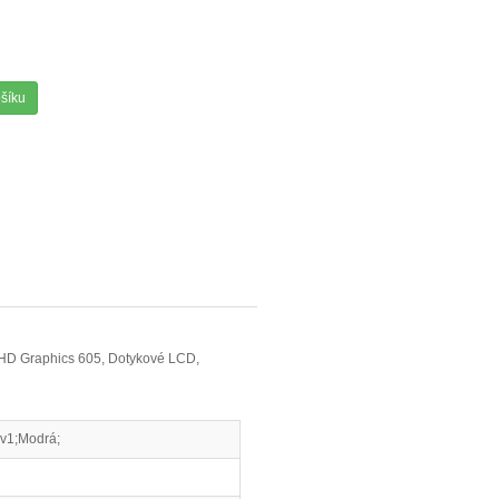
ošíku
 UHD Graphics 605, Dotykové LCD,
v1;Modrá;