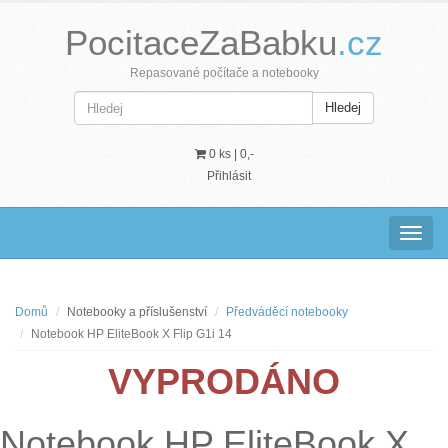
PocitaceZaBabku
.cz
Repasované počítače a notebooky
Hledej
0 ks |
0,-
Přihlásit
Navig
Domů
Notebooky a příslušenství
Předváděcí notebooky
Notebook HP EliteBook X Flip G1i 14
VYPRODÁNO
Notebook HP EliteBook X