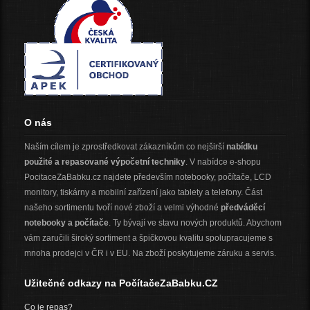
O nás
Naším cílem je zprostředkovat zákazníkům co nejširší
nabídku
použité a repasované výpočetní techniky
. V nabídce e-shopu
PocitaceZaBabku.cz najdete především notebooky, počítače, LCD
monitory, tiskárny a mobilní zařízení jako tablety a telefony. Část
našeho sortimentu tvoří nové zboží a velmi výhodné
předváděcí
notebooky a počítače
. Ty bývají ve stavu nových produktů. Abychom
vám zaručili široký sortiment a špičkovou kvalitu spolupracujeme s
mnoha prodejci v ČR i v EU. Na zboží poskytujeme záruku a servis.
Užitečné odkazy na PočítačeZaBabku.CZ
Co je repas?