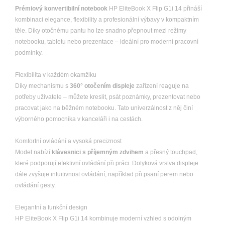
Prémiový konvertibilní notebook
HP EliteBook X Flip G1i 14 přináší
kombinaci elegance, flexibility a profesionální výbavy v kompaktním
těle. Díky otočnému pantu ho lze snadno přepnout mezi režimy
notebooku, tabletu nebo prezentace – ideální pro moderní pracovní
podmínky.
Flexibilita v každém okamžiku
Díky mechanismu s
360° otočením displeje
zařízení reaguje na
potřeby uživatele – můžete kreslit, psát poznámky, prezentovat nebo
pracovat jako na běžném notebooku. Tato univerzálnost z něj činí
výborného pomocníka v kanceláři i na cestách.
Komfortní ovládání a vysoká preciznost
Model nabízí
klávesnici s příjemným zdvihem
a přesný touchpad,
které podporují efektivní ovládání při práci. Dotyková vrstva displeje
dále zvyšuje intuitivnost ovládání, například při psaní perem nebo
ovládání gesty.
Elegantní a funkční design
HP EliteBook X Flip G1i 14 kombinuje moderní vzhled s odolným