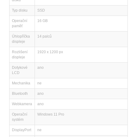
disku
Typ disku
SSD
Operační
16 GB
paměť
Úhlopříčka
14 palců
displeje
Rozlišení
1920 x 1200 px
displeje
Dotykové
ano
LCD
Mechanika
ne
Bluetooth
ano
Webkamera
ano
Operační
Windows 11 Pro
systém
DisplayPort
ne