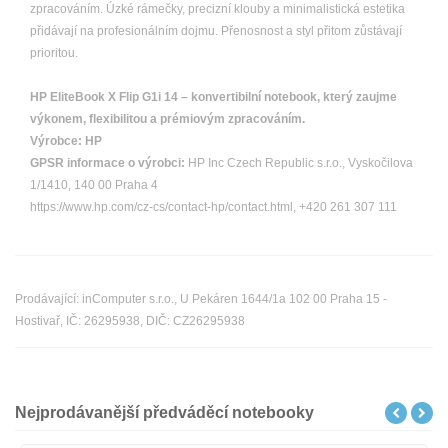
zpracováním. Úzké rámečky, precizní klouby a minimalistická estetika
přidávají na profesionálním dojmu. Přenosnost a styl přitom zůstávají
prioritou.
HP EliteBook X Flip G1i 14 – konvertibilní notebook, který zaujme
výkonem, flexibilitou a prémiovým zpracováním.
Výrobce:
HP
GPSR informace o výrobci:
HP Inc Czech Republic s.r.o., Vyskočilova
1/1410, 140 00 Praha 4
https://www.hp.com/cz-cs/contact-hp/contact.html, +420 261 307 111
Prodávající: inComputer s.r.o., U Pekáren 1644/1a 102 00 Praha 15 -
Hostivař, IČ: 26295938, DIČ: CZ26295938
Nejprodávanější předváděcí notebooky