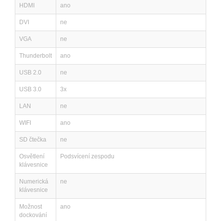
HDMI
ano
DVI
ne
VGA
ne
Thunderbolt
ano
USB 2.0
ne
USB 3.0
3x
LAN
ne
WIFI
ano
SD čtečka
ne
Osvětlení
Podsvícení zespodu
klávesnice
Numerická
ne
klávesnice
Možnost
ano
dockování