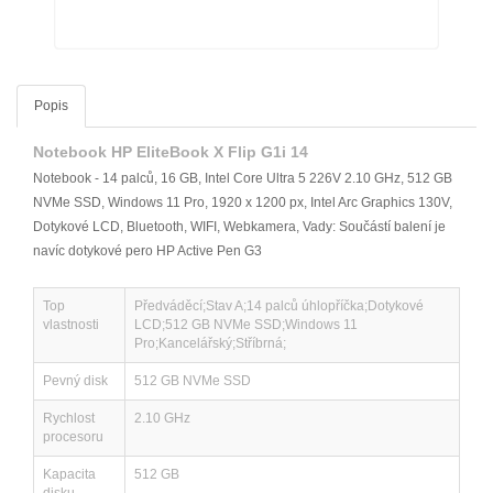
Popis
Notebook HP EliteBook X Flip G1i 14
Notebook - 14 palců, 16 GB, Intel Core Ultra 5 226V 2.10 GHz, 512 GB
NVMe SSD, Windows 11 Pro, 1920 x 1200 px, Intel Arc Graphics 130V,
Dotykové LCD, Bluetooth, WIFI, Webkamera, Vady: Součástí balení je
navíc dotykové pero HP Active Pen G3
Top
Předváděcí;Stav A;14 palců úhlopříčka;Dotykové
vlastnosti
LCD;512 GB NVMe SSD;Windows 11
Pro;Kancelářský;Stříbrná;
Pevný disk
512 GB NVMe SSD
Rychlost
2.10 GHz
procesoru
Kapacita
512 GB