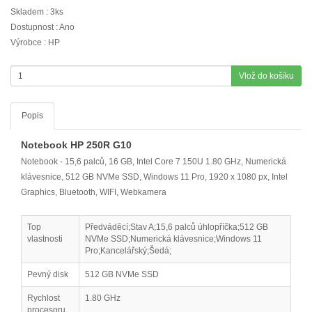
Skladem : 3ks
Dostupnost : Ano
Výrobce : HP
Vlož do košíku
Popis
Notebook HP 250R G10
Notebook - 15,6 palců, 16 GB, Intel Core 7 150U 1.80 GHz, Numerická
klávesnice, 512 GB NVMe SSD, Windows 11 Pro, 1920 x 1080 px, Intel
Graphics, Bluetooth, WIFI, Webkamera
Top
Předváděcí;Stav A;15,6 palců úhlopříčka;512 GB
vlastnosti
NVMe SSD;Numerická klávesnice;Windows 11
Pro;Kancelářský;Šedá;
Pevný disk
512 GB NVMe SSD
Rychlost
1.80 GHz
procesoru