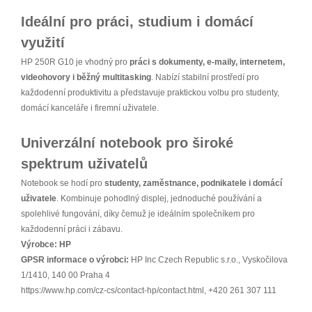
Ideální pro práci, studium i domácí
využití
HP 250R G10 je vhodný pro
práci s dokumenty, e-maily, internetem,
videohovory i běžný multitasking
. Nabízí stabilní prostředí pro
každodenní produktivitu a představuje praktickou volbu pro studenty,
domácí kanceláře i firemní uživatele.
Univerzální notebook pro široké
spektrum uživatelů
Notebook se hodí pro
studenty, zaměstnance, podnikatele i domácí
uživatele
. Kombinuje pohodlný displej, jednoduché používání a
spolehlivé fungování, díky čemuž je ideálním společníkem pro
každodenní práci i zábavu.
Výrobce:
HP
GPSR informace o výrobci:
HP Inc Czech Republic s.r.o., Vyskočilova
1/1410, 140 00 Praha 4
https://www.hp.com/cz-cs/contact-hp/contact.html, +420 261 307 111