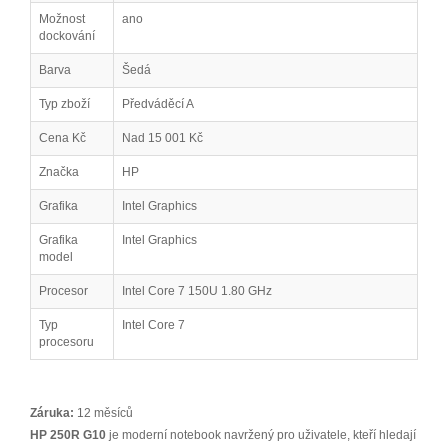
Možnost
ano
dockování
Barva
Šedá
Typ zboží
Předváděcí A
Cena Kč
Nad 15 001 Kč
Značka
HP
Grafika
Intel Graphics
Grafika
Intel Graphics
model
Procesor
Intel Core 7 150U 1.80 GHz
Typ
Intel Core 7
procesoru
Záruka:
12 měsíců
HP 250R G10
je moderní notebook navržený pro uživatele, kteří hledají