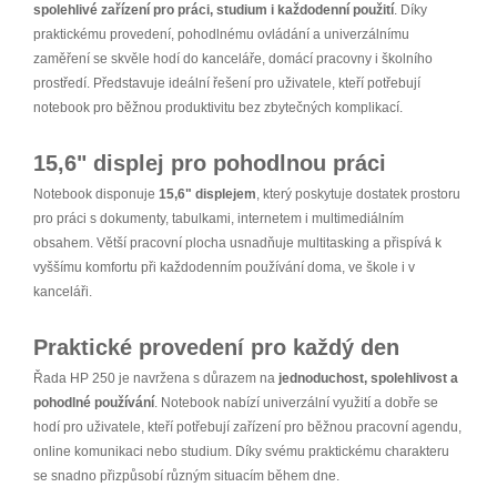
spolehlivé zařízení pro práci, studium i každodenní použití
. Díky
praktickému provedení, pohodlnému ovládání a univerzálnímu
zaměření se skvěle hodí do kanceláře, domácí pracovny i školního
prostředí. Představuje ideální řešení pro uživatele, kteří potřebují
notebook pro běžnou produktivitu bez zbytečných komplikací.
15,6" displej pro pohodlnou práci
Notebook disponuje
15,6" displejem
, který poskytuje dostatek prostoru
pro práci s dokumenty, tabulkami, internetem i multimediálním
obsahem. Větší pracovní plocha usnadňuje multitasking a přispívá k
vyššímu komfortu při každodenním používání doma, ve škole i v
kanceláři.
Praktické provedení pro každý den
Řada HP 250 je navržena s důrazem na
jednoduchost, spolehlivost a
pohodlné používání
. Notebook nabízí univerzální využití a dobře se
hodí pro uživatele, kteří potřebují zařízení pro běžnou pracovní agendu,
online komunikaci nebo studium. Díky svému praktickému charakteru
se snadno přizpůsobí různým situacím během dne.