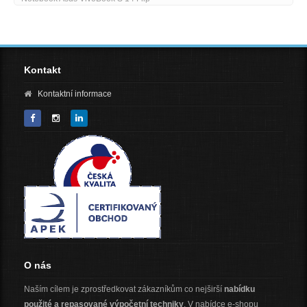
Kontakt
Kontaktní informace
O nás
Naším cílem je zprostředkovat zákazníkům co nejširší
nabídku
použité a repasované výpočetní techniky
. V nabídce e-shopu