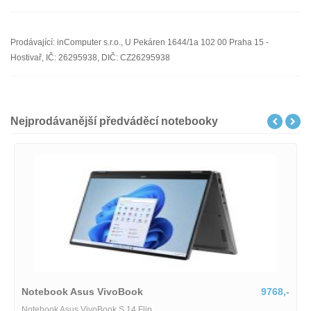
Prodávající: inComputer s.r.o., U Pekáren 1644/1a 102 00 Praha 15 -
Hostivař, IČ: 26295938, DIČ: CZ26295938
Nejprodávanější předváděcí notebooky
k Asus VivoBook
9768,-
Notebook HP
sus VivoBook S 14 Flip
Notebook HP 2