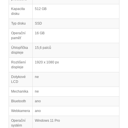
Kapacita
512 GB
disku
Typ disku
SSD
Operační
16 GB
paměť
Úhlopříčka
15,6 palců
displeje
Rozlišení
1920 x 1080 px
displeje
Dotykové
ne
LCD
Mechanika
ne
Bluetooth
ano
Webkamera
ano
Operační
Windows 11 Pro
systém