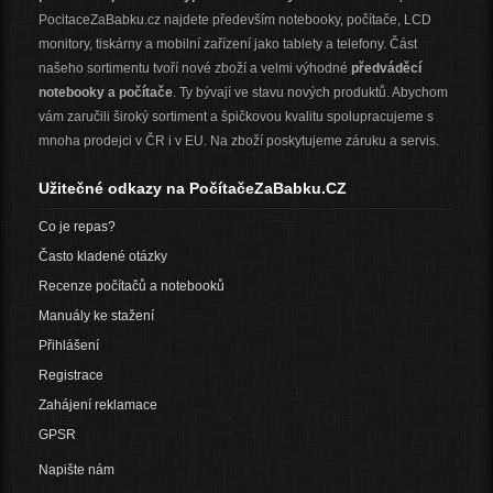
PocitaceZaBabku.cz najdete především notebooky, počítače, LCD
monitory, tiskárny a mobilní zařízení jako tablety a telefony. Část
našeho sortimentu tvoří nové zboží a velmi výhodné
předváděcí
notebooky a počítače
. Ty bývají ve stavu nových produktů. Abychom
vám zaručili široký sortiment a špičkovou kvalitu spolupracujeme s
mnoha prodejci v ČR i v EU. Na zboží poskytujeme záruku a servis.
Užitečné odkazy na PočítačeZaBabku.CZ
Co je repas?
Často kladené otázky
Recenze počítačů a notebooků
Manuály ke stažení
Přihlášení
Registrace
Zahájení reklamace
GPSR
Napište nám