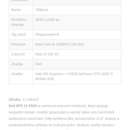
dockování
Barva
Stříbrná
Rozlišení
3840 x 2400 px
displeje
Typ zboží
Repasované B
Procesor
Intel Core i9-10885H 2.40 GHz
Cena Kč
Nad 15 001 Kč
Značka
Dell
Grafika
Intel HD Graphics + nVIDIA GeForce GTX 1650 Ti
Mobile 4GB
Záruka:
12 měsíců
Dell XPS 15 9500
je prémiový pracovní notebook, který spojuje
elegantní design, kvalitní zpracování a vysoký výkon pro náročnější
každodenní používání. Díky tenkému tělu, prostornému 15,6" displeji a
profesionálnímu vzhledu se hodí pro práci, studium, tvorbu obsahu i