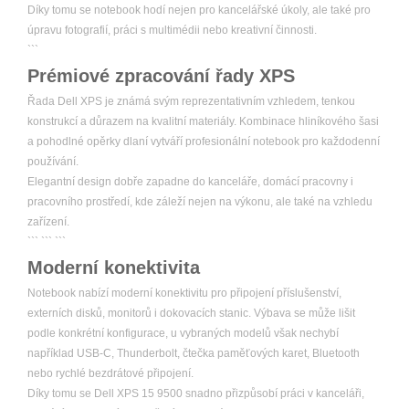
Díky tomu se notebook hodí nejen pro kancelářské úkoly, ale také pro
úpravu fotografií, práci s multimédii nebo kreativní činnosti.
```
Prémiové zpracování řady XPS
Řada Dell XPS je známá svým reprezentativním vzhledem, tenkou
konstrukcí a důrazem na kvalitní materiály. Kombinace hliníkového šasi
a pohodlné opěrky dlaní vytváří profesionální notebook pro každodenní
používání.
Elegantní design dobře zapadne do kanceláře, domácí pracovny i
pracovního prostředí, kde záleží nejen na výkonu, ale také na vzhledu
zařízení.
``` ``` ```
Moderní konektivita
Notebook nabízí moderní konektivitu pro připojení příslušenství,
externích disků, monitorů i dokovacích stanic. Výbava se může lišit
podle konkrétní konfigurace, u vybraných modelů však nechybí
například USB-C, Thunderbolt, čtečka paměťových karet, Bluetooth
nebo rychlé bezdrátové připojení.
Díky tomu se Dell XPS 15 9500 snadno přizpůsobí práci v kanceláři,