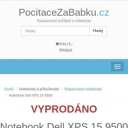
PocitaceZaBabku
.cz
Repasované počítače a notebooky
Hledej
0 ks |
0,-
Přihlásit
Navig
Domů
Notebooky a příslušenství
Repasované notebooky
Notebook Dell XPS 15 9500
VYPRODÁNO
Notebook Dell XPS 15 9500