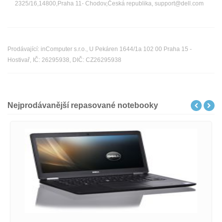
2325/16,14800,Praha 11- Chodov,Česká republika, support@dell.com
Prodávající: inComputer s.r.o., U Pekáren 1644/1a 102 00 Praha 15 -
Hostivař, IČ: 26295938, DIČ: CZ26295938
Nejprodávanější repasované notebooky