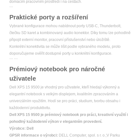
domácím pracovním prostředí i na cestách.
```
Praktické porty a rozšíření
Vybrané konfigurace mohou nabídnout porty USB-C, Thunderbolt,
čtečku SD karet a kombinovaný audio konektor. Díky tomu lze pohodlně
připojit externí monitor, pracovní příslušenství nebo úložiště.
Konkrétní konektivita se může lišit podle vybraného modelu, proto
doporučujeme ověřit dostupné porty u konkrétní konfigurace.
``` ```
Prémiový notebook pro náročné
uživatele
Dell XPS 15 9500 je vhodný pro uživatele, kteří hledají výkonný a
elegantní notebook s velkým displejem, kvalitním zpracováním a
univerzálním využitím. Hodí se pro práci, studium, tvorbu obsahu i
každodenní produktivitu.
Dell XPS 15 9500 je prémiový notebook pro práci, kreativní využití i
pohodlný každodenní výkon v elegantním provedení.
Výrobce:
Dell
GPSR informace o výrobci:
DELL Computer, spol. s r. o.;V Parku