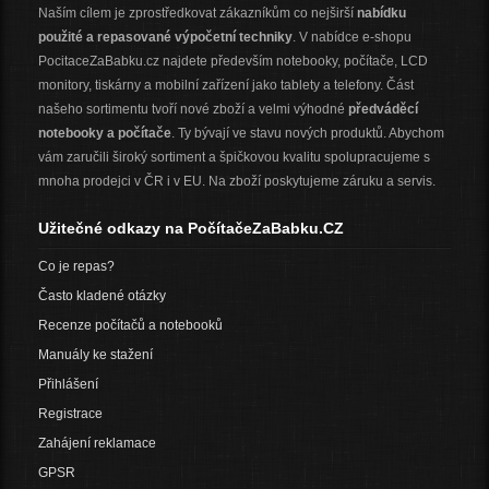
Naším cílem je zprostředkovat zákazníkům co nejširší
nabídku
použité a repasované výpočetní techniky
. V nabídce e-shopu
PocitaceZaBabku.cz najdete především notebooky, počítače, LCD
monitory, tiskárny a mobilní zařízení jako tablety a telefony. Část
našeho sortimentu tvoří nové zboží a velmi výhodné
předváděcí
notebooky a počítače
. Ty bývají ve stavu nových produktů. Abychom
vám zaručili široký sortiment a špičkovou kvalitu spolupracujeme s
mnoha prodejci v ČR i v EU. Na zboží poskytujeme záruku a servis.
Užitečné odkazy na PočítačeZaBabku.CZ
Co je repas?
Často kladené otázky
Recenze počítačů a notebooků
Manuály ke stažení
Přihlášení
Registrace
Zahájení reklamace
GPSR