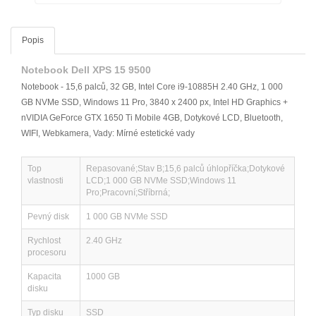
Popis
Notebook Dell XPS 15 9500
Notebook - 15,6 palců, 32 GB, Intel Core i9-10885H 2.40 GHz, 1 000
GB NVMe SSD, Windows 11 Pro, 3840 x 2400 px, Intel HD Graphics +
nVIDIA GeForce GTX 1650 Ti Mobile 4GB, Dotykové LCD, Bluetooth,
WIFI, Webkamera, Vady: Mírné estetické vady
Top
Repasované;Stav B;15,6 palců úhlopříčka;Dotykové
vlastnosti
LCD;1 000 GB NVMe SSD;Windows 11
Pro;Pracovní;Stříbrná;
Pevný disk
1 000 GB NVMe SSD
Rychlost
2.40 GHz
procesoru
Kapacita
1000 GB
disku
Typ disku
SSD