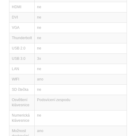
HDMI
ne
DVI
ne
VGA
ne
Thunderbolt
ne
USB 2.0
ne
USB 3.0
3x
LAN
ne
WIFI
ano
SD čtečka
ne
Osvětlení
Podsvícení zespodu
klávesnice
Numerická
ne
klávesnice
Možnost
ano