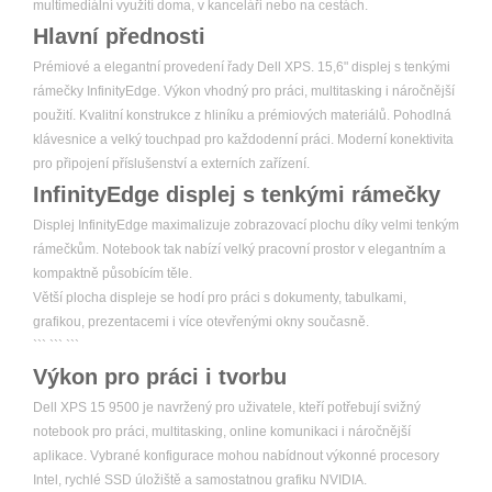
multimediální využití doma, v kanceláři nebo na cestách.
Hlavní přednosti
Prémiové a elegantní provedení řady Dell XPS. 15,6" displej s tenkými
rámečky InfinityEdge. Výkon vhodný pro práci, multitasking i náročnější
použití. Kvalitní konstrukce z hliníku a prémiových materiálů. Pohodlná
klávesnice a velký touchpad pro každodenní práci. Moderní konektivita
pro připojení příslušenství a externích zařízení.
InfinityEdge displej s tenkými rámečky
Displej InfinityEdge maximalizuje zobrazovací plochu díky velmi tenkým
rámečkům. Notebook tak nabízí velký pracovní prostor v elegantním a
kompaktně působícím těle.
Větší plocha displeje se hodí pro práci s dokumenty, tabulkami,
grafikou, prezentacemi i více otevřenými okny současně.
``` ``` ```
Výkon pro práci i tvorbu
Dell XPS 15 9500 je navržený pro uživatele, kteří potřebují svižný
notebook pro práci, multitasking, online komunikaci i náročnější
aplikace. Vybrané konfigurace mohou nabídnout výkonné procesory
Intel, rychlé SSD úložiště a samostatnou grafiku NVIDIA.