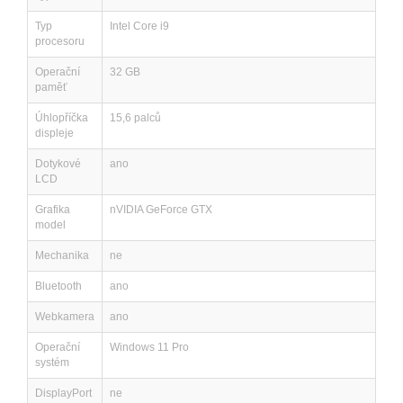
Typ
Intel Core i9
procesoru
Operační
32 GB
paměť
Úhlopříčka
15,6 palců
displeje
Dotykové
ano
LCD
Grafika
nVIDIA GeForce GTX
model
Mechanika
ne
Bluetooth
ano
Webkamera
ano
Operační
Windows 11 Pro
systém
DisplayPort
ne