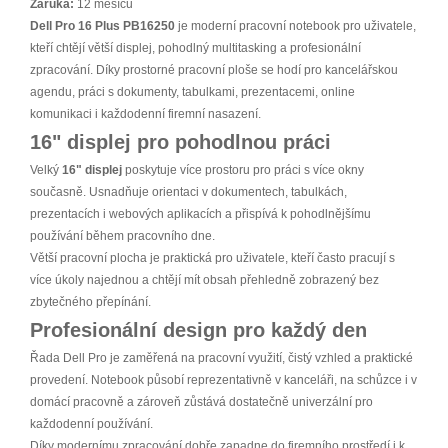
Záruka:
12 měsíců
Dell Pro 16 Plus PB16250
je moderní pracovní notebook pro uživatele,
kteří chtějí větší displej, pohodlný multitasking a profesionální
zpracování. Díky prostorné pracovní ploše se hodí pro kancelářskou
agendu, práci s dokumenty, tabulkami, prezentacemi, online
komunikaci i každodenní firemní nasazení.
16" displej pro pohodlnou práci
Velký
16" displej
poskytuje více prostoru pro práci s více okny
současně. Usnadňuje orientaci v dokumentech, tabulkách,
prezentacích i webových aplikacích a přispívá k pohodlnějšímu
používání během pracovního dne.
Větší pracovní plocha je praktická pro uživatele, kteří často pracují s
více úkoly najednou a chtějí mít obsah přehledně zobrazený bez
zbytečného přepínání.
Profesionální design pro každý den
Řada Dell Pro je zaměřená na pracovní využití, čistý vzhled a praktické
provedení. Notebook působí reprezentativně v kanceláři, na schůzce i v
domácí pracovně a zároveň zůstává dostatečně univerzální pro
každodenní používání.
Díky modernímu zpracování dobře zapadne do firemního prostředí i k