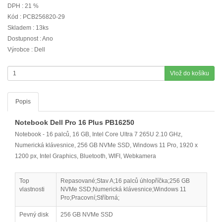
DPH : 21 %
Kód : PCB256820-29
Skladem : 13ks
Dostupnost : Ano
Výrobce : Dell
Vlož do košíku
Popis
Notebook Dell Pro 16 Plus PB16250
Notebook - 16 palců, 16 GB, Intel Core Ultra 7 265U 2.10 GHz,
Numerická klávesnice, 256 GB NVMe SSD, Windows 11 Pro, 1920 x
1200 px, Intel Graphics, Bluetooth, WIFI, Webkamera
Top
Repasované;Stav A;16 palců úhlopříčka;256 GB
vlastnosti
NVMe SSD;Numerická klávesnice;Windows 11
Pro;Pracovní;Stříbrná;
Pevný disk
256 GB NVMe SSD