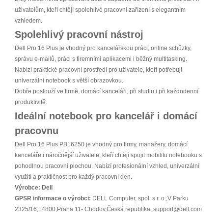
uživatelům, kteří chtějí spolehlivé pracovní zařízení s elegantním
vzhledem.
Spolehlivý pracovní nástroj
Dell Pro 16 Plus je vhodný pro kancelářskou práci, online schůzky,
správu e-mailů, práci s firemními aplikacemi i běžný multitasking.
Nabízí praktické pracovní prostředí pro uživatele, kteří potřebují
univerzální notebook s větší obrazovkou.
Dobře poslouží ve firmě, domácí kanceláři, při studiu i při každodenní
produktivitě.
Ideální notebook pro kancelář i domácí
pracovnu
Dell Pro 16 Plus PB16250 je vhodný pro firmy, manažery, domácí
kanceláře i náročnější uživatele, kteří chtějí spojit mobilitu notebooku s
pohodlnou pracovní plochou. Nabízí profesionální vzhled, univerzální
využití a praktičnost pro každý pracovní den.
Výrobce:
Dell
GPSR informace o výrobci:
DELL Computer, spol. s r. o.;V Parku
2325/16,14800,Praha 11- Chodov,Česká republika, support@dell.com