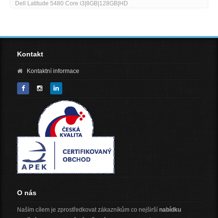
80 Core i3|8GB|128GB|HD
HP Zbook Fury 15 G8 
(NVMe) 156 FHD Wi-Fi
Kontakt
Kontaktní informace
O nás
Naším cílem je zprostředkovat zákazníkům co nejširší
nabídku