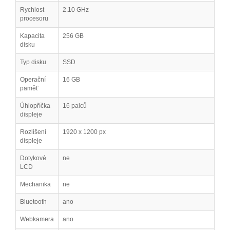
Rychlost
2.10 GHz
procesoru
Kapacita
256 GB
disku
Typ disku
SSD
Operační
16 GB
paměť
Úhlopříčka
16 palců
displeje
Rozlišení
1920 x 1200 px
displeje
Dotykové
ne
LCD
Mechanika
ne
Bluetooth
ano
Webkamera
ano