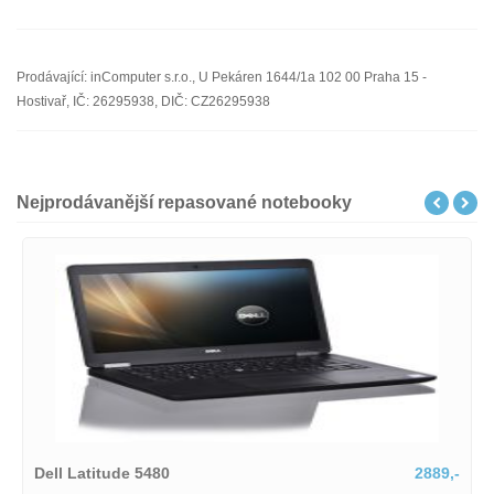
Prodávající: inComputer s.r.o., U Pekáren 1644/1a 102 00 Praha 15 -
Hostivař, IČ: 26295938, DIČ: CZ26295938
Nejprodávanější repasované notebooky
5480
2889,-
HP Zbook Fury