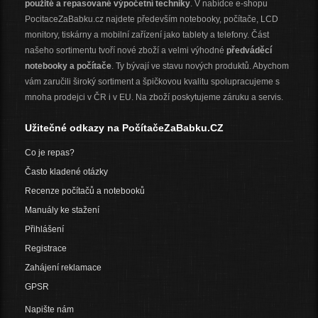
použité a repasované výpočetní techniky
. V nabídce e-shopu
PocitaceZaBabku.cz najdete především notebooky, počítače, LCD
monitory, tiskárny a mobilní zařízení jako tablety a telefony. Část
našeho sortimentu tvoří nové zboží a velmi výhodné
předváděcí
notebooky a počítače
. Ty bývají ve stavu nových produktů. Abychom
vám zaručili široký sortiment a špičkovou kvalitu spolupracujeme s
mnoha prodejci v ČR i v EU. Na zboží poskytujeme záruku a servis.
Užitečné odkazy na PočítačeZaBabku.CZ
Co je repas?
Často kladené otázky
Recenze počítačů a notebooků
Manuály ke stažení
Přihlášení
Registrace
Zahájení reklamace
GPSR
Napište nám