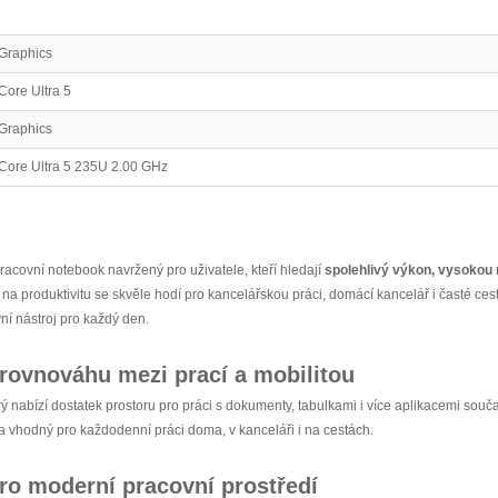
 Graphics
 Core Ultra 5
 Graphics
 Core Ultra 5 235U 2.00 GHz
racovní notebook navržený pro uživatele, kteří hledají
spolehlivý výkon, vysokou m
produktivitu se skvěle hodí pro kancelářskou práci, domácí kancelář i časté cest
vní nástroj pro každý den.
í rovnováhu mezi prací a mobilitou
erý nabízí dostatek prostoru pro práci s dokumenty, tabulkami i více aplikacemi so
a vhodný pro každodenní práci doma, v kanceláři i na cestách.
pro moderní pracovní prostředí