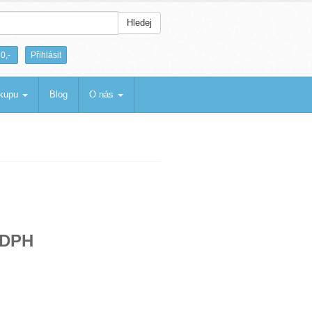
Hledej
|
0,-
Přihlásit
ákupu
Blog
O nás
 DPH