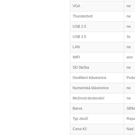
VGA
ne
Thunderbolt
ne
USB 2.0
ne
USB 3.0
3x
LAN
ne
WIFI
ano
SD čtečka
ne
Osvětlení klávesnice
Pods
Numerická klávesnice
ne
Možnost dockování
ne
Barva
Stříb
Typ zboží
Repa
Cena Kč
Nad 