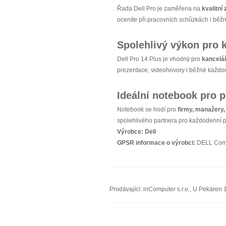
Řada Dell Pro je zaměřena na
kvalitní
oceníte při pracovních schůzkách i běž
Spolehlivý výkon pro 
Dell Pro 14 Plus je vhodný pro
kancelář
prezentace, videohovory i běžné každod
Ideální notebook pro p
Notebook se hodí pro
firmy, manažery,
spolehlivého partnera pro každodenní pr
Výrobce:
Dell
GPSR informace o výrobci:
DELL Compu
Prodávající: inComputer s.r.o., U Pekáre