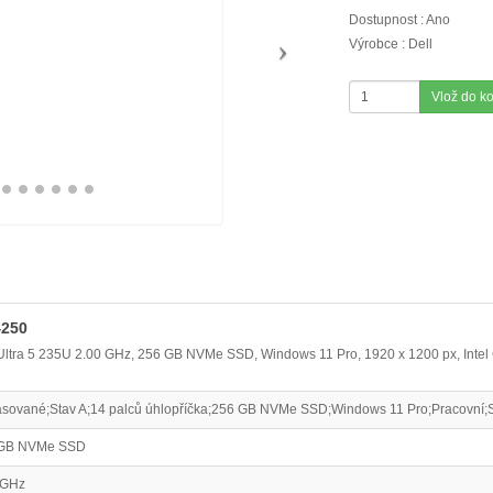
Dostupnost : Ano
Výrobce : Dell
Vlož do k
4250
e Ultra 5 235U 2.00 GHz, 256 GB NVMe SSD, Windows 11 Pro, 1920 x 1200 px, Intel
sované;Stav A;14 palců úhlopříčka;256 GB NVMe SSD;Windows 11 Pro;Pracovní;St
 GB NVMe SSD
 GHz