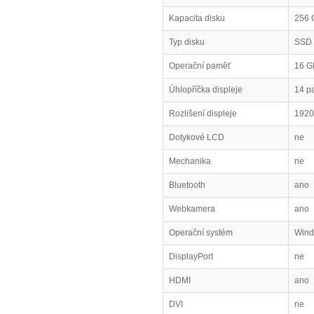
Kapacita disku
256 
Typ disku
SSD
Operační paměť
16 G
Úhlopříčka displeje
14 p
Rozlišení displeje
1920
Dotykové LCD
ne
Mechanika
ne
Bluetooth
ano
Webkamera
ano
Operační systém
Wind
DisplayPort
ne
HDMI
ano
DVI
ne