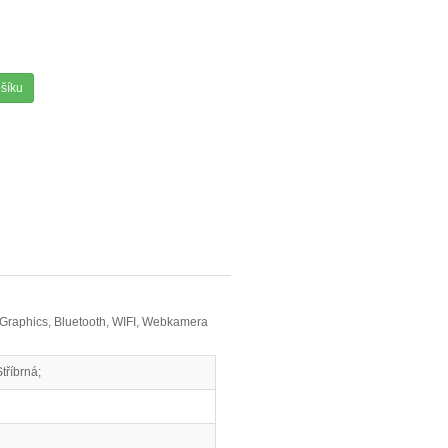
ošíku
 Graphics, Bluetooth, WIFI, Webkamera
říbrná;