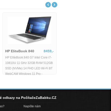
HP EliteBook 840
8459,-
HP EliteBook 840 G7 Intel Core i7-
-
10810U 11 GHz 32GB RAM 512GB
SSD (NVMe) 14 FHD LED Wi-Fi BT
B
WebCAM Windows 11 Pro -
né odkazy na PočítačeZaBabku.CZ
pas?
Napište nám