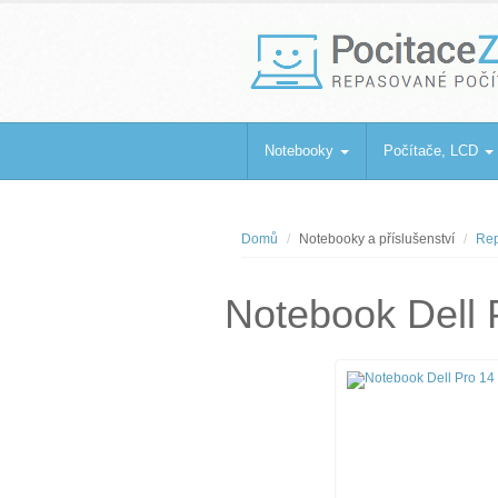
PocitaceZaBa
Repasované počítače a notebooky
Notebooky
Počítače, LCD
Domů
Notebooky a příslušenství
Rep
Notebook Dell