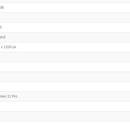
GB
B
alců
 x 1200 px
ows 11 Pro