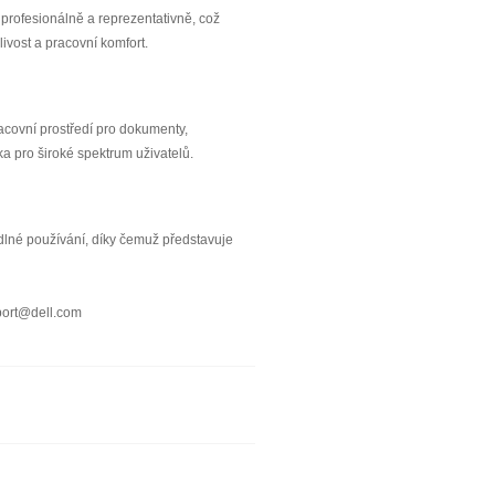
profesionálně a reprezentativně, což
vost a pracovní komfort.
racovní prostředí pro dokumenty,
 pro široké spektrum uživatelů.
odlné používání, díky čemuž představuje
port@dell.com