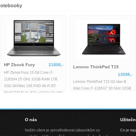
notebooky
HP Zbook Fury
21808,-
Lenovo ThinkPad T15
HP Zbook Fury 15 G8 Core i7-
13598,
11850H 25 GHz 32GB RAM 1TB
Lenovo ThinkPad T15 G2 stav B
SSD (NVMe) 156 FHD Wi-Fi BT
Intel Core i7-1185G7 30 GHz 32G
WebCAM Num. Kláv. nVidia Quadro
RAM 512GB SSD 156 FHD Wi-Fi
RTX
BT WebCAM Windows 11 Pro -
O nás
Užiteč
Naším cílem je zprostředkovat zákazníkům co
Co je re