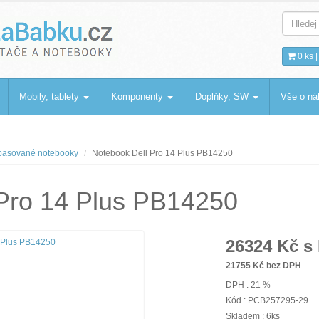
bku
.cz
0 ks 
Mobily, tablety
Komponenty
Doplňky, SW
Vše o n
asované notebooky
Notebook Dell Pro 14 Plus PB14250
 Pro 14 Plus PB14250
26324
Kč s
21755
Kč bez DPH
DPH : 21 %
Kód : PCB257295-29
Skladem : 6ks