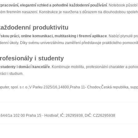
 zpracování, elegantní vzhled a pohodlné každodenní používání
. Notebook působí 
ném firemním nasazení. Konstrukce je navržena s důrazem na dlouhodobou spolehli
každodenní produktivitu
skou práci, online komunikaci, multitasking i firemní aplikace
. Nabízí plynulé p
enní úkoly. Díky svému univerzálnímu zaměření představuje praktického pomocníka
rofesionály i studenty
 studenty i domácí kanceláře
. Kombinuje mobilitu, profesionální charakter a poh
áci i studium.
ter, spol. s r. o.;V Parku 2325/16,14800,Praha 11- Chodov,Česká republika, sup
n 1644/1a 102 00 Praha 15 - Hostivař, IČ: 26295938, DIČ: CZ26295938