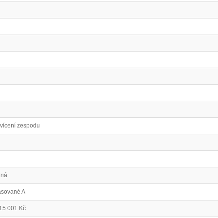
vícení zespodu
rná
sované A
15 001 Kč