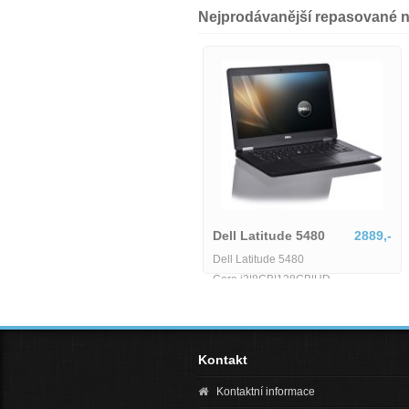
Nejprodávanější repasované 
Dell Latitude 5580-MU-1-
IB06155
6425,-
Dell Latitude 5480
2889,-
Dell Latitude 5580-MU-1-IB06155
Dell Latitude 5480
Core i3|8GB|128GB|HD
Kontakt
Kontaktní informace