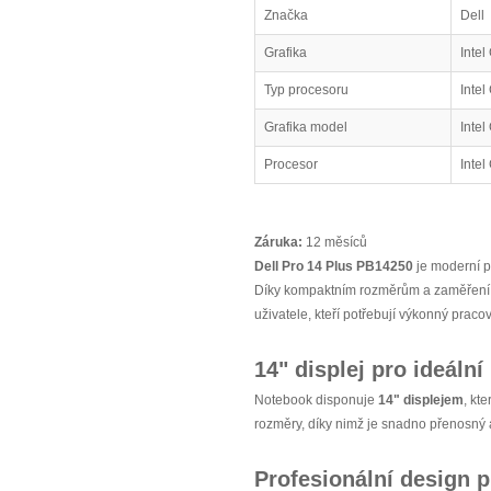
Značka
Dell
Grafika
Intel
Typ procesoru
Intel
Grafika model
Intel
Procesor
Intel
Záruka:
12 měsíců
Dell Pro 14 Plus PB14250
je moderní p
Díky kompaktním rozměrům a zaměření na 
uživatele, kteří potřebují výkonný praco
14" displej pro ideáln
Notebook disponuje
14" displejem
, kt
rozměry, díky nimž je snadno přenosný 
Profesionální design 