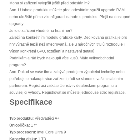
Mohu si zařízení vylepšit ještě před odesláním?
Ano. U tohoto produktu můžete před odesláním využít upgrade RAM
nebo úložiště přímo v konfiguraci nahoře u produktu. Přejít na dostupné
upgrady.
Je toto zařízení vhodné na hraní her?
Záleží na konkrétním modelu grafické karty. Dedikovaná grafika je pro
hry výrazně lepší než integrovaná, ale u náročných titulů rozhoduje i
výkon konkrétní GPU, rozlišení a nastavení detailů.
Podnikám a rád bych nakoupil více kusů. Máte velkoobchodní
program?
Ano. Pokud se vaše firma zabývá prodejem výpočetní techniky nebo
potřebujete nakoupit více zařízení, rádi se staneme vaším stabilním
partnerem. Registrací získáte členství v dealerském programu a
související výhody. Registrovat se můžete jednoduše zde: registrace.
Specifikace
Typ produktu:
Předváděcí A+
Úhlopříčka:
17"
Typ procesoru:
Intel Core Ultra 9
Kapacita disku:
1 TB