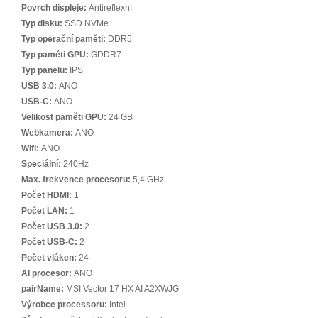
Povrch displeje:
Antireflexní
Typ disku:
SSD NVMe
Typ operační paměti:
DDR5
Typ paměti GPU:
GDDR7
Typ panelu:
IPS
USB 3.0:
ANO
USB-C:
ANO
Velikost paměti GPU:
24 GB
Webkamera:
ANO
Wifi:
ANO
Speciální:
240Hz
Max. frekvence procesoru:
5,4 GHz
Počet HDMI:
1
Počet LAN:
1
Počet USB 3.0:
2
Počet USB-C:
2
Počet vláken:
24
AI procesor:
ANO
pairName:
MSI Vector 17 HX AI A2XWJG
Výrobce processoru:
Intel