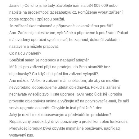
Jasně! :) Od toho jsme tady. Zavolejte nám na 534 009 009 nebo
napište na prodej@pocitacezababku.cz. Pomůžeme vybrat zařízení
podle rozpočtu i způsobu použití.
Je zařízení zkontrolované a připravené k okamžitému použití?
Ano. Zařízení je otestované, vyčištěné a připravené k používání. Pokud
má uvedený operační systém, stačí ho zapnout, dokončit základní
nastavení a můžete pracovat.
Co najdu v balení?
Součástí balení je notebook a napájecí adaptér.
Můžu si pro zařízení přijít na prodejnu do Brna okamžitě bez
objednávky? Co když chci před tím zařízení vylepšit?
Ano můžete! Veškeré zařízení máme skladem, ale aby se mezitím
nevyprodalo, doporučujeme udělat objednávku. Pokud si zařízení
necháváte vylepšit (zvolili jste upgrade RAM nebo úložiště), prosím
proveďte objednávku online a vyčkejte až na potvrzovací e-mail, že náš
servis upgrade dokončil. Obvykle to trvá přibližně 1 den.
Jaký je rozdíl mezi repasovaným a předváděcím produktem?
Repasovaný produkt byl dříve používaný a prošel kontrolou funkčnosti.
Předváděcí produkt bývá obvykle minimálně používaný, například
vystavený kus.