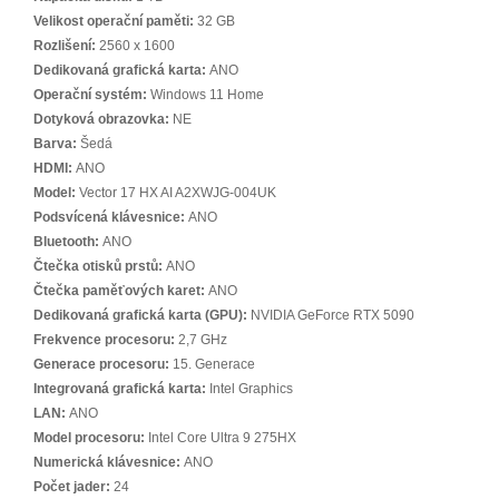
Velikost operační paměti:
32 GB
Rozlišení:
2560 x 1600
Dedikovaná grafická karta:
ANO
Operační systém:
Windows 11 Home
Dotyková obrazovka:
NE
Barva:
Šedá
HDMI:
ANO
Model:
Vector 17 HX AI A2XWJG-004UK
Podsvícená klávesnice:
ANO
Bluetooth:
ANO
Čtečka otisků prstů:
ANO
Čtečka paměťových karet:
ANO
Dedikovaná grafická karta (GPU):
NVIDIA GeForce RTX 5090
Frekvence procesoru:
2,7 GHz
Generace procesoru:
15. Generace
Integrovaná grafická karta:
Intel Graphics
LAN:
ANO
Model procesoru:
Intel Core Ultra 9 275HX
Numerická klávesnice:
ANO
Počet jader:
24