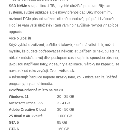
SSD NVMe
s kapacitou
1 TB
je rychlé úložiště pro okamžitý start
systému, svižné aplikace a bleskový přenos dat. Díky modernímu
rozhraní PCIe působí zařízení citelně pohotověji při práci i zábavě.
Hodí se vám větší úložiště? Rádi vám ho navýšíme rovnou v nabídce
upgradu.
Více o úložišti
Když vybíráte zařízení, pořiďte si takové, které má větší disk, než si
myslíte, že budete potřebovat za několik let. Zařízení si nekupujete na
několik měsíců a svůj disk postupem času zaplníte spoustou obsahu,
jako jsou například fotky, videa, hry a aplikace. Nároky na kapacitu se
navíc rok od roku zvyšují. Zvolit větší disk.
V následující tabulce najdete ukázky toho, kolik místa zabírají běžné
programy, hry a multimédia.
Položka
Potřebné místo na disku
Windows 11
20 - 25 GB
Microsoft Office 365
3 - 4 GB
Adobe Creative Cloud
30 - 50 GB
25 filmů v 4K kvalitě
1 000 GB
GTA 5
95 GB
GTA 6
160 GB