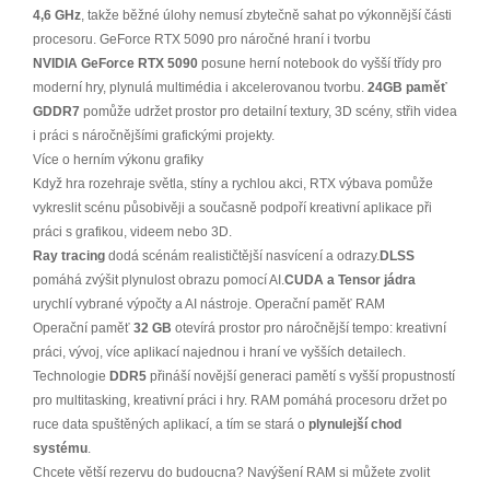
4,6 GHz
, takže běžné úlohy nemusí zbytečně sahat po výkonnější části
procesoru. GeForce RTX 5090 pro náročné hraní i tvorbu
NVIDIA GeForce RTX 5090
posune herní notebook do vyšší třídy pro
moderní hry, plynulá multimédia i akcelerovanou tvorbu.
24GB paměť
GDDR7
pomůže udržet prostor pro detailní textury, 3D scény, střih videa
i práci s náročnějšími grafickými projekty.
Více o herním výkonu grafiky
Když hra rozehraje světla, stíny a rychlou akci, RTX výbava pomůže
vykreslit scénu působivěji a současně podpoří kreativní aplikace při
práci s grafikou, videem nebo 3D.
Ray tracing
dodá scénám realističtější nasvícení a odrazy.
DLSS
pomáhá zvýšit plynulost obrazu pomocí AI.
CUDA a Tensor jádra
urychlí vybrané výpočty a AI nástroje. Operační paměť RAM
Operační paměť
32 GB
otevírá prostor pro náročnější tempo: kreativní
práci, vývoj, více aplikací najednou i hraní ve vyšších detailech.
Technologie
DDR5
přináší novější generaci pamětí s vyšší propustností
pro multitasking, kreativní práci i hry. RAM pomáhá procesoru držet po
ruce data spuštěných aplikací, a tím se stará o
plynulejší chod
systému
.
Chcete větší rezervu do budoucna? Navýšení RAM si můžete zvolit