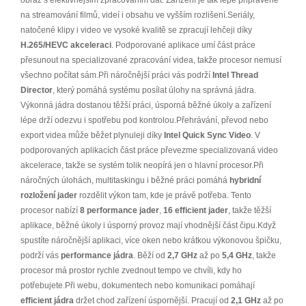
obraz s efektivnějším zpracováním dat. Zařízení je tak lépe připravené
na streamování filmů, videí i obsahu ve vyšším rozlišení.Seriály,
natočené klipy i video ve vysoké kvalitě se zpracují lehčeji díky
H.265/HEVC akceleraci
. Podporované aplikace umí část práce
přesunout na specializované zpracování videa, takže procesor nemusí
všechno počítat sám.Při náročnější práci vás podrží
Intel Thread
Director
, který pomáhá systému posílat úlohy na správná jádra.
Výkonná jádra dostanou těžší práci, úsporná běžné úkoly a zařízení
lépe drží odezvu i spotřebu pod kontrolou.Přehrávání, převod nebo
export videa může běžet plynuleji díky
Intel Quick Sync Video
. V
podporovaných aplikacích část práce převezme specializovaná video
akcelerace, takže se systém tolik neopírá jen o hlavní procesor.Při
náročných úlohách, multitaskingu i běžné práci pomáhá
hybridní
rozložení jader
rozdělit výkon tam, kde je právě potřeba. Tento
procesor nabízí
8 performance jader
,
16 efficient jader
, takže těžší
aplikace, běžné úkoly i úsporný provoz mají vhodnější část čipu.Když
spustíte náročnější aplikaci, více oken nebo krátkou výkonovou špičku,
podrží vás
performance jádra
. Běží od
2,7 GHz
až po
5,4 GHz
, takže
procesor má prostor rychle zvednout tempo ve chvíli, kdy ho
potřebujete.Při webu, dokumentech nebo komunikaci pomáhají
efficient jádra
držet chod zařízení úspornější. Pracují od
2,1 GHz
až po