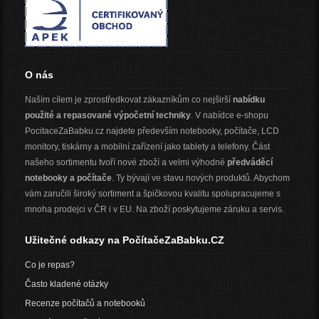
O nás
Naším cílem je zprostředkovat zákazníkům co nejširší
nabídku
použité a repasované výpočetní techniky
. V nabídce e-shopu
PocitaceZaBabku.cz najdete především notebooky, počítače, LCD
monitory, tiskárny a mobilní zařízení jako tablety a telefony. Část
našeho sortimentu tvoří nové zboží a velmi výhodné
předváděcí
notebooky a počítače
. Ty bývají ve stavu nových produktů. Abychom
vám zaručili široký sortiment a špičkovou kvalitu spolupracujeme s
mnoha prodejci v ČR i v EU. Na zboží poskytujeme záruku a servis.
Užitečné odkazy na PočítačeZaBabku.CZ
Co je repas?
Často kladené otázky
Recenze počítačů a notebooků