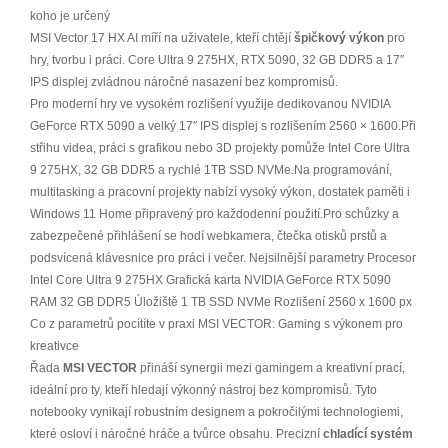
koho je určený
MSI Vector 17 HX AI míří na uživatele, kteří chtějí
špičkový výkon
pro
hry, tvorbu i práci. Core Ultra 9 275HX, RTX 5090, 32 GB DDR5 a 17″
IPS displej zvládnou náročné nasazení bez kompromisů.
Pro moderní hry ve vysokém rozlišení využije dedikovanou NVIDIA
GeForce RTX 5090 a velký 17″ IPS displej s rozlišením 2560 × 1600.Při
střihu videa, práci s grafikou nebo 3D projekty pomůže Intel Core Ultra
9 275HX, 32 GB DDR5 a rychlé 1TB SSD NVMe.Na programování,
multitasking a pracovní projekty nabízí vysoký výkon, dostatek paměti i
Windows 11 Home připravený pro každodenní použití.Pro schůzky a
zabezpečené přihlášení se hodí webkamera, čtečka otisků prstů a
podsvícená klávesnice pro práci i večer. Nejsilnější parametry Procesor
Intel Core Ultra 9 275HX Grafická karta NVIDIA GeForce RTX 5090
RAM 32 GB DDR5 Úložiště 1 TB SSD NVMe Rozlišení 2560 x 1600 px
Co z parametrů pocítíte v praxi MSI VECTOR: Gaming s výkonem pro
kreativce
Řada
MSI VECTOR
přináší synergii mezi gamingem a kreativní prací,
ideální pro ty, kteří hledají výkonný nástroj bez kompromisů. Tyto
notebooky vynikají robustním designem a pokročilými technologiemi,
které osloví i náročné hráče a tvůrce obsahu. Precizní
chladící systém