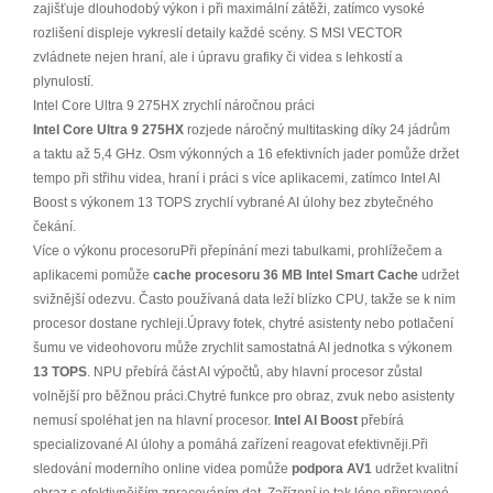
zajišťuje dlouhodobý výkon i při maximální zátěži, zatímco vysoké
rozlišení displeje vykreslí detaily každé scény. S MSI VECTOR
zvládnete nejen hraní, ale i úpravu grafiky či videa s lehkostí a
plynulostí.
Intel Core Ultra 9 275HX zrychlí náročnou práci
Intel Core Ultra 9 275HX
rozjede náročný multitasking díky 24 jádrům
a taktu až 5,4 GHz. Osm výkonných a 16 efektivních jader pomůže držet
tempo při střihu videa, hraní i práci s více aplikacemi, zatímco Intel AI
Boost s výkonem 13 TOPS zrychlí vybrané AI úlohy bez zbytečného
čekání.
Více o výkonu procesoruPři přepínání mezi tabulkami, prohlížečem a
aplikacemi pomůže
cache procesoru 36 MB Intel Smart Cache
udržet
svižnější odezvu. Často používaná data leží blízko CPU, takže se k nim
procesor dostane rychleji.Úpravy fotek, chytré asistenty nebo potlačení
šumu ve videohovoru může zrychlit samostatná AI jednotka s výkonem
13 TOPS
. NPU přebírá část AI výpočtů, aby hlavní procesor zůstal
volnější pro běžnou práci.Chytré funkce pro obraz, zvuk nebo asistenty
nemusí spoléhat jen na hlavní procesor.
Intel AI Boost
přebírá
specializované AI úlohy a pomáhá zařízení reagovat efektivněji.Při
sledování moderního online videa pomůže
podpora AV1
udržet kvalitní