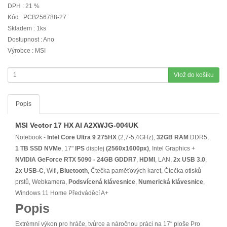
DPH : 21 %
Kód : PCB256788-27
Skladem : 1ks
Dostupnost : Ano
Výrobce : MSI
Vlož do košíku
Popis
MSI Vector 17 HX AI A2XWJG-004UK
Notebook -
Intel Core Ultra 9 275HX
(2,7-5,4GHz),
32GB RAM
DDR5,
1 TB SSD NVMe
, 17"
IPS
displej
(2560x1600px)
, Intel Graphics +
NVIDIA GeForce RTX 5090 - 24GB GDDR7
,
HDMI
, LAN,
2x USB 3.0
,
2x USB-C
, Wifi,
Bluetooth
, Čtečka paměťových karet, Čtečka otisků
prstů, Webkamera,
Podsvícená klávesnice
,
Numerická klávesnice
,
Windows 11 Home Předváděcí A+
Popis
Extrémní výkon pro hráče, tvůrce a náročnou práci na 17″ ploše Pro