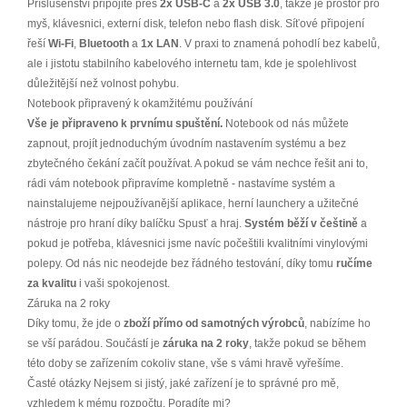
Příslušenství připojíte přes
2x USB-C
a
2x USB 3.0
, takže je prostor pro
myš, klávesnici, externí disk, telefon nebo flash disk. Síťové připojení
řeší
Wi-Fi
,
Bluetooth
a
1x LAN
. V praxi to znamená pohodlí bez kabelů,
ale i jistotu stabilního kabelového internetu tam, kde je spolehlivost
důležitější než volnost pohybu.
Notebook připravený k okamžitému používání
Vše je připraveno k prvnímu spuštění.
Notebook od nás můžete
zapnout, projít jednoduchým úvodním nastavením systému a bez
zbytečného čekání začít používat. A pokud se vám nechce řešit ani to,
rádi vám notebook připravíme kompletně - nastavíme systém a
nainstalujeme nejpoužívanější aplikace, herní launchery a užitečné
nástroje pro hraní díky balíčku Spusť a hraj.
Systém běží v češtině
a
pokud je potřeba, klávesnici jsme navíc počeštili kvalitními vinylovými
polepy. Od nás nic neodejde bez řádného testování, díky tomu
ručíme
za kvalitu
i vaši spokojenost.
Záruka na 2 roky
Díky tomu, že jde o
zboží přímo od samotných výrobců
, nabízíme ho
se vší parádou. Součástí je
záruka na 2 roky
, takže pokud se během
této doby se zařízením cokoliv stane, vše s vámi hravě vyřešíme.
Časté otázky Nejsem si jistý, jaké zařízení je to správné pro mě,
vzhledem k mému rozpočtu. Poradíte mi?