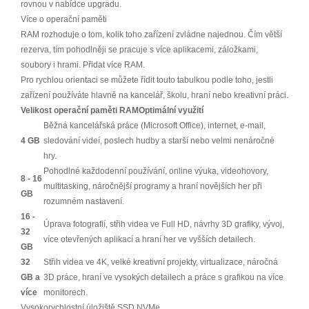
rovnou v nabídce upgradu.
Více o operační paměti
RAM rozhoduje o tom, kolik toho zařízení zvládne najednou. Čím větší
rezerva, tím pohodlněji se pracuje s více aplikacemi, záložkami,
soubory i hrami. Přidat více RAM.
Pro rychlou orientaci se můžete řídit touto tabulkou podle toho, jestli
zařízení používáte hlavně na kancelář, školu, hraní nebo kreativní práci.
Velikost operační paměti RAM
Optimální využití
Běžná kancelářská práce (Microsoft Office), internet, e-mail,
4 GB
sledování videí, poslech hudby a starší nebo velmi nenáročné
hry.
Pohodlné každodenní používání, online výuka, videohovory,
8 - 16
multitasking, náročnější programy a hraní novějších her při
GB
rozumném nastavení.
16 -
Úprava fotografií, střih videa ve Full HD, návrhy 3D grafiky, vývoj,
32
více otevřených aplikací a hraní her ve vyšších detailech.
GB
32
Střih videa ve 4K, velké kreativní projekty, virtualizace, náročná
GB a
3D práce, hraní ve vysokých detailech a práce s grafikou na více
více
monitorech.
Vysokorychlostní úložiště SSD NVMe