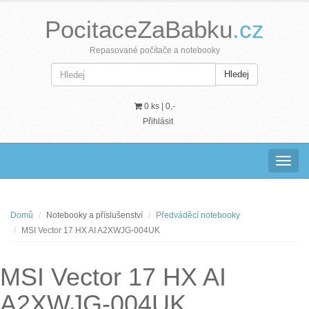
PocitaceZaBabku
.cz
Repasované počítače a notebooky
Hledej
0 ks |
0,-
Přihlásit
Navig
Domů
Notebooky a příslušenství
Předváděcí notebooky
MSI Vector 17 HX AI A2XWJG-004UK
MSI Vector 17 HX AI
A2XWJG-004UK