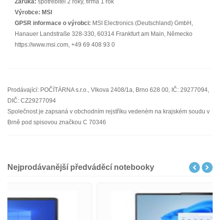
Záruka:
spotřebitel 2 roky, firma 1 rok
Výrobce:
MSI
GPSR informace o výrobci:
MSI Electronics (Deutschland) GmbH,
Hanauer Landstraße 328-330, 60314 Frankfurt am Main, Německo
https://www.msi.com, +49 69 408 93 0
Prodávající: POČÍTÁRNA s.r.o., Vlkova 2408/1a, Brno 628 00, IČ: 29277094,
DIČ: CZ29277094
Společnost je zapsaná v obchodním rejstříku vedeném na krajském soudu v
Brně pod spisovou značkou C 70346
Nejprodávanější předváděcí notebooky