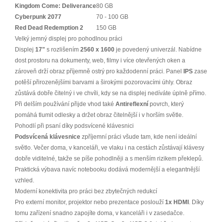
Kingdom Come: Deliverance
80 GB
Cyberpunk 2077
70 - 100 GB
Red Dead Redemption 2
150 GB
Velký jemný displej pro pohodlnou práci
Displej
17"
s rozlišením
2560 x 1600
je povedený univerzál. Nabídne
dost prostoru na dokumenty, web, filmy i více otevřených oken a
zároveň drží obraz příjemně ostrý pro každodenní práci. Panel
IPS
zase
potěší přirozenějšími barvami a širokými pozorovacími úhly. Obraz
zůstává dobře čitelný i ve chvíli, kdy se na displej nedíváte úplně přímo.
Při delším používání přijde vhod také
Antireflexní
povrch, který
pomáhá tlumit odlesky a držet obraz čitelnější i v horším světle.
Pohodlí při psaní díky podsvícené klávesnici
Podsvícená klávesnice
zpříjemní práci všude tam, kde není ideální
světlo. Večer doma, v kanceláři, ve vlaku i na cestách zůstávají klávesy
dobře viditelné, takže se píše pohodlněji a s menším rizikem překlepů.
Praktická výbava navíc notebooku dodává modernější a elegantnější
vzhled.
Moderní konektivita pro práci bez zbytečných redukcí
Pro externí monitor, projektor nebo prezentace poslouží
1x HDMI
. Díky
tomu zařízení snadno zapojíte doma, v kanceláři i v zasedačce.