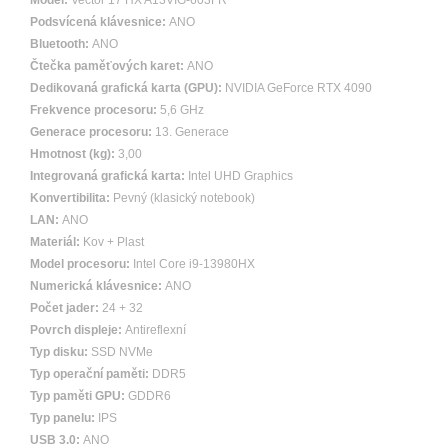
Model:
Vector 17 HX A13VIG-603FR
Podsvícená klávesnice:
ANO
Bluetooth:
ANO
Čtečka paměťových karet:
ANO
Dedikovaná grafická karta (GPU):
NVIDIA GeForce RTX 4090
Frekvence procesoru:
5,6 GHz
Generace procesoru:
13. Generace
Hmotnost (kg):
3,00
Integrovaná grafická karta:
Intel UHD Graphics
Konvertibilita:
Pevný (klasický notebook)
LAN:
ANO
Materiál:
Kov + Plast
Model procesoru:
Intel Core i9-13980HX
Numerická klávesnice:
ANO
Počet jader:
24 + 32
Povrch displeje:
Antireflexní
Typ disku:
SSD NVMe
Typ operační paměti:
DDR5
Typ paměti GPU:
GDDR6
Typ panelu:
IPS
USB 3.0:
ANO