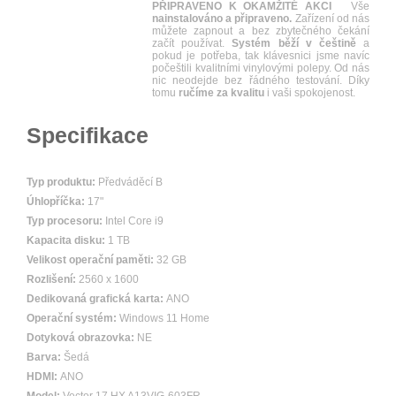
PŘIPRAVENO K OKAMŽITÉ AKCI
Vše
nainstalováno a připraveno.
Zařízení od nás
můžete zapnout a bez zbytečného čekání
začít používat.
Systém běží v češtině
a
pokud je potřeba, tak klávesnici jsme navíc
počeštili kvalitními vinylovými polepy. Od nás
nic neodejde bez řádného testování. Díky
tomu
ručíme za kvalitu
i vaši spokojenost.
Specifikace
Typ produktu:
Předváděcí B
Úhlopříčka:
17"
Typ procesoru:
Intel Core i9
Kapacita disku:
1 TB
Velikost operační paměti:
32 GB
Rozlišení:
2560 x 1600
Dedikovaná grafická karta:
ANO
Operační systém:
Windows 11 Home
Dotyková obrazovka:
NE
Barva:
Šedá
HDMI:
ANO