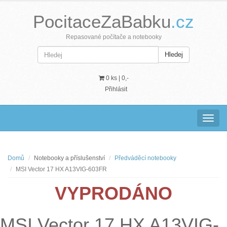
PocitaceZaBabku
.cz
Repasované počítače a notebooky
Hledej
0 ks |
0,-
Přihlásit
Navig
Domů
Notebooky a příslušenství
Předváděcí notebooky
MSI Vector 17 HX A13VIG-603FR
VYPRODÁNO
MSI Vector 17 HX A13VIG-