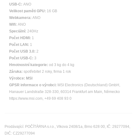
USB-C:
ANO
Velikost paměti GPU:
16 GB
Webkamera:
ANO
Wifi:
ANO
Speciální:
240Hz
Počet HDMI:
1
Počet LAN:
1
Počet USB 3.0:
2
Počet USB-C:
3
Hmotnostní kategorie:
od 3 kg do 4 kg
Záruka:
spotřebitel 2 roky, firma 1 rok
Výrobce:
MSI
GPSR informace o výrobci:
MSI Electronics (Deutschland) GmbH,
Hanauer Landstraße 328-330, 60314 Frankfurt am Main, Německo
https://www.msi.com, +49 69 408 93 0
Prodávající: POČÍTÁRNA s.r.o., Vlkova 2408/1a, Brno 628 00, IČ: 29277094,
DIČ: CZ29277094