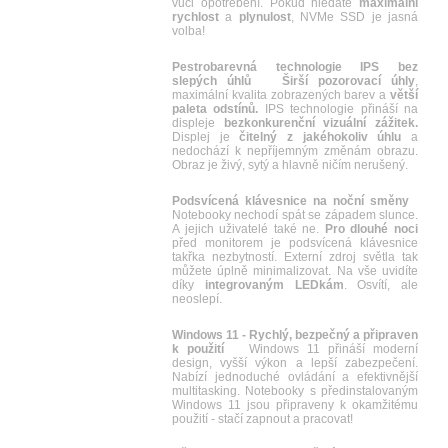
vůči opotřebení. Pokud hledáte
maximální
rychlost
a
plynulost
, NVMe SSD je jasná
volba!
Pestrobarevná technologie IPS bez
slepých úhlů
Širší pozorovací úhly
,
maximální kvalita zobrazených barev a
větší
paleta odstínů.
IPS technologie přináší na
displeje
bezkonkurenční vizuální zážitek.
Displej je
čitelný z jakéhokoliv úhlu
a
nedochází k nepříjemným změnám obrazu.
Obraz je živý, sytý a hlavně ničím nerušený.
Podsvícená klávesnice na noční směny
Notebooky nechodí spát se západem slunce.
A jejich uživatelé také ne.
Pro dlouhé noci
před monitorem je podsvícená klávesnice
takřka nezbytností. Externí zdroj světla tak
můžete úplně minimalizovat. Na vše uvidíte
díky
integrovaným LEDkám
. Osvítí, ale
neoslepí.
Windows 11 - Rychlý, bezpečný a připraven
k použití
Windows 11 přináší moderní
design, vyšší výkon a lepší zabezpečení.
Nabízí jednoduché ovládání a efektivnější
multitasking. Notebooky s předinstalovaným
Windows 11 jsou připraveny k okamžitému
použití - stačí zapnout a pracovat!