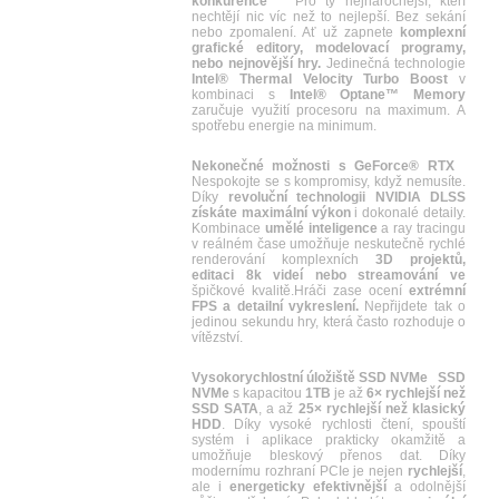
konkurence
Pro ty nejnáročnější, kteří
nechtějí nic víc než to nejlepší. Bez sekání
nebo zpomalení. Ať už zapnete
komplexní
grafické editory, modelovací programy,
nebo nejnovější hry.
Jedinečná technologie
Intel® Thermal Velocity Turbo Boost
v
kombinaci s
Intel® Optane™ Memory
zaručuje využití procesoru na maximum. A
spotřebu energie na minimum.
Nekonečné možnosti s GeForce® RTX
Nespokojte se s kompromisy, když nemusíte.
Díky
revoluční technologii NVIDIA DLSS
získáte maximální výkon
i dokonalé detaily.
Kombinace
umělé inteligence
a ray tracingu
v reálném čase umožňuje neskutečně rychlé
renderování komplexních
3D projektů,
editaci 8k videí nebo streamování ve
špičkové kvalitě.Hráči zase ocení
extrémní
FPS a detailní vykreslení.
Nepřijdete tak o
jedinou sekundu hry, která často rozhoduje o
vítězství.
Vysokorychlostní úložiště SSD NVMe
SSD
NVMe
s kapacitou
1TB
je až
6× rychlejší než
SSD SATA
, a až
25× rychlejší než klasický
HDD
. Díky vysoké rychlosti čtení, spouští
systém i aplikace prakticky okamžitě a
umožňuje bleskový přenos dat. Díky
modernímu rozhraní PCIe je nejen
rychlejší
,
ale i
energeticky efektivnější
a odolnější