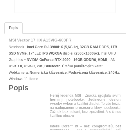
Popis
MSI Vector 17 HX A13VIG-603FR
Notebook -
Intel Core i9-13980HX
(5,6GHz),
32GB RAM
DDR5,
1TB
SSD NVMe
, 17" LED
IPS
WQXGA
displej
(2560x1600px)
, Intel UHD
Graphics +
NVIDIA GeForce RTX 4090 - 16GB GDDR6
,
HDMI
, LAN,
USB 3.0, USB-C
, Wifi,
Bluetooth
, Čtečka paměťových karet,
Webkamera,
Numerická klávesnice
,
Podsvícená klávesnice
,
240Hz
,
Windows 11 Home
Popis
Herní legenda MSI
Značka proslulá svými
herními notebooky. Jedinečný design,
vysoký výkon
a kvalitní displej. To vše běžící
na
nadupaném procesoru
, který neodpouští.
Zážitek bez sekání, bez zpoždění. A s čistou
kvalitou obrazu.
Intel® Core™ i9 – bez kompromisů, bez