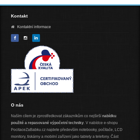
Kontakt
Kontaktní informace
O nás
Naším cílem je zprostředkovat zákazníkům co nejširší
nabídku
použité a repasované výpočetní techniky
. V nabídce e-shopu
PocitaceZaBabku.cz najdete především notebooky, počítače, LCD
monitory, tiskárny a mobilní zařízení jako tablety a telefony. Část