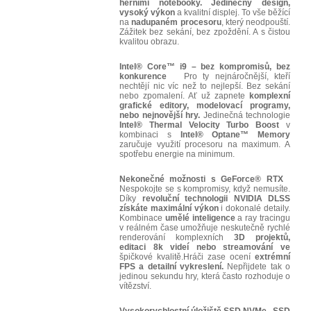
herními notebooky. Jedinečný design,
vysoký výkon
a kvalitní displej. To vše běžící
na
nadupaném procesoru
, který neodpouští.
Zážitek bez sekání, bez zpoždění. A s čistou
kvalitou obrazu.
Intel® Core™ i9 – bez kompromisů, bez
konkurence
Pro ty nejnáročnější, kteří
nechtějí nic víc než to nejlepší. Bez sekání
nebo zpomalení. Ať už zapnete
komplexní
grafické editory, modelovací programy,
nebo nejnovější hry.
Jedinečná technologie
Intel® Thermal Velocity Turbo Boost
v
kombinaci s
Intel® Optane™ Memory
zaručuje využití procesoru na maximum. A
spotřebu energie na minimum.
Nekonečné možnosti s GeForce® RTX
Nespokojte se s kompromisy, když nemusíte.
Díky
revoluční technologii NVIDIA DLSS
získáte maximální výkon
i dokonalé detaily.
Kombinace
umělé inteligence
a ray tracingu
v reálném čase umožňuje neskutečně rychlé
renderování komplexních
3D projektů,
editaci 8k videí nebo streamování ve
špičkové kvalitě.Hráči zase ocení
extrémní
FPS a detailní vykreslení.
Nepřijdete tak o
jedinou sekundu hry, která často rozhoduje o
vítězství.