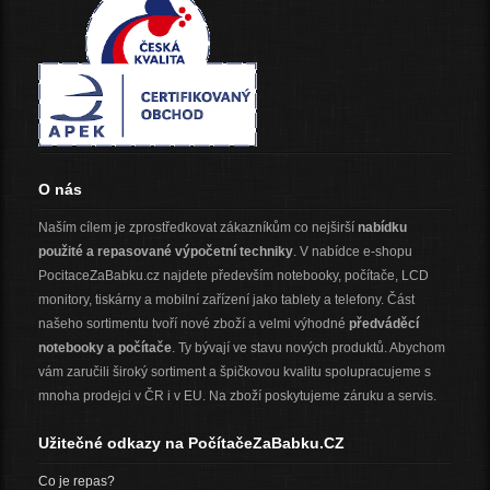
O nás
Naším cílem je zprostředkovat zákazníkům co nejširší
nabídku
použité a repasované výpočetní techniky
. V nabídce e-shopu
PocitaceZaBabku.cz najdete především notebooky, počítače, LCD
monitory, tiskárny a mobilní zařízení jako tablety a telefony. Část
našeho sortimentu tvoří nové zboží a velmi výhodné
předváděcí
notebooky a počítače
. Ty bývají ve stavu nových produktů. Abychom
vám zaručili široký sortiment a špičkovou kvalitu spolupracujeme s
mnoha prodejci v ČR i v EU. Na zboží poskytujeme záruku a servis.
Užitečné odkazy na PočítačeZaBabku.CZ
Co je repas?