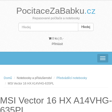
PocitaceZaBabku
.cz
Repasované počítače a notebooky
Hledej
0 ks |
0,-
Přihlásit
Navig
Domů
Notebooky a příslušenství
Předváděcí notebooky
MSI Vector 16 HX A14VHG-635PL
MSI Vector 16 HX A14VHG-
635PL