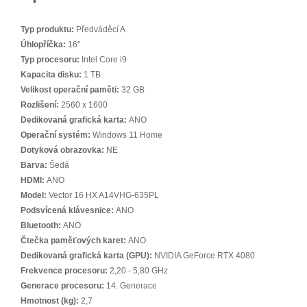
Typ produktu:
Předváděcí A
Úhlopříčka:
16"
Typ procesoru:
Intel Core i9
Kapacita disku:
1 TB
Velikost operační paměti:
32 GB
Rozlišení:
2560 x 1600
Dedikovaná grafická karta:
ANO
Operační systém:
Windows 11 Home
Dotyková obrazovka:
NE
Barva:
Šedá
HDMI:
ANO
Model:
Vector 16 HX A14VHG-635PL
Podsvícená klávesnice:
ANO
Bluetooth:
ANO
Čtečka paměťových karet:
ANO
Dedikovaná grafická karta (GPU):
NVIDIA GeForce RTX 4080
Frekvence procesoru:
2,20 - 5,80 GHz
Generace procesoru:
14. Generace
Hmotnost (kg):
2,7