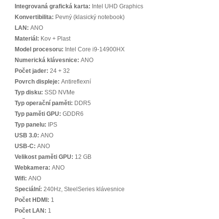
Integrovaná grafická karta:
Intel UHD Graphics
Konvertibilita:
Pevný (klasický notebook)
LAN:
ANO
Materiál:
Kov + Plast
Model procesoru:
Intel Core i9-14900HX
Numerická klávesnice:
ANO
Počet jader:
24 + 32
Povrch displeje:
Antireflexní
Typ disku:
SSD NVMe
Typ operační paměti:
DDR5
Typ paměti GPU:
GDDR6
Typ panelu:
IPS
USB 3.0:
ANO
USB-C:
ANO
Velikost paměti GPU:
12 GB
Webkamera:
ANO
Wifi:
ANO
Speciální:
240Hz, SteelSeries klávesnice
Počet HDMI:
1
Počet LAN:
1