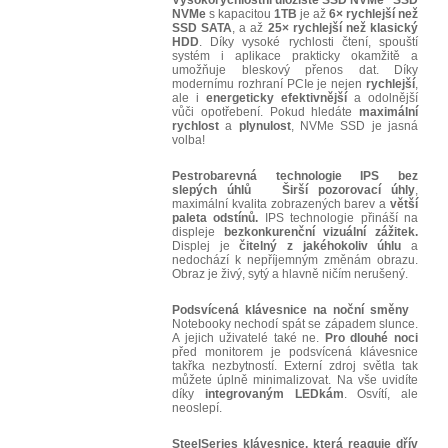
Vysokorychlostní úložiště SSD NVMe
SSD
NVMe
s kapacitou
1TB
je až
6× rychlejší než
SSD SATA
, a až
25× rychlejší než klasický
HDD
. Díky vysoké rychlosti čtení, spouští
systém i aplikace prakticky okamžitě a
umožňuje bleskový přenos dat. Díky
modernímu rozhraní PCIe je nejen
rychlejší
,
ale i
energeticky efektivnější
a odolnější
vůči opotřebení. Pokud hledáte
maximální
rychlost
a
plynulost
, NVMe SSD je jasná
volba!
Pestrobarevná technologie IPS bez
slepých úhlů
Širší pozorovací úhly
,
maximální kvalita zobrazených barev a
větší
paleta odstínů.
IPS technologie přináší na
displeje
bezkonkurenční vizuální zážitek.
Displej je
čitelný z jakéhokoliv úhlu
a
nedochází k nepříjemným změnám obrazu.
Obraz je živý, sytý a hlavně ničím nerušený.
Podsvícená klávesnice na noční směny
Notebooky nechodí spát se západem slunce.
A jejich uživatelé také ne.
Pro dlouhé noci
před monitorem je podsvícená klávesnice
takřka nezbytností. Externí zdroj světla tak
můžete úplně minimalizovat. Na vše uvidíte
díky
integrovaným LEDkám
. Osvítí, ale
neoslepí.
SteelSeries klávesnice, která reaguje dřív