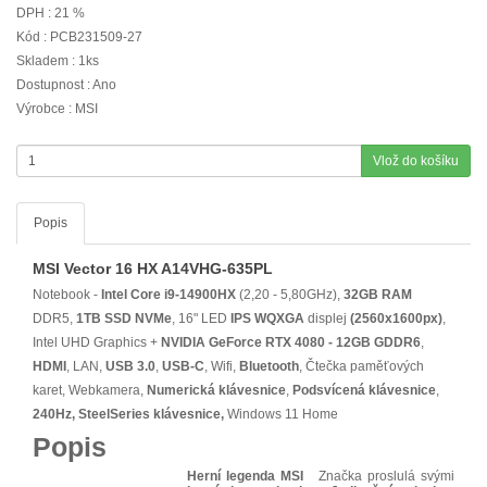
DPH : 21 %
Kód : PCB231509-27
Skladem : 1ks
Dostupnost : Ano
Výrobce : MSI
Vlož do košíku
Popis
MSI Vector 16 HX A14VHG-635PL
Notebook -
Intel Core i9-14900HX
(2,20 - 5,80GHz),
32GB RAM
DDR5,
1TB SSD NVMe
, 16" LED
IPS
WQXGA
displej
(2560x1600px)
,
Intel UHD Graphics +
NVIDIA GeForce RTX 4080 - 12GB GDDR6
,
HDMI
, LAN,
USB 3.0
,
USB-C
, Wifi,
Bluetooth
, Čtečka paměťových
karet, Webkamera,
Numerická klávesnice
,
Podsvícená klávesnice
,
240Hz, SteelSeries klávesnice,
Windows 11 Home
Popis
Herní legenda MSI
Značka proslulá svými