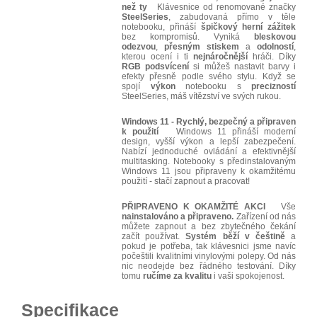
než ty
Klávesnice od renomované značky
SteelSeries
, zabudovaná přímo v těle
notebooku, přináší
špičkový
herní
zážitek
bez kompromisů. Vyniká
bleskovou
odezvou
,
přesným
stiskem
a
odolností
,
kterou ocení i ti
nejnáročnější
hráči. Díky
RGB
podsvícení
si můžeš nastavit barvy i
efekty přesně podle svého stylu. Když se
spojí
výkon
notebooku s
precizností
SteelSeries, máš vítězství ve svých rukou.
Windows 11 - Rychlý, bezpečný a připraven
k použití
Windows 11 přináší moderní
design, vyšší výkon a lepší zabezpečení.
Nabízí jednoduché ovládání a efektivnější
multitasking. Notebooky s předinstalovaným
Windows 11 jsou připraveny k okamžitému
použití - stačí zapnout a pracovat!
PŘIPRAVENO K OKAMŽITÉ AKCI
Vše
nainstalováno a připraveno.
Zařízení od nás
můžete zapnout a bez zbytečného čekání
začít používat.
Systém běží v češtině
a
pokud je potřeba, tak klávesnici jsme navíc
počeštili kvalitními vinylovými polepy. Od nás
nic neodejde bez řádného testování. Díky
tomu
ručíme za kvalitu
i vaši spokojenost.
Specifikace