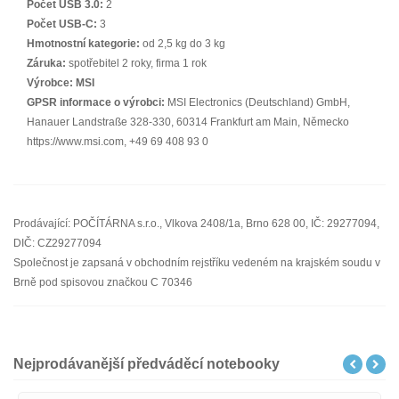
Počet USB 3.0:
2
Počet USB-C:
3
Hmotnostní kategorie:
od 2,5 kg do 3 kg
Záruka:
spotřebitel 2 roky, firma 1 rok
Výrobce:
MSI
GPSR informace o výrobci:
MSI Electronics (Deutschland) GmbH,
Hanauer Landstraße 328-330, 60314 Frankfurt am Main, Německo
https://www.msi.com, +49 69 408 93 0
Prodávající: POČÍTÁRNA s.r.o., Vlkova 2408/1a, Brno 628 00, IČ: 29277094,
DIČ: CZ29277094
Společnost je zapsaná v obchodním rejstříku vedeném na krajském soudu v
Brně pod spisovou značkou C 70346
Nejprodávanější předváděcí notebooky