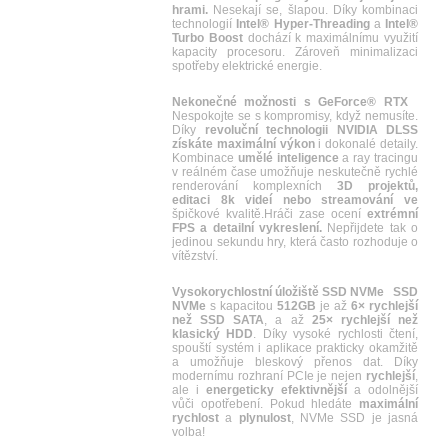
hrami.
Nesekají se, šlapou. Díky kombinaci
technologií
Intel® Hyper-Threading
a
Intel®
Turbo Boost
dochází k maximálnímu využití
kapacity procesoru. Zároveň minimalizaci
spotřeby elektrické energie.
Nekonečné možnosti s GeForce® RTX
Nespokojte se s kompromisy, když nemusíte.
Díky
revoluční technologii NVIDIA DLSS
získáte maximální výkon
i dokonalé detaily.
Kombinace
umělé inteligence
a ray tracingu
v reálném čase umožňuje neskutečně rychlé
renderování komplexních
3D projektů,
editaci 8k videí nebo streamování ve
špičkové kvalitě.Hráči zase ocení
extrémní
FPS a detailní vykreslení.
Nepřijdete tak o
jedinou sekundu hry, která často rozhoduje o
vítězství.
Vysokorychlostní úložiště SSD NVMe
SSD
NVMe
s kapacitou
512GB
je až
6× rychlejší
než SSD SATA
, a až
25× rychlejší než
klasický HDD
. Díky vysoké rychlosti čtení,
spouští systém i aplikace prakticky okamžitě
a umožňuje bleskový přenos dat. Díky
modernímu rozhraní PCIe je nejen
rychlejší
,
ale i
energeticky efektivnější
a odolnější
vůči opotřebení. Pokud hledáte
maximální
rychlost
a
plynulost
, NVMe SSD je jasná
volba!