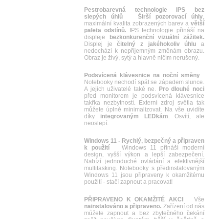
Pestrobarevná technologie IPS bez
slepých úhlů
Širší pozorovací úhly
,
maximální kvalita zobrazených barev a
větší
paleta odstínů.
IPS technologie přináší na
displeje
bezkonkurenční vizuální zážitek.
Displej je
čitelný z jakéhokoliv úhlu
a
nedochází k nepříjemným změnám obrazu.
Obraz je živý, sytý a hlavně ničím nerušený.
Podsvícená klávesnice na noční směny
Notebooky nechodí spát se západem slunce.
A jejich uživatelé také ne.
Pro dlouhé noci
před monitorem je podsvícená klávesnice
takřka nezbytností. Externí zdroj světla tak
můžete úplně minimalizovat. Na vše uvidíte
díky
integrovaným LEDkám
. Osvítí, ale
neoslepí.
Windows 11 - Rychlý, bezpečný a připraven
k použití
Windows 11 přináší moderní
design, vyšší výkon a lepší zabezpečení.
Nabízí jednoduché ovládání a efektivnější
multitasking. Notebooky s předinstalovaným
Windows 11 jsou připraveny k okamžitému
použití - stačí zapnout a pracovat!
PŘIPRAVENO K OKAMŽITÉ AKCI
Vše
nainstalováno a připraveno.
Zařízení od nás
můžete zapnout a bez zbytečného čekání