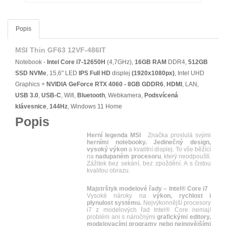
Popis
MSI Thin GF63 12VF-486IT
Notebook -
Intel Core i7-12650H
(4,7GHz),
16GB RAM
DDR4,
512GB
SSD NVMe
, 15,6" LED
IPS
Full HD
displej
(1920x1080px)
, Intel UHD
Graphics +
NVIDIA GeForce RTX 4060 - 8GB GDDR6
,
HDMI
, LAN,
USB 3.0
,
USB-C
, Wifi,
Bluetooth
, Webkamera,
Podsvícená
klávesnice
,
144Hz
, Windows 11 Home
Popis
Herní legenda MSI
Značka proslulá svými
herními notebooky. Jedinečný design,
vysoký výkon
a kvalitní displej. To vše běžící
na
nadupaném procesoru
, který neodpouští.
Zážitek bez sekání, bez zpoždění. A s čistou
kvalitou obrazu.
Majstrštyk modelové řady – Intel® Core i7
Vysoké nároky na
výkon, rychlost i
plynulost systému.
Nejvýkonnější procesory
i7 z modelových řad Intel® Core nemají
problém ani s náročnými
grafickými editory,
modelovacími programy nebo nejnovějšími