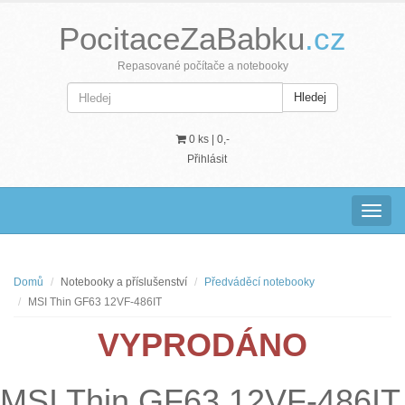
PocitaceZaBabku
.cz
Repasované počítače a notebooky
Hledej
0 ks |
0,-
Přihlásit
Navig
Domů
Notebooky a příslušenství
Předváděcí notebooky
MSI Thin GF63 12VF-486IT
VYPRODÁNO
MSI Thin GF63 12VF-486IT