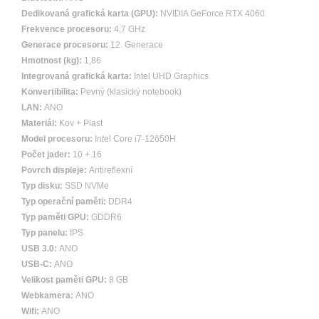
Dedikovaná grafická karta (GPU):
NVIDIA GeForce RTX 4060
Frekvence procesoru:
4,7 GHz
Generace procesoru:
12. Generace
Hmotnost (kg):
1,86
Integrovaná grafická karta:
Intel UHD Graphics
Konvertibilita:
Pevný (klasický notebook)
LAN:
ANO
Materiál:
Kov + Plast
Model procesoru:
Intel Core i7-12650H
Počet jader:
10 + 16
Povrch displeje:
Antireflexní
Typ disku:
SSD NVMe
Typ operační paměti:
DDR4
Typ paměti GPU:
GDDR6
Typ panelu:
IPS
USB 3.0:
ANO
USB-C:
ANO
Velikost paměti GPU:
8 GB
Webkamera:
ANO
Wifi:
ANO