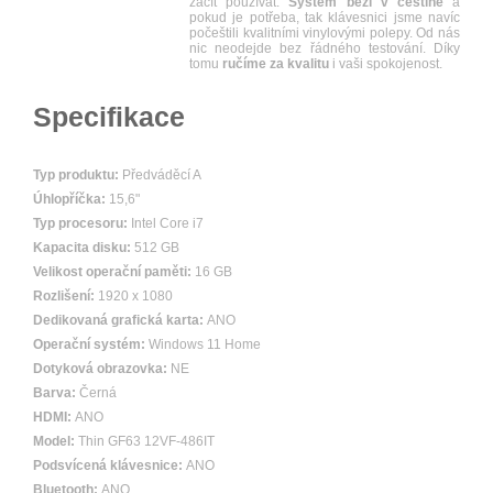
začít používat.
Systém běží v češtině
a
pokud je potřeba, tak klávesnici jsme navíc
počeštili kvalitními vinylovými polepy. Od nás
nic neodejde bez řádného testování. Díky
tomu
ručíme za kvalitu
i vaši spokojenost.
Specifikace
Typ produktu:
Předváděcí A
Úhlopříčka:
15,6"
Typ procesoru:
Intel Core i7
Kapacita disku:
512 GB
Velikost operační paměti:
16 GB
Rozlišení:
1920 x 1080
Dedikovaná grafická karta:
ANO
Operační systém:
Windows 11 Home
Dotyková obrazovka:
NE
Barva:
Černá
HDMI:
ANO
Model:
Thin GF63 12VF-486IT
Podsvícená klávesnice:
ANO
Bluetooth:
ANO