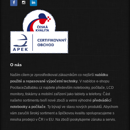
O nás
Naším cílem je zprostředkovat zákazníkům co nejširší
nabídku
použité a repasované výpočetní techniky
. V nabídce e-shopu
PocitaceZaBabku.cz najdete především notebooky, počítače, LCD
monitory, tiskárny a mobilní zařízení jako tablety a telefony. Část
našeho sortimentu tvoří nové zboží a velmi výhodné
předváděcí
notebooky a počítače
. Ty bývají ve stavu nových produktů. Abychom
vám zaručili široký sortiment a špičkovou kvalitu spolupracujeme s
mnoha prodejci v ČR i v EU. Na zboží poskytujeme záruku a servis.