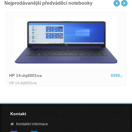
Nejprodávanější předváděcí notebooky
6990,-
Lenovo IdeaPad Slim
18
Lenovo IdeaPad Slim 5 15ARP10-1745514
Kontakt
Kontaktní informace