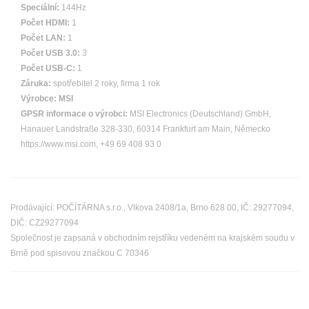
Speciální:
144Hz
Počet HDMI:
1
Počet LAN:
1
Počet USB 3.0:
3
Počet USB-C:
1
Záruka:
spotřebitel 2 roky, firma 1 rok
Výrobce:
MSI
GPSR informace o výrobci:
MSI Electronics (Deutschland) GmbH,
Hanauer Landstraße 328-330, 60314 Frankfurt am Main, Německo
https://www.msi.com, +49 69 408 93 0
Prodávající: POČÍTÁRNA s.r.o., Vlkova 2408/1a, Brno 628 00, IČ: 29277094,
DIČ: CZ29277094
Společnost je zapsaná v obchodním rejstříku vedeném na krajském soudu v
Brně pod spisovou značkou C 70346