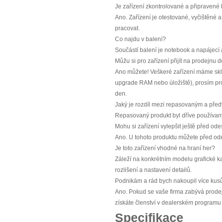
Je zařízení zkontrolované a připravené
Ano. Zařízení je otestované, vyčištěné
pracovat.
Co najdu v balení?
Součástí balení je notebook a napájecí 
Můžu si pro zařízení přijít na prodejnu
Ano můžete! Veškeré zařízení máme skla
upgrade RAM nebo úložiště), prosím prov
den.
Jaký je rozdíl mezi repasovaným a př
Repasovaný produkt byl dříve používaný
Mohu si zařízení vylepšit ještě před od
Ano. U tohoto produktu můžete před ode
Je toto zařízení vhodné na hraní her?
Záleží na konkrétním modelu grafické ka
rozlišení a nastavení detailů.
Podnikám a rád bych nakoupil více kus
Ano. Pokud se vaše firma zabývá prodej
získáte členství v dealerském programu 
Specifikace