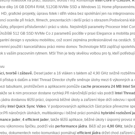
í svižný notebook na práci, studium, tvorbu i hry. Kombinuje
Intel Core i7-13620H
,
R
 reakce díky 16 GB DDR4 RAM, 512GB NVMe SSD a Windows 11 Home připravenému
HD, grafické projekty, úpravu fotek i střih videa bez spoléhání jen na integrovanou 
í oceníte při hrách, filmech, prezentacích i delší práci s obrazem.Podsvícená kl
y, připojení příslušenství i práci u stolu. Nejsilnější parametry Procesor Intel C
iště 512 GB SSD NVMe Co z parametrů pocítíte v praxi Elegance a mobilita pro
antní design s vysokou mobilitou, což ocení zejména profesionálové na cestách.
 firemní použití i kancelářskou práci mimo domov. Technologie MSI zajišťují spolehl
k s vaším pracovním rytmem. MSI Thin je tedy skvělou volbou pro ty, kteří potřebují 
avu
ci, tvorbě i zábavě.
Deset jader a 16 vláken s taktem až 4,90 GHz svižně rozběhne 
í přístup k datům a Intel Thread Director chytře směruje úlohy mezi 6 výkonných a 
mezi tabulkami, prohlížečem a aplikacemi pomůže
cache procesoru 24 MB Intel S
akže se k nim procesor dostane rychleji.Při náročnější práci vás podrží
Intel Threa
 jádra dostanou těžší práci, úsporná běžné úkoly a zařízení lépe drží odezvu i spo
 díky
Intel Quick Sync Video
. V podporovaných aplikacích část práce převezme spe
sor.Při náročných úlohách, multitaskingu i běžné práci pomáhá
hybridní rozložení j
rmance jader
,
4 efficient jader
, takže těžší aplikace, běžné úkoly i úsporný provoz 
átkou výkonovou špičku, podrží vás
performance jádra
. Běží až po
4,90 GHz
, takže
ři webu, dokumentech nebo komunikaci pomáhají
efficient jádra
držet chod zařízení 