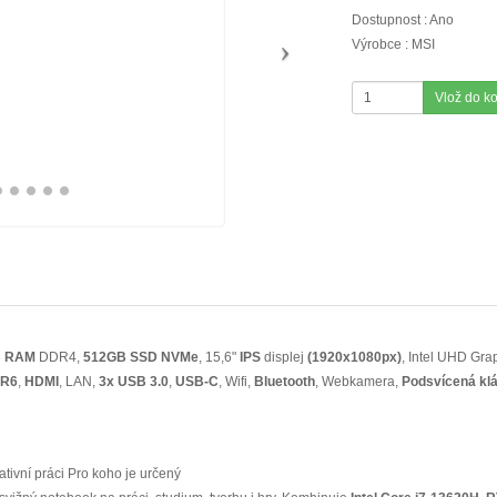
Dostupnost : Ano
Výrobce : MSI
Vlož do k
B RAM
DDR4,
512GB SSD NVMe
, 15,6"
IPS
displej
(1920x1080px)
, Intel UHD Gra
DR6
,
HDMI
, LAN,
3x USB 3.0
,
USB-C
, Wifi,
Bluetooth
, Webkamera,
Podsvícená kl
ativní práci Pro koho je určený