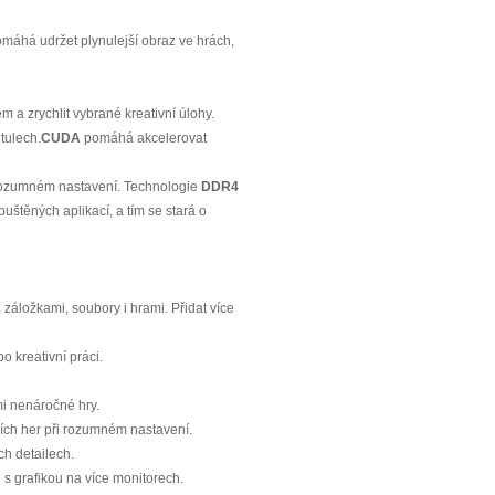
máhá udržet plynulejší obraz ve hrách,
 a zrychlit vybrané kreativní úlohy.
itulech.
CUDA
pomáhá akcelerovat
ři rozumném nastavení. Technologie
DDR4
štěných aplikací, a tím se stará o
 záložkami, soubory i hrami. Přidat více
o kreativní práci.
mi nenáročné hry.
ších her při rozumném nastavení.
ch detailech.
e s grafikou na více monitorech.