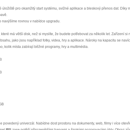
é úložiště pro okamžitý start systému, svižné aplikace a bleskový přenos dat. Dík
bavě.
ho navýšíme rovnou v nabídce upgradu.
, které má větší disk, než si myslíte, že budete potřebovat za několik let. Zařízení s
ahu, jako jsou například fotky, videa, hry a aplikace. Nároky na kapacitu se navíc ro
o, kolik místa zabírají běžné programy, hry a multimédia.
GB
GB
 GB
je povedený univerzál. Nabídne dost prostoru na dokumenty, web, filmy i více otev
anel
IPS
zase potěší přirozenějšími barvami a širokými pozorovacími úhly. Obraz zůst