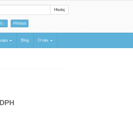
Hledej
|
0,-
Přihlásit
ákupu
Blog
O nás
 DPH