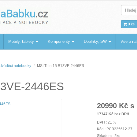
bku
.cz
0 ks 
Mobily, tablety
Komponenty
Doplňky, SW
Vše o n
dváděcí notebooky
MSI Thin 15 B13VE-2446ES
B13VE-2446ES
20990
Kč s
17347
Kč bez DPH
DPH : 21 %
Kód : PCB235612-27
Skladem : 2ks