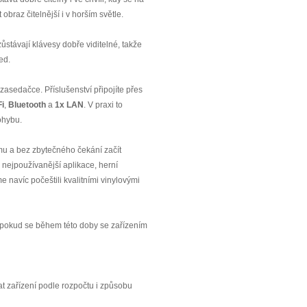
obraz čitelnější i v horším světle.
ůstávají klávesy dobře viditelné, takže
ed.
 zasedačce. Příslušenství připojíte přes
Fi
,
Bluetooth
a
1x LAN
. V praxi to
ohybu.
u a bez zbytečného čekání začít
 nejpoužívanější aplikace, herní
e navíc počeštili kvalitními vinylovými
e pokud se během této doby se zařízením
 zařízení podle rozpočtu i způsobu