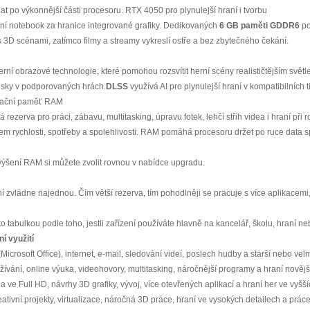
 po výkonnější části procesoru. RTX 4050 pro plynulejší hraní i tvorbu
í notebook za hranice integrované grafiky. Dedikovaných
6 GB paměti GDDR6
po
i s 3D scénami, zatímco filmy a streamy vykreslí ostře a bez zbytečného čekání.
í obrazové technologie, které pomohou rozsvítit herní scény realističtějším světlem
lesky v podporovaných hrách.
DLSS
využívá AI pro plynulejší hraní v kompatibilních t
erační paměť RAM
á rezerva pro práci, zábavu, multitasking, úpravu fotek, lehčí střih videa i hraní p
 rychlosti, spotřeby a spolehlivosti. RAM pomáhá procesoru držet po ruce data spu
ýšení RAM si můžete zvolit rovnou v nabídce upgradu.
í zvládne najednou. Čím větší rezerva, tím pohodlněji se pracuje s více aplikacemi,
to tabulkou podle toho, jestli zařízení používáte hlavně na kancelář, školu, hraní neb
í využití
icrosoft Office), internet, e-mail, sledování videí, poslech hudby a starší nebo vel
vání, online výuka, videohovory, multitasking, náročnější programy a hraní nověj
dea ve Full HD, návrhy 3D grafiky, vývoj, více otevřených aplikací a hraní her ve vyšší
eativní projekty, virtualizace, náročná 3D práce, hraní ve vysokých detailech a prác