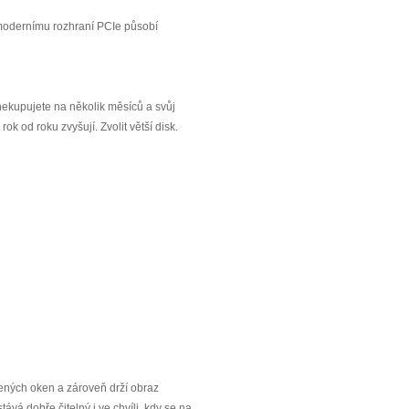
y modernímu rozhraní PCIe působí
i nekupujete na několik měsíců a svůj
k od roku zvyšují. Zvolit větší disk.
řených oken a zároveň drží obraz
ává dobře čitelný i ve chvíli, kdy se na