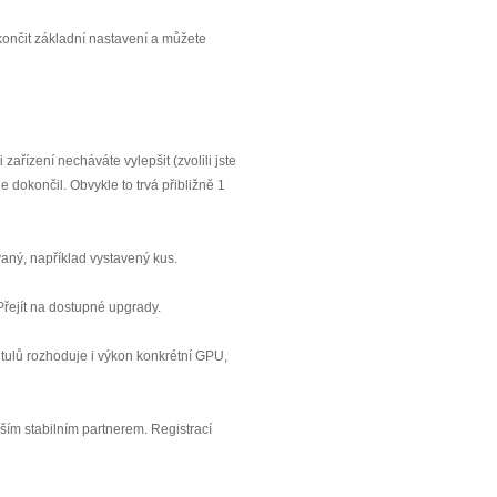
končit základní nastavení a můžete
řízení necháváte vylepšit (zvolili jste
dokončil. Obvykle to trvá přibližně 1
aný, například vystavený kus.
řejít na dostupné upgrady.
itulů rozhoduje i výkon konkrétní GPU,
ším stabilním partnerem. Registrací