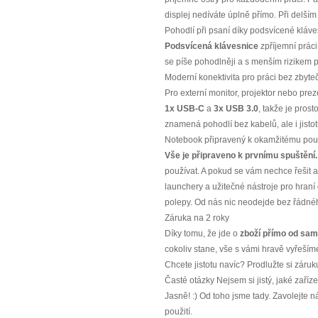
displej nedíváte úplně přímo. Při delší
Pohodlí při psaní díky podsvícené kláve
Podsvícená klávesnice
zpříjemní práci
se píše pohodlněji a s menším rizikem 
Moderní konektivita pro práci bez zbyte
Pro externí monitor, projektor nebo pre
1x USB-C
a
3x USB 3.0
, takže je prost
znamená pohodlí bez kabelů, ale i jistot
Notebook připravený k okamžitému pou
Vše je připraveno k prvnímu spuštění.
používat. A pokud se vám nechce řešit a
launchery a užitečné nástroje pro hraní 
polepy. Od nás nic neodejde bez řádnéh
Záruka na 2 roky
Díky tomu, že jde o
zboží přímo od sa
cokoliv stane, vše s vámi hravě vyřeším
Chcete jistotu navíc? Prodlužte si záruku 
Časté otázky Nejsem si jistý, jaké zaří
Jasně! :) Od toho jsme tady. Zavolejt
použití.