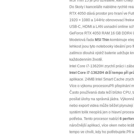
MSI Thin 15 je pro uživatele, kteří chtěj
Do školy i kanceláře nabídne rychlé
RTX 4050 dává prostor pro hraní ve Full 
1920 × 1080 a 144Hz obnovovací frekvenc
USB-C, HDMI a LAN usnadní online schůzk
GeForce RTX 4050 RAM 16 GB DDR4 Úlož
Modelová řada
MSI Thin
kombinuje eleg
lehkost jsou tyto notebooky ideální pro
zatímco dlouhá výdrž baterie udržuje kro
každodenním životě.
Intel Core i7-13620H zrychlí práci i záb
Intel Core i7-13620H drží tempo při prá
aplikace. 24MB Intel Smart Cache zrychl
Více o výkonu procesoruPři přepínání 
Často používaná data leží blízko CPU, t
posílat úlohy na správná jádra. Výkonná
nebo export videa může běžet plynuleji
systém tolik neopírá jen o hlavní proce
potřeba. Tento procesor nabízí
6 perfo
náročnější aplikaci, více oken nebo kr
tempo ve chvíli, kdy ho potřebujete.P