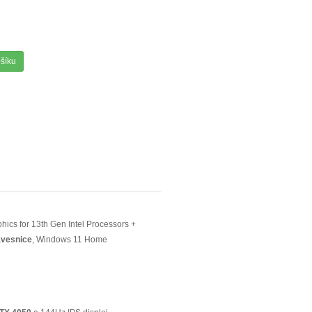
ošíku
phics for 13th Gen Intel Processors +
ávesnice
, Windows 11 Home