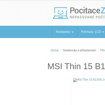
PocitaceZaBa
Repasované počítače a notebooky
Notebooky
Počítače, LCD
Domů
Notebooky a příslušenství
Pře
MSI Thin 15 