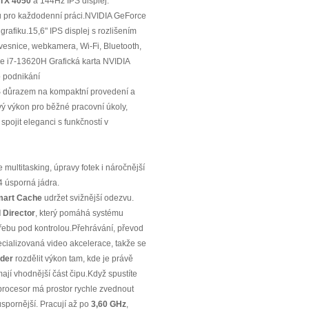
TX 4050
a 144Hz IPS displej.
 pro každodenní práci.NVIDIA GeForce
grafiku.15,6" IPS displej s rozlišením
ávesnice, webkamera, Wi‑Fi, Bluetooth,
ore i7-13620H Grafická karta NVIDIA
 podnikání
 S důrazem na kompaktní provedení a
ivý výkon pro běžné pracovní úkoly,
spojit eleganci s funkčností v
multitasking, úpravy fotek i náročnější
4 úsporná jádra.
mart Cache
udržet svižnější odezvu.
d Director
, který pomáhá systému
třebu pod kontrolou.Přehrávání, převod
cializovaná video akcelerace, takže se
ader
rozdělit výkon tam, kde je právě
mají vhodnější část čipu.Když spustíte
 procesor má prostor rychle zvednout
úspornější. Pracují až po
3,60 GHz
,