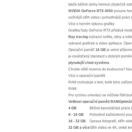
takže běžné úlohy nemusí zbytečně sahat
NVIDIA GeForce RTX 4050
posune hern
svižnější střih videa i pohodlnější prác
Více o herním výkonu grafiky
Grafika řady GeForce RTX přidává modern
Ray tracing
zvýrazní světla, stíny a od
vybrané grafické a video aplikace. Op
Operační paměť
16 GB
je velmi příjemn
je osvědčený standard s dobrým poměrem
plynulejší chod systému
.
Chcete větší rezervu do budoucna? Nav
Více o operační paměti
RAM rozhoduje o tom, kolik toho zařízen
RAM.
Pro rychlou orientaci se můžete řídit tou
Velikost operační paměti RAM
Optimáln
4 GB
Běžná kancelářská práce (M
8 - 16 GB
Pohodlné každodenní použí
16 - 32 GB
Úprava fotografií, střih vi
32 GB a více
Střih videa ve 4K, velké kr