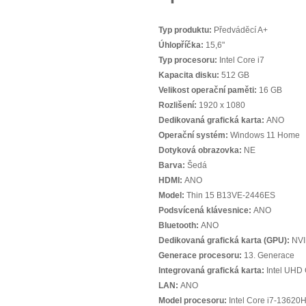
Typ produktu:
Předváděcí A+
Úhlopříčka:
15,6"
Typ procesoru:
Intel Core i7
Kapacita disku:
512 GB
Velikost operační paměti:
16 GB
Rozlišení:
1920 x 1080
Dedikovaná grafická karta:
ANO
Operační systém:
Windows 11 Home
Dotyková obrazovka:
NE
Barva:
Šedá
HDMI:
ANO
Model:
Thin 15 B13VE-2446ES
Podsvícená klávesnice:
ANO
Bluetooth:
ANO
Dedikovaná grafická karta (GPU):
NVI
Generace procesoru:
13. Generace
Integrovaná grafická karta:
Intel UHD 
LAN:
ANO
Model procesoru:
Intel Core i7-13620