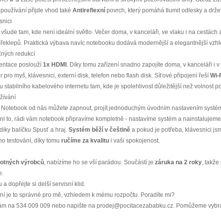
m používání přijde vhod také
Antireflexní
povrch, který pomáhá tlumit odlesky a držet 
snici
 všude tam, kde není ideální světlo. Večer doma, v kanceláři, ve vlaku i na cestách z
překlepů. Praktická výbava navíc notebooku dodává modernější a elegantnější vzhl
čných redukcí
zentace poslouží
1x HDMI
. Díky tomu zařízení snadno zapojíte doma, v kanceláři i v
or pro myš, klávesnici, externí disk, telefon nebo flash disk. Síťové připojení řeší
Wi-
u stabilního kabelového internetu tam, kde je spolehlivost důležitější než volnost p
žívání
Notebook od nás můžete zapnout, projít jednoduchým úvodním nastavením systém
ni to, rádi vám notebook připravíme kompletně - nastavíme systém a nainstalujeme
díky balíčku Spusť a hraj.
Systém běží v češtině
a pokud je potřeba, klávesnici jsm
o testování, díky tomu
ručíme za kvalitu
i vaši spokojenost.
motných výrobců
, nabízíme ho se vší parádou. Součástí je
záruka na 2 roky
, takž
e.
a dopřejte si delší servisní klid.
zení je to správné pro mě, vzhledem k mému rozpočtu. Poradíte mi?
e nám na 534 009 009 nebo napište na prodej@pocitacezababku.cz. Pomůžeme vybrat