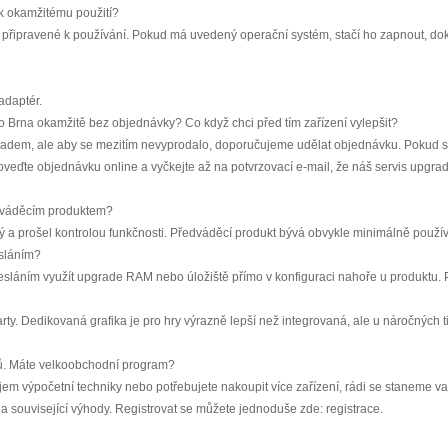
 k okamžitému použití?
 a připravené k používání. Pokud má uvedený operační systém, stačí ho zapnout, do
adaptér.
 do Brna okamžitě bez objednávky? Co když chci před tím zařízení vylepšit?
dem, ale aby se mezitím nevyprodalo, doporučujeme udělat objednávku. Pokud si za
eďte objednávku online a vyčkejte až na potvrzovací e-mail, že náš servis upgrade 
edváděcím produktem?
 a prošel kontrolou funkčnosti. Předváděcí produkt bývá obvykle minimálně použív
esláním?
sláním využít upgrade RAM nebo úložiště přímo v konfiguraci nahoře u produktu. P
rty. Dedikovaná grafika je pro hry výrazně lepší než integrovaná, ale u náročných t
ů. Máte velkoobchodní program?
em výpočetní techniky nebo potřebujete nakoupit více zařízení, rádi se staneme va
a související výhody. Registrovat se můžete jednoduše zde: registrace.