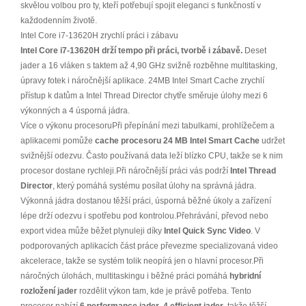
skvělou volbou pro ty, kteří potřebují spojit eleganci s funkčností v
každodenním životě.
Intel Core i7-13620H zrychlí práci i zábavu
Intel Core i7-13620H drží tempo při práci, tvorbě i zábavě.
Deset
jader a 16 vláken s taktem až 4,90 GHz svižně rozběhne multitasking,
úpravy fotek i náročnější aplikace. 24MB Intel Smart Cache zrychlí
přístup k datům a Intel Thread Director chytře směruje úlohy mezi 6
výkonných a 4 úsporná jádra.
Více o výkonu procesoruPři přepínání mezi tabulkami, prohlížečem a
aplikacemi pomůže
cache procesoru 24 MB Intel Smart Cache
udržet
svižnější odezvu. Často používaná data leží blízko CPU, takže se k nim
procesor dostane rychleji.Při náročnější práci vás podrží
Intel Thread
Director
, který pomáhá systému posílat úlohy na správná jádra.
Výkonná jádra dostanou těžší práci, úsporná běžné úkoly a zařízení
lépe drží odezvu i spotřebu pod kontrolou.Přehrávání, převod nebo
export videa může běžet plynuleji díky
Intel Quick Sync Video
. V
podporovaných aplikacích část práce převezme specializovaná video
akcelerace, takže se systém tolik neopírá jen o hlavní procesor.Při
náročných úlohách, multitaskingu i běžné práci pomáhá
hybridní
rozložení jader
rozdělit výkon tam, kde je právě potřeba. Tento