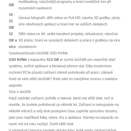
multitasking, náročnější programy a hraní novějších her při
GB
rozumném nastavení.
16 -
Úprava fotografií, střih videa ve Full HD, návrhy 3D grafiky, vývoj,
32
více otevřených aplikací a hraní her ve vyšších detailech.
GB
32
Střih videa ve 4K, velké kreativní projekty, virtualizace, náročná
GB a
3D práce, hraní ve vysokých detailech a práce s grafikou na více
více
monitorech.
Vysokorychlostní úložiště SSD NVMe
SSD NVMe
s kapacitou
512 GB
je rychlé úložiště pro okamžitý start
systému, svižné aplikace a bleskový přenos dat. Díky modernímu
rozhraní PCIe působí zařízení citelně pohotověji při práci i zábavě.
Hodí se vám větší úložiště? Rádi vám ho navýšíme rovnou v nabídce
upgradu.
Více o úložišti
Když vybíráte zařízení, pořiďte si takové, které má větší disk, než si
myslíte, že budete potřebovat za několik let. Zařízení si nekupujete na
několik měsíců a svůj disk postupem času zaplníte spoustou obsahu,
jako jsou například fotky, videa, hry a aplikace. Nároky na kapacitu se
navíc rok od roku zvyšují. Zvolit větší disk.
V následující tabulce najdete ukázky toho, kolik místa zabírají běžné