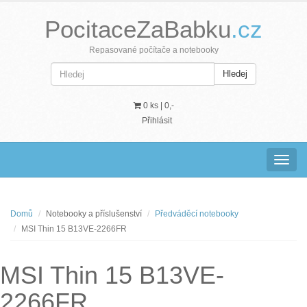
PocitaceZaBabku
.cz
Repasované počítače a notebooky
Hledej
0 ks |
0,-
Přihlásit
Navig
Domů
Notebooky a příslušenství
Předváděcí notebooky
MSI Thin 15 B13VE-2266FR
MSI Thin 15 B13VE-
2266FR