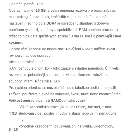
Operační paměť RAM
Operační paměť
16 GB
je velmi příjemná rezerva pro práci, zábavu,
multitasking, úpravu fotek, lehčí střih videa i hraní při rozumném
nastavení. Technologie
DDR4
je osvědčený standard s dobrým
poměrem rychlosti, spotřeby a spolehlivosti. RAM pomáhá procesoru
držet po ruce data spuštěných aplikací, a tím se stará o
plynulejší chod
systému
.
Chcete větší rezervu do budoucna? Navýšení RAM si můžete zvolit
rovnou v nabídce upgradu.
Více o operační paměti
RAM rozhoduje o tom, kolik toho zařízení zvládne najednou. Čím větší
rezerva, tím pohodlněji se pracuje s více aplikacemi, záložkami,
soubory i hrami. Přidat více RAM.
Pro rychlou orientaci se můžete řídit touto tabulkou podle toho, jestli
zařízení používáte hlavně na kancelář, školu, hraní nebo kreativní práci.
Velikost operační paměti RAM
Optimální využití
Běžná kancelářská práce (Microsoft Office), internet, e-mail,
4 GB
sledování videí, poslech hudby a starší nebo velmi nenáročné
hry.
Pohodlné každodenní používání, online výuka, videohovory,
8 - 16