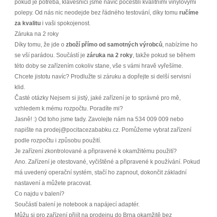
pokud je potřeba, klávesnici jsme navíc počeštili kvalitními vinylovými
polepy. Od nás nic neodejde bez řádného testování, díky tomu
ručíme
za kvalitu
i vaši spokojenost.
Záruka na 2 roky
Díky tomu, že jde o
zboží přímo od samotných výrobců
, nabízíme ho
se vší parádou. Součástí je
záruka na 2 roky
, takže pokud se během
této doby se zařízením cokoliv stane, vše s vámi hravě vyřešíme.
Chcete jistotu navíc? Prodlužte si záruku a dopřejte si delší servisní
klid.
Časté otázky Nejsem si jistý, jaké zařízení je to správné pro mě,
vzhledem k mému rozpočtu. Poradíte mi?
Jasně! :) Od toho jsme tady. Zavolejte nám na 534 009 009 nebo
napište na prodej@pocitacezababku.cz. Pomůžeme vybrat zařízení
podle rozpočtu i způsobu použití.
Je zařízení zkontrolované a připravené k okamžitému použití?
Ano. Zařízení je otestované, vyčištěné a připravené k používání. Pokud
má uvedený operační systém, stačí ho zapnout, dokončit základní
nastavení a můžete pracovat.
Co najdu v balení?
Součástí balení je notebook a napájecí adaptér.
Můžu si pro zařízení přijít na prodejnu do Brna okamžitě bez