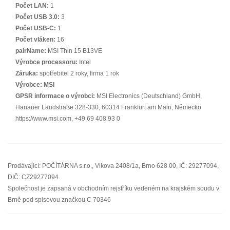
Počet LAN:
1
Počet USB 3.0:
3
Počet USB-C:
1
Počet vláken:
16
pairName:
MSI Thin 15 B13VE
Výrobce processoru:
Intel
Záruka:
spotřebitel 2 roky, firma 1 rok
Výrobce:
MSI
GPSR informace o výrobci:
MSI Electronics (Deutschland) GmbH,
Hanauer Landstraße 328-330, 60314 Frankfurt am Main, Německo
https://www.msi.com, +49 69 408 93 0
Prodávající: POČÍTÁRNA s.r.o., Vlkova 2408/1a, Brno 628 00, IČ: 29277094,
DIČ: CZ29277094
Společnost je zapsaná v obchodním rejstříku vedeném na krajském soudu v
Brně pod spisovou značkou C 70346