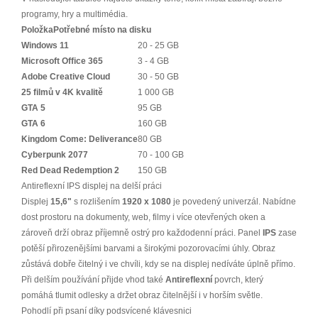
programy, hry a multimédia.
Položka
Potřebné místo na disku
Windows 11
20 - 25 GB
Microsoft Office 365
3 - 4 GB
Adobe Creative Cloud
30 - 50 GB
25 filmů v 4K kvalitě
1 000 GB
GTA 5
95 GB
GTA 6
160 GB
Kingdom Come: Deliverance
80 GB
Cyberpunk 2077
70 - 100 GB
Red Dead Redemption 2
150 GB
Antireflexní IPS displej na delší práci
Displej
15,6"
s rozlišením
1920 x 1080
je povedený univerzál. Nabídne
dost prostoru na dokumenty, web, filmy i více otevřených oken a
zároveň drží obraz příjemně ostrý pro každodenní práci. Panel
IPS
zase
potěší přirozenějšími barvami a širokými pozorovacími úhly. Obraz
zůstává dobře čitelný i ve chvíli, kdy se na displej nedíváte úplně přímo.
Při delším používání přijde vhod také
Antireflexní
povrch, který
pomáhá tlumit odlesky a držet obraz čitelnější i v horším světle.
Pohodlí při psaní díky podsvícené klávesnici