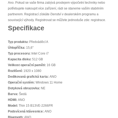
Ano. Pokud se vaše firma zabývá prodejem výpočetní techniky nebo
potřebujete nakoupit více zařízení, rádi se staneme vaším stabilním
partnerem. Registrací získáte členství v dealerském programu a
související výhody. Registrovat se můžete jednoduše zde: registrace.
Specifikace
Typ produktu:
Předváděcí A
Úhlopříčka:
15,6"
Typ procesoru:
Intel Core i7
Kapacita disku:
512 GB
Velikost operační paměti:
16 GB
Rozlišení:
1920 x 1080
Dedikovaná grafická karta:
ANO
Operační systém:
Windows 11 Home
Dotyková obrazovka:
NE
Barva:
Šedá
HDMI:
ANO
Model:
Thin 15 B13VE-2266FR
Podsvícená klávesnice:
ANO
Bluetooth:
ANO