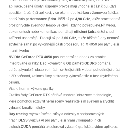
procesor nabízí
6 performance jader
,
4 efficient jader
, takže těžší
aplikace, běžné úkoly i úsporný provoz mají vhodnější část čipu.Když
spustíte náročnější aplikaci, více oken nebo krátkou výkonovou špičku,
podrží vás
performance jádra
. Běží až po
4,90 GHz
, takže procesor má
prostor rychle zvednout tempo ve chvíli, kdy ho potřebujete.Při webu,
dokumentech nebo komunikaci pomáhají
efficient jádra
držet chod
zařízení úspornější. Pracují až po
3,60 GHz
, takže běžné úlohy nemusí
zbytečně sahat po výkonnější části procesoru. RTX 4050 pro plynulejší
hraní i tvorbu
NVIDIA GeForce RTX 4050
posune herní notebook za hranice
integrované grafiky. Dedikovaných
6 GB paměti GDDR6
pomáhá
udržet plynulejší obraz ve hrách, svižnější střih videa i pohodlnější práci
s 3D scénami, zatímco filmy a streamy vykreslí ostře a bez zbytečného
čekání.
Více o herním výkonu grafiky
Grafika řady GeForce RTX přidává moderní obrazové technologie,
které pomohou rozsvítit herní scény realističtějším světlem a zrychlit
vybrané kreativní úlohy.
Ray tracing
zvýrazní světla, stíny a odlesky v podporovaných
hrách.
DLSS
využívá AI pro plynulejší hraní v kompatibilních
titulech.
CUDA
pomáhá akcelerovat vybrané grafické a video aplikace.