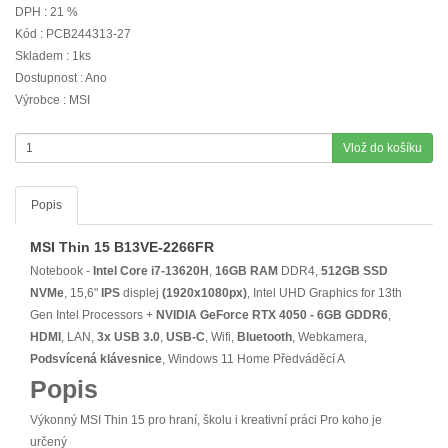
DPH : 21 %
Kód : PCB244313-27
Skladem : 1ks
Dostupnost : Ano
Výrobce : MSI
Vlož do košíku
Popis
MSI Thin 15 B13VE-2266FR
Notebook -
Intel Core i7-13620H
,
16GB RAM
DDR4,
512GB SSD
NVMe
, 15,6"
IPS
displej
(1920x1080px)
, Intel UHD Graphics for 13th
Gen Intel Processors +
NVIDIA GeForce RTX 4050 - 6GB GDDR6
,
HDMI
, LAN,
3x USB 3.0
,
USB-C
, Wifi,
Bluetooth
, Webkamera,
Podsvícená klávesnice
, Windows 11 Home Předváděcí A
Popis
Výkonný MSI Thin 15 pro hraní, školu i kreativní práci Pro koho je
určený