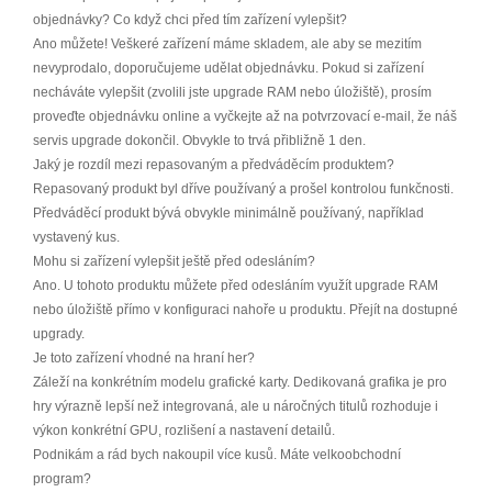
objednávky? Co když chci před tím zařízení vylepšit?
Ano můžete! Veškeré zařízení máme skladem, ale aby se mezitím
nevyprodalo, doporučujeme udělat objednávku. Pokud si zařízení
necháváte vylepšit (zvolili jste upgrade RAM nebo úložiště), prosím
proveďte objednávku online a vyčkejte až na potvrzovací e-mail, že náš
servis upgrade dokončil. Obvykle to trvá přibližně 1 den.
Jaký je rozdíl mezi repasovaným a předváděcím produktem?
Repasovaný produkt byl dříve používaný a prošel kontrolou funkčnosti.
Předváděcí produkt bývá obvykle minimálně používaný, například
vystavený kus.
Mohu si zařízení vylepšit ještě před odesláním?
Ano. U tohoto produktu můžete před odesláním využít upgrade RAM
nebo úložiště přímo v konfiguraci nahoře u produktu. Přejít na dostupné
upgrady.
Je toto zařízení vhodné na hraní her?
Záleží na konkrétním modelu grafické karty. Dedikovaná grafika je pro
hry výrazně lepší než integrovaná, ale u náročných titulů rozhoduje i
výkon konkrétní GPU, rozlišení a nastavení detailů.
Podnikám a rád bych nakoupil více kusů. Máte velkoobchodní
program?