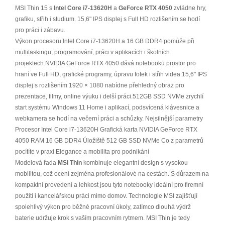
MSI Thin 15 s
Intel Core i7-13620H
a
GeForce RTX 4050
zvládne hry,
grafiku, střih i studium. 15,6" IPS displej s Full HD rozlišením se hodí
pro práci i zábavu.
Výkon procesoru Intel Core i7-13620H a 16 GB DDR4 pomůže při
multitaskingu, programování, práci v aplikacích i školních
projektech.NVIDIA GeForce RTX 4050 dává notebooku prostor pro
hraní ve Full HD, grafické programy, úpravu fotek i střih videa.15,6" IPS
displej s rozlišením 1920 × 1080 nabídne přehledný obraz pro
prezentace, filmy, online výuku i delší práci.512GB SSD NVMe zrychlí
start systému Windows 11 Home i aplikací, podsvícená klávesnice a
webkamera se hodí na večerní práci a schůzky. Nejsilnější parametry
Procesor Intel Core i7-13620H Grafická karta NVIDIA GeForce RTX
4050 RAM 16 GB DDR4 Úložiště 512 GB SSD NVMe Co z parametrů
pocítíte v praxi Elegance a mobilita pro podnikání
Modelová řada
MSI Thin
kombinuje elegantní design s vysokou
mobilitou, což ocení zejména profesionálové na cestách. S důrazem na
kompaktní provedení a lehkost jsou tyto notebooky ideální pro firemní
použití i kancelářskou práci mimo domov. Technologie MSI zajišťují
spolehlivý výkon pro běžné pracovní úkoly, zatímco dlouhá výdrž
baterie udržuje krok s vaším pracovním rytmem. MSI Thin je tedy