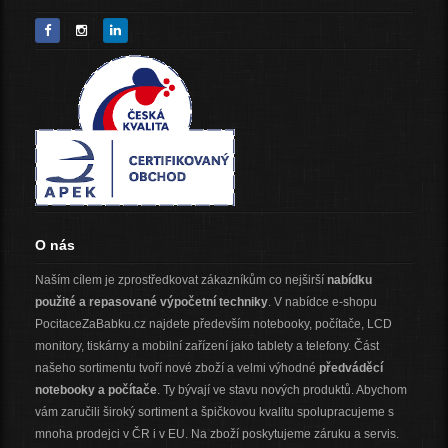
O nás
Naším cílem je zprostředkovat zákazníkům co nejširší
nabídku
použité a repasované výpočetní techniky
. V nabídce e-shopu
PocitaceZaBabku.cz najdete především notebooky, počítače, LCD
monitory, tiskárny a mobilní zařízení jako tablety a telefony. Část
našeho sortimentu tvoří nové zboží a velmi výhodné
předváděcí
notebooky a počítače
. Ty bývají ve stavu nových produktů. Abychom
vám zaručili široký sortiment a špičkovou kvalitu spolupracujeme s
mnoha prodejci v ČR i v EU. Na zboží poskytujeme záruku a servis.