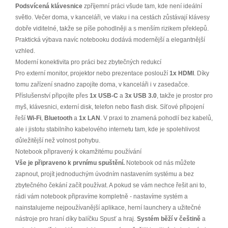
Podsvícená klávesnice
zpříjemní práci všude tam, kde není ideální
světlo. Večer doma, v kanceláři, ve vlaku i na cestách zůstávají klávesy
dobře viditelné, takže se píše pohodlněji a s menším rizikem překlepů.
Praktická výbava navíc notebooku dodává modernější a elegantnější
vzhled.
Moderní konektivita pro práci bez zbytečných redukcí
Pro externí monitor, projektor nebo prezentace poslouží
1x HDMI
. Díky
tomu zařízení snadno zapojíte doma, v kanceláři i v zasedačce.
Příslušenství připojíte přes
1x USB-C
a
3x USB 3.0
, takže je prostor pro
myš, klávesnici, externí disk, telefon nebo flash disk. Síťové připojení
řeší
Wi-Fi
,
Bluetooth
a
1x LAN
. V praxi to znamená pohodlí bez kabelů,
ale i jistotu stabilního kabelového internetu tam, kde je spolehlivost
důležitější než volnost pohybu.
Notebook připravený k okamžitému používání
Vše je připraveno k prvnímu spuštění.
Notebook od nás můžete
zapnout, projít jednoduchým úvodním nastavením systému a bez
zbytečného čekání začít používat. A pokud se vám nechce řešit ani to,
rádi vám notebook připravíme kompletně - nastavíme systém a
nainstalujeme nejpoužívanější aplikace, herní launchery a užitečné
nástroje pro hraní díky balíčku Spusť a hraj.
Systém běží v češtině
a