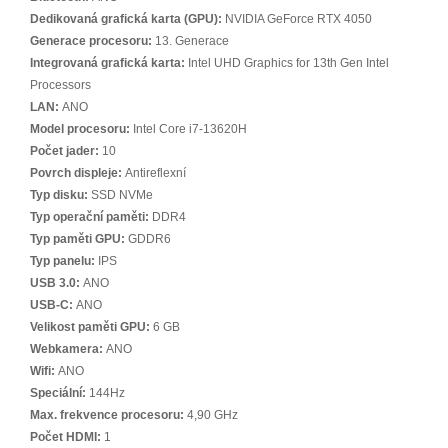
Dedikovaná grafická karta (GPU):
NVIDIA GeForce RTX 4050
Generace procesoru:
13. Generace
Integrovaná grafická karta:
Intel UHD Graphics for 13th Gen Intel
Processors
LAN:
ANO
Model procesoru:
Intel Core i7-13620H
Počet jader:
10
Povrch displeje:
Antireflexní
Typ disku:
SSD NVMe
Typ operační paměti:
DDR4
Typ paměti GPU:
GDDR6
Typ panelu:
IPS
USB 3.0:
ANO
USB-C:
ANO
Velikost paměti GPU:
6 GB
Webkamera:
ANO
Wifi:
ANO
Speciální:
144Hz
Max. frekvence procesoru:
4,90 GHz
Počet HDMI:
1