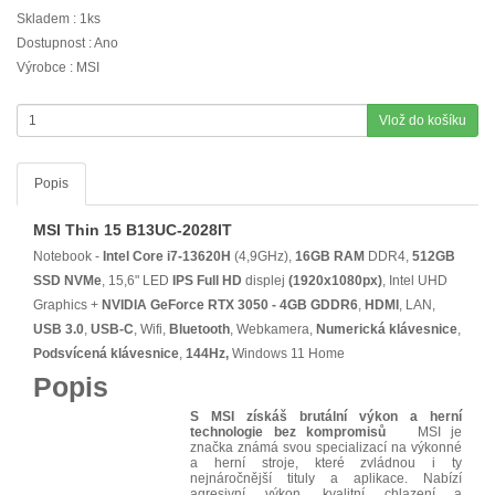
Skladem : 1ks
Dostupnost : Ano
Výrobce : MSI
Vlož do košíku
Popis
MSI Thin 15 B13UC-2028IT
Notebook -
Intel Core i7-13620H
(4,9GHz),
16GB RAM
DDR4,
512GB
SSD NVMe
, 15,6" LED
IPS
Full HD
displej
(1920x1080px)
, Intel UHD
Graphics +
NVIDIA GeForce RTX 3050 - 4GB GDDR6
,
HDMI
, LAN,
USB 3.0
,
USB-C
, Wifi,
Bluetooth
, Webkamera,
Numerická klávesnice
,
Podsvícená klávesnice
,
144Hz,
Windows 11 Home
Popis
S MSI získáš brutální výkon a herní
technologie bez kompromisů
MSI je
značka známá svou specializací na výkonné
a herní stroje, které zvládnou i ty
nejnáročnější tituly a aplikace. Nabízí
agresivní výkon, kvalitní chlazení a