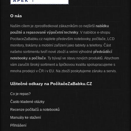
O nás
Naším cílem je zprostředkovat zákazníkům co nejširší
nabídku
použité a repasované výpočetní techniky
. V nabídce e-shopu
PocitaceZaBabku.cz najdete především notebooky, počítače, LCD
monitory, tiskárny a mobilní zařízení jako tablety a telefony. Část
našeho sortimentu tvoří nové zboží a velmi výhodné
předváděcí
notebooky a počítače
. Ty bývají ve stavu nových produktů. Abychom
vám zaručili široký sortiment a špičkovou kvalitu spolupracujeme s
mnoha prodejci v ČR i v EU. Na zboží poskytujeme záruku a servis.
Užitečné odkazy na PočítačeZaBabku.CZ
Co je repas?
Často kladené otázky
Recenze počítačů a notebooků
Manuály ke stažení
Přihlášení