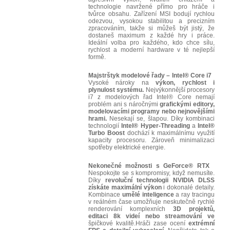
technologie navržené přímo pro hráče i
tvůrce obsahu. Zařízení MSI bodují rychlou
odezvou, vysokou stabilitou a precizním
zpracováním, takže si můžeš být jistý, že
dostaneš maximum z každé hry i práce.
Ideální volba pro každého, kdo chce sílu,
rychlost a moderní hardware v té nejlepší
formě.
Majstrštyk modelové řady – Intel® Core i7
Vysoké nároky na
výkon, rychlost i
plynulost systému.
Nejvýkonnější procesory
i7 z modelových řad Intel® Core nemají
problém ani s náročnými
grafickými editory,
modelovacími programy nebo nejnovějšími
hrami.
Nesekají se, šlapou. Díky kombinaci
technologií
Intel® Hyper-Threading
a
Intel®
Turbo Boost
dochází k maximálnímu využití
kapacity procesoru. Zároveň minimalizaci
spotřeby elektrické energie.
Nekonečné možnosti s GeForce® RTX
Nespokojte se s kompromisy, když nemusíte.
Díky
revoluční technologii NVIDIA DLSS
získáte maximální výkon
i dokonalé detaily.
Kombinace
umělé inteligence
a ray tracingu
v reálném čase umožňuje neskutečně rychlé
renderování komplexních
3D projektů,
editaci 8k videí nebo streamování ve
špičkové kvalitě.Hráči zase ocení
extrémní