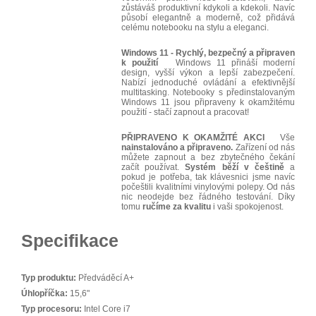
zůstáváš produktivní kdykoli a kdekoli. Navíc
působí elegantně a moderně, což přidává
celému notebooku na stylu a eleganci.
Windows 11 - Rychlý, bezpečný a připraven
k použití
Windows 11 přináší moderní
design, vyšší výkon a lepší zabezpečení.
Nabízí jednoduché ovládání a efektivnější
multitasking. Notebooky s předinstalovaným
Windows 11 jsou připraveny k okamžitému
použití - stačí zapnout a pracovat!
PŘIPRAVENO K OKAMŽITÉ AKCI
Vše
nainstalováno a připraveno.
Zařízení od nás
můžete zapnout a bez zbytečného čekání
začít používat.
Systém běží v češtině
a
pokud je potřeba, tak klávesnici jsme navíc
počeštili kvalitními vinylovými polepy. Od nás
nic neodejde bez řádného testování. Díky
tomu
ručíme za kvalitu
i vaši spokojenost.
Specifikace
Typ produktu:
Předváděcí A+
Úhlopříčka:
15,6"
Typ procesoru:
Intel Core i7