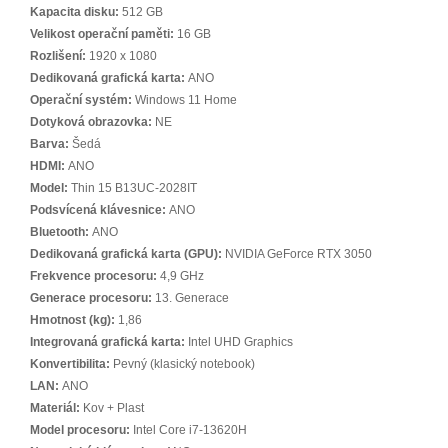
Kapacita disku:
512 GB
Velikost operační paměti:
16 GB
Rozlišení:
1920 x 1080
Dedikovaná grafická karta:
ANO
Operační systém:
Windows 11 Home
Dotyková obrazovka:
NE
Barva:
Šedá
HDMI:
ANO
Model:
Thin 15 B13UC-2028IT
Podsvícená klávesnice:
ANO
Bluetooth:
ANO
Dedikovaná grafická karta (GPU):
NVIDIA GeForce RTX 3050
Frekvence procesoru:
4,9 GHz
Generace procesoru:
13. Generace
Hmotnost (kg):
1,86
Integrovaná grafická karta:
Intel UHD Graphics
Konvertibilita:
Pevný (klasický notebook)
LAN:
ANO
Materiál:
Kov + Plast
Model procesoru:
Intel Core i7-13620H