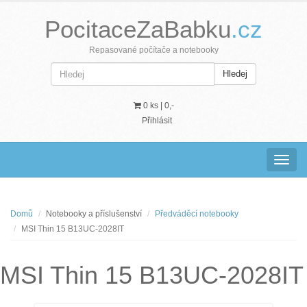
PocitaceZaBabku
.cz
Repasované počítače a notebooky
Hledej
0 ks |
0,-
Přihlásit
Navig
Domů
Notebooky a příslušenství
Předváděcí notebooky
MSI Thin 15 B13UC-2028IT
MSI Thin 15 B13UC-2028IT