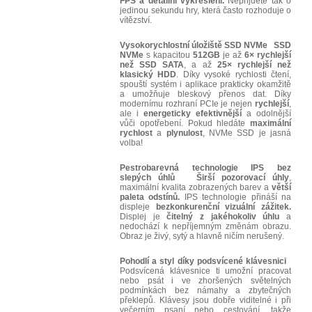
FPS a detailní vykreslení.
Nepřijdete tak o
jedinou sekundu hry, která často rozhoduje o
vítězství.
Vysokorychlostní úložiště SSD NVMe
SSD
NVMe
s kapacitou
512GB
je až
6× rychlejší
než SSD SATA
, a až
25× rychlejší než
klasický HDD
. Díky vysoké rychlosti čtení,
spouští systém i aplikace prakticky okamžitě
a umožňuje bleskový přenos dat. Díky
modernímu rozhraní PCIe je nejen
rychlejší
,
ale i
energeticky efektivnější
a odolnější
vůči opotřebení. Pokud hledáte
maximální
rychlost
a
plynulost
, NVMe SSD je jasná
volba!
Pestrobarevná technologie IPS bez
slepých úhlů
Širší pozorovací úhly
,
maximální kvalita zobrazených barev a
větší
paleta odstínů.
IPS technologie přináší na
displeje
bezkonkurenční vizuální zážitek.
Displej je
čitelný z jakéhokoliv úhlu
a
nedochází k nepříjemným změnám obrazu.
Obraz je živý, sytý a hlavně ničím nerušený.
Pohodlí a styl díky podsvícené klávesnici
Podsvícená klávesnice ti umožní pracovat
nebo psát i ve zhoršených světelných
podmínkách bez námahy a zbytečných
překlepů. Klávesy jsou dobře viditelné i při
večerním psaní nebo cestování, takže