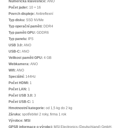
Numerická klávesnice:
ANO
Počet jader:
10 + 16
Povrch displeje:
Antireflexní
Typ disku:
SSD NVMe
Typ operační paměti:
DDR4
Typ paměti GPU:
GDDR6
Typ panelu:
IPS
USB 3.0:
ANO
USB-C:
ANO
Velikost paměti GPU:
4 GB
Webkamera:
ANO
Wifi:
ANO
Speciální:
144Hz
Počet HDMI:
1
Počet LAN:
1
Počet USB 3.0:
3
Počet USB-C:
1
Hmotnostní kategorie:
od 1,5 kg do 2 kg
Záruka:
spotřebitel 2 roky, firma 1 rok
Výrobce:
MSI
GPSR informace o výrobci:
MSI Electronics (Deutschland) GmbH,