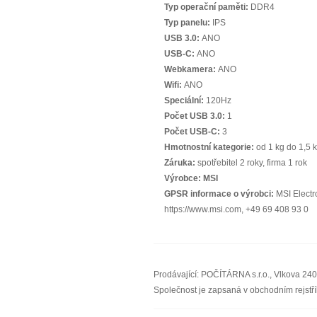
Typ operační paměti:
DDR4
Typ panelu:
IPS
USB 3.0:
ANO
USB-C:
ANO
Webkamera:
ANO
Wifi:
ANO
Speciální:
120Hz
Počet USB 3.0:
1
Počet USB-C:
3
Hmotnostní kategorie:
od 1 kg do 1,5 
Záruka:
spotřebitel 2 roky, firma 1 rok
Výrobce:
MSI
GPSR informace o výrobci:
MSI Electr
https://www.msi.com, +49 69 408 93 0
Prodávající: POČÍTÁRNA s.r.o., Vlkova 24
Společnost je zapsaná v obchodním rejst