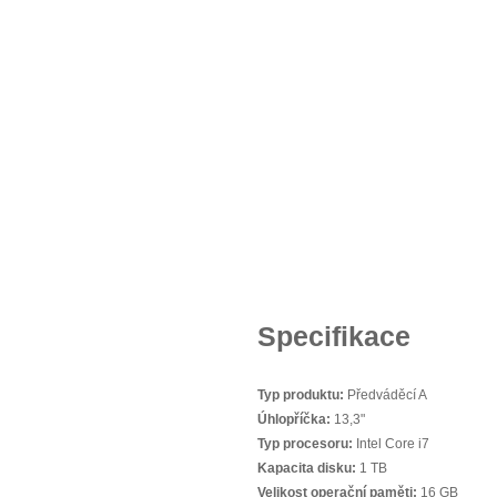
Specifikace
Typ produktu:
Předváděcí A
Úhlopříčka:
13,3"
Typ procesoru:
Intel Core i7
Kapacita disku:
1 TB
Velikost operační paměti:
16 GB