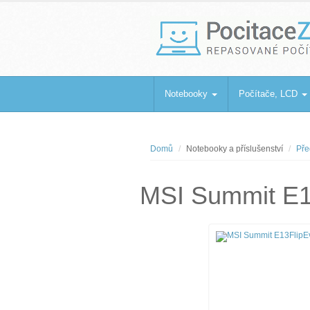
PocitaceZaBa
Repasované počítače a notebooky
Notebooky
Počítače, LCD
Domů
Notebooky a příslušenství
Pře
MSI Summit E