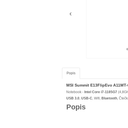
Popis
MSI Summit E13FlipEvo A11MT
Notebook -
Intel Core i7-1185G7
(4,8G
USB 3.0
,
USB-C
, Wifi,
Bluetooth
, Čteč
Popis