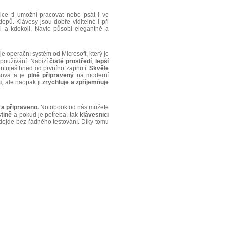
e ti umožní pracovat nebo psát i ve
ů. Klávesy jsou dobře viditelné i při
i a kdekoli. Navíc působí elegantně a
je operační systém od Microsoft, který je
používání. Nabízí
čisté
prostředí
,
lepší
entuješ hned od prvního zapnutí.
Skvěle
mova a je
plně
připravený
na moderní
i
, ale naopak ji
zrychluje
a
zpříjemňuje
 a připraveno.
Notobook od nás můžete
tině
a pokud je potřeba, tak
klávesnici
dejde bez řádného testování. Díky tomu