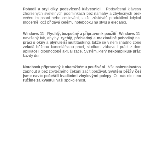
Pohodlí a styl díky podsvícené klávesnici
Podsvícená klávesnic
zhoršených světelných podmínkách bez námahy a zbytečných překlep
večerním psaní nebo cestování, takže zůstáváš produktivní kdykol
moderně, což přidává celému notebooku na stylu a eleganci.
Windows 11 - Rychlý, bezpečný a připraven k použití
Windows 11
navržený tak, aby byl
rychlý
,
přehledný
a
maximálně
pohodlný
na 
práci
s okny
a
plynulejší multitasking
, takže se v něm snadno zori
zvládá
běžnou kancelářskou práci, studium, zábavu i práci z do
aplikace i dlouhodobé aktualizace. Systém, který
nekomplikuje
prác
každý den.
Notebook připravený k okamžitému používání
Vše
nainstalováno
zapnout a bez zbytečného čekání začít používat.
Systém běží v češ
jsme navíc počeštili kvalitními vinylovými polepy
. Od nás nic neo
ručíme za kvalitu
i vaši spokojenost.