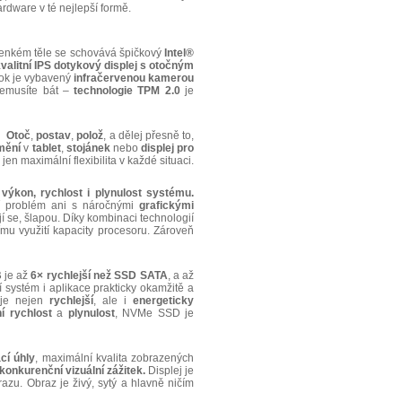
ardware v té nejlepší formě.
enkém těle se schovává špičkový
Intel®
valitní IPS dotykový displej s otočným
book je vybavený
infračervenou kamerou
nemusíte bát –
technologie TPM 2.0
je
Otoč
,
postav
,
polož
, a dělej přesně to,
mění
v
tablet
,
stojánek
nebo
displej
pro
en maximální flexibilita v každé situaci.
a
výkon, rychlost i plynulost systému.
jí problém ani s náročnými
grafickými
 se, šlapou. Díky kombinaci technologií
u využití kapacity procesoru. Zároveň
B
je až
6× rychlejší než SSD SATA
, a až
tí systém i aplikace prakticky okamžitě a
 je nejen
rychlejší
, ale i
energeticky
 rychlost
a
plynulost
, NVMe SSD je
cí úhly
, maximální kvalita zobrazených
konkurenční vizuální zážitek.
Displej je
u. Obraz je živý, sytý a hlavně ničím