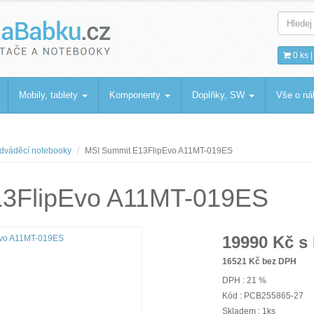
bku
.cz
0 ks 
Mobily, tablety
Komponenty
Doplňky, SW
Vše o n
dváděcí notebooky
MSI Summit E13FlipEvo A11MT-019ES
13FlipEvo A11MT-019ES
19990
Kč s
16521
Kč bez DPH
DPH : 21 %
Kód : PCB255865-27
Skladem : 1ks