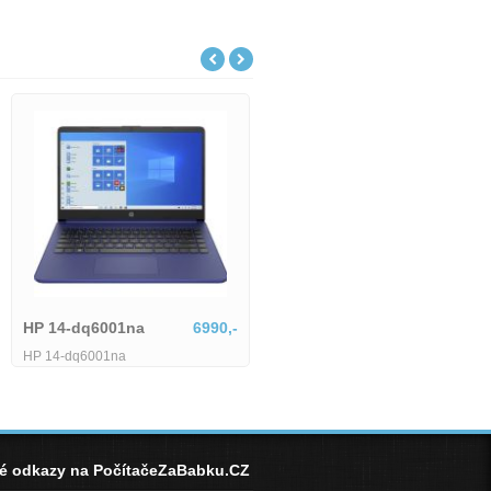
Lenovo IdeaPad Slim
18801,-
Lenovo IdeaPad Slim 5 15ARP10-
-dq6001na
6990,-
1745514
-dq6001na
né odkazy na PočítačeZaBabku.CZ