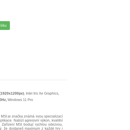
ošíku
(1920x1200px)
, Intel Iris Xe Graphics,
0Hz,
Windows 11 Pro
SI je značka známá svou specializací
plikace. Nabízí agresivní výkon, kvalitní
 Zařízení MSI bodují rychlou odezvou,
stý, že dostaneš maximum z každé hry i