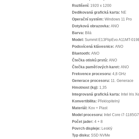
Rozlišení:
1920 x 1200
Dedikovaná grafická karta:
NE
Operační systém:
Windows 11 Pro
Dotyková obrazovka:
ANO
Barva:
Bílá
Model:
Summit E13FlipEvo A11MT-019
Podsvícená klávesnice:
ANO
Bluetooth:
ANO
Čtečka otisků prstů:
ANO
Čtečka paměťových karet:
ANO
Frekvence procesoru:
4,8 GHz
Generace procesoru:
11. Generace
Hmotnost (kg):
1,35
Integrovaná grafická karta:
Intel Iris 
Konvertibilita:
Překlopitelný
Materiál:
Kov + Plast
Model procesoru:
Intel Core i7-1185G7
Počet jader:
4 + 8
Povrch displeje:
Lesklý
Typ disku:
SSD NVMe