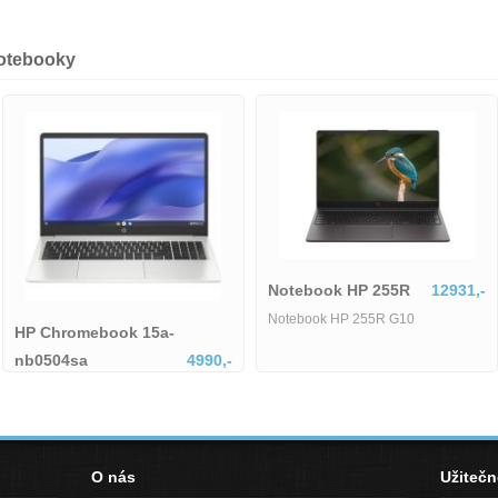
notebooky
Notebook HP 255R
12931,-
Notebook HP 255R G10
romebook 15a-
HP 14
4sa
4990,-
HP 14
mebook 15a-nb0504sa
O nás
Užiteč