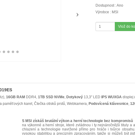
Dostupnost : Ano
Výrobce : MSI
Vlož do k
-019ES
Hz),
16GB RAM
DDR4,
1TB SSD NVMe
,
Dotykový
13,3" LED
IPS
WUXGA
displej
ka paměťových karet, Čtečka otisků prstů, Webkamera,
Podsvícená klávesnice
,
12
S MSI získáš brutální výkon a herní technologie bez kompromisů
M
na výkonné a herní stroje, které zvládnou i ty nejnáročnější tituly a a
chlazení a technologie navržené přímo pro hráče i tvůrce obsahu.
vysokou stabilitou a precizním zpracováním, takže si můžeš být ji