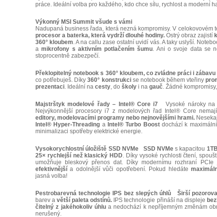
práce. Ideální volba pro každého, kdo chce sílu, rychlost a moderní h
Výkonný MSI Summit všude s vámi
Nadupaná business řada, která nezná kompromisy. V celokovovém t
procesor a baterka, která vydrží dlouhé hodiny.
Ostrý obraz zajistí
k
360° kloubem
. A na callu zase ostatní uvidí vás. A taky uslyší. Note
a
mikrofony s aktivním potlačením šumu
. Ani o svoje data se 
stoprocentně zabezpečí.
Překlopitelný notebook s 360° kloubem, co zvládne práci i zábavu
co potřebuješ. Díky
360°
konstrukci
se notebook během vteřiny
pro
prezentaci
. Ideální na
cesty
, do
školy
i na
gauč
. Žádné kompromisy, j
Majstrštyk modelové řady – Intel® Core i7
Vysoké nároky n
Nejvýkonnější procesory i7 z modelových řad Intel® Core nema
editory, modelovacími programy nebo nejnovějšími hrami.
Nesekají
Intel® Hyper-Threading
a
Intel® Turbo Boost
dochází k maximálním
minimalizaci spotřeby elektrické energie.
Vysokorychlostní úložiště SSD NVMe
SSD NVMe
s kapacitou
1T
25× rychlejší než klasický HDD
. Díky vysoké rychlosti čtení, spouš
umožňuje bleskový přenos dat. Díky modernímu rozhraní PCIe
efektivnější
a odolnější vůči opotřebení. Pokud hledáte
maximální
jasná volba!
Pestrobarevná technologie IPS bez slepých úhlů
Širší pozorova
barev a
větší paleta odstínů.
IPS technologie přináší na displeje
bez
čitelný z jakéhokoliv úhlu
a nedochází k nepříjemným změnám obraz
nerušený.