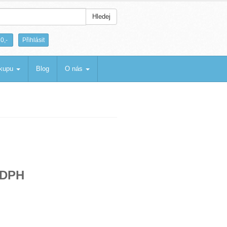
Hledej
|
0,-
Přihlásit
ákupu
Blog
O nás
 DPH