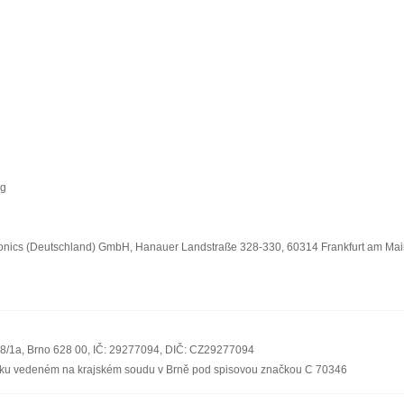
kg
onics (Deutschland) GmbH, Hanauer Landstraße 328-330, 60314 Frankfurt am Ma
08/1a, Brno 628 00, IČ: 29277094, DIČ: CZ29277094
říku vedeném na krajském soudu v Brně pod spisovou značkou C 70346