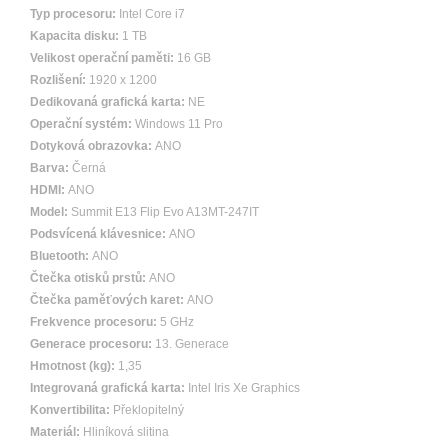
Typ procesoru:
Intel Core i7
Kapacita disku:
1 TB
Velikost operační paměti:
16 GB
Rozlišení:
1920 x 1200
Dedikovaná grafická karta:
NE
Operační systém:
Windows 11 Pro
Dotyková obrazovka:
ANO
Barva:
Černá
HDMI:
ANO
Model:
Summit E13 Flip Evo A13MT-247IT
Podsvícená klávesnice:
ANO
Bluetooth:
ANO
Čtečka otisků prstů:
ANO
Čtečka paměťových karet:
ANO
Frekvence procesoru:
5 GHz
Generace procesoru:
13. Generace
Hmotnost (kg):
1,35
Integrovaná grafická karta:
Intel Iris Xe Graphics
Konvertibilita:
Překlopitelný
Materiál:
Hliníková slitina