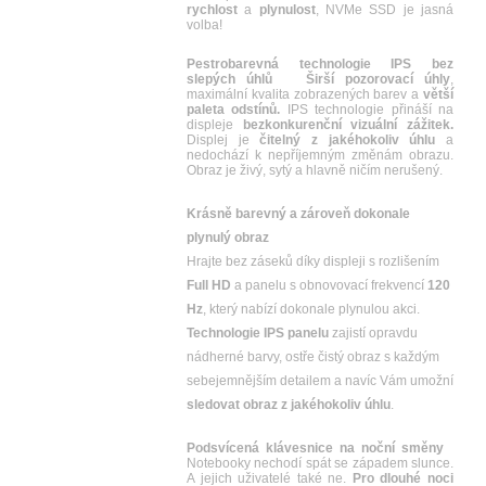
rychlost
a
plynulost
, NVMe SSD je jasná
volba!
Pestrobarevná technologie IPS bez
slepých úhlů
Širší pozorovací úhly
,
maximální kvalita zobrazených barev a
větší
paleta odstínů.
IPS technologie přináší na
displeje
bezkonkurenční vizuální zážitek.
Displej je
čitelný z jakéhokoliv úhlu
a
nedochází k nepříjemným změnám obrazu.
Obraz je živý, sytý a hlavně ničím nerušený.
Krásně barevný a zároveň dokonale
plynulý obraz
Hrajte bez záseků díky displeji s rozlišením
Full HD
a panelu s obnovovací frekvencí
120
Hz
, který nabízí dokonale plynulou akci.
Technologie IPS panelu
zajistí opravdu
nádherné barvy, ostře čistý obraz s každým
sebejemnějším detailem a navíc Vám umožní
sledovat obraz z jakéhokoliv úhlu
.
Podsvícená klávesnice na noční směny
Notebooky nechodí spát se západem slunce.
A jejich uživatelé také ne.
Pro dlouhé noci