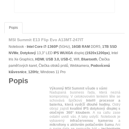
Popis
MSI Summit E13 Flip Evo A13MT-247IT
Notebook -
Intel Core i7-1360P
(5GHz),
16GB RAM
DDR5,
1TB SSD
NVMe
,
Dotykový
13,3" LED
IPS
WUXGA
displej
(1920x1200px)
, Intel
Iris Xe Graphics,
HDMI
,
USB 3.0, USB-C
, Wifi,
Bluetooth
, Čtečka
paměťových karet, Čtečka otisků prstů, Webkamera,
Podsvícená
klávesnice
,
120Hz
, Windows 11 Pro
Popis
Výkonný MSI Summit všude s vámi
Nadupaná business řada, která nezná
kompromisy. V celokovovém tenkém těle se
schovává špičkový
Intel® procesor a
baterka, která vydrží dlouhé hodiny.
Ostrý
obraz zajistí
kvalitní IPS dotykový displej s
otočným 360° kloubem
. A na callu zase
ostatní uvidí vás. A taky uslyší. Notebook je
vybavený
infračervenou kamerou
a
mikrofony s aktivním potlačením šumu
. Ani
o svoje data se nemusíte bát –
technologie