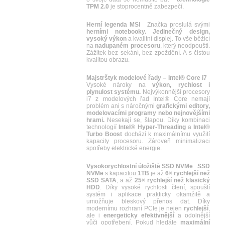
TPM 2.0
je stoprocentně zabezpečí.
Herní legenda MSI
Značka proslulá svými
herními notebooky. Jedinečný design,
vysoký výkon
a kvalitní displej. To vše běžící
na
nadupaném procesoru
, který neodpouští.
Zážitek bez sekání, bez zpoždění. A s čistou
kvalitou obrazu.
Majstrštyk modelové řady – Intel® Core i7
Vysoké nároky na
výkon, rychlost i
plynulost systému.
Nejvýkonnější procesory
i7 z modelových řad Intel® Core nemají
problém ani s náročnými
grafickými editory,
modelovacími programy nebo nejnovějšími
hrami.
Nesekají se, šlapou. Díky kombinaci
technologií
Intel® Hyper-Threading
a
Intel®
Turbo Boost
dochází k maximálnímu využití
kapacity procesoru. Zároveň minimalizaci
spotřeby elektrické energie.
Vysokorychlostní úložiště SSD NVMe
SSD
NVMe
s kapacitou
1TB
je až
6× rychlejší než
SSD SATA
, a až
25× rychlejší než klasický
HDD
. Díky vysoké rychlosti čtení, spouští
systém i aplikace prakticky okamžitě a
umožňuje bleskový přenos dat. Díky
modernímu rozhraní PCIe je nejen
rychlejší
,
ale i
energeticky efektivnější
a odolnější
vůči opotřebení. Pokud hledáte
maximální