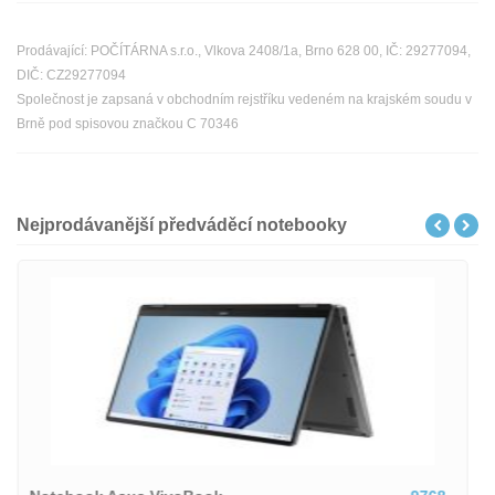
Prodávající: POČÍTÁRNA s.r.o., Vlkova 2408/1a, Brno 628 00, IČ: 29277094,
DIČ: CZ29277094
Společnost je zapsaná v obchodním rejstříku vedeném na krajském soudu v
Brně pod spisovou značkou C 70346
Nejprodávanější předváděcí notebooky