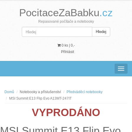
PocitaceZaBabku
.cz
Repasované počítače a notebooky
Hledej
0 ks |
0,-
Přihlásit
Navig
Domů
Notebooky a příslušenství
Předváděcí notebooky
MSI Summit E13 Flip Evo A13MT-247IT
VYPRODÁNO
MSI Summit E13 Flip Evo