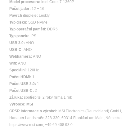
Model procesoru:
Intel Core i7-1360P
Počet jader:
12 + 16
Povrch displeje:
Lesklý
Typ disku:
SSD NVMe
Typ operační paměti:
DDR5
Typ panelu:
IPS
USB 3.0:
ANO
USB-C:
ANO
Webkamera:
ANO
Wifi:
ANO
Speciální:
120Hz
Počet HDMI:
1
Počet USB 3.0:
1
Počet USB-C:
2
Záruka:
spotřebitel 2 roky, firma 1 rok
Výrobce:
MSI
GPSR informace o výrobci:
MSI Electronics (Deutschland) GmbH,
Hanauer Landstraße 328-330, 60314 Frankfurt am Main, Německo
https://www.msi.com, +49 69 408 93 0