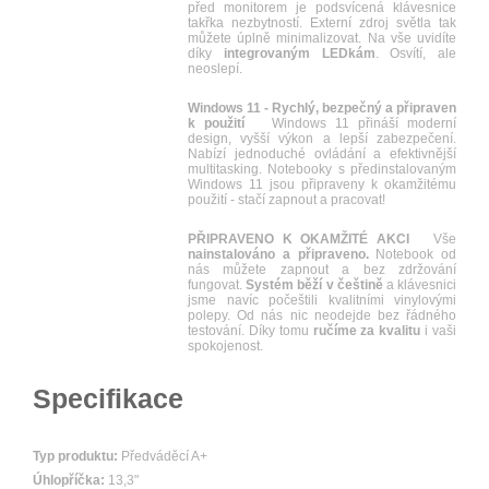
před monitorem je podsvícená klávesnice
takřka nezbytností. Externí zdroj světla tak
můžete úplně minimalizovat. Na vše uvidíte
díky
integrovaným LEDkám
. Osvítí, ale
neoslepí.
Windows 11 - Rychlý, bezpečný a připraven
k použití
Windows 11 přináší moderní
design, vyšší výkon a lepší zabezpečení.
Nabízí jednoduché ovládání a efektivnější
multitasking. Notebooky s předinstalovaným
Windows 11 jsou připraveny k okamžitému
použití - stačí zapnout a pracovat!
PŘIPRAVENO K OKAMŽITÉ AKCI
Vše
nainstalováno a připraveno.
Notebook od
nás můžete zapnout a bez zdržování
fungovat.
Systém běží v češtině
a klávesnici
jsme navíc počeštili kvalitními vinylovými
polepy. Od nás nic neodejde bez řádného
testování. Díky tomu
ručíme za kvalitu
i vaši
spokojenost.
Specifikace
Typ produktu:
Předváděcí A+
Úhlopříčka:
13,3"