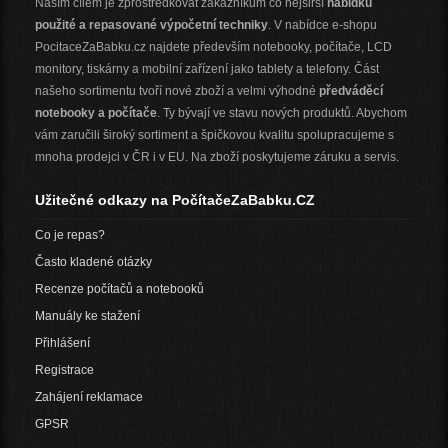
Naším cílem je zprostředkovat zákazníkům co nejširší
nabídku
použité a repasované výpočetní techniky
. V nabídce e-shopu
PocitaceZaBabku.cz najdete především notebooky, počítače, LCD
monitory, tiskárny a mobilní zařízení jako tablety a telefony. Část
našeho sortimentu tvoří nové zboží a velmi výhodné
předváděcí
notebooky a počítače
. Ty bývají ve stavu nových produktů. Abychom
vám zaručili široký sortiment a špičkovou kvalitu spolupracujeme s
mnoha prodejci v ČR i v EU. Na zboží poskytujeme záruku a servis.
Užitečné odkazy na PočítačeZaBabku.CZ
Co je repas?
Často kladené otázky
Recenze počítačů a notebooků
Manuály ke stažení
Přihlášení
Registrace
Zahájení reklamace
GPSR