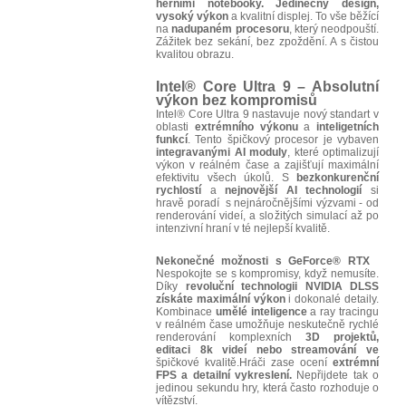
herními notebooky. Jedinečný design,
vysoký výkon
a kvalitní displej. To vše běžící
na
nadupaném procesoru
, který neodpouští.
Zážitek bez sekání, bez zpoždění. A s čistou
kvalitou obrazu.
Intel
®
Core Ultra 9 – Absolutní
výkon bez kompromisů
Intel® Core Ultra 9 nastavuje nový standart v
oblasti
extrémního výkonu
a
inteligetních
funkcí
. Tento špičkový procesor je vybaven
integravanými AI moduly
, které optimalizují
výkon v reálném čase a zajišťují maximální
efektivitu všech úkolů. S
bezkonkurenční
rychlostí
a
nejnovější AI technologií
si
hravě poradí s nejnáročnějšími výzvami - od
renderování videí, a složitých simulací až po
intenzivní hraní v té nejlepší kvalitě.
Nekonečné možnosti s GeForce® RTX
Nespokojte se s kompromisy, když nemusíte.
Díky
revoluční technologii NVIDIA DLSS
získáte maximální výkon
i dokonalé detaily.
Kombinace
umělé inteligence
a ray tracingu
v reálném čase umožňuje neskutečně rychlé
renderování komplexních
3D projektů,
editaci 8k videí nebo streamování ve
špičkové kvalitě.Hráči zase ocení
extrémní
FPS a detailní vykreslení.
Nepřijdete tak o
jedinou sekundu hry, která často rozhoduje o
vítězství.