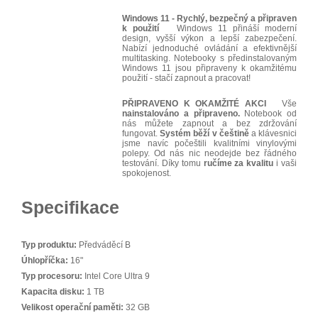
Windows 11 - Rychlý, bezpečný a připraven
k použití
Windows 11 přináší moderní
design, vyšší výkon a lepší zabezpečení.
Nabízí jednoduché ovládání a efektivnější
multitasking. Notebooky s předinstalovaným
Windows 11 jsou připraveny k okamžitému
použití - stačí zapnout a pracovat!
PŘIPRAVENO K OKAMŽITÉ AKCI
Vše
nainstalováno a připraveno.
Notebook od
nás můžete zapnout a bez zdržování
fungovat.
Systém běží v češtině
a klávesnici
jsme navíc počeštili kvalitními vinylovými
polepy. Od nás nic neodejde bez řádného
testování. Díky tomu
ručíme za kvalitu
i vaši
spokojenost.
Specifikace
Typ produktu:
Předváděcí B
Úhlopříčka:
16"
Typ procesoru:
Intel Core Ultra 9
Kapacita disku:
1 TB
Velikost operační paměti:
32 GB