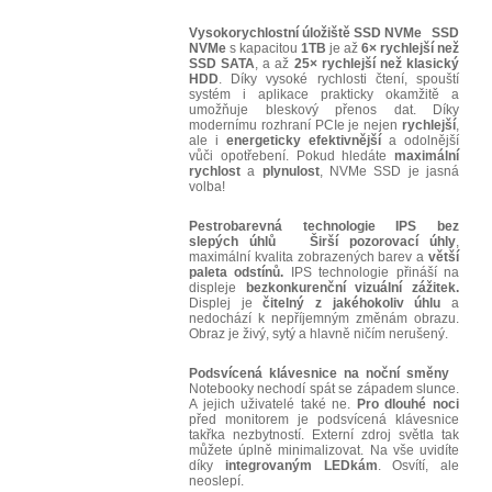
Vysokorychlostní úložiště SSD NVMe
SSD
NVMe
s kapacitou
1TB
je až
6× rychlejší než
SSD SATA
, a až
25× rychlejší než klasický
HDD
. Díky vysoké rychlosti čtení, spouští
systém i aplikace prakticky okamžitě a
umožňuje bleskový přenos dat. Díky
modernímu rozhraní PCIe je nejen
rychlejší
,
ale i
energeticky efektivnější
a odolnější
vůči opotřebení. Pokud hledáte
maximální
rychlost
a
plynulost
, NVMe SSD je jasná
volba!
Pestrobarevná technologie IPS bez
slepých úhlů
Širší pozorovací úhly
,
maximální kvalita zobrazených barev a
větší
paleta odstínů.
IPS technologie přináší na
displeje
bezkonkurenční vizuální zážitek.
Displej je
čitelný z jakéhokoliv úhlu
a
nedochází k nepříjemným změnám obrazu.
Obraz je živý, sytý a hlavně ničím nerušený.
Podsvícená klávesnice na noční směny
Notebooky nechodí spát se západem slunce.
A jejich uživatelé také ne.
Pro dlouhé noci
před monitorem je podsvícená klávesnice
takřka nezbytností. Externí zdroj světla tak
můžete úplně minimalizovat. Na vše uvidíte
díky
integrovaným LEDkám
. Osvítí, ale
neoslepí.