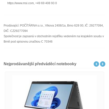
https://www.msi.com, +49 69 408 93 0
Prodávající: POČÍTÁRNA s.r.o., Vlkova 2408/1a, Brno 628 00, IČ: 29277094,
DIČ: CZ29277094
Společnost je zapsaná v obchodním rejstříku vedeném na krajském soudu v
Brně pod spisovou značkou C 70346
Nejprodávanější předváděcí notebooky