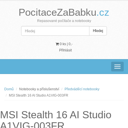
PocitaceZaBabku
.cz
Repasované počítače a notebooky
Hledej
0 ks |
0,-
Přihlásit
Navig
Domů
Notebooky a příslušenství
Předváděcí notebooky
MSI Stealth 16 AI Studio A1VIG-003FR
MSI Stealth 16 AI Studio
A1VIG-003FR