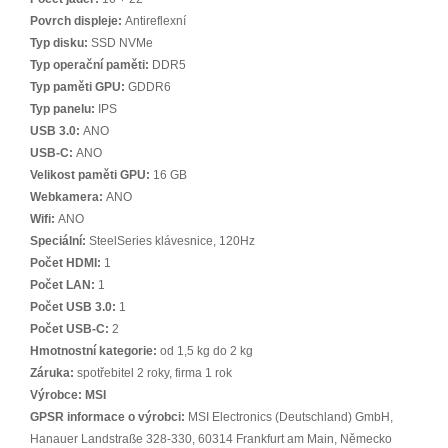
Povrch displeje:
Antireflexní
Typ disku:
SSD NVMe
Typ operační paměti:
DDR5
Typ paměti GPU:
GDDR6
Typ panelu:
IPS
USB 3.0:
ANO
USB-C:
ANO
Velikost paměti GPU:
16 GB
Webkamera:
ANO
Wifi:
ANO
Speciální:
SteelSeries klávesnice, 120Hz
Počet HDMI:
1
Počet LAN:
1
Počet USB 3.0:
1
Počet USB-C:
2
Hmotnostní kategorie:
od 1,5 kg do 2 kg
Záruka:
spotřebitel 2 roky, firma 1 rok
Výrobce:
MSI
GPSR informace o výrobci:
MSI Electronics (Deutschland) GmbH,
Hanauer Landstraße 328-330, 60314 Frankfurt am Main, Německo