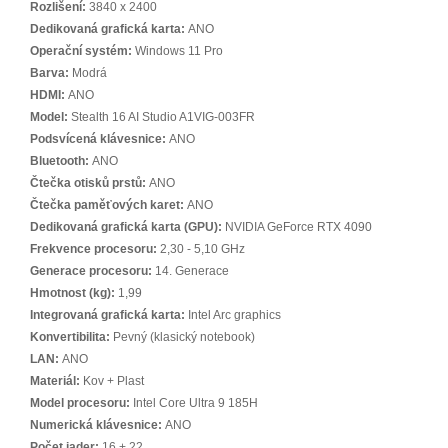
Rozlišení:
3840 x 2400
Dedikovaná grafická karta:
ANO
Operační systém:
Windows 11 Pro
Barva:
Modrá
HDMI:
ANO
Model:
Stealth 16 AI Studio A1VIG-003FR
Podsvícená klávesnice:
ANO
Bluetooth:
ANO
Čtečka otisků prstů:
ANO
Čtečka paměťových karet:
ANO
Dedikovaná grafická karta (GPU):
NVIDIA GeForce RTX 4090
Frekvence procesoru:
2,30 - 5,10 GHz
Generace procesoru:
14. Generace
Hmotnost (kg):
1,99
Integrovaná grafická karta:
Intel Arc graphics
Konvertibilita:
Pevný (klasický notebook)
LAN:
ANO
Materiál:
Kov + Plast
Model procesoru:
Intel Core Ultra 9 185H
Numerická klávesnice:
ANO
Počet jader:
16 + 22