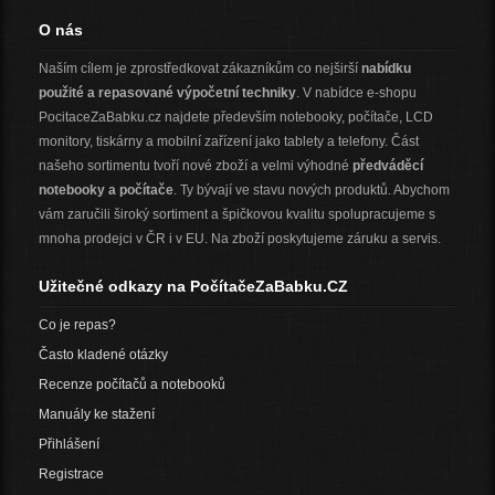
O nás
Naším cílem je zprostředkovat zákazníkům co nejširší
nabídku
použité a repasované výpočetní techniky
. V nabídce e-shopu
PocitaceZaBabku.cz najdete především notebooky, počítače, LCD
monitory, tiskárny a mobilní zařízení jako tablety a telefony. Část
našeho sortimentu tvoří nové zboží a velmi výhodné
předváděcí
notebooky a počítače
. Ty bývají ve stavu nových produktů. Abychom
vám zaručili široký sortiment a špičkovou kvalitu spolupracujeme s
mnoha prodejci v ČR i v EU. Na zboží poskytujeme záruku a servis.
Užitečné odkazy na PočítačeZaBabku.CZ
Co je repas?
Často kladené otázky
Recenze počítačů a notebooků
Manuály ke stažení
Přihlášení
Registrace