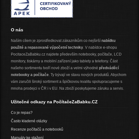
O nás
Naším cílem je zprostředkovat zákazníkům co nejširší
nabídku
použité a repasované výpočetní techniky
. V nabídce e-shopu
PocitaceZaBabku.cz najdete především notebooky, počítače, LCD
monitory, tiskárny a mobilní zařízení jako tablety a telefony. Část
našeho sortimentu tvoří nové zboží a velmi výhodné
předváděcí
notebooky a počítače
. Ty bývají ve stavu nových produktů. Abychom
vám zaručili široký sortiment a špičkovou kvalitu spolupracujeme s
mnoha prodejci v ČR i v EU. Na zboží poskytujeme záruku a servis.
Užitečné odkazy na PočítačeZaBabku.CZ
Co je repas?
Často kladené otázky
Recenze počítačů a notebooků
Manuály ke stažení