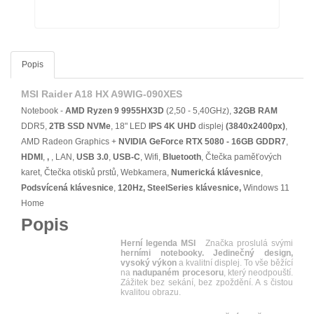
Popis
MSI Raider A18 HX A9WIG-090XES
Notebook -
AMD Ryzen 9 9955HX3D
(2,50 - 5,40GHz),
32GB RAM
DDR5,
2TB SSD NVMe
, 18" LED
IPS
4K UHD
displej
(3840x2400px)
,
AMD Radeon Graphics +
NVIDIA GeForce RTX 5080 - 16GB GDDR7
,
HDMI
,
,
, LAN,
USB 3.0
,
USB-C
, Wifi,
Bluetooth
, Čtečka paměťových
karet, Čtečka otisků prstů, Webkamera,
Numerická klávesnice
,
Podsvícená klávesnice
,
120Hz, SteelSeries klávesnice,
Windows 11
Home
Popis
Herní legenda MSI
Značka proslulá svými
herními notebooky. Jedinečný design,
vysoký výkon
a kvalitní displej. To vše běžící
na
nadupaném procesoru
, který neodpouští.
Zážitek bez sekání, bez zpoždění. A s čistou
kvalitou obrazu.