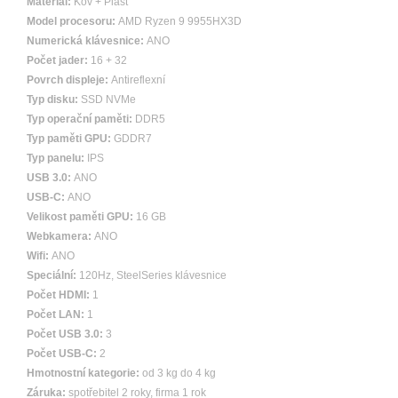
Materiál:
Kov + Plast
Model procesoru:
AMD Ryzen 9 9955HX3D
Numerická klávesnice:
ANO
Počet jader:
16 + 32
Povrch displeje:
Antireflexní
Typ disku:
SSD NVMe
Typ operační paměti:
DDR5
Typ paměti GPU:
GDDR7
Typ panelu:
IPS
USB 3.0:
ANO
USB-C:
ANO
Velikost paměti GPU:
16 GB
Webkamera:
ANO
Wifi:
ANO
Speciální:
120Hz, SteelSeries klávesnice
Počet HDMI:
1
Počet LAN:
1
Počet USB 3.0:
3
Počet USB-C:
2
Hmotnostní kategorie:
od 3 kg do 4 kg
Záruka:
spotřebitel 2 roky, firma 1 rok