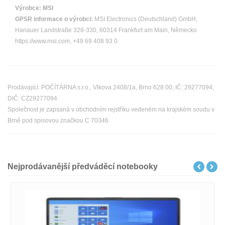
Výrobce:
MSI
GPSR informace o výrobci:
MSI Electronics (Deutschland) GmbH,
Hanauer Landstraße 328-330, 60314 Frankfurt am Main, Německo
https://www.msi.com, +49 69 408 93 0
Prodávající: POČÍTÁRNA s.r.o., Vlkova 2408/1a, Brno 628 00, IČ: 29277094,
DIČ: CZ29277094
Společnost je zapsaná v obchodním rejstříku vedeném na krajském soudu v
Brně pod spisovou značkou C 70346
Nejprodávanější předváděcí notebooky