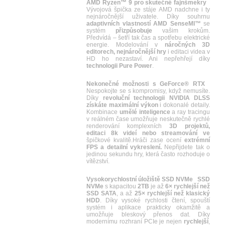
AMD Ryzen™ 9 pro skutečné fajnšmekry
Vývojová špička ze stáje AMD nadchne i ty
nejnáročnější uživatele. Díky souhrnu
adaptivních vlastností AMD SenseMI™
se
systém
přizpůsobuje
vašim krokům.
Předvídá – šetří tak čas a spotřebu elektrické
energie. Modelování v
náročných 3D
editorech, nejnáročnější hry
i editaci videa v
HD ho nezastaví. Ani nepřehřejí díky
technologii Pure Power
.
Nekonečné možnosti s GeForce® RTX
Nespokojte se s kompromisy, když nemusíte.
Díky
revoluční technologii NVIDIA DLSS
získáte maximální výkon
i dokonalé detaily.
Kombinace
umělé inteligence
a ray tracingu
v reálném čase umožňuje neskutečně rychlé
renderování komplexních
3D projektů,
editaci 8k videí nebo streamování ve
špičkové kvalitě.Hráči zase ocení
extrémní
FPS a detailní vykreslení.
Nepřijdete tak o
jedinou sekundu hry, která často rozhoduje o
vítězství.
Vysokorychlostní úložiště SSD NVMe
SSD
NVMe
s kapacitou
2TB
je až
6× rychlejší než
SSD SATA
, a až
25× rychlejší než klasický
HDD
. Díky vysoké rychlosti čtení, spouští
systém i aplikace prakticky okamžitě a
umožňuje bleskový přenos dat. Díky
modernímu rozhraní PCIe je nejen
rychlejší
,