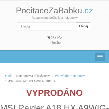
PocitaceZaBabku
.cz
Repasované počítače a notebooky
Hledej
0 ks |
0,-
Přihlásit
Navig
Domů
Notebooky a příslušenství
Předváděcí notebooky
MSI Raider A18 HX A9WIG-090XES
VYPRODÁNO
MSI Raider A18 HX A9WIG-