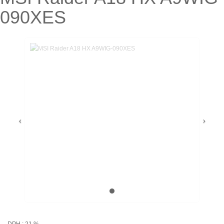
090XES