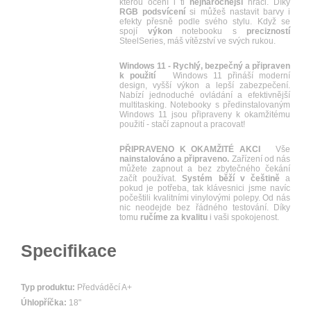
kterou ocení i ti
nejnáročnější
hráči. Díky
RGB
podsvícení
si můžeš nastavit barvy i
efekty přesně podle svého stylu. Když se
spojí
výkon
notebooku s
precizností
SteelSeries, máš vítězství ve svých rukou.
Windows 11 - Rychlý, bezpečný a připraven
k použití
Windows 11 přináší moderní
design, vyšší výkon a lepší zabezpečení.
Nabízí jednoduché ovládání a efektivnější
multitasking. Notebooky s předinstalovaným
Windows 11 jsou připraveny k okamžitému
použití - stačí zapnout a pracovat!
PŘIPRAVENO K OKAMŽITÉ AKCI
Vše
nainstalováno a připraveno.
Zařízení od nás
můžete zapnout a bez zbytečného čekání
začít používat.
Systém běží v češtině
a
pokud je potřeba, tak klávesnici jsme navíc
počeštili kvalitními vinylovými polepy. Od nás
nic neodejde bez řádného testování. Díky
tomu
ručíme za kvalitu
i vaši spokojenost.
Specifikace
Typ produktu:
Předváděcí A+
Úhlopříčka:
18"