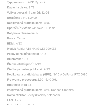
Typ procesoru:
AMD Ryzen 9
Kapacita disku:
2 TB
Velikost operační paměti:
32 GB
Rozlišení:
3840 x 2400
Dedikovaná grafická karta:
ANO
Operační systém:
Windows 11 Home
Dotyková obrazovka:
NE
Barva:
Černá
HDMI:
ANO
Model:
Raider A18 HX A9WIG-090XES
Podsvícená klávesnice:
ANO
Bluetooth:
ANO
Čtečka otisků prstů:
ANO
Čtečka paměťových karet:
ANO
Dedikovaná grafická karta (GPU):
NVIDIA GeForce RTX 5080
Frekvence procesoru:
2,50 - 5,40 GHz
Hmotnost (kg):
3,6
Integrovaná grafická karta:
AMD Radeon Graphics
Konvertibilita:
Pevný (klasický notebook)
LAN:
ANO