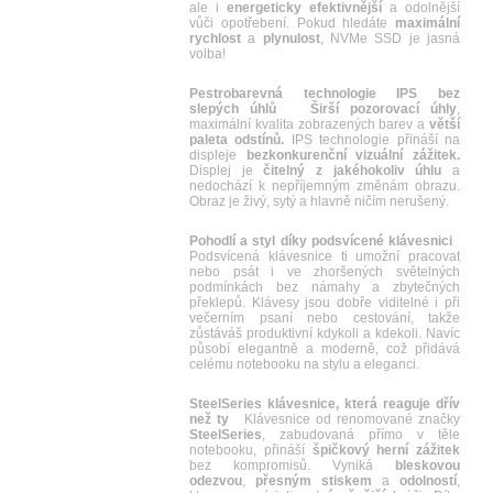
ale i
energeticky efektivnější
a odolnější
vůči opotřebení. Pokud hledáte
maximální
rychlost
a
plynulost
, NVMe SSD je jasná
volba!
Pestrobarevná technologie IPS bez
slepých úhlů
Širší pozorovací úhly
,
maximální kvalita zobrazených barev a
větší
paleta odstínů.
IPS technologie přináší na
displeje
bezkonkurenční vizuální zážitek.
Displej je
čitelný z jakéhokoliv úhlu
a
nedochází k nepříjemným změnám obrazu.
Obraz je živý, sytý a hlavně ničím nerušený.
Pohodlí a styl díky podsvícené klávesnici
Podsvícená klávesnice ti umožní pracovat
nebo psát i ve zhoršených světelných
podmínkách bez námahy a zbytečných
překlepů. Klávesy jsou dobře viditelné i při
večerním psaní nebo cestování, takže
zůstáváš produktivní kdykoli a kdekoli. Navíc
působí elegantně a moderně, což přidává
celému notebooku na stylu a eleganci.
SteelSeries klávesnice, která reaguje dřív
než ty
Klávesnice od renomované značky
SteelSeries
, zabudovaná přímo v těle
notebooku, přináší
špičkový
herní
zážitek
bez kompromisů. Vyniká
bleskovou
odezvou
,
přesným
stiskem
a
odolností
,