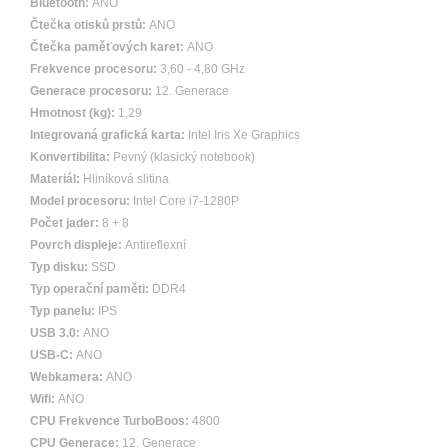
Bluetooth:
ANO
Čtečka otisků prstů:
ANO
Čtečka paměťových karet:
ANO
Frekvence procesoru:
3,60 - 4,80 GHz
Generace procesoru:
12. Generace
Hmotnost (kg):
1,29
Integrovaná grafická karta:
Intel Iris Xe Graphics
Konvertibilita:
Pevný (klasický notebook)
Materiál:
Hliníková slitina
Model procesoru:
Intel Core i7-1280P
Počet jader:
8 + 8
Povrch displeje:
Antireflexní
Typ disku:
SSD
Typ operační paměti:
DDR4
Typ panelu:
IPS
USB 3.0:
ANO
USB-C:
ANO
Webkamera:
ANO
Wifi:
ANO
CPU Frekvence TurboBoos:
4800
CPU Generace:
12. Generace