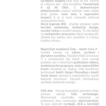
rychlému nabíjení
zase brzy ve hře. Rychlý
je i přenos dat – díky konektoru
Thunderbolt
4 až 40 GB/s
. S
biometrickým
přihlašováním
pomocí obličeje nebo otisku
prstu budou
vaše data v naprostém
bezpečí
. A vy si navíc nemusíte zdržovat
vypisováním hesla.
Herní legenda MSI
Značka proslulá svými
herními notebooky. Jedinečný design,
vysoký výkon
a kvalitní displej. To vše běžící
na
nadupaném procesoru
, který neodpouští.
Zážitek bez sekání, bez zpoždění. A s čistou
kvalitou obrazu.
Majstrštyk modelové řady – Intel® Core i7
Vysoké nároky na
výkon, rychlost i
plynulost systému.
Nejvýkonnější procesory
i7 z modelových řad Intel® Core nemají
problém ani s náročnými
grafickými editory,
modelovacími programy nebo nejnovějšími
hrami.
Nesekají se, šlapou. Díky kombinaci
technologií
Intel® Hyper-Threading
a
Intel®
Turbo Boost
dochází k maximálnímu využití
kapacity procesoru. Zároveň minimalizaci
spotřeby elektrické energie.
SSD disk
Princip klasického pevného disku
pomalu válcuje
SSD technologie.
Mechanické součástky náchylné na
poškození jsou nahrazeny
elektronickými.
Ty jsou zároveň
rychlejší, tišší a šetrnější