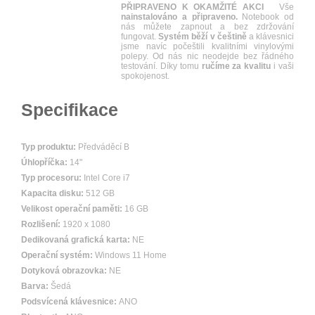
PŘIPRAVENO K OKAMŽITÉ AKCI
Vše
nainstalováno a připraveno.
Notebook od
nás můžete zapnout a bez zdržování
fungovat.
Systém běží v češtině
a klávesnici
jsme navíc počeštili kvalitními vinylovými
polepy. Od nás nic neodejde bez řádného
testování. Díky tomu
ručíme za kvalitu
i vaši
spokojenost.
Specifikace
Typ produktu:
Předváděcí B
Úhlopříčka:
14"
Typ procesoru:
Intel Core i7
Kapacita disku:
512 GB
Velikost operační paměti:
16 GB
Rozlišení:
1920 x 1080
Dedikovaná grafická karta:
NE
Operační systém:
Windows 11 Home
Dotyková obrazovka:
NE
Barva:
Šedá
Podsvícená klávesnice:
ANO