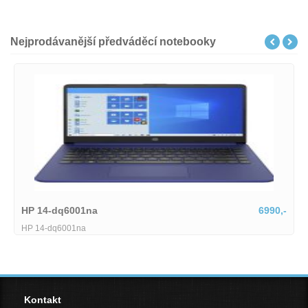
Nejprodávanější předváděcí notebooky
6990,-
Lenovo IdeaPad Slim
Lenovo IdeaPad Slim 5 15ARP10-1745514
Kontakt