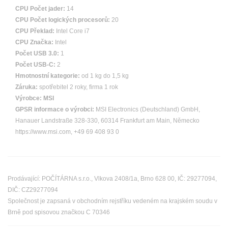
CPU Počet jader:
14
CPU Počet logických procesorů:
20
CPU Překlad:
Intel Core i7
CPU Značka:
Intel
Počet USB 3.0:
1
Počet USB-C:
2
Hmotnostní kategorie:
od 1 kg do 1,5 kg
Záruka:
spotřebitel 2 roky, firma 1 rok
Výrobce:
MSI
GPSR informace o výrobci:
MSI Electronics (Deutschland) GmbH,
Hanauer Landstraße 328-330, 60314 Frankfurt am Main, Německo
https://www.msi.com, +49 69 408 93 0
Prodávající: POČÍTÁRNA s.r.o., Vlkova 2408/1a, Brno 628 00, IČ: 29277094,
DIČ: CZ29277094
Společnost je zapsaná v obchodním rejstříku vedeném na krajském soudu v
Brně pod spisovou značkou C 70346