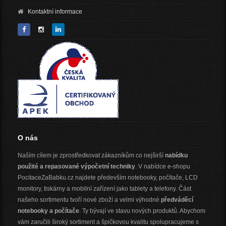
Kontaktní informace
O nás
Naším cílem je zprostředkovat zákazníkům co nejširší
nabídku
použité a repasované výpočetní techniky
. V nabídce e-shopu
PocitaceZaBabku.cz najdete především notebooky, počítače, LCD
monitory, tiskárny a mobilní zařízení jako tablety a telefony. Část
našeho sortimentu tvoří nové zboží a velmi výhodné
předváděcí
notebooky a počítače
. Ty bývají ve stavu nových produktů. Abychom
vám zaručili široký sortiment a špičkovou kvalitu spolupracujeme s