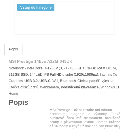
Vstup do kategorie
Popis
MSI Prestige 14Evo A12M-043UK
Notebook -
Intel Core i7-1280P
(3,60 - 4,80 GHz),
16GB RAM
DDR4,
512GB SSD
, 14" LED
IPS
Full HD
displej
(1920x1080px)
, Intel Iris Xe
Graphics,
USB 3.0, USB-C
, Wifi,
Bluetooth
, Čtečka paměťových karet,
Čtečka otisků prstů, Webkamera,
Podsvícená klávesnice
, Windows 11
Home
Popis
MSI Prestige – už neztratíte ani minutu
Kompaktní, elegantní a výkonný. Tenké
hliníkové šasi má diamantem broušené
hrany
a pískovanou texturu. Baterie
utáhne
až 16 hodin
a když už doklepe, tak bude díky