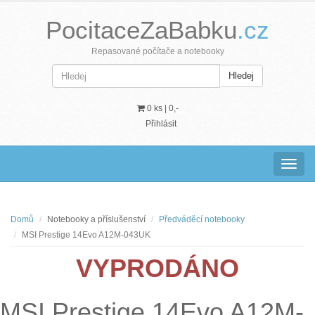
PocitaceZaBabku
.cz
Repasované počítače a notebooky
Hledej
0 ks |
0,-
Přihlásit
Navig
Domů
Notebooky a příslušenství
Předváděcí notebooky
MSI Prestige 14Evo A12M-043UK
VYPRODÁNO
MSI Prestige 14Evo A12M-