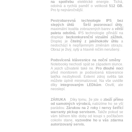
na spotřebu
elektrické energie. Tichá,
odolná a rychlá paměť o velikosti
512 GB.
Pro ty nejnáročnější.
Pestrobarevná technologie IPS bez
slepých úhlů
Širší pozorovací úhly
,
maximální kvalita zobrazených barev a
větší
paleta odstínů.
IPS technologie přináší na
displeje
bezkonkurenční vizuální zážitek.
Displej je
čitelný z jakéhokoliv úhlu
a
nedochází k nepříjemným změnám obrazu.
Obraz je živý, sytý a hlavně ničím nerušený.
Podsvícená klávesnice na noční směny
Notebooky nechodí spát se západem slunce.
A jejich uživatelé také ne.
Pro dlouhé noci
před monitorem je podsvícená klávesnice
takřka nezbytností. Externí zdroj světla tak
můžete úplně minimalizovat. Na vše uvidíte
díky
integrovaným LEDkám
. Osvítí, ale
neoslepí.
ZÁRUKA
Díky tomu, že jde o
zboží přímo
od samotných výrobců,
nabízíme ho se vší
parádou.
Zárukou na 2 roky i nervy šetřící
warranty pickup servisem.
Takže pokud se
vám během této doby od koupi s počítačem
cokoliv stane,
vyzvedne ho u vás zdarma
autorizovaný servis.