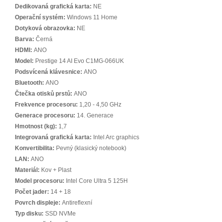
Dedikovaná grafická karta:
NE
Operační systém:
Windows 11 Home
Dotyková obrazovka:
NE
Barva:
Černá
HDMI:
ANO
Model:
Prestige 14 AI Evo C1MG-066UK
Podsvícená klávesnice:
ANO
Bluetooth:
ANO
Čtečka otisků prstů:
ANO
Frekvence procesoru:
1,20 - 4,50 GHz
Generace procesoru:
14. Generace
Hmotnost (kg):
1,7
Integrovaná grafická karta:
Intel Arc graphics
Konvertibilita:
Pevný (klasický notebook)
LAN:
ANO
Materiál:
Kov + Plast
Model procesoru:
Intel Core Ultra 5 125H
Počet jader:
14 + 18
Povrch displeje:
Antireflexní
Typ disku:
SSD NVMe