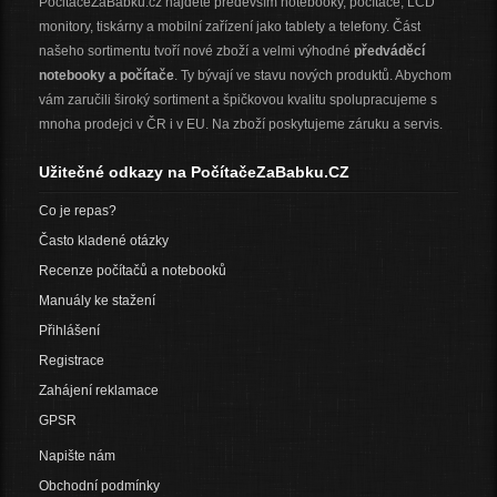
PocitaceZaBabku.cz najdete především notebooky, počítače, LCD
monitory, tiskárny a mobilní zařízení jako tablety a telefony. Část
našeho sortimentu tvoří nové zboží a velmi výhodné
předváděcí
notebooky a počítače
. Ty bývají ve stavu nových produktů. Abychom
vám zaručili široký sortiment a špičkovou kvalitu spolupracujeme s
mnoha prodejci v ČR i v EU. Na zboží poskytujeme záruku a servis.
Užitečné odkazy na PočítačeZaBabku.CZ
Co je repas?
Často kladené otázky
Recenze počítačů a notebooků
Manuály ke stažení
Přihlášení
Registrace
Zahájení reklamace
GPSR
Napište nám
Obchodní podmínky