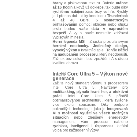
hrany
a pískovanou texturu. Baterie
utáhne
až 16 hodin
a když už doklepe, tak bude díky
rychlému nabíjení
zase brzy ve hře. Rychlý
je i přenos dat – díky konektoru
Thunderbolt
4 až 40 GB/s
. S
biometrickým
přihlašováním
pomocí obličeje nebo otisku
prstu budou
vaše data v naprostém
bezpečí
. A vy si navíc nemusíte zdržovat
vypisováním hesla.
Herní legenda MSI
Značka proslulá svými
herními notebooky. Jedinečný design,
vysoký výkon
a kvalitní displej. To vše běžící
na
nadupaném procesoru
, který neodpouští.
Zážitek bez sekání, bez zpoždění. A s čistou
kvalitou obrazu.
Intel
®
Core Ultra 5 – Výkon nové
generace
Zažijte nový standart výkonu s procesorem
Intel Core Ultra 5. Navržený pro
multitasking, plynulé hraní her, a efektivní
práci
. Intel Core Ultra 5 přináší
optimalizovanou architekturu, která zvládne
více úkolů současně. Díky podpoře
pokročilých technologií, jako je
integrovaná
AI s možností využití ve všech možných
situacích
nebo zlepšený energetický
management, vám procesor nabídne
rychlost, inteligenci i úspornost
. Ideální
volba pro každodenní výzvy.