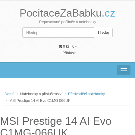
PocitaceZaBabku
.cz
Repasované počítače a notebooky
Hledej
0 ks |
0,-
Přihlásit
Navig
Domů
Notebooky a příslušenství
Předváděcí notebooky
MSI Prestige 14 AI Evo C1MG-066UK
MSI Prestige 14 AI Evo
C1MG-066UK