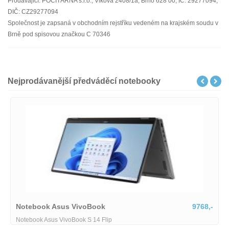
Prodávající: POČÍTÁRNA s.r.o., Vlkova 2408/1a, Brno 628 00, IČ: 29277094,
DIČ: CZ29277094
Společnost je zapsaná v obchodním rejstříku vedeném na krajském soudu v
Brně pod spisovou značkou C 70346
Nejprodávanější předváděcí notebooky
Notebook Asus VivoBook
9768,-
Notebook Asus VivoBook S 14 Flip