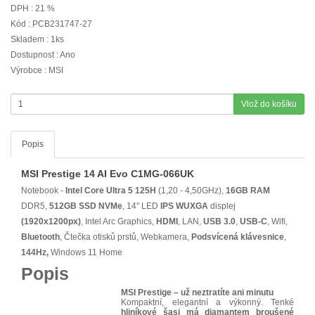
DPH : 21 %
Kód : PCB231747-27
Skladem : 1ks
Dostupnost : Ano
Výrobce : MSI
Vlož do košíku
Popis
MSI Prestige 14 AI Evo C1MG-066UK
Notebook -
Intel Core Ultra 5 125H
(1,20 - 4,50GHz),
16GB RAM
DDR5,
512GB SSD NVMe
, 14" LED
IPS
WUXGA
displej
(1920x1200px)
, Intel Arc Graphics,
HDMI
, LAN,
USB 3.0
,
USB-C
, Wifi,
Bluetooth
, Čtečka otisků prstů, Webkamera,
Podsvícená klávesnice
,
144Hz,
Windows 11 Home
Popis
MSI Prestige – už neztratíte ani minutu
Kompaktní, elegantní a výkonný. Tenké
hliníkové šasi má diamantem broušené