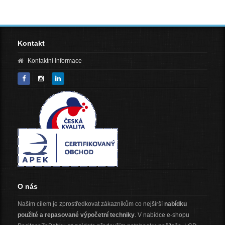
Kontakt
Kontaktní informace
O nás
Naším cílem je zprostředkovat zákazníkům co nejširší
nabídku
použité a repasované výpočetní techniky
. V nabídce e-shopu