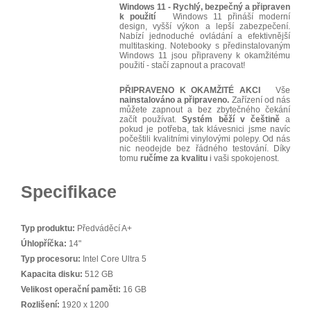
Windows 11 - Rychlý, bezpečný a připraven
k použití
Windows 11 přináší moderní
design, vyšší výkon a lepší zabezpečení.
Nabízí jednoduché ovládání a efektivnější
multitasking. Notebooky s předinstalovaným
Windows 11 jsou připraveny k okamžitému
použití - stačí zapnout a pracovat!
PŘIPRAVENO K OKAMŽITÉ AKCI
Vše
nainstalováno a připraveno.
Zařízení od nás
můžete zapnout a bez zbytečného čekání
začít používat.
Systém běží v češtině
a
pokud je potřeba, tak klávesnici jsme navíc
počeštili kvalitními vinylovými polepy. Od nás
nic neodejde bez řádného testování. Díky
tomu
ručíme za kvalitu
i vaši spokojenost.
Specifikace
Typ produktu:
Předváděcí A+
Úhlopříčka:
14"
Typ procesoru:
Intel Core Ultra 5
Kapacita disku:
512 GB
Velikost operační paměti:
16 GB
Rozlišení:
1920 x 1200