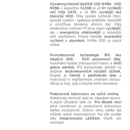
Vysokorychlostní úložiště SSD NVMe
SSD
NVMe
s kapacitou
512GB
je až
6× rychlejší
než SSD SATA
, a až
25× rychlejší než
klasický HDD
. Díky vysoké rychlosti čtení,
spouští systém i aplikace prakticky okamžitě
a umožňuje bleskový přenos dat. Díky
modernímu rozhraní PCIe je nejen
rychlejší
,
ale i
energeticky efektivnější
a odolnější
vůči opotřebení. Pokud hledáte
maximální
rychlost
a
plynulost
, NVMe SSD je jasná
volba!
Pestrobarevná technologie IPS bez
slepých úhlů
Širší pozorovací úhly
,
maximální kvalita zobrazených barev a
větší
paleta odstínů.
IPS technologie přináší na
displeje
bezkonkurenční vizuální zážitek.
Displej je
čitelný z jakéhokoliv úhlu
a
nedochází k nepříjemným změnám obrazu.
Obraz je živý, sytý a hlavně ničím nerušený.
Podsvícená klávesnice na noční směny
Notebooky nechodí spát se západem slunce.
A jejich uživatelé také ne.
Pro dlouhé noci
před monitorem je podsvícená klávesnice
takřka nezbytností. Externí zdroj světla tak
můžete úplně minimalizovat. Na vše uvidíte
díky
integrovaným LEDkám
. Osvítí, ale
neoslepí.