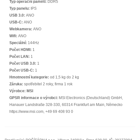
Typ operační paměti:
DDR5
Typ panelu:
IPS
USB 3.0:
ANO
USB-C:
ANO
Webkamera:
ANO
Wifi:
ANO
Speciální:
144Hz
Počet HDMI:
1
Počet LAN:
1
Počet USB 3.0:
1
Počet USB-C:
1
Hmotnostní kategorie:
od 1,5 kg do 2 kg
Záruka:
spotřebitel 2 roky, firma 1 rok
Výrobce:
MSI
GPSR informace o výrobci:
MSI Electronics (Deutschland) GmbH,
Hanauer Landstraße 328-330, 60314 Frankfurt am Main, Německo
https://www.msi.com, +49 69 408 93 0