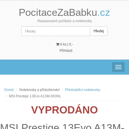
PocitaceZaBabku
.cz
Repasované počítače a notebooky
Hledej
0 ks |
0,-
Přihlásit
Navig
Domů
Notebooky a příslušenství
Předváděcí notebooky
MSI Prestige 13Evo A13M-093NL
VYPRODÁNO
MSI Prestige 13Evo A13M-