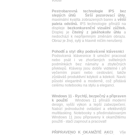
volba!
Pestrobarevná technologie IPS bez
slepých úhlů
Širší pozorovací úhly
,
maximální kvalita zobrazených barev a
větší
paleta odstínů.
IPS technologie přináší na
displeje
bezkonkurenční vizuální zážitek.
Displej je
čitelný z jakéhokoliv úhlu
a
nedochází k nepříjemným změnám obrazu.
Obraz je živý, sytý a hlavně ničím nerušený.
Pohodlí a styl díky podsvícené klávesnici
Podsvícená klávesnice ti umožní pracovat
nebo psát i ve zhoršených světelných
podmínkách bez námahy a zbytečných
překlepů. Klávesy jsou dobře viditelné i při
večerním psaní nebo cestování, takže
zůstáváš produktivní kdykoli a kdekoli. Navíc
působí elegantně a moderně, což přidává
celému notebooku na stylu a eleganci.
Windows 11 - Rychlý, bezpečný a připraven
k použití
Windows 11 přináší moderní
design, vyšší výkon a lepší zabezpečení.
Nabízí jednoduché ovládání a efektivnější
multitasking. Notebooky s předinstalovaným
Windows 11 jsou připraveny k okamžitému
použití - stačí zapnout a pracovat!
PŘIPRAVENO K OKAMŽITÉ AKCI
Vše