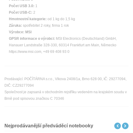
Počet USB 3.0:
1
Počet USB-C:
2
Hmotnostní kategorie:
od 1 kg do 1,5 kg
Záruka:
spotřebitel 2 roky, firma 1 rok
Výrobce:
MSI
GPSR informace o výrobci:
MSI Electronics (Deutschland) GmbH,
Hanauer Landstraße 328-330, 60314 Frankfurt am Main, Německo
https://www.msi.com, +49 69 408 93 0
Prodávající: POČÍTÁRNA s.r.o., Vlkova 2408/1a, Brno 628 00, IČ: 29277094,
DIČ: CZ29277094
Společnost je zapsaná v obchodním rejstříku vedeném na krajském soudu v
Brně pod spisovou značkou C 70346
Nejprodávanější předváděcí notebooky