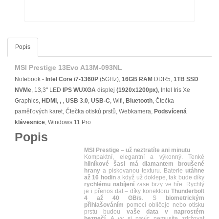
Popis
MSI Prestige 13Evo A13M-093NL
Notebook -
Intel Core i7-1360P
(5GHz),
16GB RAM
DDR5,
1TB SSD
NVMe
, 13,3" LED
IPS
WUXGA
displej
(1920x1200px)
, Intel Iris Xe
Graphics,
HDMI
,
,
,
USB 3.0
,
USB-C
, Wifi,
Bluetooth
, Čtečka
paměťových karet, Čtečka otisků prstů, Webkamera,
Podsvícená
klávesnice
, Windows 11 Pro
Popis
MSI Prestige – už neztratíte ani minutu
Kompaktní, elegantní a výkonný. Tenké
hliníkové šasi má diamantem broušené
hrany
a pískovanou texturu. Baterie
utáhne
až 16 hodin
a když už doklepe, tak bude díky
rychlému nabíjení
zase brzy ve hře. Rychlý
je i přenos dat – díky konektoru
Thunderbolt
4 až 40 GB/s
. S
biometrickým
přihlašováním
pomocí obličeje nebo otisku
prstu budou
vaše data v naprostém
bezpečí
. A vy si navíc nemusíte zdržovat