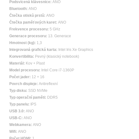
Podsvícená klávesnice:
ANO
Bluetooth:
ANO
Čtečka otisků prstů:
ANO
Čtečka paměťových karet:
ANO
Frekvence procesoru:
5 GHz
Generace procesoru:
13. Generace
Hmotnost (kg):
1,3
Integrovaná grafická karta:
Intel Iris Xe Graphics
Konvertibilita:
Pevný (klasický notebook)
Materiál:
Kov + Plast
Model procesoru:
Intel Core i7-1360P
Počet jader:
12 + 16
Povrch displeje:
Antireflexní
Typ disku:
SSD NVMe
Typ operační paměti:
DDR5
Typ panelu:
IPS
USB 3.0:
ANO
USB-C:
ANO
Webkamera:
ANO
Wifi:
ANO
Počet HDMI:
1