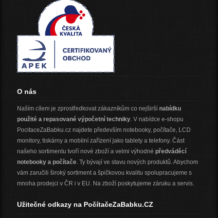
O nás
Naším cílem je zprostředkovat zákazníkům co nejširší
nabídku
použité a repasované výpočetní techniky
. V nabídce e-shopu
PocitaceZaBabku.cz najdete především notebooky, počítače, LCD
monitory, tiskárny a mobilní zařízení jako tablety a telefony. Část
našeho sortimentu tvoří nové zboží a velmi výhodné
předváděcí
notebooky a počítače
. Ty bývají ve stavu nových produktů. Abychom
vám zaručili široký sortiment a špičkovou kvalitu spolupracujeme s
mnoha prodejci v ČR i v EU. Na zboží poskytujeme záruku a servis.
Užitečné odkazy na PočítačeZaBabku.CZ