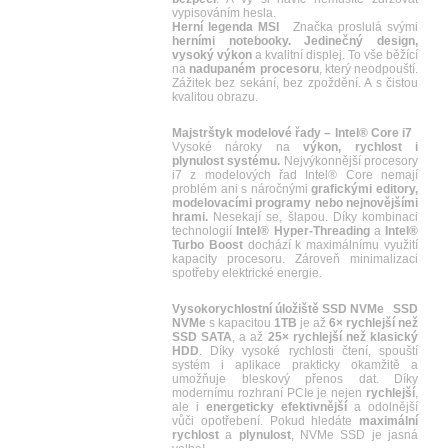
vypisováním hesla.
Herní legenda MSI
Značka proslulá svými
herními notebooky. Jedinečný design,
vysoký výkon
a kvalitní displej. To vše běžící
na
nadupaném procesoru
, který neodpouští.
Zážitek bez sekání, bez zpoždění. A s čistou
kvalitou obrazu.
Majstrštyk modelové řady – Intel® Core i7
Vysoké nároky na
výkon, rychlost i
plynulost systému.
Nejvýkonnější procesory
i7 z modelových řad Intel® Core nemají
problém ani s náročnými
grafickými editory,
modelovacími programy nebo nejnovějšími
hrami.
Nesekají se, šlapou. Díky kombinaci
technologií
Intel® Hyper-Threading
a
Intel®
Turbo Boost
dochází k maximálnímu využití
kapacity procesoru. Zároveň minimalizaci
spotřeby elektrické energie.
Vysokorychlostní úložiště SSD NVMe
SSD
NVMe
s kapacitou
1TB
je až
6× rychlejší než
SSD SATA
, a až
25× rychlejší než klasický
HDD
. Díky vysoké rychlosti čtení, spouští
systém i aplikace prakticky okamžitě a
umožňuje bleskový přenos dat. Díky
modernímu rozhraní PCIe je nejen
rychlejší
,
ale i
energeticky efektivnější
a odolnější
vůči opotřebení. Pokud hledáte
maximální
rychlost
a
plynulost
, NVMe SSD je jasná