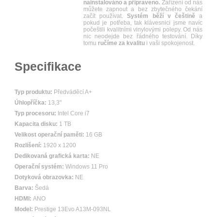
nainstalováno a připraveno.
Zařízení od nás
můžete zapnout a bez zbytečného čekání
začít používat.
Systém běží v češtině
a
pokud je potřeba, tak klávesnici jsme navíc
počeštili kvalitními vinylovými polepy. Od nás
nic neodejde bez řádného testování. Díky
tomu
ručíme za kvalitu
i vaši spokojenost.
Specifikace
Typ produktu:
Předváděcí A+
Úhlopříčka:
13,3"
Typ procesoru:
Intel Core i7
Kapacita disku:
1 TB
Velikost operační paměti:
16 GB
Rozlišení:
1920 x 1200
Dedikovaná grafická karta:
NE
Operační systém:
Windows 11 Pro
Dotyková obrazovka:
NE
Barva:
Šedá
HDMI:
ANO
Model:
Prestige 13Evo A13M-093NL