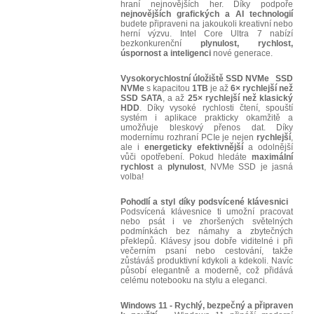
hraní nejnovějších her. Díky podpoře
nejnovějších grafických a AI technologií
budete připraveni na jakoukoli kreativní nebo
herní výzvu. Intel Core Ultra 7 nabízí
bezkonkurenční
plynulost, rychlost,
úspornost a inteligenci
nové generace.
Vysokorychlostní úložiště SSD NVMe
SSD
NVMe
s kapacitou
1TB
je až
6× rychlejší než
SSD SATA
, a až
25× rychlejší než klasický
HDD
. Díky vysoké rychlosti čtení, spouští
systém i aplikace prakticky okamžitě a
umožňuje bleskový přenos dat. Díky
modernímu rozhraní PCIe je nejen
rychlejší
,
ale i
energeticky efektivnější
a odolnější
vůči opotřebení. Pokud hledáte
maximální
rychlost
a
plynulost
, NVMe SSD je jasná
volba!
Pohodlí a styl díky podsvícené klávesnici
Podsvícená klávesnice ti umožní pracovat
nebo psát i ve zhoršených světelných
podmínkách bez námahy a zbytečných
překlepů. Klávesy jsou dobře viditelné i při
večerním psaní nebo cestování, takže
zůstáváš produktivní kdykoli a kdekoli. Navíc
působí elegantně a moderně, což přidává
celému notebooku na stylu a eleganci.
Windows 11 - Rychlý, bezpečný a připraven