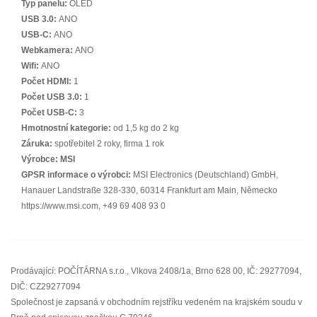
Typ panelu:
OLED
USB 3.0:
ANO
USB-C:
ANO
Webkamera:
ANO
Wifi:
ANO
Počet HDMI:
1
Počet USB 3.0:
1
Počet USB-C:
3
Hmotnostní kategorie:
od 1,5 kg do 2 kg
Záruka:
spotřebitel 2 roky, firma 1 rok
Výrobce:
MSI
GPSR informace o výrobci:
MSI Electronics (Deutschland) GmbH,
Hanauer Landstraße 328-330, 60314 Frankfurt am Main, Německo
https://www.msi.com, +49 69 408 93 0
Prodávající: POČÍTÁRNA s.r.o., Vlkova 2408/1a, Brno 628 00, IČ: 29277094,
DIČ: CZ29277094
Společnost je zapsaná v obchodním rejstříku vedeném na krajském soudu v