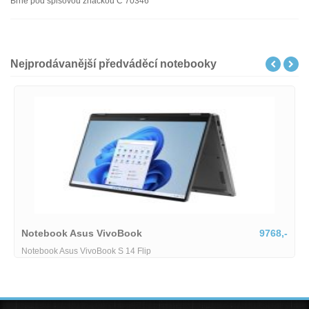
Brně pod spisovou značkou C 70346
Nejprodávanější předváděcí notebooky
Notebook Asus VivoBook
9768,-
Notebook Asus VivoBook S 14 Flip