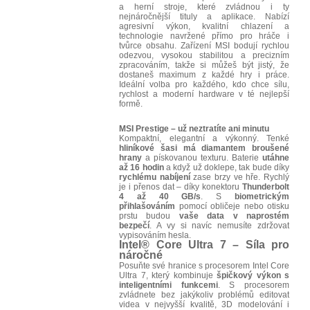
a herní stroje, které zvládnou i ty
nejnáročnější tituly a aplikace. Nabízí
agresivní výkon, kvalitní chlazení a
technologie navržené přímo pro hráče i
tvůrce obsahu. Zařízení MSI bodují rychlou
odezvou, vysokou stabilitou a precizním
zpracováním, takže si můžeš být jistý, že
dostaneš maximum z každé hry i práce.
Ideální volba pro každého, kdo chce sílu,
rychlost a moderní hardware v té nejlepší
formě.
MSI Prestige – už neztratíte ani minutu
Kompaktní, elegantní a výkonný. Tenké
hliníkové šasi má diamantem broušené
hrany
a pískovanou texturu. Baterie
utáhne
až 16 hodin
a když už doklepe, tak bude díky
rychlému nabíjení
zase brzy ve hře. Rychlý
je i přenos dat – díky konektoru
Thunderbolt
4 až 40 GB/s
. S
biometrickým
přihlašováním
pomocí obličeje nebo otisku
prstu budou
vaše data v naprostém
bezpečí
. A vy si navíc nemusíte zdržovat
vypisováním hesla.
Intel
®
Core Ultra 7 – Síla pro
náročné
Posuňte své hranice s procesorem Intel Core
Ultra 7, který kombinuje
špičkový výkon s
inteligentními funkcemi
. S procesorem
zvládnete bez jakýkoliv problémů editovat
videa v nejvyšší kvalitě, 3D modelování i