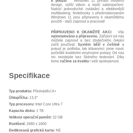
k použití
Windows 11 přináší moderní
design, vyšší výkon a lepší zabezpečení.
Nabízí jednoduché ovládání a efektivnější
multitasking. Notebooky s předinstalovaným
Windows 11 jsou připraveny k okamžitému
použití - stačí zapnout a pracovat!
PŘIPRAVENO K OKAMŽITÉ AKCI
Vše
nainstalováno a připraveno.
Zařízení od nás
můžete zapnout a bez zbytečného čekání
začít používat.
Systém běží v češtině
a
pokud je potřeba, tak klávesnici jsme navíc
počeštili kvalitními vinylovými polepy. Od nás
nic neodejde bez řádného testování. Díky
tomu
ručíme za kvalitu
i vaši spokojenost.
Specifikace
Typ produktu:
Předváděcí A+
Úhlopříčka:
13,3"
Typ procesoru:
Intel Core Ultra 7
Kapacita disku:
1 TB
Velikost operační paměti:
32 GB
Rozlišení:
2880 x 1800
Dedikovaná grafická karta:
NE