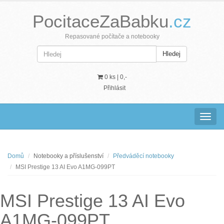
PocitaceZaBabku
.cz
Repasované počítače a notebooky
Hledej
0 ks |
0,-
Přihlásit
Navig
Domů
Notebooky a příslušenství
Předváděcí notebooky
MSI Prestige 13 AI Evo A1MG-099PT
MSI Prestige 13 AI Evo
A1MG-099PT