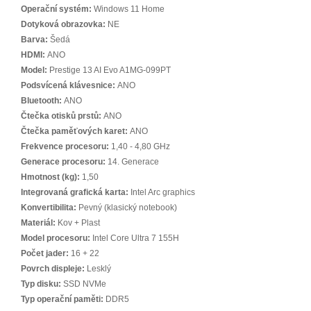
Operační systém:
Windows 11 Home
Dotyková obrazovka:
NE
Barva:
Šedá
HDMI:
ANO
Model:
Prestige 13 AI Evo A1MG-099PT
Podsvícená klávesnice:
ANO
Bluetooth:
ANO
Čtečka otisků prstů:
ANO
Čtečka paměťových karet:
ANO
Frekvence procesoru:
1,40 - 4,80 GHz
Generace procesoru:
14. Generace
Hmotnost (kg):
1,50
Integrovaná grafická karta:
Intel Arc graphics
Konvertibilita:
Pevný (klasický notebook)
Materiál:
Kov + Plast
Model procesoru:
Intel Core Ultra 7 155H
Počet jader:
16 + 22
Povrch displeje:
Lesklý
Typ disku:
SSD NVMe
Typ operační paměti:
DDR5