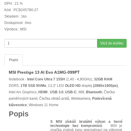
DPH : 21 %
Kód : PCB245780-27
Skladem : 1ks
Dostupnost : Ano
Výrobce : MSI
Vlož do košíku
Popis
MSI Prestige 13 AI Evo A1MG-099PT
Notebook -
Intel Core Ultra 7 155H
(1,40 - 4,80GHz),
32GB RAM
DDR5,
1TB SSD NVMe
, 13,3" LED
OLED
HD
displej
(2880x1800px)
,
Intel Arc Graphics,
HDMI
,
USB 3.0
,
USB-C
, Wifi,
Bluetooth
, Čtečka
paměťových karet, Čtečka otisků prstů, Webkamera,
Podsvícená
klávesnice
, Windows 11 Home
Popis
S MSI získáš brutální výkon a herní
technologie bez kompromisů
MSI je
značka známá svou specializací na výkonné