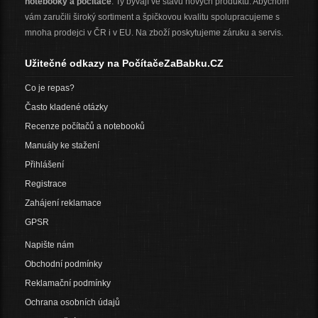
notebooky a počítače
. Ty bývají ve stavu nových produktů. Abychom
vám zaručili široký sortiment a špičkovou kvalitu spolupracujeme s
mnoha prodejci v ČR i v EU. Na zboží poskytujeme záruku a servis.
Užitečné odkazy na PočítačeZaBabku.CZ
Co je repas?
Často kladené otázky
Recenze počítačů a notebooků
Manuály ke stažení
Přihlášení
Registrace
Zahájení reklamace
GPSR
Napište nám
Obchodní podmínky
Reklamační podmínky
Ochrana osobních údajů