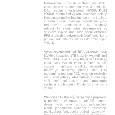
Nekonečné možnosti s GeForce® RTX
Nespokojte se s kompromisy, když nemusíte.
Díky
revoluční technologii NVIDIA DLSS
získáte maximální výkon
i dokonalé detaily.
Kombinace
umělé inteligence
a ray tracingu
v reálném čase umožňuje neskutečně rychlé
renderování komplexních
3D projektů,
editaci 8k videí nebo streamování ve
špičkové kvalitě.Hráči zase ocení
extrémní
FPS a detailní vykreslení.
Nepřijdete tak o
jedinou sekundu hry, která často rozhoduje o
vítězství.
Vysokorychlostní úložiště SSD NVMe
SSD
NVMe
s kapacitou
1TB
je až
6× rychlejší než
SSD SATA
, a až
25× rychlejší než klasický
HDD
. Díky vysoké rychlosti čtení, spouští
systém i aplikace prakticky okamžitě a
umožňuje bleskový přenos dat. Díky
modernímu rozhraní PCIe je nejen
rychlejší
,
ale i
energeticky efektivnější
a odolnější
vůči opotřebení. Pokud hledáte
maximální
rychlost
a
plynulost
, NVMe SSD je jasná
volba!
Windows 11 - Rychlý, bezpečný a připraven
k použití
Windows 11 přináší moderní
design, vyšší výkon a lepší zabezpečení.
Nabízí jednoduché ovládání a efektivnější
multitasking. Notebooky s předinstalovaným