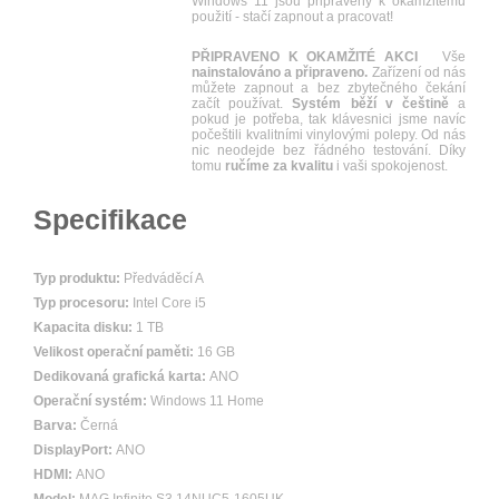
Windows 11 jsou připraveny k okamžitému
použití - stačí zapnout a pracovat!
PŘIPRAVENO K OKAMŽITÉ AKCI
Vše
nainstalováno a připraveno.
Zařízení od nás
můžete zapnout a bez zbytečného čekání
začít používat.
Systém běží v češtině
a
pokud je potřeba, tak klávesnici jsme navíc
počeštili kvalitními vinylovými polepy. Od nás
nic neodejde bez řádného testování. Díky
tomu
ručíme za kvalitu
i vaši spokojenost.
Specifikace
Typ produktu:
Předváděcí A
Typ procesoru:
Intel Core i5
Kapacita disku:
1 TB
Velikost operační paměti:
16 GB
Dedikovaná grafická karta:
ANO
Operační systém:
Windows 11 Home
Barva:
Černá
DisplayPort:
ANO
HDMI:
ANO