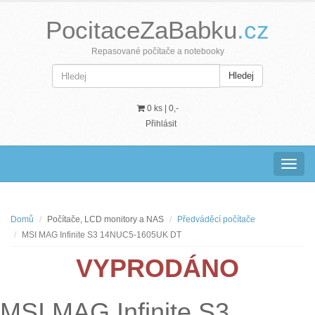
PocitaceZaBabku
.cz
Repasované počítače a notebooky
Hledej
0 ks |
0,-
Přihlásit
Navig
Domů
Počítače, LCD monitory a NAS
Předváděcí počítače
MSI MAG Infinite S3 14NUC5-1605UK DT
VYPRODÁNO
MSI MAG Infinite S3