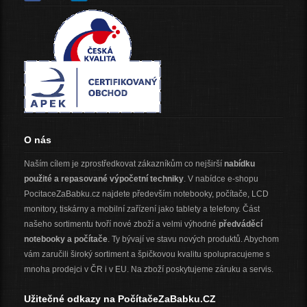
O nás
Naším cílem je zprostředkovat zákazníkům co nejširší
nabídku
použité a repasované výpočetní techniky
. V nabídce e-shopu
PocitaceZaBabku.cz najdete především notebooky, počítače, LCD
monitory, tiskárny a mobilní zařízení jako tablety a telefony. Část
našeho sortimentu tvoří nové zboží a velmi výhodné
předváděcí
notebooky a počítače
. Ty bývají ve stavu nových produktů. Abychom
vám zaručili široký sortiment a špičkovou kvalitu spolupracujeme s
mnoha prodejci v ČR i v EU. Na zboží poskytujeme záruku a servis.
Užitečné odkazy na PočítačeZaBabku.CZ