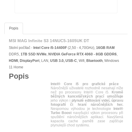
Popis
MSI MAG Infinite S3 14NUC5-1605UK DT
Stolní počítač -
Intel Core i5-14400F
(2,50 - 4,70GHz),
16GB RAM
DDR5,
1TB SSD NVMe
,
NVIDIA GeForce RTX 4060 - 8GB GDDR6
,
HDMI
,
DisplayPort
, LAN,
USB 3.0, USB-C
, Wifi,
Bluetooth
, Windows
11 Home
Popis
Intel® Core i5 pro grafické práce
Náročnější uživatelé rozhodně nesahají níže
než po procesoru Intel® Core i5.
Kromě
běžných kancelářských prací umožňuje
jeho výkon i
plynulé editování videí, úpravu
fotografií či hraní náročnějších her.
Nespornou výhodou je technologie
Intel®
Turbo Boost
navyšující výkon procesoru při
spuštění náročnějších aplikací. Navýšená
kapacita cache paměti zase zajišťuje
plynulejší chod systému.