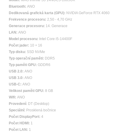
Model:
MAG Infinite S3 14NUC5-1605UK
Bluetooth:
ANO
Dedikovaná grafická karta (GPU):
NVIDIA GeForce RTX 4060
Frekvence procesoru:
2,50 - 4,70 GHz
Generace procesoru:
14. Generace
LAN:
ANO
Model procesoru:
Intel Core i5-14400F
Počet jader:
10 + 16
Typ disku:
SSD NVMe
Typ operační paměti:
DDR5
Typ paměti GPU:
GDDR6
USB 2.0:
ANO
USB 3.0:
ANO
USB-C:
ANO
Velikost paměti GPU:
8 GB
Wifi:
ANO
Provedení:
DT (Desktop)
Speciální:
Prosklená bočnice
Počet DisplayPort:
4
Počet HDMI:
1
Počet LAN:
1