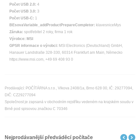
Počet USB 2.0:
4
Počet USB 3.0:
3
Počet USB-C:
1
BEsovaVariable_addProductPrepareCompletor:
klavesniceMys
Záruka:
spotřebitel 2 roky, firma 1 rok
Výrobce:
MSI
GPSR informace o výrobci:
MSI Electronics (Deutschland) GmbH,
Hanauer Landstraße 328-330, 60314 Frankfurt am Main, Německo
https://www.msi.com, +49 69 408 93 0
Prodávající: POČÍTÁRNA s.r.o., Vlkova 2408/1a, Brno 628 00, IČ: 29277094,
DIČ: CZ29277094
Společnost je zapsaná v obchodním rejstříku vedeném na krajském soudu v
Brně pod spisovou značkou C 70346
Nejprodávanější předváděcí počítače