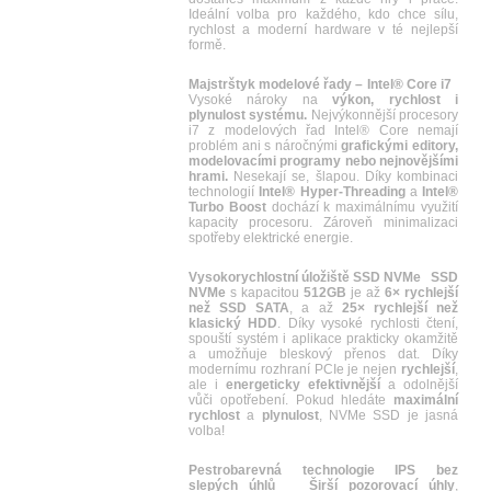
Ideální volba pro každého, kdo chce sílu,
rychlost a moderní hardware v té nejlepší
formě.
Majstrštyk modelové řady – Intel® Core i7
Vysoké nároky na
výkon, rychlost i
plynulost systému.
Nejvýkonnější procesory
i7 z modelových řad Intel® Core nemají
problém ani s náročnými
grafickými editory,
modelovacími programy nebo nejnovějšími
hrami.
Nesekají se, šlapou. Díky kombinaci
technologií
Intel® Hyper-Threading
a
Intel®
Turbo Boost
dochází k maximálnímu využití
kapacity procesoru. Zároveň minimalizaci
spotřeby elektrické energie.
Vysokorychlostní úložiště SSD NVMe
SSD
NVMe
s kapacitou
512GB
je až
6× rychlejší
než SSD SATA
, a až
25× rychlejší než
klasický HDD
. Díky vysoké rychlosti čtení,
spouští systém i aplikace prakticky okamžitě
a umožňuje bleskový přenos dat. Díky
modernímu rozhraní PCIe je nejen
rychlejší
,
ale i
energeticky efektivnější
a odolnější
vůči opotřebení. Pokud hledáte
maximální
rychlost
a
plynulost
, NVMe SSD je jasná
volba!
Pestrobarevná technologie IPS bez
slepých úhlů
Širší pozorovací úhly
,