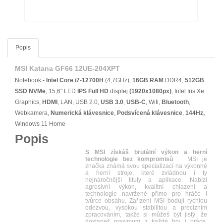
Popis
MSI Katana GF66 12UE-204XPT
Notebook -
Intel Core i7-12700H
(4,7GHz),
16GB RAM
DDR4,
512GB
SSD NVMe
, 15,6" LED
IPS
Full HD
displej
(1920x1080px)
, Intel Iris Xe
Graphics,
HDMI
, LAN, USB 2.0,
USB 3.0
,
USB-C
, Wifi,
Bluetooth
,
Webkamera,
Numerická klávesnice
,
Podsvícená klávesnice
,
144Hz,
Windows 11 Home
Popis
S MSI získáš brutální výkon a herní
technologie bez kompromisů
MSI je
značka známá svou specializací na výkonné
a herní stroje, které zvládnou i ty
nejnáročnější tituly a aplikace. Nabízí
agresivní výkon, kvalitní chlazení a
technologie navržené přímo pro hráče i
tvůrce obsahu. Zařízení MSI bodují rychlou
odezvou, vysokou stabilitou a precizním
zpracováním, takže si můžeš být jistý, že
dostaneš maximum z každé hry i práce.