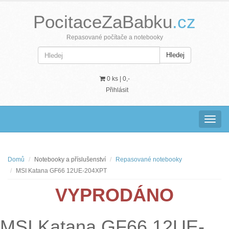
PocitaceZaBabku
.cz
Repasované počítače a notebooky
Hledej
0 ks |
0,-
Přihlásit
Navig
Domů
Notebooky a příslušenství
Repasované notebooky
MSI Katana GF66 12UE-204XPT
VYPRODÁNO
MSI Katana GF66 12UE-