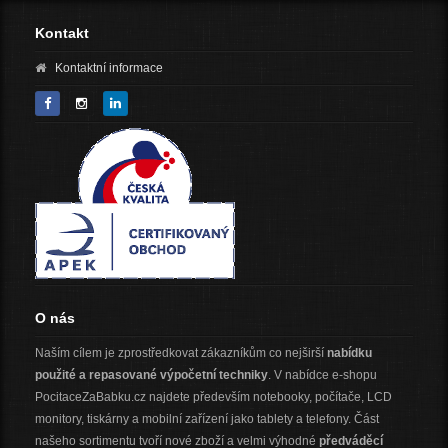
Kontakt
Kontaktní informace
O nás
Naším cílem je zprostředkovat zákazníkům co nejširší
nabídku
použité a repasované výpočetní techniky
. V nabídce e-shopu
PocitaceZaBabku.cz najdete především notebooky, počítače, LCD
monitory, tiskárny a mobilní zařízení jako tablety a telefony. Část
našeho sortimentu tvoří nové zboží a velmi výhodné
předváděcí