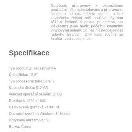
Notebook připravený k okamžitému
používání
Vše
nainstalováno a připraveno.
Notobook od nás můžete zapnout a bez
zbytečného čekání začít používat.
Systém
běží v češtině
a pokud je potřeba, tak
klávesnici jsme navíc počeštili kvalitními
vinylovými polepy
. Od nás nic neodejde bez
řádného testování. Díky tomu
ručíme za
kvalitu
i vaši spokojenost.
Specifikace
Typ produktu:
Repasovaný A
Úhlopříčka:
15,6"
Typ procesoru:
Intel Core i7
Kapacita disku:
512 GB
Velikost operační paměti:
16 GB
Rozlišení:
1920 x 1080
Dedikovaná grafická karta:
NE
Operační systém:
Windows 11 Home
Dotyková obrazovka:
NE
Barva:
Černá