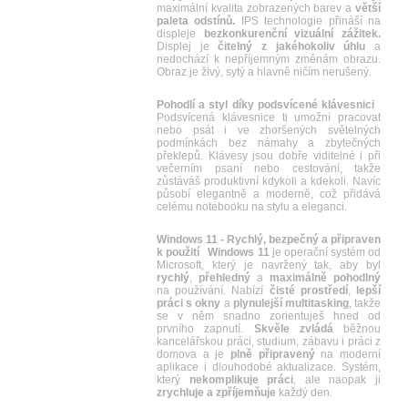
maximální kvalita zobrazených barev a
větší
paleta odstínů.
IPS technologie přináší na
displeje
bezkonkurenční vizuální zážitek.
Displej je
čitelný z jakéhokoliv úhlu
a
nedochází k nepříjemným změnám obrazu.
Obraz je živý, sytý a hlavně ničím nerušený.
Pohodlí a styl díky podsvícené klávesnici
Podsvícená klávesnice ti umožní pracovat
nebo psát i ve zhoršených světelných
podmínkách bez námahy a zbytečných
překlepů. Klávesy jsou dobře viditelné i při
večerním psaní nebo cestování, takže
zůstáváš produktivní kdykoli a kdekoli. Navíc
působí elegantně a moderně, což přidává
celému notebooku na stylu a eleganci.
Windows 11 - Rychlý, bezpečný a připraven
k použití
Windows 11
je operační systém od
Microsoft, který je navržený tak, aby byl
rychlý
,
přehledný
a
maximálně
pohodlný
na používání. Nabízí
čisté
prostředí
,
lepší
práci
s okny
a
plynulejší multitasking
, takže
se v něm snadno zorientuješ hned od
prvního zapnutí.
Skvěle
zvládá
běžnou
kancelářskou práci, studium, zábavu i práci z
domova a je
plně
připravený
na moderní
aplikace i dlouhodobé aktualizace. Systém,
který
nekomplikuje
práci
, ale naopak ji
zrychluje
a
zpříjemňuje
každý den.