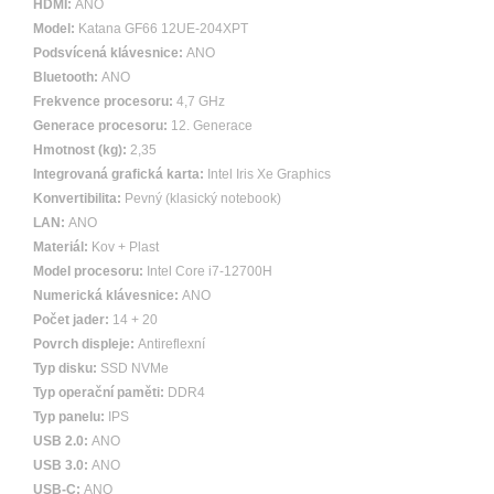
HDMI:
ANO
Model:
Katana GF66 12UE-204XPT
Podsvícená klávesnice:
ANO
Bluetooth:
ANO
Frekvence procesoru:
4,7 GHz
Generace procesoru:
12. Generace
Hmotnost (kg):
2,35
Integrovaná grafická karta:
Intel Iris Xe Graphics
Konvertibilita:
Pevný (klasický notebook)
LAN:
ANO
Materiál:
Kov + Plast
Model procesoru:
Intel Core i7-12700H
Numerická klávesnice:
ANO
Počet jader:
14 + 20
Povrch displeje:
Antireflexní
Typ disku:
SSD NVMe
Typ operační paměti:
DDR4
Typ panelu:
IPS
USB 2.0:
ANO
USB 3.0:
ANO
USB-C:
ANO