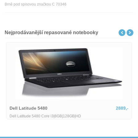
Brně pod spisovou značkou C 70346
Nejprodávanější repasované notebooky
2889,-
Lenovo ThinkPad T15
Lenovo ThinkPad T15 G2 stav B Intel Core i7-1185G7 30 GHz
RAM 512GB SSD 156 FHD Wi-Fi BT WebCAM Windows 11 Pro