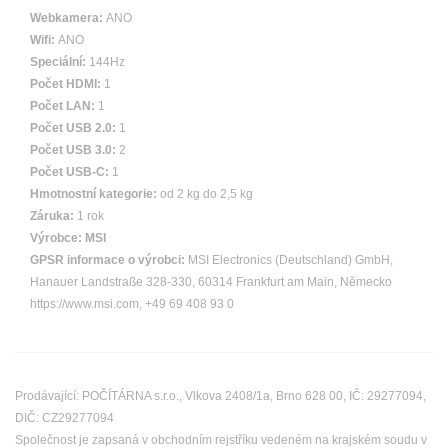
Webkamera:
ANO
Wifi:
ANO
Speciální:
144Hz
Počet HDMI:
1
Počet LAN:
1
Počet USB 2.0:
1
Počet USB 3.0:
2
Počet USB-C:
1
Hmotnostní kategorie:
od 2 kg do 2,5 kg
Záruka:
1 rok
Výrobce:
MSI
GPSR informace o výrobci:
MSI Electronics (Deutschland) GmbH,
Hanauer Landstraße 328-330, 60314 Frankfurt am Main, Německo
https://www.msi.com, +49 69 408 93 0
Prodávající: POČÍTÁRNA s.r.o., Vlkova 2408/1a, Brno 628 00, IČ: 29277094,
DIČ: CZ29277094
Společnost je zapsaná v obchodním rejstříku vedeném na krajském soudu v