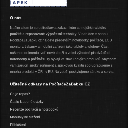
O nás
Naším cílem je zprostředkovat zákazníkům co nejširší
nabídku
použité a repasované výpočetní techniky
. V nabídce e-shopu
PocitaceZaBabku.cz najdete především notebooky, počítače, LCD
monitory, tiskárny a mobilní zařízení jako tablety a telefony. Část
našeho sortimentu tvoří nové zboží a velmi výhodné
předváděcí
notebooky a počítače
. Ty bývají ve stavu nových produktů. Abychom
vám zaručili široký sortiment a špičkovou kvalitu spolupracujeme s
mnoha prodejci v ČR i v EU. Na zboží poskytujeme záruku a servis.
Užitečné odkazy na PočítačeZaBabku.CZ
Co je repas?
Často kladené otázky
Recenze počítačů a notebooků
Manuály ke stažení
Přihlášení