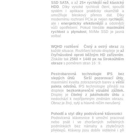
SSD SATA
, a až
25× rychlejší než klasický
HDD
. Díky vysoké rychlosti čtení, spouští
systém i aplikace prakticky okamžitě a
umožňuje bleskový přenos dat. Díky
modernímu rozhraní PCIe je nejen
rychlejší
,
ale i
energeticky efektivnější
a odolnější
vůči opotřebení. Pokud hledáte
maximální
rychlost
a
plynulost
, NVMe SSD je jasná
volba!
WQHD rozlišení
Čistý a ostrý obraz
za
každé situace. Rozlišení tohoto displeje je
až
čtyřnásobné oproti běžným HD zařízením
.
Získáte tak
2560 × 1440 px na širokoúhlém
obraze
s poměrem stran 16 : 9.
Pestrobarevná technologie IPS bez
slepých úhlů
Širší pozorovací úhly
,
maximální kvalita zobrazených barev a
větší
paleta odstínů.
IPS technologie přináší na
displeje
bezkonkurenční vizuální zážitek.
Displej je
čitelný z jakéhokoliv úhlu
a
nedochází k nepříjemným změnám obrazu.
Obraz je živý, sytý a hlavně ničím nerušený.
Pohodlí a styl díky podsvícené klávesnici
Podsvícená klávesnice ti umožní pracovat
nebo psát i ve zhoršených světelných
podmínkách bez námahy a zbytečných
překlepů. Klávesy jsou dobře viditelné i při