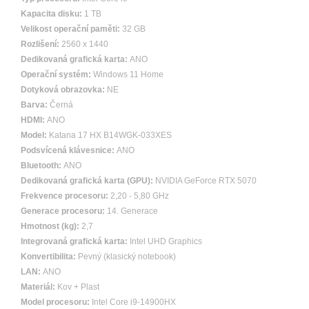
Kapacita disku:
1 TB
Velikost operační paměti:
32 GB
Rozlišení:
2560 x 1440
Dedikovaná grafická karta:
ANO
Operační systém:
Windows 11 Home
Dotyková obrazovka:
NE
Barva:
Černá
HDMI:
ANO
Model:
Katana 17 HX B14WGK-033XES
Podsvícená klávesnice:
ANO
Bluetooth:
ANO
Dedikovaná grafická karta (GPU):
NVIDIA GeForce RTX 5070
Frekvence procesoru:
2,20 - 5,80 GHz
Generace procesoru:
14. Generace
Hmotnost (kg):
2,7
Integrovaná grafická karta:
Intel UHD Graphics
Konvertibilita:
Pevný (klasický notebook)
LAN:
ANO
Materiál:
Kov + Plast
Model procesoru:
Intel Core i9-14900HX