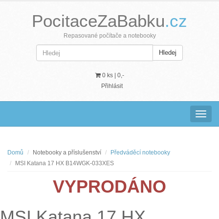
PocitaceZaBabku
.cz
Repasované počítače a notebooky
Hledej
0 ks |
0,-
Přihlásit
Navig
Domů
Notebooky a příslušenství
Předváděcí notebooky
MSI Katana 17 HX B14WGK-033XES
VYPRODÁNO
MSI Katana 17 HX