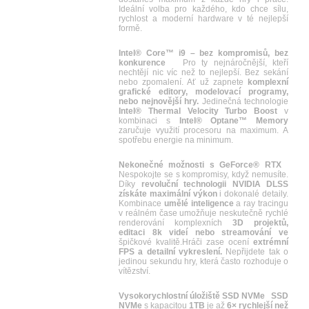
Ideální volba pro každého, kdo chce sílu,
rychlost a moderní hardware v té nejlepší
formě.
Intel® Core™ i9 – bez kompromisů, bez
konkurence
Pro ty nejnáročnější, kteří
nechtějí nic víc než to nejlepší. Bez sekání
nebo zpomalení. Ať už zapnete
komplexní
grafické editory, modelovací programy,
nebo nejnovější hry.
Jedinečná technologie
Intel® Thermal Velocity Turbo Boost
v
kombinaci s
Intel® Optane™ Memory
zaručuje využití procesoru na maximum. A
spotřebu energie na minimum.
Nekonečné možnosti s GeForce® RTX
Nespokojte se s kompromisy, když nemusíte.
Díky
revoluční technologii NVIDIA DLSS
získáte maximální výkon
i dokonalé detaily.
Kombinace
umělé inteligence
a ray tracingu
v reálném čase umožňuje neskutečně rychlé
renderování komplexních
3D projektů,
editaci 8k videí nebo streamování ve
špičkové kvalitě.Hráči zase ocení
extrémní
FPS a detailní vykreslení.
Nepřijdete tak o
jedinou sekundu hry, která často rozhoduje o
vítězství.
Vysokorychlostní úložiště SSD NVMe
SSD
NVMe
s kapacitou
1TB
je až
6× rychlejší než