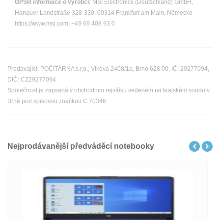
GPSR informace o výrobci:
MSI Electronics (Deutschland) GmbH,
Hanauer Landstraße 328-330, 60314 Frankfurt am Main, Německo
https://www.msi.com, +49 69 408 93 0
Prodávající: POČÍTÁRNA s.r.o., Vlkova 2408/1a, Brno 628 00, IČ: 29277094,
DIČ: CZ29277094
Společnost je zapsaná v obchodním rejstříku vedeném na krajském soudu v
Brně pod spisovou značkou C 70346
Nejprodávanější předváděcí notebooky