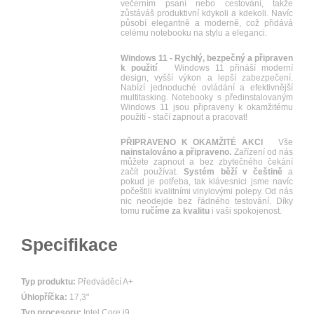
večerním psaní nebo cestování, takže
zůstáváš produktivní kdykoli a kdekoli. Navíc
působí elegantně a moderně, což přidává
celému notebooku na stylu a eleganci.
Windows 11 - Rychlý, bezpečný a připraven
k použití
Windows 11 přináší moderní
design, vyšší výkon a lepší zabezpečení.
Nabízí jednoduché ovládání a efektivnější
multitasking. Notebooky s předinstalovaným
Windows 11 jsou připraveny k okamžitému
použití - stačí zapnout a pracovat!
PŘIPRAVENO K OKAMŽITÉ AKCI
Vše
nainstalováno a připraveno.
Zařízení od nás
můžete zapnout a bez zbytečného čekání
začít používat.
Systém běží v češtině
a
pokud je potřeba, tak klávesnici jsme navíc
počeštili kvalitními vinylovými polepy. Od nás
nic neodejde bez řádného testování. Díky
tomu
ručíme za kvalitu
i vaši spokojenost.
Specifikace
Typ produktu:
Předváděcí A+
Úhlopříčka:
17,3"
Typ procesoru:
Intel Core i9