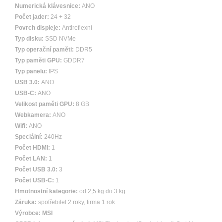
Numerická klávesnice:
ANO
Počet jader:
24 + 32
Povrch displeje:
Antireflexní
Typ disku:
SSD NVMe
Typ operační paměti:
DDR5
Typ paměti GPU:
GDDR7
Typ panelu:
IPS
USB 3.0:
ANO
USB-C:
ANO
Velikost paměti GPU:
8 GB
Webkamera:
ANO
Wifi:
ANO
Speciální:
240Hz
Počet HDMI:
1
Počet LAN:
1
Počet USB 3.0:
3
Počet USB-C:
1
Hmotnostní kategorie:
od 2,5 kg do 3 kg
Záruka:
spotřebitel 2 roky, firma 1 rok
Výrobce:
MSI