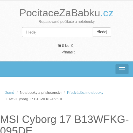
PocitaceZaBabku
.cz
Repasované počítače a notebooky
Hledej
0 ks |
0,-
Přihlásit
Navig
Domů
Notebooky a příslušenství
Předváděcí notebooky
MSI Cyborg 17 B13WFKG-095DE
MSI Cyborg 17 B13WFKG-
095DE