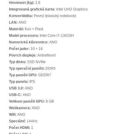
Hmotnost (kg):
2,6
Integrovaná grafická karta:
Intel UHD Graphics
Konvertibilita:
Pevný (klasický notebook)
LAN:
ANO
Materiál:
Kov + Plast
Model procesoru:
Intel Core i7-13620H
Numerická klávesnice:
ANO
Počet jader:
10 + 16
Povrch displeje:
Antireflexní
Typ disku:
SSD NVMe
Typ operační paměti:
DDR5
Typ paměti GPU:
GDDR7
Typ panelu:
IPS
USB 3.0:
ANO
USB-C:
ANO
Velikost paměti GPU:
8 GB
Webkamera:
ANO
Wifi:
ANO
Speciální:
144Hz
Počet HDMI:
1