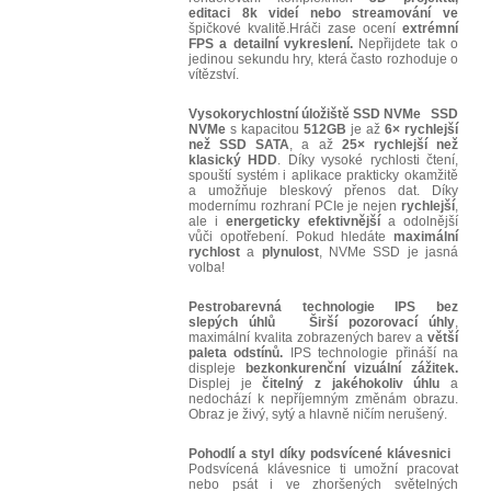
editaci 8k videí nebo streamování ve
špičkové kvalitě.Hráči zase ocení
extrémní
FPS a detailní vykreslení.
Nepřijdete tak o
jedinou sekundu hry, která často rozhoduje o
vítězství.
Vysokorychlostní úložiště SSD NVMe
SSD
NVMe
s kapacitou
512GB
je až
6× rychlejší
než SSD SATA
, a až
25× rychlejší než
klasický HDD
. Díky vysoké rychlosti čtení,
spouští systém i aplikace prakticky okamžitě
a umožňuje bleskový přenos dat. Díky
modernímu rozhraní PCIe je nejen
rychlejší
,
ale i
energeticky efektivnější
a odolnější
vůči opotřebení. Pokud hledáte
maximální
rychlost
a
plynulost
, NVMe SSD je jasná
volba!
Pestrobarevná technologie IPS bez
slepých úhlů
Širší pozorovací úhly
,
maximální kvalita zobrazených barev a
větší
paleta odstínů.
IPS technologie přináší na
displeje
bezkonkurenční vizuální zážitek.
Displej je
čitelný z jakéhokoliv úhlu
a
nedochází k nepříjemným změnám obrazu.
Obraz je živý, sytý a hlavně ničím nerušený.
Pohodlí a styl díky podsvícené klávesnici
Podsvícená klávesnice ti umožní pracovat
nebo psát i ve zhoršených světelných