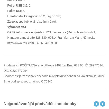
Počet LAN:
1
Počet USB 3.0:
2
Počet USB-C:
1
Hmotnostní kategorie:
od 2,5 kg do 3 kg
Záruka:
spotřebitel 2 roky, firma 1 rok
Výrobce:
MSI
GPSR informace o výrobci:
MSI Electronics (Deutschland) GmbH,
Hanauer Landstraße 328-330, 60314 Frankfurt am Main, Německo
https://www.msi.com, +49 69 408 93 0
Prodávající: POČÍTÁRNA s.r.o., Vlkova 2408/1a, Brno 628 00, IČ: 29277094,
DIČ: CZ29277094
Společnost je zapsaná v obchodním rejstříku vedeném na krajském soudu v
Brně pod spisovou značkou C 70346
Nejprodávanější předváděcí notebooky