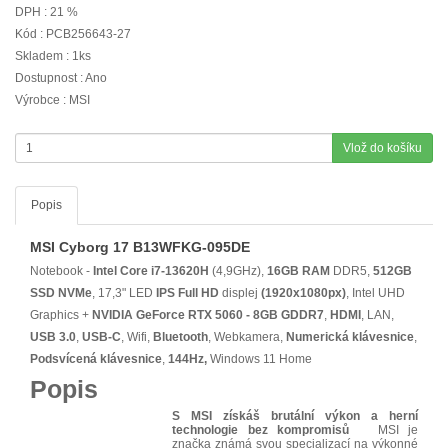
DPH : 21 %
Kód : PCB256643-27
Skladem : 1ks
Dostupnost : Ano
Výrobce : MSI
Vlož do košíku
Popis
MSI Cyborg 17 B13WFKG-095DE
Notebook -
Intel Core i7-13620H
(4,9GHz),
16GB RAM
DDR5,
512GB
SSD NVMe
, 17,3" LED
IPS
Full HD
displej
(1920x1080px)
, Intel UHD
Graphics +
NVIDIA GeForce RTX 5060 - 8GB GDDR7
,
HDMI
, LAN,
USB 3.0
,
USB-C
, Wifi,
Bluetooth
, Webkamera,
Numerická klávesnice
,
Podsvícená klávesnice
,
144Hz,
Windows 11 Home
Popis
S MSI získáš brutální výkon a herní
technologie bez kompromisů
MSI je
značka známá svou specializací na výkonné