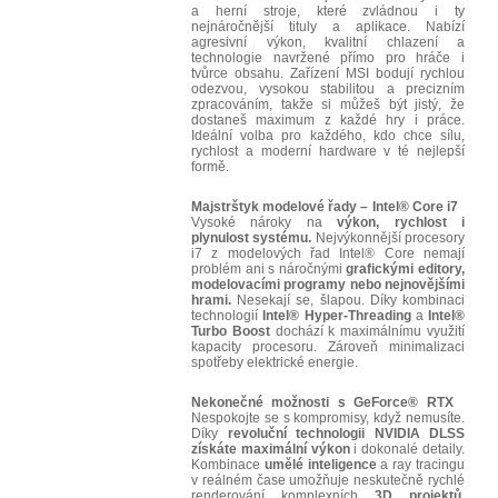
a herní stroje, které zvládnou i ty
nejnáročnější tituly a aplikace. Nabízí
agresivní výkon, kvalitní chlazení a
technologie navržené přímo pro hráče i
tvůrce obsahu. Zařízení MSI bodují rychlou
odezvou, vysokou stabilitou a precizním
zpracováním, takže si můžeš být jistý, že
dostaneš maximum z každé hry i práce.
Ideální volba pro každého, kdo chce sílu,
rychlost a moderní hardware v té nejlepší
formě.
Majstrštyk modelové řady – Intel® Core i7
Vysoké nároky na
výkon, rychlost i
plynulost systému.
Nejvýkonnější procesory
i7 z modelových řad Intel® Core nemají
problém ani s náročnými
grafickými editory,
modelovacími programy nebo nejnovějšími
hrami.
Nesekají se, šlapou. Díky kombinaci
technologií
Intel® Hyper-Threading
a
Intel®
Turbo Boost
dochází k maximálnímu využití
kapacity procesoru. Zároveň minimalizaci
spotřeby elektrické energie.
Nekonečné možnosti s GeForce® RTX
Nespokojte se s kompromisy, když nemusíte.
Díky
revoluční technologii NVIDIA DLSS
získáte maximální výkon
i dokonalé detaily.
Kombinace
umělé inteligence
a ray tracingu
v reálném čase umožňuje neskutečně rychlé
renderování komplexních
3D projektů,