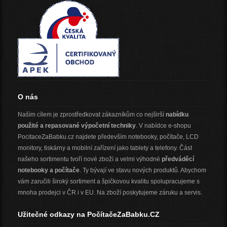
O nás
Naším cílem je zprostředkovat zákazníkům co nejširší
nabídku
použité a repasované výpočetní techniky
. V nabídce e-shopu
PocitaceZaBabku.cz najdete především notebooky, počítače, LCD
monitory, tiskárny a mobilní zařízení jako tablety a telefony. Část
našeho sortimentu tvoří nové zboží a velmi výhodné
předváděcí
notebooky a počítače
. Ty bývají ve stavu nových produktů. Abychom
vám zaručili široký sortiment a špičkovou kvalitu spolupracujeme s
mnoha prodejci v ČR i v EU. Na zboží poskytujeme záruku a servis.
Užitečné odkazy na PočítačeZaBabku.CZ