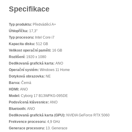
Specifikace
Typ produktu:
Předváděcí A+
Úhlopříčka:
17,3"
Typ procesoru:
Intel Core i7
Kapacita disku:
512 GB
Velikost operační paměti:
16 GB
Rozlišení:
1920 x 1080
Dedikovaná grafická karta:
ANO
Operační systém:
Windows 11 Home
Dotyková obrazovka:
NE
Barva:
Černá
HDMI:
ANO
Model:
Cyborg 17 B13WFKG-095DE
Podsvícená klávesnice:
ANO
Bluetooth:
ANO
Dedikovaná grafická karta (GPU):
NVIDIA GeForce RTX 5060
Frekvence procesoru:
4,9 GHz
Generace procesoru:
13. Generace