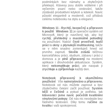
podmínkách bez námahy a zbytečných
překlepů. Klávesy jsou dobře viditelné i při
večerním psaní nebo cestování, takže
zůstáváš produktivní kdykoli a kdekoli. Navíc
působí elegantně a moderně, což přidává
celému notebooku na stylu a eleganci.
Windows 11 - Rychlý, bezpečný a připraven
k použití
Windows 11
je operační systém od
Microsoft, který je navržený tak, aby byl
rychlý
,
přehledný
a
maximálně
pohodlný
na používání. Nabízí
čisté
prostředí
,
lepší
práci
s okny
a
plynulejší multitasking
, takže
se v něm snadno zorientuješ hned od
prvního zapnutí.
Skvěle
zvládá
běžnou
kancelářskou práci, studium, zábavu i práci z
domova a je
plně
připravený
na moderní
aplikace i dlouhodobé aktualizace. Systém,
který
nekomplikuje
práci
, ale naopak ji
zrychluje
a
zpříjemňuje
každý den.
Notebook připravený k okamžitému
používání
Vše
nainstalováno a připraveno.
Notobook od nás můžete zapnout a bez
zbytečného čekání začít používat.
Systém
běží v češtině
a pokud je potřeba, tak
klávesnici jsme navíc počeštili kvalitními
vinylovými polepy
. Od nás nic neodejde bez
řádného testování. Díky tomu
ručíme za
kvalitu
i vaši spokojenost.