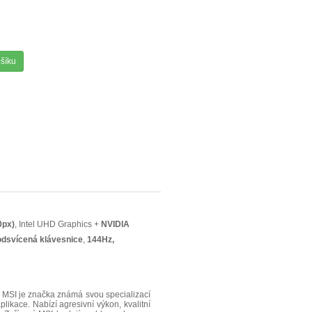
ošíku
0px)
, Intel UHD Graphics +
NVIDIA
dsvícená klávesnice
,
144Hz,
SI je značka známá svou specializací
plikace. Nabízí agresivní výkon, kvalitní