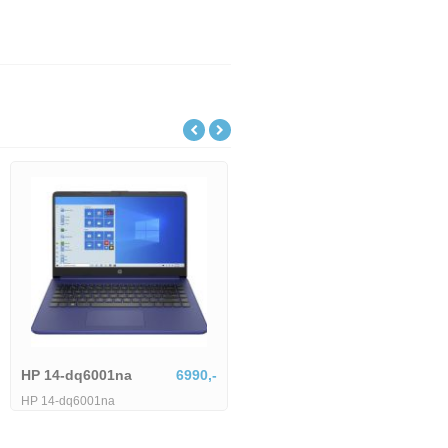
Lenovo IdeaPad Slim
18801,-
Lenovo IdeaPad Slim 5 15ARP10-
HP 14-dq6001na
6990,-
1745514
HP 14-dq6001na