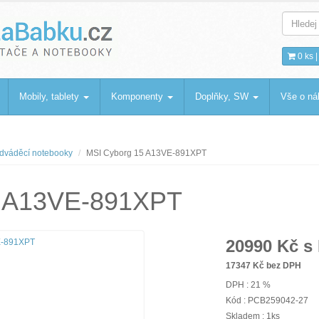
bku
.cz
0 ks 
Mobily, tablety
Komponenty
Doplňky, SW
Vše o n
dváděcí notebooky
MSI Cyborg 15 A13VE-891XPT
5 A13VE-891XPT
20990
Kč s
17347
Kč bez DPH
DPH : 21 %
Kód : PCB259042-27
Skladem : 1ks