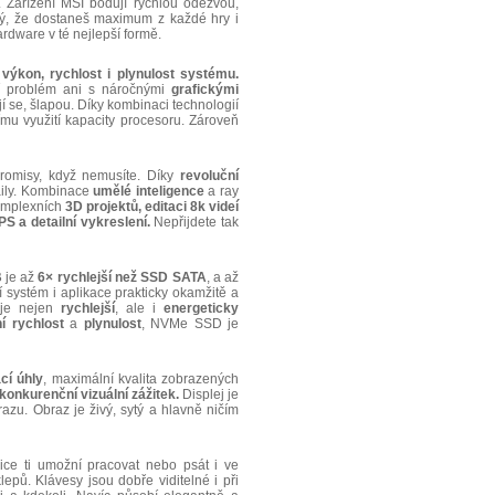
 Zařízení MSI bodují rychlou odezvou,
stý, že dostaneš maximum z každé hry i
ardware v té nejlepší formě.
a
výkon, rychlost i plynulost systému.
jí problém ani s náročnými
grafickými
 se, šlapou. Díky kombinaci technologií
u využití kapacity procesoru. Zároveň
misy, když nemusíte. Díky
revoluční
aily. Kombinace
umělé inteligence
a ray
komplexních
3D projektů, editaci 8k videí
S a detailní vykreslení.
Nepřijdete tak
B
je až
6× rychlejší než SSD SATA
, a až
tí systém i aplikace prakticky okamžitě a
 je nejen
rychlejší
, ale i
energeticky
 rychlost
a
plynulost
, NVMe SSD je
cí úhly
, maximální kvalita zobrazených
konkurenční vizuální zážitek.
Displej je
u. Obraz je živý, sytý a hlavně ničím
e ti umožní pracovat nebo psát i ve
ů. Klávesy jsou dobře viditelné i při