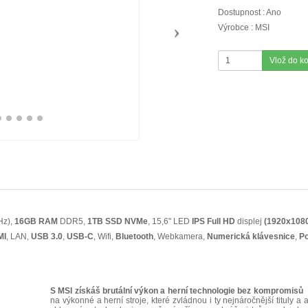
Dostupnost : Ano
Výrobce : MSI
Vlož do k
Hz),
16GB RAM
DDR5,
1TB SSD NVMe
, 15,6" LED
IPS
Full HD
displej
(1920x108
MI
, LAN,
USB 3.0
,
USB-C
, Wifi,
Bluetooth
, Webkamera,
Numerická klávesnice
,
Po
S MSI získáš brutální výkon a herní technologie bez kompromisů
M
na výkonné a herní stroje, které zvládnou i ty nejnáročnější tituly a a