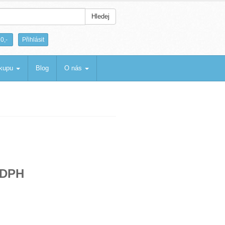
Hledej
|
0,-
Přihlásit
ákupu
Blog
O nás
 DPH