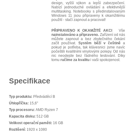
design, vyšší výkon a lepší zabezpečení.
Nabízí jednoduché ovládání a efektivnější
multitasking. Notebooky s předinstalovaným
Windows 11 jsou připraveny k okamžitému
použití - stačí zapnout a pracovat!
PŘIPRAVENO K OKAMŽITÉ AKCI
Vše
nainstalováno a připraveno.
Zařízení od nás
můžete zapnout a bez zbytečného čekání
začít používat.
Systém běží v češtině
a
pokud je potřeba, tak klávesnici jsme navíc
počeštili kvalitními vinylovými polepy. Od nás
nic neodejde bez řádného testování. Díky
tomu
ručíme za kvalitu
i vaši spokojenost.
Specifikace
Typ produktu:
Předváděcí B
Úhlopříčka:
15,6"
Typ procesoru:
AMD Ryzen 7
Kapacita disku:
512 GB
Velikost operační paměti:
16 GB
Rozlišení:
1920 x 1080