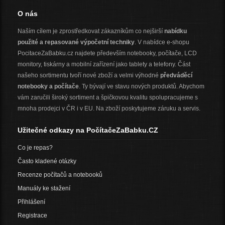
O nás
Naším cílem je zprostředkovat zákazníkům co nejširší
nabídku
použité a repasované výpočetní techniky
. V nabídce e-shopu
PocitaceZaBabku.cz najdete především notebooky, počítače, LCD
monitory, tiskárny a mobilní zařízení jako tablety a telefony. Část
našeho sortimentu tvoří nové zboží a velmi výhodné
předváděcí
notebooky a počítače
. Ty bývají ve stavu nových produktů. Abychom
vám zaručili široký sortiment a špičkovou kvalitu spolupracujeme s
mnoha prodejci v ČR i v EU. Na zboží poskytujeme záruku a servis.
Užitečné odkazy na PočítačeZaBabku.CZ
Co je repas?
Často kladené otázky
Recenze počítačů a notebooků
Manuály ke stažení
Přihlášení
Registrace