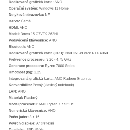
Dedikovaná grafická karta:
ANO
Operační systém:
Windows 11 Home
Dotyková obrazovka:
NE
Barva:
Černá
HDMI:
ANO
Model:
Bravo 15 C7VFK-262NL
Podsvícená klávesnice:
ANO
Bluetooth:
ANO
Dedikovaná grafická karta (GPU):
NVIDIA GeForce RTX 4060
Frekvence procesoru:
3,20 - 4,75 GHz
Generace procesoru:
Ryzen 7000 Series
Hmotnost (kg):
2,25
Integrovaná grafická karta:
AMD Radeon Graphics
Konvertibilita:
Pevný (klasický notebook)
LAN:
ANO
Materiál:
Plastový
Model procesoru:
AMD Ryzen 7 7735HS
Numerická klávesnice:
ANO
Počet jader:
8 + 16
Povrch displeje:
Antireflexní
Typ disku:
SSD NVMe