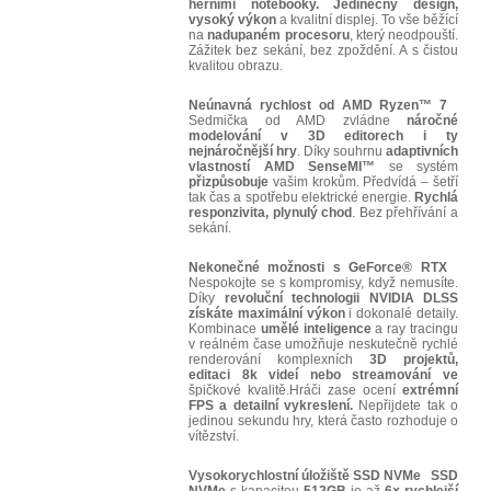
herními notebooky. Jedinečný design,
vysoký výkon
a kvalitní displej. To vše běžící
na
nadupaném procesoru
, který neodpouští.
Zážitek bez sekání, bez zpoždění. A s čistou
kvalitou obrazu.
Neúnavná rychlost od AMD Ryzen™ 7
Sedmička od AMD zvládne
náročné
modelování v 3D editorech i ty
nejnáročnější hry
. Díky souhrnu
adaptivních
vlastností AMD SenseMI™
se systém
přizpůsobuje
vašim krokům. Předvídá – šetří
tak čas a spotřebu elektrické energie.
Rychlá
responzivita, plynulý chod
. Bez přehřívání a
sekání.
Nekonečné možnosti s GeForce® RTX
Nespokojte se s kompromisy, když nemusíte.
Díky
revoluční technologii NVIDIA DLSS
získáte maximální výkon
i dokonalé detaily.
Kombinace
umělé inteligence
a ray tracingu
v reálném čase umožňuje neskutečně rychlé
renderování komplexních
3D projektů,
editaci 8k videí nebo streamování ve
špičkové kvalitě.Hráči zase ocení
extrémní
FPS a detailní vykreslení.
Nepřijdete tak o
jedinou sekundu hry, která často rozhoduje o
vítězství.
Vysokorychlostní úložiště SSD NVMe
SSD