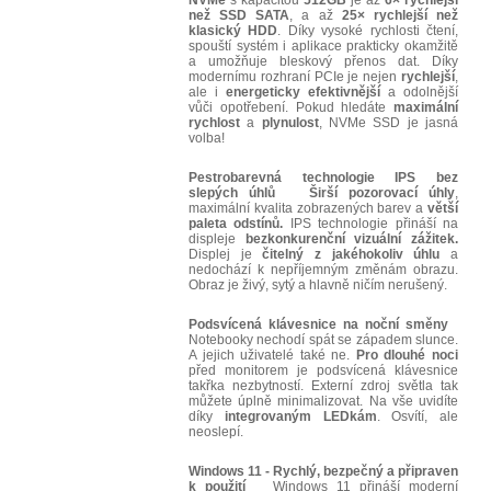
NVMe
s kapacitou
512GB
je až
6× rychlejší
než SSD SATA
, a až
25× rychlejší než
klasický HDD
. Díky vysoké rychlosti čtení,
spouští systém i aplikace prakticky okamžitě
a umožňuje bleskový přenos dat. Díky
modernímu rozhraní PCIe je nejen
rychlejší
,
ale i
energeticky efektivnější
a odolnější
vůči opotřebení. Pokud hledáte
maximální
rychlost
a
plynulost
, NVMe SSD je jasná
volba!
Pestrobarevná technologie IPS bez
slepých úhlů
Širší pozorovací úhly
,
maximální kvalita zobrazených barev a
větší
paleta odstínů.
IPS technologie přináší na
displeje
bezkonkurenční vizuální zážitek.
Displej je
čitelný z jakéhokoliv úhlu
a
nedochází k nepříjemným změnám obrazu.
Obraz je živý, sytý a hlavně ničím nerušený.
Podsvícená klávesnice na noční směny
Notebooky nechodí spát se západem slunce.
A jejich uživatelé také ne.
Pro dlouhé noci
před monitorem je podsvícená klávesnice
takřka nezbytností. Externí zdroj světla tak
můžete úplně minimalizovat. Na vše uvidíte
díky
integrovaným LEDkám
. Osvítí, ale
neoslepí.
Windows 11 - Rychlý, bezpečný a připraven
k použití
Windows 11 přináší moderní