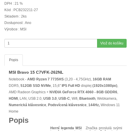
DPH : 21 %
Kód : PCB232211-27
Skladem : 2ks
Dostupnost : Ano
Výrobce : MSI
Vlož do košíku
Popis
MSI Bravo 15 C7VFK-262NL
Notebook -
AMD Ryzen 7 7735HS
(3,20 - 4,75GHz),
16GB RAM
DDR5,
512GB SSD NVMe
, 15,6"
IPS
Full HD
displej
(1920x1080px)
,
AMD Radeon Graphics +
NVIDIA GeForce RTX 4060 - 8GB GDDR6
,
HDMI
, LAN, USB 2.0,
USB 3.0
,
USB-C
, Wifi,
Bluetooth
, Webkamera,
Numerická klávesnice
,
Podsvícená klávesnice
,
144Hz,
Windows 11
Home
Popis
Herní legenda MSI
Značka proslulá svými