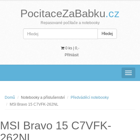
PocitaceZaBabku
.cz
Repasované počítače a notebooky
Hledej
0 ks |
0,-
Přihlásit
Navig
Domů
Notebooky a příslušenství
Předváděcí notebooky
MSI Bravo 15 C7VFK-262NL
MSI Bravo 15 C7VFK-
262NL