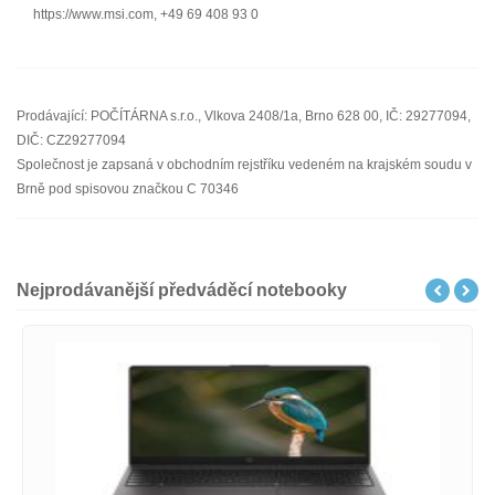
https://www.msi.com, +49 69 408 93 0
Prodávající: POČÍTÁRNA s.r.o., Vlkova 2408/1a, Brno 628 00, IČ: 29277094,
DIČ: CZ29277094
Společnost je zapsaná v obchodním rejstříku vedeném na krajském soudu v
Brně pod spisovou značkou C 70346
Nejprodávanější předváděcí notebooky