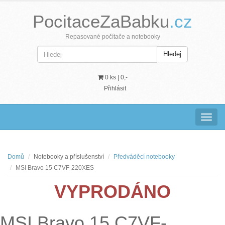
PocitaceZaBabku
.cz
Repasované počítače a notebooky
Hledej
0 ks |
0,-
Přihlásit
Navig
Domů
Notebooky a příslušenství
Předváděcí notebooky
MSI Bravo 15 C7VF-220XES
VYPRODÁNO
MSI Bravo 15 C7VF-