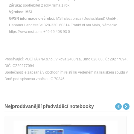
Záruka:
spotřebitel 2 roky, firma 1 rok
Výrobce:
MSI
GPSR informace o výrobci:
MSI Electronics (Deutschland) GmbH,
Hanauer Landstraße 328-330, 60314 Frankfurt am Main, Německo
https://www.msi.com, +49 69 408 93 0
Prodávající: POČÍTÁRNA s.r.o., Vlkova 2408/1a, Brno 628 00, IČ: 29277094,
DIČ: CZ29277094
Společnost je zapsaná v obchodním rejstříku vedeném na krajském soudu v
Brně pod spisovou značkou C 70346
Nejprodávanější předváděcí notebooky