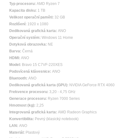
Typ procesoru:
AMD Ryzen 7
Kapacita disku:
1 TB
Velikost operační paměti:
32 GB
Rozlišení:
1920 x 1080
Dedikovaná grafická karta:
ANO
Operační systém:
Windows 11 Home
Dotyková obrazovka:
NE
Barva:
Černá
HDMI:
ANO
Model:
Bravo 15 C7VF-220XES
Podsvícená klávesnice:
ANO
Bluetooth:
ANO
Dedikovaná grafická karta (GPU):
NVIDIA GeForce RTX 4060
Frekvence procesoru:
3,20 - 4,75 GHz
Generace procesoru:
Ryzen 7000 Series
Hmotnost (kg):
2,25
Integrovaná grafická karta:
AMD Radeon Graphics
Konvertibilita:
Pevný (klasický notebook)
LAN:
ANO
Materiál:
Plastový