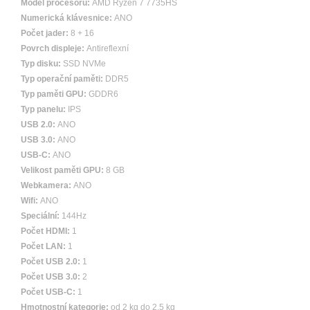
Model procesoru:
AMD Ryzen 7 7735HS
Numerická klávesnice:
ANO
Počet jader:
8 + 16
Povrch displeje:
Antireflexní
Typ disku:
SSD NVMe
Typ operační paměti:
DDR5
Typ paměti GPU:
GDDR6
Typ panelu:
IPS
USB 2.0:
ANO
USB 3.0:
ANO
USB-C:
ANO
Velikost paměti GPU:
8 GB
Webkamera:
ANO
Wifi:
ANO
Speciální:
144Hz
Počet HDMI:
1
Počet LAN:
1
Počet USB 2.0:
1
Počet USB 3.0:
2
Počet USB-C:
1
Hmotnostní kategorie:
od 2 kg do 2,5 kg