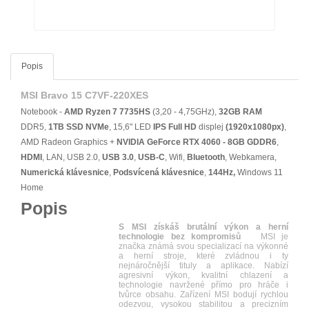
Popis
MSI Bravo 15 C7VF-220XES
Notebook -
AMD Ryzen 7 7735HS
(3,20 - 4,75GHz),
32GB RAM
DDR5,
1TB SSD NVMe
, 15,6" LED
IPS
Full HD
displej
(1920x1080px)
,
AMD Radeon Graphics +
NVIDIA GeForce RTX 4060 - 8GB GDDR6
,
HDMI
, LAN, USB 2.0,
USB 3.0
,
USB-C
, Wifi,
Bluetooth
, Webkamera,
Numerická klávesnice
,
Podsvícená klávesnice
,
144Hz,
Windows 11
Home
Popis
S MSI získáš brutální výkon a herní
technologie bez kompromisů
MSI je
značka známá svou specializací na výkonné
a herní stroje, které zvládnou i ty
nejnáročnější tituly a aplikace. Nabízí
agresivní výkon, kvalitní chlazení a
technologie navržené přímo pro hráče i
tvůrce obsahu. Zařízení MSI bodují rychlou
odezvou, vysokou stabilitou a precizním