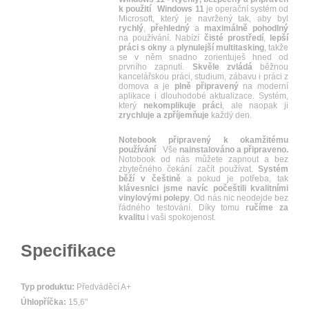
k použití
Windows 11
je operační systém od
Microsoft, který je navržený tak, aby byl
rychlý
,
přehledný
a
maximálně
pohodlný
na používání. Nabízí
čisté
prostředí
,
lepší
práci
s okny
a
plynulejší multitasking
, takže
se v něm snadno zorientuješ hned od
prvního zapnutí.
Skvěle
zvládá
běžnou
kancelářskou práci, studium, zábavu i práci z
domova a je
plně
připravený
na moderní
aplikace i dlouhodobé aktualizace. Systém,
který
nekomplikuje
práci
, ale naopak ji
zrychluje
a
zpříjemňuje
každý den.
Notebook připravený k okamžitému
používání
Vše
nainstalováno a připraveno.
Notobook od nás můžete zapnout a bez
zbytečného čekání začít používat.
Systém
běží v češtině
a pokud je potřeba, tak
klávesnici jsme navíc počeštili kvalitními
vinylovými polepy
. Od nás nic neodejde bez
řádného testování. Díky tomu
ručíme za
kvalitu
i vaši spokojenost.
Specifikace
Typ produktu:
Předváděcí A+
Úhlopříčka:
15,6"