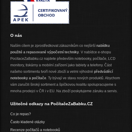
O nás
Naším cílem je zprostředkovat zákazníkům co nejširší
nabídku
použité a repasované výpočetní techniky
. V nabídce e-shopu
PocitaceZaBabku.cz najdete především notebooky, počítače, LCD
monitory, tiskárny a mobilní zařízení jako tablety a telefony. Část
našeho sortimentu tvoří nové zboží a velmi výhodné
předváděcí
notebooky a počítače
. Ty bývají ve stavu nových produktů. Abychom
vám zaručili široký sortiment a špičkovou kvalitu spolupracujeme s
mnoha prodejci v ČR i v EU. Na zboží poskytujeme záruku a servis.
Užitečné odkazy na PočítačeZaBabku.CZ
Co je repas?
Často kladené otázky
Recenze počítačů a notebooků