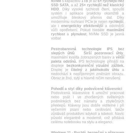
NVMe
s kapacitou
1TB
je až
6× rychlejší než
SSD SATA
, a až
25× rychlejší než klasický
HDD
. Díky vysoké rychlosti čtení, spouští
systém i aplikace prakticky okamžitě a
umožňuje bleskový přenos dat. Díky
modernímu rozhraní PCIe je nejen
rychlejší
,
ale i
energeticky efektivnější
a odolnější
vůči opotřebení. Pokud hledáte
maximální
rychlost
a
plynulost
, NVMe SSD je jasná
volba!
Pestrobarevná technologie IPS bez
slepých úhlů
Širší pozorovací úhly
,
maximální kvalita zobrazených barev a
větší
paleta odstínů.
IPS technologie přináší na
displeje
bezkonkurenční vizuální zážitek.
Displej je
čitelný z jakéhokoliv úhlu
a
nedochází k nepříjemným změnám obrazu.
Obraz je živý, sytý a hlavně ničím nerušený.
Pohodlí a styl díky podsvícené klávesnici
Podsvícená klávesnice ti umožní pracovat
nebo psát i ve zhoršených světelných
podmínkách bez námahy a zbytečných
překlepů. Klávesy jsou dobře viditelné i při
večerním psaní nebo cestování, takže
zůstáváš produktivní kdykoli a kdekoli. Navíc
působí elegantně a moderně, což přidává
celému notebooku na stylu a eleganci.
Windows 11 - Rychlý, bezpečný a připraven