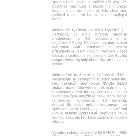
zpracováním, takže si můžeš být jistý, že
dostaneš maximum z každé hry i práce.
Ideální volba pro každého, kdo chce sílu,
rychlost a moderní hardware v té nejlepší
formě.
Neúnavná rychlost od AMD Ryzen™ 7
Sedmička od AMD zvládne
náročné
modelování v 3D editorech i ty
nejnáročnější hry
. Díky souhrnu
adaptivních
vlastností AMD SenseMI™
se systém
přizpůsobuje
vašim krokům. Předvídá – šetří
tak čas a spotřebu elektrické energie.
Rychlá
responzivita, plynulý chod
. Bez přehřívání a
sekání.
Nekonečné možnosti s GeForce® RTX
Nespokojte se s kompromisy, když nemusíte.
Díky
revoluční technologii NVIDIA DLSS
získáte maximální výkon
i dokonalé detaily.
Kombinace
umělé inteligence
a ray tracingu
v reálném čase umožňuje neskutečně rychlé
renderování komplexních
3D projektů,
editaci 8k videí nebo streamování ve
špičkové kvalitě.Hráči zase ocení
extrémní
FPS a detailní vykreslení.
Nepřijdete tak o
jedinou sekundu hry, která často rozhoduje o
vítězství.
Vysokorychlostní úložiště SSD NVMe
SSD