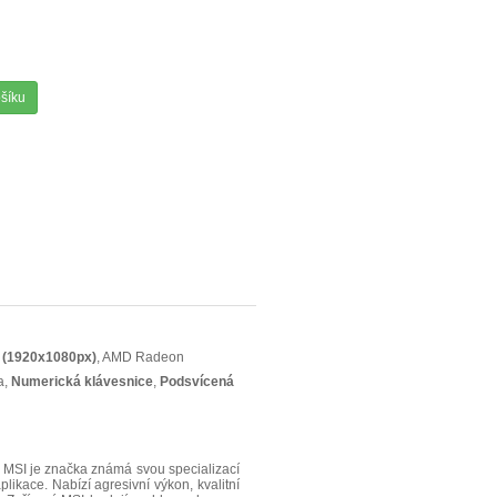
ošíku
j
(1920x1080px)
, AMD Radeon
a,
Numerická klávesnice
,
Podsvícená
SI je značka známá svou specializací
plikace. Nabízí agresivní výkon, kvalitní