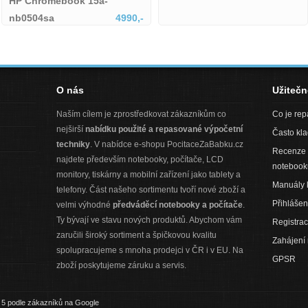
ok 15a-
HP 14-dq60
4990,-
HP 14-dq6001
 15a-nb0504sa
O nás
Užiteč
Naším cílem je zprostředkovat zákazníkům co
Co je re
nejširší
nabídku použité a repasované výpočetní
Často kl
techniky
. V nabídce e-shopu PocitaceZaBabku.cz
Recenze 
najdete především notebooky, počítače, LCD
notebook
monitory, tiskárny a mobilní zařízení jako tablety a
Manuály 
telefony. Část našeho sortimentu tvoří nové zboží a
Přihlášen
velmi výhodné
předváděcí notebooky a počítače
.
Ty bývají ve stavu nových produktů. Abychom vám
Registra
zaručili široký sortiment a špičkovou kvalitu
Zahájení
spolupracujeme s mnoha prodejci v ČR i v EU. Na
GPSR
zboží poskytujeme záruku a servis.
/ 5 podle zákazníků na Google