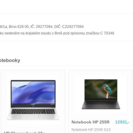
08/1a, Brno 628 00, IČ: 29277094, DIČ: CZ29277094
říku vedeném na krajském soudu v Brně pod spisovou značkou C 70346
notebooky
Notebook HP 255R
12931,-
Notebook HP 255R G10