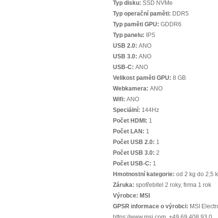
Typ disku:
SSD NVMe
Typ operační paměti:
DDR5
Typ paměti GPU:
GDDR6
Typ panelu:
IPS
USB 2.0:
ANO
USB 3.0:
ANO
USB-C:
ANO
Velikost paměti GPU:
8 GB
Webkamera:
ANO
Wifi:
ANO
Speciální:
144Hz
Počet HDMI:
1
Počet LAN:
1
Počet USB 2.0:
1
Počet USB 3.0:
2
Počet USB-C:
1
Hmotnostní kategorie:
od 2 kg do 2,5 
Záruka:
spotřebitel 2 roky, firma 1 rok
Výrobce:
MSI
GPSR informace o výrobci:
MSI Electr
https://www.msi.com, +49 69 408 93 0