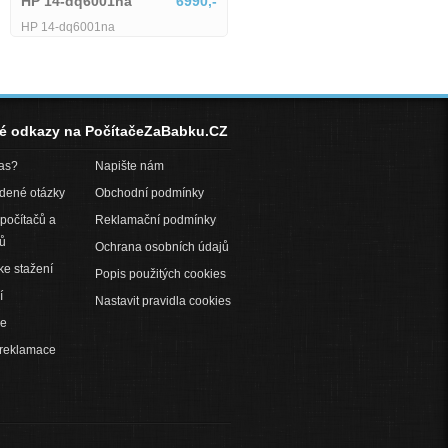
01na
6990,-
1745514
na
né odkazy na PočítačeZaBabku.CZ
pas?
Napište nám
adené otázky
Obchodní podmínky
počítačů a
Reklamační podmínky
ů
Ochrana osobních údajů
ke stažení
Popis použitých cookies
í
Nastavit pravidla cookies
ce
 reklamace