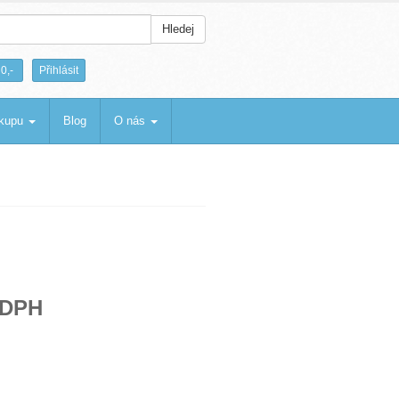
Hledej
|
0,-
Přihlásit
ákupu
Blog
O nás
 DPH