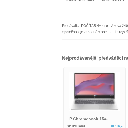
Prodávající: POČÍTÁRNA s.r.o., Vlkova 24
Společnost je zapsaná v obchodním rejst
Nejprodávanější předváděcí 
15-fd0157nia
HP Chromebook 15a-
6490,-
nb0504sa
4694,-