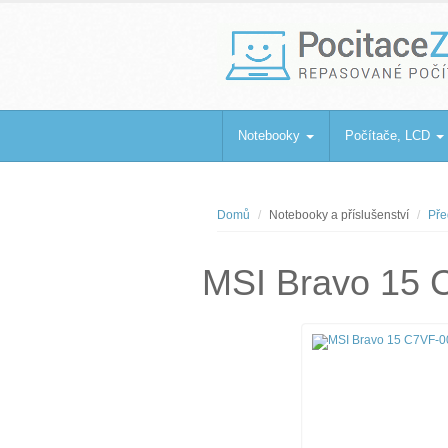
PocitaceZaBa
Repasované počítače a notebooky
Notebooky
Počítače, LCD
Domů
Notebooky a příslušenství
Pře
MSI Bravo 15