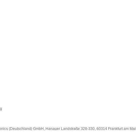
kg
onics (Deutschland) GmbH, Hanauer Landstraße 328-330, 60314 Frankfurt am Ma