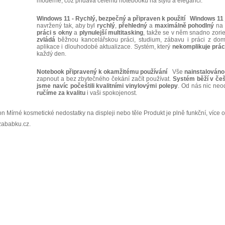
moderně, což přidává celému notebooku na stylu a eleganci.
Windows 11 - Rychlý, bezpečný a připraven k použití
Windows 11
navržený tak, aby byl
rychlý
,
přehledný
a
maximálně
pohodlný
na 
práci
s okny
a
plynulejší multitasking
, takže se v něm snadno zori
zvládá
běžnou kancelářskou práci, studium, zábavu i práci z do
aplikace i dlouhodobé aktualizace. Systém, který
nekomplikuje
prác
každý den.
Notebook připravený k okamžitému používání
Vše
nainstalováno
zapnout a bez zbytečného čekání začít používat.
Systém běží v češ
jsme navíc počeštili kvalitními vinylovými polepy
. Od nás nic neo
ručíme za kvalitu
i vaši spokojenost.
 Mírné kosmetické nedostatky na displeji nebo těle Produkt je plně funkční, více o 
zababku.cz.