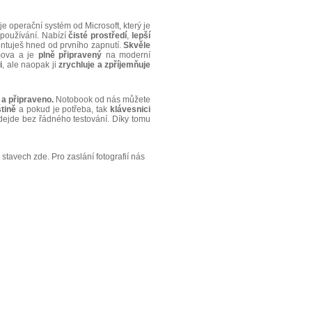
je operační systém od Microsoft, který je
používání. Nabízí
čisté
prostředí
,
lepší
entuješ hned od prvního zapnutí.
Skvěle
mova a je
plně
připravený
na moderní
i
, ale naopak ji
zrychluje
a
zpříjemňuje
 a připraveno.
Notobook od nás můžete
tině
a pokud je potřeba, tak
klávesnici
dejde bez řádného testování. Díky tomu
stavech zde. Pro zaslání fotografií nás