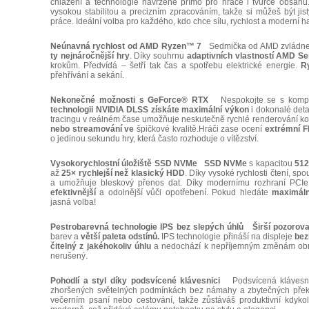
chlazení a technologie navržené přímo pro hráče i tvůrce obsahu.
vysokou stabilitou a precizním zpracováním, takže si můžeš být ji
práce. Ideální volba pro každého, kdo chce sílu, rychlost a moderní h
Neúnavná rychlost od AMD Ryzen™ 7
Sedmička od AMD zvládn
ty nejnáročnější hry
. Díky souhrnu
adaptivních vlastností AMD 
krokům. Předvídá – šetří tak čas a spotřebu elektrické energie.
R
přehřívání a sekání.
Nekonečné možnosti s GeForce® RTX
Nespokojte se s kompro
technologii NVIDIA DLSS získáte maximální výkon
i dokonalé det
tracingu v reálném čase umožňuje neskutečně rychlé renderování 
nebo streamování ve
špičkové kvalitě.Hráči zase ocení
extrémní FP
o jedinou sekundu hry, která často rozhoduje o vítězství.
Vysokorychlostní úložiště SSD NVMe
SSD NVMe
s kapacitou
51
až
25× rychlejší než klasický HDD
. Díky vysoké rychlosti čtení, spo
a umožňuje bleskový přenos dat. Díky modernímu rozhraní PCI
efektivnější
a odolnější vůči opotřebení. Pokud hledáte
maximální
jasná volba!
Pestrobarevná technologie IPS bez slepých úhlů
Širší pozorova
barev a
větší paleta odstínů.
IPS technologie přináší na displeje
bez
čitelný z jakéhokoliv úhlu
a nedochází k nepříjemným změnám obraz
nerušený.
Pohodlí a styl díky podsvícené klávesnici
Podsvícená klávesnic
zhoršených světelných podmínkách bez námahy a zbytečných překlep
večerním psaní nebo cestování, takže zůstáváš produktivní kdykol