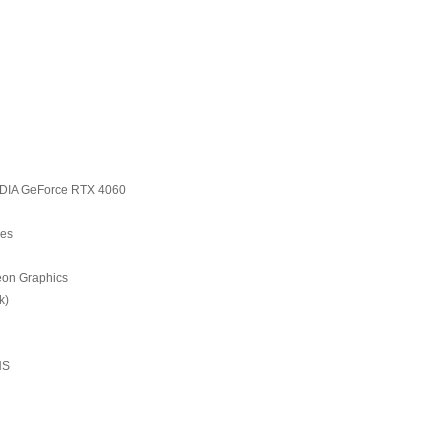
DIA GeForce RTX 4060
ies
on Graphics
k)
HS