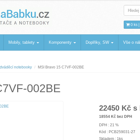
bku
.cz
0 ks 
Mobily, tablety
Komponenty
Doplňky, SW
Vše o n
dváděcí notebooky
MSI Bravo 15 C7VF-002BE
 C7VF-002BE
22450
Kč s
18554
Kč bez DPH
DPH : 21 %
Kód : PCB259031-27
Skladem : 1ks