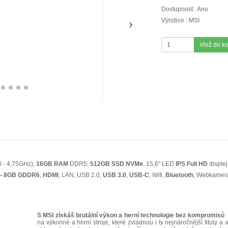
Dostupnost : Ano
Výrobce : MSI
Vlož do k
0 - 4,75GHz),
16GB RAM
DDR5,
512GB SSD NVMe
, 15,6" LED
IPS
Full HD
disple
 - 8GB GDDR6
,
HDMI
, LAN, USB 2.0,
USB 3.0
,
USB-C
, Wifi,
Bluetooth
, Webkamer
S MSI získáš brutální výkon a herní technologie bez kompromisů
M
na výkonné a herní stroje, které zvládnou i ty nejnáročnější tituly a a