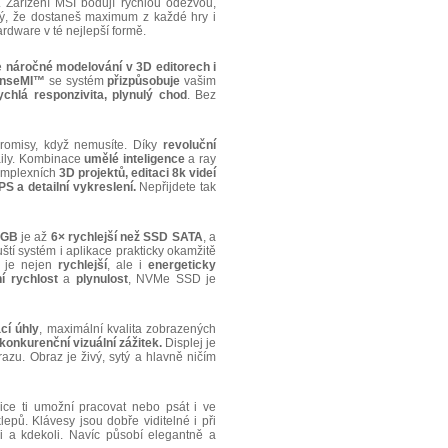
 Zařízení MSI bodují rychlou odezvou,
stý, že dostaneš maximum z každé hry i
ardware v té nejlepší formě.
e
náročné modelování v 3D editorech i
SenseMI™
se systém
přizpůsobuje
vašim
ychlá responzivita, plynulý chod
. Bez
misy, když nemusíte. Díky
revoluční
aily. Kombinace
umělé inteligence
a ray
komplexních
3D projektů, editaci 8k videí
S a detailní vykreslení.
Nepřijdete tak
2GB
je až
6× rychlejší než SSD SATA
, a
uští systém i aplikace prakticky okamžitě
e je nejen
rychlejší
, ale i
energeticky
 rychlost
a
plynulost
, NVMe SSD je
cí úhly
, maximální kvalita zobrazených
konkurenční vizuální zážitek.
Displej je
u. Obraz je živý, sytý a hlavně ničím
e ti umožní pracovat nebo psát i ve
ů. Klávesy jsou dobře viditelné i při
i a kdekoli. Navíc působí elegantně a