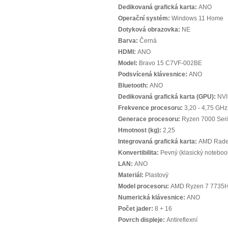
Dedikovaná grafická karta:
ANO
Operační systém:
Windows 11 Home
Dotyková obrazovka:
NE
Barva:
Černá
HDMI:
ANO
Model:
Bravo 15 C7VF-002BE
Podsvícená klávesnice:
ANO
Bluetooth:
ANO
Dedikovaná grafická karta (GPU):
NVI
Frekvence procesoru:
3,20 - 4,75 GHz
Generace procesoru:
Ryzen 7000 Ser
Hmotnost (kg):
2,25
Integrovaná grafická karta:
AMD Rade
Konvertibilita:
Pevný (klasický noteboo
LAN:
ANO
Materiál:
Plastový
Model procesoru:
AMD Ryzen 7 7735
Numerická klávesnice:
ANO
Počet jader:
8 + 16
Povrch displeje:
Antireflexní