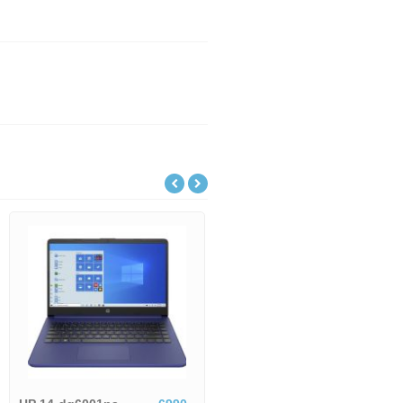
Lenovo IdeaPad Slim
18801,-
Lenovo IdeaPad Slim 5 15ARP10-