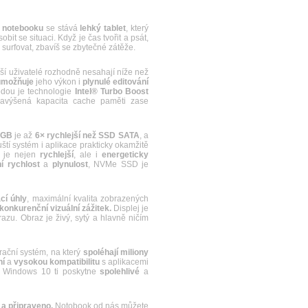
notebooku
se stává
lehký
tablet
, který
obit se situaci. Když je čas tvořit a psát,
 surfovat, zbavíš se zbytečné zátěže.
 uživatelé rozhodně nesahají níže než
umožňuje
jeho výkon i
plynulé editování
dou je technologie
Intel® Turbo Boost
 Navýšená kapacita cache paměti zase
6GB
je až
6× rychlejší než SSD SATA
, a
uští systém i aplikace prakticky okamžitě
e je nejen
rychlejší
, ale i
energeticky
 rychlost
a
plynulost
, NVMe SSD je
cí úhly
, maximální kvalita zobrazených
konkurenční vizuální zážitek.
Displej je
u. Obraz je živý, sytý a hlavně ničím
ační systém, na který
spoléhají miliony
ní
a
vysokou
kompatibilitu
s aplikacemi
, Windows 10 ti poskytne
spolehlivé
a
 a připraveno.
Notobook od nás můžete