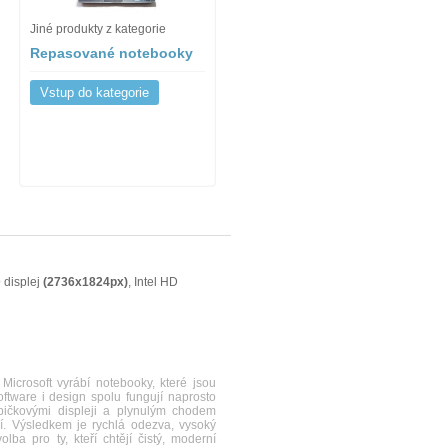
Jiné produkty z kategorie
Repasované notebooky
Vstup do kategorie
D
displej
(2736x1824px)
, Intel HD
crosoft vyrábí notebooky, které jsou
ftware i design spolu fungují naprosto
špičkovými displeji a plynulým chodem
í. Výsledkem je rychlá odezva, vysoký
olba pro ty, kteří chtějí čistý, moderní