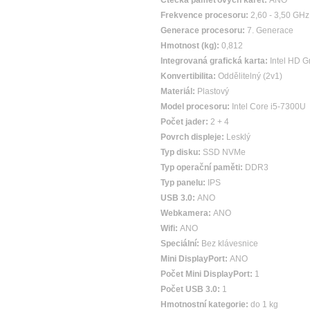
Čtečka paměťových karet:
ANO
Frekvence procesoru:
2,60 - 3,50 GHz
Generace procesoru:
7. Generace
Hmotnost (kg):
0,812
Integrovaná grafická karta:
Intel HD G
Konvertibilita:
Oddělitelný (2v1)
Materiál:
Plastový
Model procesoru:
Intel Core i5-7300U
Počet jader:
2 + 4
Povrch displeje:
Lesklý
Typ disku:
SSD NVMe
Typ operační paměti:
DDR3
Typ panelu:
IPS
USB 3.0:
ANO
Webkamera:
ANO
Wifi:
ANO
Speciální:
Bez klávesnice
Mini DisplayPort:
ANO
Počet Mini DisplayPort:
1
Počet USB 3.0:
1
Hmotnostní kategorie:
do 1 kg