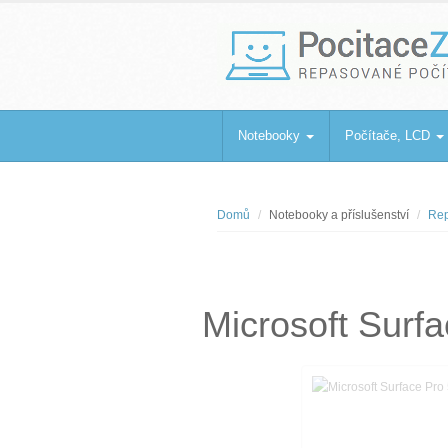
PocitaceZaBa
Repasované počítače a notebooky
Notebooky
Počítače, LCD
Domů
Notebooky a příslušenství
Rep
Microsoft Surfa