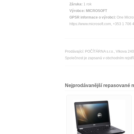
Záruka:
1 rok
Výrobce:
MICROSOFT
GPSR informace o výrobci:
One Micros
https://www.microsoft.com, +353 1 706 
Prodávající: POČÍTÁRNA s.r.o., Vlkova 24
Společnost je zapsaná v obchodním rejst
Nejprodávanější repasované 