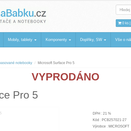
bku
.cz
0 ks 
Mobily, tablety
Komponenty
Doplňky, SW
Vše o n
asované notebooky
Microsoft Surface Pro 5
VYPRODÁNO
ce Pro 5
DPH : 21 %
Kód : PCB257021-27
Výrobce : MICROSOFT