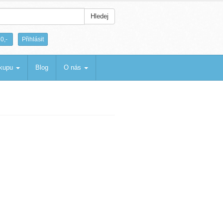
Hledej
|
0,-
Přihlásit
ákupu
Blog
O nás