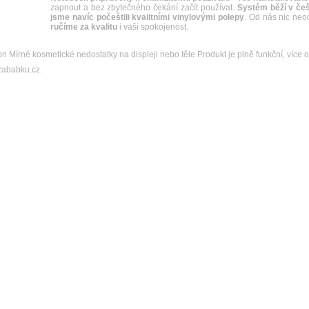
zapnout a bez zbytečného čekání začít používat.
Systém běží v češ
jsme navíc počeštili kvalitními vinylovými polepy
. Od nás nic neo
ručíme za kvalitu
i vaši spokojenost.
 Mírné kosmetické nedostatky na displeji nebo těle Produkt je plně funkční, více o 
zababku.cz.