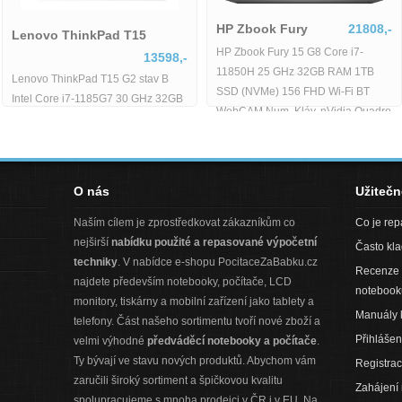
HP Zbook Fur
Lenovo ThinkPad T15
HP Zbook Fury 15
13598,-
480
2889,-
11850H 25 GHz 
Lenovo ThinkPad T15 G2 stav B
SSD (NVMe) 156 
Intel Core i7-1185G7 30 GHz 32GB
WebCAM Num. Klá
B|HD
RAM 512GB SSD 156 FHD Wi-Fi
RTX
BT WebCAM Windows 11 Pro -
O nás
Užiteč
Naším cílem je zprostředkovat zákazníkům co
Co je re
nejširší
nabídku použité a repasované výpočetní
Často kl
techniky
. V nabídce e-shopu PocitaceZaBabku.cz
Recenze 
najdete především notebooky, počítače, LCD
notebook
monitory, tiskárny a mobilní zařízení jako tablety a
Manuály 
telefony. Část našeho sortimentu tvoří nové zboží a
Přihlášen
velmi výhodné
předváděcí notebooky a počítače
.
Ty bývají ve stavu nových produktů. Abychom vám
Registra
zaručili široký sortiment a špičkovou kvalitu
Zahájení
spolupracujeme s mnoha prodejci v ČR i v EU. Na