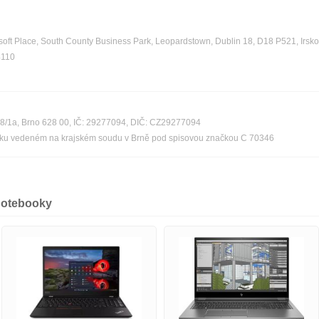
oft Place, South County Business Park, Leopardstown, Dublin 18, D18 P521, Irsko
4110
08/1a, Brno 628 00, IČ: 29277094, DIČ: CZ29277094
říku vedeném na krajském soudu v Brně pod spisovou značkou C 70346
notebooky