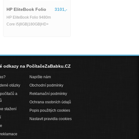
HP EliteBook Folio
3101,-
y
21808,-
HP EliteBook Folio 9480m
 G8 Core i7-
Core i5|8GB|180GB|HD+
32GB RAM 1TB
FHD Wi-Fi BT
v. nVidia Quadro
né odkazy na PočítačeZaBabku.CZ
pas?
Napište nám
adené otázky
Obchodní podmínky
počítačů a
Reklamační podmínky
ů
Ochrana osobních údajů
ke stažení
Popis použitých cookies
í
Nastavit pravidla cookies
ce
 reklamace