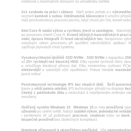
notebook s maximálním důrazem na uživatelský zážitek.
2v1 svoboda na práci i zábavu
Stačí jeden pohyb a z
výkonného
vezmeš
kamkoli
s
sebou
.
Odnímatelná
klávesnice
ti umožní přizpůs
máš plnohodnotnou pracovní plochu, když chceš jen číst, kreslit nebo
Intel Core i5 nabízí výkon a rychlost, které si zamilujete.
Náročnější
po procesoru Intel® Core i5.
Kromě běžných kancelářských prací 
videí, úpravu fotografií či hraní náročnějších her.
Nespornou výho
navyšující výkon procesoru při spuštění náročnějších aplikací.
zajišťuje plynulejší chod systému.
Vysokorychlostní úložiště SSD NVMe
SSD NVMe
s kapacitou
25
až
25× rychlejší než klasický HDD
. Díky vysoké rychlosti čtení, spo
a umožňuje bleskový přenos dat. Díky modernímu rozhraní PCI
efektivnější
a odolnější vůči opotřebení. Pokud hledáte
maximální
jasná volba!
Pestrobarevná technologie IPS bez slepých úhlů
Širší pozorova
barev a
větší paleta odstínů.
IPS technologie přináší na displeje
bez
čitelný z jakéhokoliv úhlu
a nedochází k nepříjemným změnám obraz
nerušený.
Ověřený systém Windows 10
Windows 10
je roky
prověřený
oper
uživatelů
po celém světě. Nabízí
stabilní
výkon
,
jednoduché
ovládá
i periferiemi. Ať už potřebuješ
pracovat
,
studovat
nebo se
bavit
bezpečné
prostředí
bez zbytečných komplikací.
Notebook připravený k okamžitému používání
Vše
nainstalováno