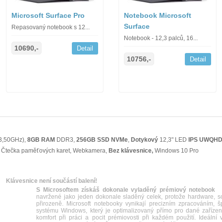
Microsoft Surface Pro
Notebook Microsoft
Surface
Repasovaný notebook s 12...
Notebook - 12,3 palců, 16...
10690,-
Detail
10756,-
Detail
 3,50GHz),
8GB RAM
DDR3,
256GB SSD NVMe
,
Dotykový
12,3" LED
IPS
UWQH
, Čtečka paměťových karet, Webkamera,
Bez klávesnice,
Windows 10 Pro
Klávesnice není součástí balení!
S Microsoftem získáš dokonale vyladěný prémiový notebook
Mi
navržené jako jeden dokonale sladěný celek, protože hardware, so
přirozeně. Microsoft notebooky vynikají precizním zpracováním, 
systému Windows, který je optimalizovaný přímo pro dané zařízen
komfort při práci a pocit prémiovosti při každém použití. Ideální v