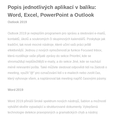
Popis jednotlivých aplikací v balíku:
Word, Excel, PowerPoint a Outlook
Outlook 2019
Outlook 2019 je nejlepším programem pro správu a sledování e-mailů,
kontaktů, úkolů a soukromých či skupinových kalendářů. Poskytuje jak
tradiční, tak nové mocné nástroje, které učiní vaši práci ještě
efektivnější. Jednou z nových vymožeností je funkce Focused Inbox,
která rozděluje vaše přijaté zprávy do sekce Prioritní, kde se
shromažďují nejdůležitější e-maily, a do sekce Jiné, kde se nachází
méně relevantní pošta. Také můžete sledovat odpovědi lidí na žádosti o
meeting, využít "@" pro označování lidí v e-mailech nebo zvolit čas,
který vyhovuje všem, a naplánovat tak meeting napříč časovými pásmy.
Word 2019
Word 2019 přináší široké spektrum nových nástrojů, šablon a možností
vytvářet skvěle vypadající a strukturované dokumenty. Vylepšená
technologie detekce pravopisných a gramatických chyb a nástroj