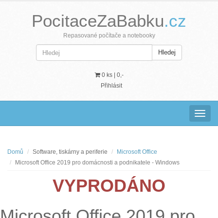
PocitaceZaBabku
.cz
Repasované počítače a notebooky
Hledej
0 ks |
0,-
Přihlásit
Navig
Domů
Software, tiskárny a periferie
Microsoft Office
Microsoft Office 2019 pro domácnosti a podnikatele - Windows
VYPRODÁNO
Microsoft Office 2019 pro