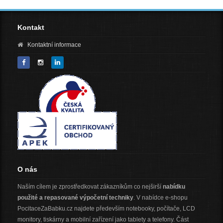
Kontakt
Kontaktní informace
O nás
Naším cílem je zprostředkovat zákazníkům co nejširší
nabídku
použité a repasované výpočetní techniky
. V nabídce e-shopu
PocitaceZaBabku.cz najdete především notebooky, počítače, LCD
monitory, tiskárny a mobilní zařízení jako tablety a telefony. Část