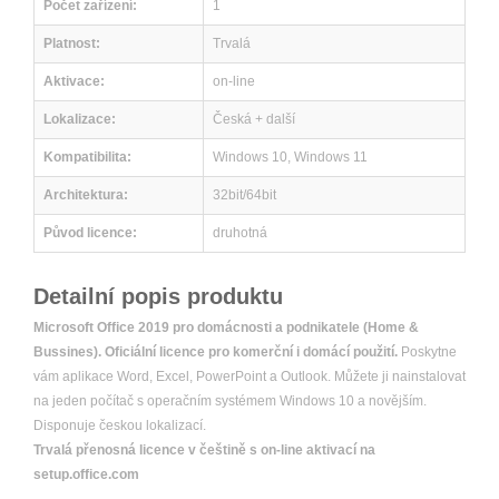
Počet zařízení
:
1
Platnost
:
Trvalá
Aktivace
:
on-line
Lokalizace
:
Česká + další
Kompatibilita
:
Windows 10, Windows 11
Architektura
:
32bit/64bit
Původ licence
:
druhotná
Detailní popis produktu
Microsoft Office 2019 pro domácnosti a podnikatele (Home &
Bussines). Oficiální licence pro komerční i domácí použití.
Poskytne
vám aplikace Word, Excel, PowerPoint a Outlook. Můžete ji nainstalovat
na jeden počítač s operačním systémem Windows 10 a novějším.
Disponuje českou lokalizací.
Trvalá přenosná licence v češtině s on-line aktivací na
setup.office.com