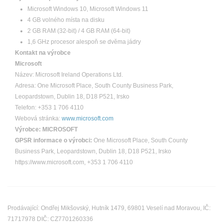
Microsoft Windows 10, Microsoft Windows 11
4 GB volného místa na disku
2 GB RAM (32-bit) / 4 GB RAM (64-bit)
1,6 GHz procesor alespoň se dvěma jádry
Kontakt na výrobce
Microsoft
Název: Microsoft Ireland Operations Ltd.
Adresa: One Microsoft Place, South County Business Park,
Leopardstown, Dublin 18, D18 P521, Irsko
Telefon: +353 1 706 4110
Webová stránka:
www.microsoft.com
Výrobce:
MICROSOFT
GPSR informace o výrobci:
One Microsoft Place, South County
Business Park, Leopardstown, Dublin 18, D18 P521, Irsko
https://www.microsoft.com, +353 1 706 4110
Prodávající: Ondřej Mikšovský, Hutník 1479, 69801 Veselí nad Moravou, IČ:
71717978 DIČ: CZ7701260336