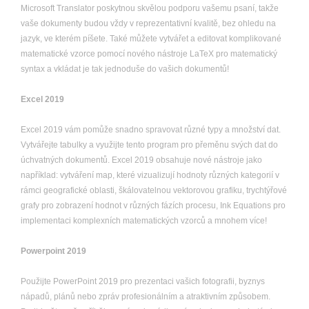
Microsoft Translator poskytnou skvělou podporu vašemu psaní, takže
vaše dokumenty budou vždy v reprezentativní kvalitě, bez ohledu na
jazyk, ve kterém píšete. Také můžete vytvářet a editovat komplikované
matematické vzorce pomocí nového nástroje LaTeX pro matematický
syntax a vkládat je tak jednoduše do vašich dokumentů!
Excel 2019
Excel 2019 vám pomůže snadno spravovat různé typy a množství dat.
Vytvářejte tabulky a využijte tento program pro přeměnu svých dat do
úchvatných dokumentů. Excel 2019 obsahuje nové nástroje jako
například: vytváření map, které vizualizují hodnoty různých kategorií v
rámci geografické oblasti, škálovatelnou vektorovou grafiku, trychtýřové
grafy pro zobrazení hodnot v různých fázích procesu, Ink Equations pro
implementaci komplexních matematických vzorců a mnohem více!
Powerpoint 2019
Použijte PowerPoint 2019 pro prezentaci vašich fotografii, byznys
nápadů, plánů nebo zpráv profesionálním a atraktivním způsobem.