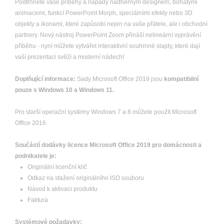
Podtrhněte vaše příběhy a nápady nádherným designem, bohatými
animacemi, funkcí PowerPoint Morph, speciálními efekty nebo 3D
objekty a ikonami, které zapůsobí nejen na vaše přátele, ale i obchodní
partnery. Nový nástroj PowerPoint Zoom přináší nelineární vyprávění
příběhu - nyní můžete vytvářet interaktivní souhrnné slajdy, které dají
vaší prezentaci svěží a moderní nádech!
Doplňující informace:
Sady Microsoft Office 2019 jsou
kompatibilní
pouze s Windows 10 a Windows 11.
Pro starší operační systémy Windows 7 a 8 můžete použít Microsoft
Office 2016.
Součástí dodávky licence Microsoft Office 2019 pro domácnosti a
podnikatele je:
Originální licenční klíč
Odkaz na stažení originálního ISO souboru
Návod k aktivaci produktu
Faktura
Systémové požadavky: