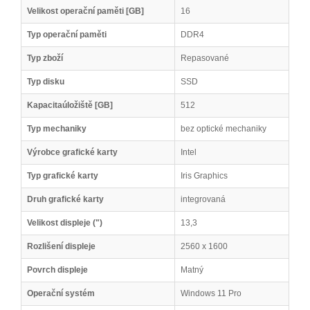
Velikost operační paměti [GB]
16
Typ operační paměti
DDR4
Typ zboží
Repasované
Typ disku
SSD
Kapacitaúložiště [GB]
512
Typ mechaniky
bez optické mechaniky
Výrobce grafické karty
Intel
Typ grafické karty
Iris Graphics
Druh grafické karty
integrovaná
Velikost displeje (")
13,3
Rozlišení displeje
2560 x 1600
Povrch displeje
Matný
Operační systém
Windows 11 Pro