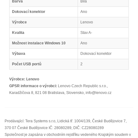
Barva
Bílá
Dokovací konektor
Ano
Výrobce
Lenovo
Kvalita
Stav A-
Možnost instalace Windows 10
Ano
Výbava
Dokovací konektor
Počet USB portů
2
Výrobce:
Lenovo
GPSR informace o výrobci:
Lenovo Czech Republic s.r.o.,
Karadžičova 8, 821 08 Bratislava, Slovensko, info@lenovo.cz
Prodávající: Tera Systems s.r.o, Lidická tř. 1004/139, České Budějovice 7,
370 07 České Budějovice IČ: 28080289, DIČ: CZ28080289
Společnost je zapsána v obchodním rejstříku vedeného Krajským soudem v