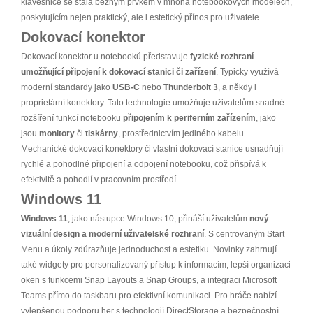
klávesnice se stala běžným prvkem v mnoha notebookových modelech,
poskytujícím nejen praktický, ale i estetický přínos pro uživatele.
Dokovací konektor
Dokovací konektor u notebooků představuje
fyzické rozhraní
umožňující připojení k dokovací stanici či zařízení
. Typicky využívá
moderní standardy jako
USB-C
nebo
Thunderbolt 3
, a někdy i
proprietární konektory. Tato technologie umožňuje uživatelům snadné
rozšíření funkcí notebooku
připojením k periferním zařízením
, jako
jsou
monitory
či
tiskárny
, prostřednictvím jediného kabelu.
Mechanické dokovací konektory či vlastní dokovací stanice usnadňují
rychlé a pohodlné připojení a odpojení notebooku, což přispívá k
efektivitě a pohodlí v pracovním prostředí.
Windows 11
Windows 11
, jako nástupce Windows 10, přináší uživatelům
nový
vizuální design a moderní uživatelské rozhraní
. S centrovaným Start
Menu a úkoly zdůrazňuje jednoduchost a estetiku. Novinky zahrnují
také widgety pro personalizovaný přístup k informacím, lepší organizaci
oken s funkcemi Snap Layouts a Snap Groups, a integraci Microsoft
Teams přímo do taskbaru pro efektivní komunikaci. Pro hráče nabízí
vylepšenou podporu her s technologií DirectStorage a bezpečnostní