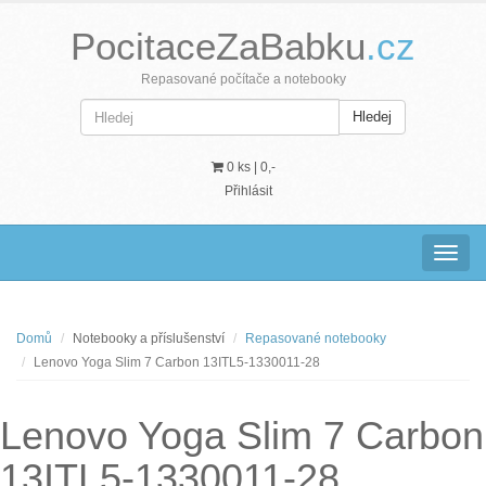
PocitaceZaBabku
.cz
Repasované počítače a notebooky
Hledej
0 ks |
0,-
Přihlásit
Navig
Domů
Notebooky a příslušenství
Repasované notebooky
Lenovo Yoga Slim 7 Carbon 13ITL5-1330011-28
Lenovo Yoga Slim 7 Carbon
13ITL5-1330011-28