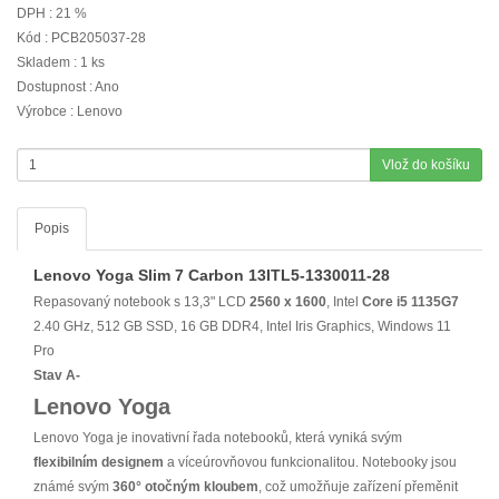
DPH : 21 %
Kód : PCB205037-28
Skladem : 1 ks
Dostupnost : Ano
Výrobce : Lenovo
Vlož do košíku
Popis
Lenovo Yoga Slim 7 Carbon 13ITL5-1330011-28
Repasovaný notebook s 13,3" LCD
2560 x 1600
, Intel
Core i5
1135G7
2.40 GHz, 512 GB SSD, 16 GB DDR4, Intel Iris Graphics, Windows 11
Pro
Stav A-
Lenovo Yoga
Lenovo Yoga je inovativní řada notebooků, která vyniká svým
flexibilním designem
a víceúrovňovou funkcionalitou. Notebooky jsou
známé svým
360° otočným kloubem
, což umožňuje zařízení přeměnit