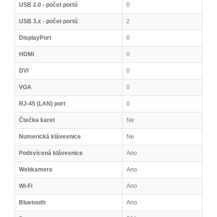
USB 2.0 - počet portů
0
USB 3.x - počet portů
2
DisplayPort
0
HDMI
0
DVI
0
VGA
0
RJ-45 (LAN) port
0
Čtečka karet
Ne
Numerická klávesnice
Ne
Podsvícená klávesnice
Ano
Webkamera
Ano
Wi-Fi
Ano
Bluetooth
Ano