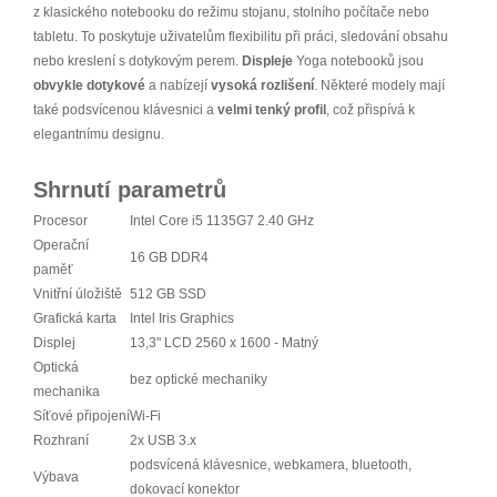
z klasického notebooku do režimu stojanu, stolního počítače nebo
tabletu. To poskytuje uživatelům flexibilitu při práci, sledování obsahu
nebo kreslení s dotykovým perem.
Displeje
Yoga notebooků jsou
obvykle dotykové
a nabízejí
vysoká rozlišení
. Některé modely mají
také podsvícenou klávesnici a
velmi tenký profil
, což přispívá k
elegantnímu designu.
Shrnutí parametrů
Procesor
Intel Core i5 1135G7 2.40 GHz
Operační
16 GB DDR4
paměť
Vnitřní úložiště
512 GB SSD
Grafická karta
Intel Iris Graphics
Displej
13,3" LCD 2560 x 1600 - Matný
Optická
bez optické mechaniky
mechanika
Síťové připojení
Wi-Fi
Rozhraní
2x USB 3.x
podsvícená klávesnice, webkamera, bluetooth,
Výbava
dokovací konektor