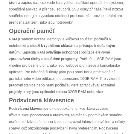
čtení a zápisu dat
, což vede ke zrychlení načítání operačního systému,
spouštění aplikací a přenosu souborů. SSD disky přinášejí také nízkou
spotřebu energie a vysokou odolnost proti nárazům, což je ideální pro
přenosná zařízení, jako jsou notebooky.
Operační paměť
RAM (Random Access Memory) je klíčovou součástí počítačů a
notebooků a
slouží k rychlému ukládání
a
přístupu k dočasným
datům
. Kapacita RAM
ovlivňuje schopnost
počítače efektivně
zpracovávat úlohy
a
spuštěné programy
. Počítače s 8GB RAM jsou
vhodné pro běžné úlohy, jako jsou webové prohlížeče a kancelářské
aplikace. Pro náročnější úkoly, jako jsou hraní her a profesionální
grafické nebo video editace, je doporučeno 16GB RAM. Pro výkonné
pracovní stanice nebo herní počítače, které zpracovávají rozsáhlé
projekty a hry, jsou optimální volbou 32GB RAM nebo více.
Podsvícená klávesnice
Podsvícená klávesnice
u notebooků je funkce, která zvyšuje
uživatelskou
pohodlnost
a
efektivitu
, zejména v podmínkách slabého
osvětlení. Uživatelé mohou často nastavovat intenzitu osvětlení a někdy
i barvy, což přizpůsobuje podsvícení svým preferencím. Podsvícená