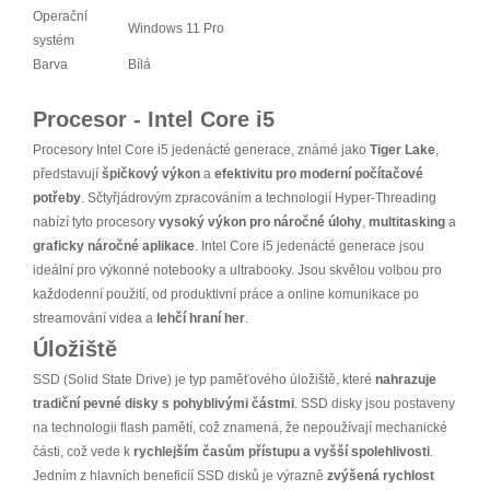
Operační
Windows 11 Pro
systém
Barva
Bílá
Procesor - Intel Core i5
Procesory Intel Core i5 jedenácté generace, známé jako
Tiger Lake
,
představují
špičkový výkon
a
efektivitu pro moderní počítačové
potřeby
. Sčtyřjádrovým zpracováním a technologií Hyper-Threading
nabízí tyto procesory
vysoký výkon pro náročné úlohy
,
multitasking
a
graficky náročné aplikace
. Intel Core i5 jedenácté generace jsou
ideální pro výkonné notebooky a ultrabooky. Jsou skvělou volbou pro
každodenní použití, od produktivní práce a online komunikace po
streamování videa a
lehčí hraní her
.
Úložiště
SSD (Solid State Drive) je typ paměťového úložiště, které
nahrazuje
tradiční pevné disky s pohyblivými částmi
. SSD disky jsou postaveny
na technologii flash pamětí, což znamená, že nepoužívají mechanické
části, což vede k
rychlejším časům přístupu a vyšší spolehlivosti
.
Jedním z hlavních beneficíí SSD disků je výrazně
zvýšená rychlost