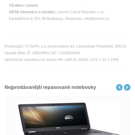
Výrobce:
Lenovo
GPSR informace o výrobci:
Lenovo Czech Republic s.r.o.,
Karadžičova 8, 821 08 Bratislava, Slovensko, info@lenovo.cz
Prodávající: VT DATA, a.s.,Komenského 83, Litomyšlské Předměstí, 566 01
Vysoké Mýto, IČ: 64829693 DIČ: CZ64829693
Společnost zapsána u kr. soudu HK, oddíl B, vložka 1325, z 10.1.1996
Nejprodávanější repasované notebooky