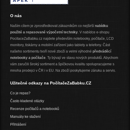
O nás
Naším cílem je zprostředkovat zákazníkům co nejširší
nabídku
použité a repasované výpočetní techniky
. V nabídce e-shopu
PocitaceZaBabku.cz najdete především notebooky, počítače, LCD
monitory, tiskárny a mobilní zařízení jako tablety a telefony. Část
našeho sortimentu tvoří nové zboží a velmi výhodné
předváděcí
notebooky a počítače
. Ty bývají ve stavu nových produktů. Abychom
vám zaručili široký sortiment a špičkovou kvalitu spolupracujeme s
mnoha prodejci v ČR i v EU. Na zboží poskytujeme záruku a servis.
Užitečné odkazy na PočítačeZaBabku.CZ
Co je repas?
Často kladené otázky
Recenze počítačů a notebooků
Manuály ke stažení
Přihlášení