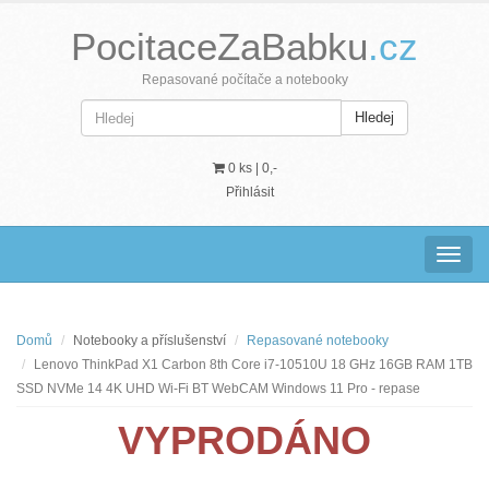
PocitaceZaBabku
.cz
Repasované počítače a notebooky
Hledej
0 ks |
0,-
Přihlásit
Navig
Domů
Notebooky a příslušenství
Repasované notebooky
Lenovo ThinkPad X1 Carbon 8th Core i7-10510U 18 GHz 16GB RAM 1TB
SSD NVMe 14 4K UHD Wi-Fi BT WebCAM Windows 11 Pro - repase
VYPRODÁNO