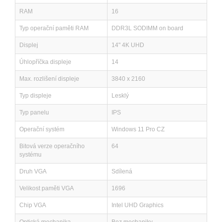
RAM
16
Typ operační paměti RAM
DDR3L SODIMM on board
Displej
14" 4K UHD
Úhlopříčka displeje
14
Max. rozlišení displeje
3840 x 2160
Typ displeje
Lesklý
Typ panelu
IPS
Operační systém
Windows 11 Pro CZ
Bitová verze operačního
64
systému
Druh VGA
Sdílená
Velikost paměti VGA
1696
Chip VGA
Intel UHD Graphics