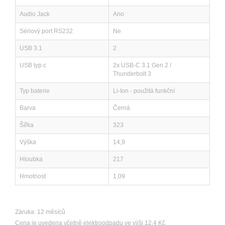
Audio Jack
Ano
Sériový port RS232
Ne
USB 3.1
2
USB typ c
2x USB-C 3.1 Gen 2 /
Thunderbolt 3
Typ baterie
Li-Ion - použitá funkční
Barva
Černá
Šířka
323
Výška
14,9
Hloubka
217
Hmotnost
1,09
Záruka: 12 měsíců
Cena je uvedena včetně elektroodpadu ve výši 12.4 Kč