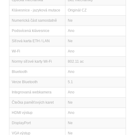
Optická mechanika
Bez mechaniky
Klávesnice - jazyková mutace
Originál CZ
Numerická část samostatně
Ne
Podsvícená klávesnice
Ano
Síťová karta ETH / LAN
Ne
Wi-Fi
Ano
Normy síťové karty Wi-Fi
802.11 ac
Bluetooth
Ano
Verze Bluetooth
5.1
Integrovaná webkamera
Ano
Čtečka paměťových karet
Ne
HDMI výstup
Ano
DisplayPort
Ne
VGA výstup
Ne