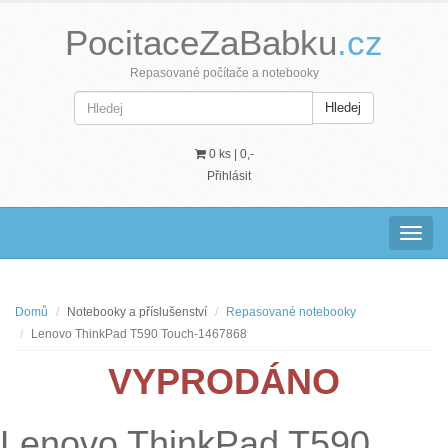
PocitaceZaBabku
.cz
Repasované počítače a notebooky
Hledej
0 ks |
0,-
Přihlásit
Navig
Domů
Notebooky a příslušenství
Repasované notebooky
Lenovo ThinkPad T590 Touch-1467868
VYPRODÁNO
Lenovo ThinkPad T590