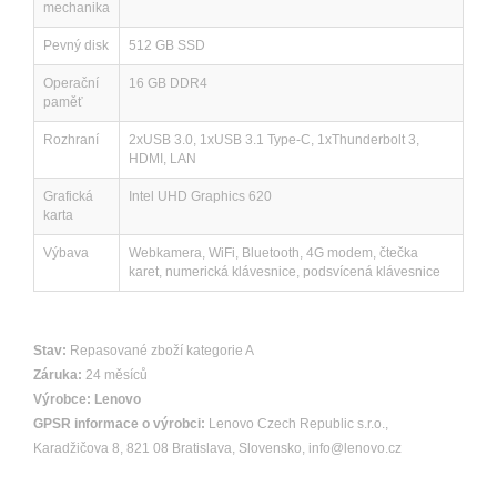
mechanika
Pevný disk
512 GB SSD
Operační
16 GB DDR4
paměť
Rozhraní
2xUSB 3.0, 1xUSB 3.1 Type-C, 1xThunderbolt 3,
HDMI, LAN
Grafická
Intel UHD Graphics 620
karta
Výbava
Webkamera, WiFi, Bluetooth, 4G modem, čtečka
karet, numerická klávesnice, podsvícená klávesnice
Stav:
Repasované zboží kategorie A
Záruka:
24 měsíců
Výrobce:
Lenovo
GPSR informace o výrobci:
Lenovo Czech Republic s.r.o.,
Karadžičova 8, 821 08 Bratislava, Slovensko, info@lenovo.cz