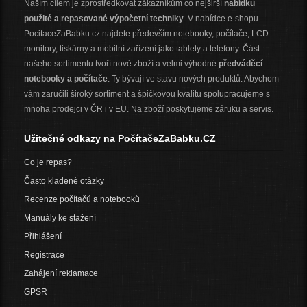
Naším cílem je zprostředkovat zákazníkům co nejširší
nabídku
použité a repasované výpočetní techniky
. V nabídce e-shopu
PocitaceZaBabku.cz najdete především notebooky, počítače, LCD
monitory, tiskárny a mobilní zařízení jako tablety a telefony. Část
našeho sortimentu tvoří nové zboží a velmi výhodné
předváděcí
notebooky a počítače
. Ty bývají ve stavu nových produktů. Abychom
vám zaručili široký sortiment a špičkovou kvalitu spolupracujeme s
mnoha prodejci v ČR i v EU. Na zboží poskytujeme záruku a servis.
Užitečné odkazy na PočítačeZaBabku.CZ
Co je repas?
Často kladené otázky
Recenze počítačů a notebooků
Manuály ke stažení
Přihlášení
Registrace
Zahájení reklamace
GPSR