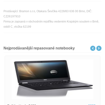
Prodávající: Bramon s.r.o, Otakara Ševčíka 4228/83 636 00 Brno, DIČ:
CZ26197910
Firma je zapsaná v obchodním rejstříku vedeném Krajským soudem v Brně,
oddíl C, vložka 62199
Nejprodávanější repasované notebooky