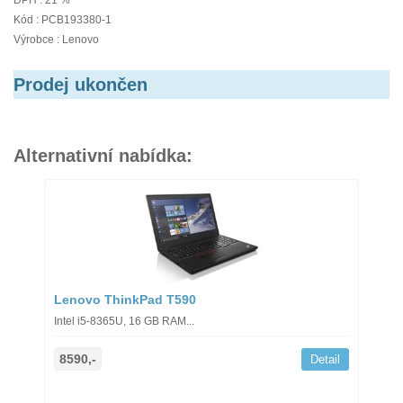
DPH : 21 %
Kód : PCB193380-1
Výrobce : Lenovo
Prodej ukončen
Alternativní nabídka:
Lenovo ThinkPad T590
Intel i5-8365U, 16 GB RAM...
8590,-
Detail