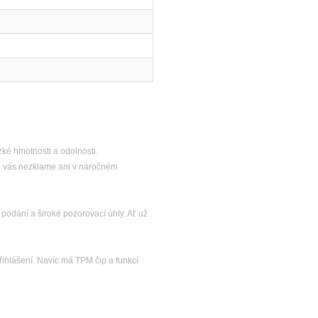
ké hmotnosti a odolnosti.
e vás nezklame ani v náročném
podání a široké pozorovací úhly. Ať už
ihlášení. Navíc má TPM čip a funkcí