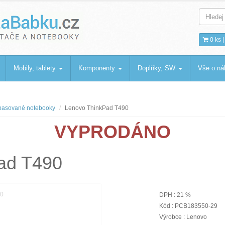
bku
.cz
0 ks 
Mobily, tablety
Komponenty
Doplňky, SW
Vše o n
asované notebooky
Lenovo ThinkPad T490
VYPRODÁNO
ad T490
DPH : 21 %
Kód : PCB183550-29
Výrobce : Lenovo