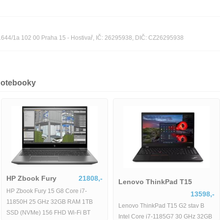
n 1644/1a 102 00 Praha 15 - Hostivař, IČ: 26295938, DIČ: CZ26295938
notebooky
HP Zbook Fury
21808,-
Lenovo ThinkPad T15
HP Zbook Fury 15 G8 Core i7-
13598,-
11850H 25 GHz 32GB RAM 1TB
Lenovo ThinkPad T15 G2 stav B
SSD (NVMe) 156 FHD Wi-Fi BT
Intel Core i7-1185G7 30 GHz 32GB