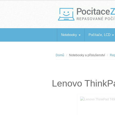
PocitaceZaBa
Repasované počítače a notebooky
Notebooky
Počítače, LCD
Domů
Notebooky a příslušenství
Rep
Lenovo ThinkP