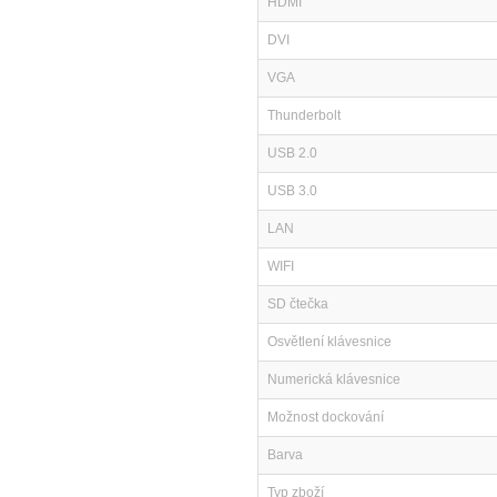
HDMI
DVI
VGA
Thunderbolt
USB 2.0
USB 3.0
LAN
WIFI
SD čtečka
Osvětlení klávesnice
Numerická klávesnice
Možnost dockování
Barva
Typ zboží