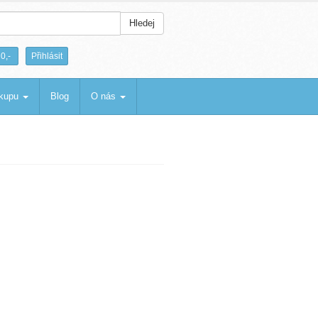
Hledej
|
0,-
Přihlásit
ákupu
Blog
O nás