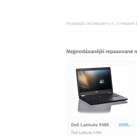
Prodávající: inComputer s.r.o., U Pekáre
Nejprodávanější repasované 
Dell Latitude 5580-MU-1-
IB06155
6425,-
Dell Latitude 5480
2889,-
Dell Latitude 5580-MU-1-IB06155
Dell Latitude 5480