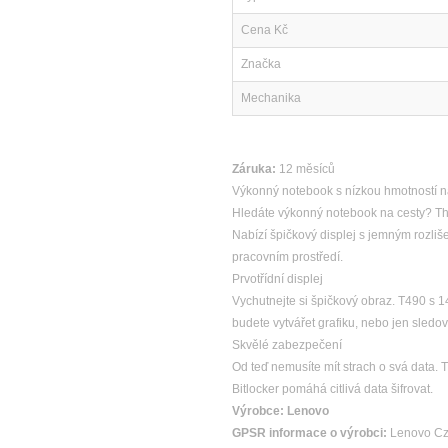
Cena Kč
Značka
Mechanika
Záruka:
12 měsíců
Výkonný notebook s nízkou hmotností n
Hledáte výkonný notebook na cesty? Thi
Nabízí špičkový displej s jemným rozl
pracovním prostředí.
Prvotřídní displej
Vychutnejte si špičkový obraz. T490 s 1
budete vytvářet grafiku, nebo jen sledo
Skvělé zabezpečení
Od teď nemusíte mít strach o svá data.
Bitlocker pomáhá citlivá data šifrovat.
Výrobce:
Lenovo
GPSR informace o výrobci:
Lenovo Cze