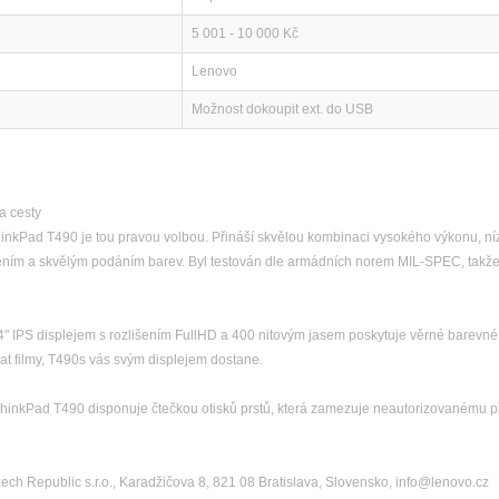
5 001 - 10 000 Kč
Lenovo
Možnost dokoupit ext. do USB
a cesty
nkPad T490 je tou pravou volbou. Přináší skvělou kombinaci vysokého výkonu, níz
išením a skvělým podáním barev. Byl testován dle armádních norem MIL-SPEC, takž
4" IPS displejem s rozlišením FullHD a 400 nitovým jasem poskytuje věrné barevné 
vat filmy, T490s vás svým displejem dostane.
 ThinkPad T490 disponuje čtečkou otisků prstů, která zamezuje neautorizovanému př
ch Republic s.r.o., Karadžičova 8, 821 08 Bratislava, Slovensko, info@lenovo.cz