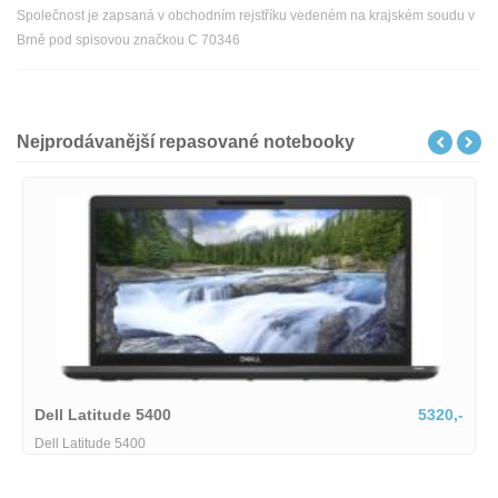
Společnost je zapsaná v obchodním rejstříku vedeném na krajském soudu v
Brně pod spisovou značkou C 70346
Nejprodávanější repasované notebooky
5320,-
Dell Precision 5560-1618035
Dell Precision 5560-1618035