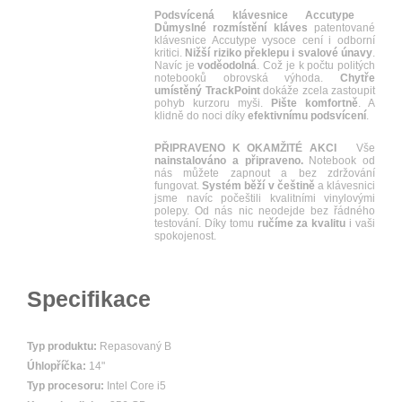
Podsvícená klávesnice Accutype
Důmyslné rozmístění kláves
patentované
klávesnice Accutype vysoce cení i odborní
kritici.
Nižší riziko překlepu i svalové únavy
.
Navíc je
voděodolná
. Což je k počtu politých
notebooků obrovská výhoda.
Chytře
umístěný TrackPoint
dokáže zcela zastoupit
pohyb kurzoru myši.
Pište komfortně
. A
klidně do noci díky
efektivnímu podsvícení
.
PŘIPRAVENO K OKAMŽITÉ AKCI
Vše
nainstalováno a připraveno.
Notebook od
nás můžete zapnout a bez zdržování
fungovat.
Systém běží v češtině
a klávesnici
jsme navíc počeštili kvalitními vinylovými
polepy. Od nás nic neodejde bez řádného
testování. Díky tomu
ručíme za kvalitu
i vaši
spokojenost.
Specifikace
Typ produktu:
Repasovaný B
Úhlopříčka:
14"
Typ procesoru:
Intel Core i5