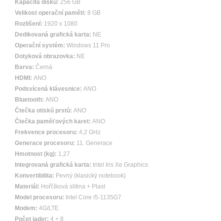
Kapacita disku:
256 GB
Velikost operační paměti:
8 GB
Rozlišení:
1920 x 1080
Dedikovaná grafická karta:
NE
Operační systém:
Windows 11 Pro
Dotyková obrazovka:
NE
Barva:
Černá
HDMI:
ANO
Podsvícená klávesnice:
ANO
Bluetooth:
ANO
Čtečka otisků prstů:
ANO
Čtečka paměťových karet:
ANO
Frekvence procesoru:
4,2 GHz
Generace procesoru:
11. Generace
Hmotnost (kg):
1,27
Integrovaná grafická karta:
Intel Iris Xe Graphics
Konvertibilita:
Pevný (klasický notebook)
Materiál:
Hořčíková slitina + Plast
Model procesoru:
Intel Core i5-1135G7
Modem:
4G/LTE
Počet jader:
4 + 8