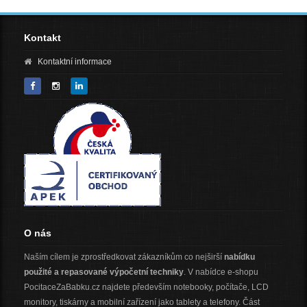
Kontakt
Kontaktní informace
O nás
Naším cílem je zprostředkovat zákazníkům co nejširší
nabídku
použité a repasované výpočetní techniky
. V nabídce e-shopu
PocitaceZaBabku.cz najdete především notebooky, počítače, LCD
monitory, tiskárny a mobilní zařízení jako tablety a telefony. Část