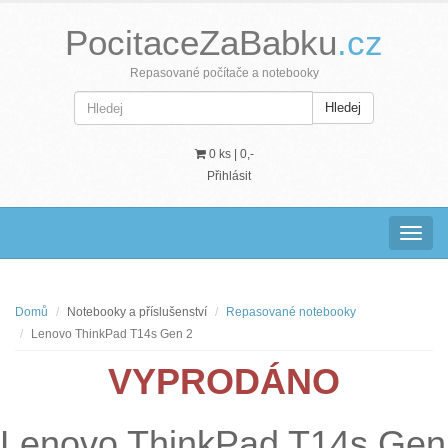
PocitaceZaBabku
.cz
Repasované počítače a notebooky
Hledej
0 ks |
0,-
Přihlásit
Navig
Domů
Notebooky a příslušenství
Repasované notebooky
Lenovo ThinkPad T14s Gen 2
VYPRODÁNO
Lenovo ThinkPad T14s Gen