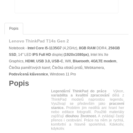
Popis
Lenovo ThinkPad T14s Gen 2
Notebook -
Intel Core i5-1135G7
(4,2GHz),
8GB RAM
DDR4,
256GB
SSD
, 14" LED
IPS
Full HD
displej
(1920x1080px)
, Intel Iris Xe
Graphics,
HDMI
,
USB 3.0, USB-C
, Wifi,
Bluetooth
,
4G/LTE modem
,
Čtečka paměťových karet, Čtečka otisků prstů, Webkamera,
Podsvícená klávesnice
, Windows 11 Pro
Popis
Legendární ThinkPad do práce
Výkon,
variabilita a kvalitní zpracování
dělá z
ThinkPad modelů naprostou legendu.
Využívají se především jako
pracovní
stanice.
Problém jim nedělá ani hraní her
nebo editace fotografií. Použité materiály
zajišťují
dlouhou životnost.
A zvládají častý
přenos i cestování. Práce na něm je rychlá,
komfortní a hlavně spolehlivá. Kdekoliv,
kdykoliv.