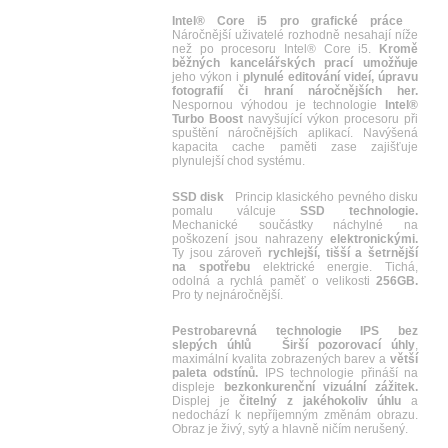
Intel® Core i5 pro grafické práce
Náročnější uživatelé rozhodně nesahají níže
než po procesoru Intel® Core i5.
Kromě
běžných kancelářských prací umožňuje
jeho výkon i
plynulé editování videí, úpravu
fotografií či hraní náročnějších her.
Nespornou výhodou je technologie
Intel®
Turbo Boost
navyšující výkon procesoru při
spuštění náročnějších aplikací. Navýšená
kapacita cache paměti zase zajišťuje
plynulejší chod systému.
SSD disk
Princip klasického pevného disku
pomalu válcuje
SSD technologie.
Mechanické součástky náchylné na
poškození jsou nahrazeny
elektronickými.
Ty jsou zároveň
rychlejší, tišší a šetrnější
na spotřebu
elektrické energie. Tichá,
odolná a rychlá paměť o velikosti
256GB.
Pro ty nejnáročnější.
Pestrobarevná technologie IPS bez
slepých úhlů
Širší pozorovací úhly
,
maximální kvalita zobrazených barev a
větší
paleta odstínů.
IPS technologie přináší na
displeje
bezkonkurenční vizuální zážitek.
Displej je
čitelný z jakéhokoliv úhlu
a
nedochází k nepříjemným změnám obrazu.
Obraz je živý, sytý a hlavně ničím nerušený.