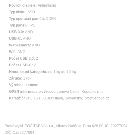
Povrch displeje:
Antireflexní
Typ disku:
SSD
Typ operační paměti:
DDR4
Typ panelu:
IPS
USB 3.0:
ANO
USB-C:
ANO
Webkamera:
ANO
Wifi:
ANO
Počet USB 3.0:
2
Počet USB-C:
2
Hmotnostní kategorie:
od 1 kg do 1,5 kg
Záruka:
1 rok
Výrobce:
Lenovo
GPSR informace o výrobci:
Lenovo Czech Republic s.r.o.,
Karadžičova 8, 821 08 Bratislava, Slovensko, info@lenovo.cz
Prodávající: POČÍTÁRNA s.r.o., Vlkova 2408/1a, Brno 628 00, IČ: 29277094,
DIČ: CZ29277094