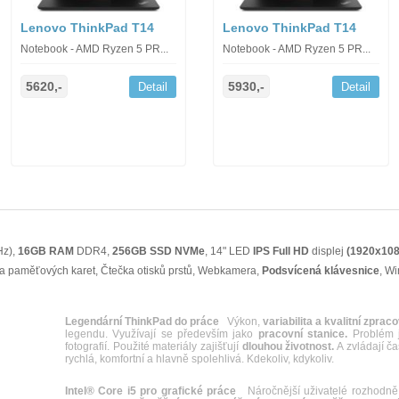
Lenovo ThinkPad T14
Lenovo ThinkPad T14
Notebook - AMD Ryzen 5 PR...
Notebook - AMD Ryzen 5 PR...
5620,-
5930,-
Detail
Detail
Hz),
16GB RAM
DDR4,
256GB SSD NVMe
, 14" LED
IPS
Full HD
displej
(1920x108
ka paměťových karet, Čtečka otisků prstů, Webkamera,
Podsvícená klávesnice
, W
Legendární ThinkPad do práce
Výkon,
variabilita a kvalitní zprac
legendu. Využívají se především jako
pracovní stanice.
Problém j
fotografií. Použité materiály zajišťují
dlouhou životnost.
A zvládají ča
rychlá, komfortní a hlavně spolehlivá. Kdekoliv, kdykoliv.
Intel® Core i5 pro grafické práce
Náročnější uživatelé rozhodně 