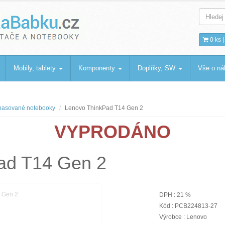
bku
.cz
0 ks 
Mobily, tablety
Komponenty
Doplňky, SW
Vše o n
asované notebooky
Lenovo ThinkPad T14 Gen 2
VYPRODÁNO
ad T14 Gen 2
DPH : 21 %
Kód : PCB224813-27
Výrobce : Lenovo