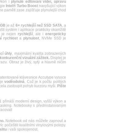
ýkon i
plynulé editování videí, úpravu
ogie
Intel® Turbo Boost
navyšující výkon
he paměti zase zajišťuje plynulejší chod
6GB
je až
6× rychlejší než SSD SATA
, a
uští systém i aplikace prakticky okamžitě
e je nejen
rychlejší
, ale i
energeticky
 rychlost
a
plynulost
, NVMe SSD je
cí úhly
, maximální kvalita zobrazených
konkurenční vizuální zážitek.
Displej je
u. Obraz je živý, sytý a hlavně ničím
atentované klávesnice Accutype vysoce
 je
voděodolná
. Což je k počtu politých
ela zastoupit pohyb kurzoru myši.
Pište
řináší moderní design, vyšší výkon a
itasking. Notebooky s předinstalovaným
racovat!
no.
Notebook od nás můžete zapnout a
c počeštili kvalitními vinylovými polepy.
litu
i vaši spokojenost.