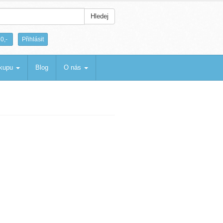
Hledej
|
0,-
Přihlásit
ákupu
Blog
O nás