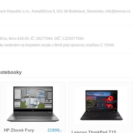
ch Republic s.r.o., Karadžičova 8, 821 08 Bratislava, Slovensko, info@lenovo.cz
08/1a, Brno 628 00, IČ: 29277094, DIČ: CZ29277094
říku vedeném na krajském soudu v Brně pod spisovou značkou C 70346
notebooky
HP Zbook Fury
21808,-
Lenovo ThinkPad T15