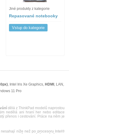
Jiné produkty z kategorie
Repasované notebooky
Vstup do kategorie
0px)
, Intel Iris Xe Graphics,
HDMI
, LAN,
indows 11 Pro
ování
dělá z ThinkPad modelů naprostou
im nedělá ani hraní her nebo editace
stý přenos i cestování. Práce na něm je
nesahají níže než po procesoru Intel®