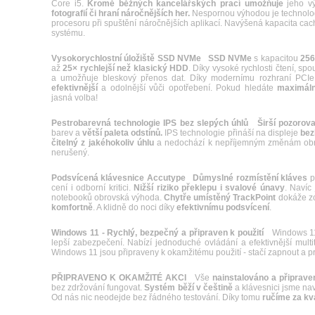
Core i5.
Kromě běžných kancelářských prací umožňuje
jeho v
fotografií či hraní náročnějších her.
Nespornou výhodou je technol
procesoru při spuštění náročnějších aplikací. Navýšená kapacita cac
systému.
Vysokorychlostní úložiště SSD NVMe
SSD NVMe
s kapacitou
25
až
25× rychlejší než klasický HDD
. Díky vysoké rychlosti čtení, spo
a umožňuje bleskový přenos dat. Díky modernímu rozhraní PCI
efektivnější
a odolnější vůči opotřebení. Pokud hledáte
maximální
jasná volba!
Pestrobarevná technologie IPS bez slepých úhlů
Širší pozorova
barev a
větší paleta odstínů.
IPS technologie přináší na displeje
bez
čitelný z jakéhokoliv úhlu
a nedochází k nepříjemným změnám obraz
nerušený.
Podsvícená klávesnice Accutype
Důmyslné rozmístění kláves
p
cení i odborní kritici.
Nižší riziko překlepu i svalové únavy
. Navíc
notebooků obrovská výhoda.
Chytře umístěný TrackPoint
dokáže zc
komfortně
. A klidně do noci díky
efektivnímu podsvícení
.
Windows 11 - Rychlý, bezpečný a připraven k použití
Windows 11 p
lepší zabezpečení. Nabízí jednoduché ovládání a efektivnější mult
Windows 11 jsou připraveny k okamžitému použití - stačí zapnout a p
PŘIPRAVENO K OKAMŽITÉ AKCI
Vše
nainstalováno a připrave
bez zdržování fungovat.
Systém běží v češtině
a klávesnici jsme naví
Od nás nic neodejde bez řádného testování. Díky tomu
ručíme za kva