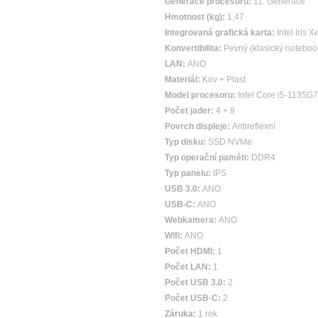
Generace procesoru:
11. Generace
Hmotnost (kg):
1,47
Integrovaná grafická karta:
Intel Iris 
Konvertibilita:
Pevný (klasický noteboo
LAN:
ANO
Materiál:
Kov + Plast
Model procesoru:
Intel Core i5-1135G7
Počet jader:
4 + 8
Povrch displeje:
Antireflexní
Typ disku:
SSD NVMe
Typ operační paměti:
DDR4
Typ panelu:
IPS
USB 3.0:
ANO
USB-C:
ANO
Webkamera:
ANO
Wifi:
ANO
Počet HDMI:
1
Počet LAN:
1
Počet USB 3.0:
2
Počet USB-C:
2
Záruka:
1 rok