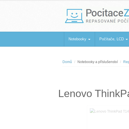
PocitaceZaBa
Repasované počítače a notebooky
Notebooky
Počítače, LCD
Domů
Notebooky a příslušenství
Rep
Lenovo ThinkP