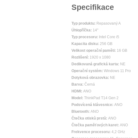
Specifikace
Typ produktu:
Repasovaný A
Úhlopříčka:
14"
Typ procesoru:
Intel Core i5
Kapacita disku:
256 GB
Velikost operační paměti:
16 GB
Rozlišení:
1920 x 1080
Dedikovaná grafická karta:
NE
Operační systém:
Windows 11 Pro
Dotyková obrazovka:
NE
Barva:
Černá
HDMI:
ANO
Model:
ThinkPad T14 Gen 2
Podsvícená klávesnice:
ANO
Bluetooth:
ANO
Čtečka otisků prstů:
ANO
Čtečka paměťových karet:
ANO
Frekvence procesoru:
4,2 GHz