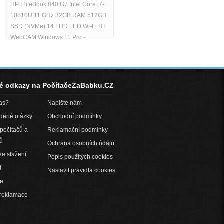
HP EliteBook 840 G7 Intel Core i7-
10810U 11 GHz 32GB RAM 512GB
SSD (NVMe) 14 FHD LED Wi-Fi BT
WebCAM Windows 11 Pro -
né odkazy na PočítačeZaBabku.CZ
pas?
Napište nám
adené otázky
Obchodní podmínky
počítačů a
Reklamační podmínky
ů
Ochrana osobních údajů
ke stažení
Popis použitých cookies
í
Nastavit pravidla cookies
ce
 reklamace