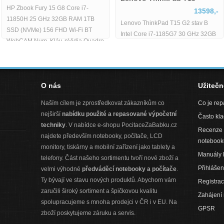
HP Zbook Fury 15 G8 Core i7-
13598,-
11850H 25 GHz 32GB RAM 1TB
Lenovo ThinkPad T15 G2 stav B
SSD (NVMe) 156 FHD Wi-Fi BT
Intel Core i7-1185G7 30 GHz 32GB
WebCAM Num. Kláv. nVidia Quadro
RAM 512GB SSD 156 FHD Wi-Fi
RTX
BT WebCAM Windows 11 Pro -
O nás
Užiteč
Naším cílem je zprostředkovat zákazníkům co
Co je re
nejširší
nabídku použité a repasované výpočetní
Často kl
techniky
. V nabídce e-shopu PocitaceZaBabku.cz
Recenze 
najdete především notebooky, počítače, LCD
notebook
monitory, tiskárny a mobilní zařízení jako tablety a
Manuály 
telefony. Část našeho sortimentu tvoří nové zboží a
Přihlášen
velmi výhodné
předváděcí notebooky a počítače
.
Ty bývají ve stavu nových produktů. Abychom vám
Registra
zaručili široký sortiment a špičkovou kvalitu
Zahájení
spolupracujeme s mnoha prodejci v ČR i v EU. Na
GPSR
zboží poskytujeme záruku a servis.