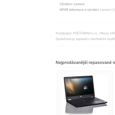
Výrobce:
Lenovo
GPSR informace o výrobci:
Lenovo Cze
Prodávající: POČÍTÁRNA s.r.o., Vlkova 24
Společnost je zapsaná v obchodním rejst
Nejprodávanější repasované 