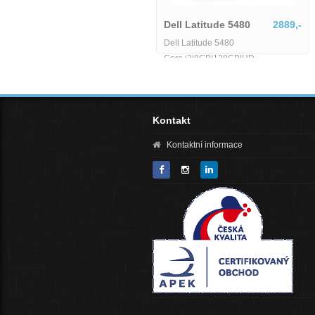
Dell Latitude 5580-MU-1-
IB06155
6425,-
Dell Latitude 5480
2889,-
Dell Latitude 5580-MU-1-IB06155
Dell Latitude 5480
Core i3|8GB|128GB|HD
Kontakt
Kontaktní informace