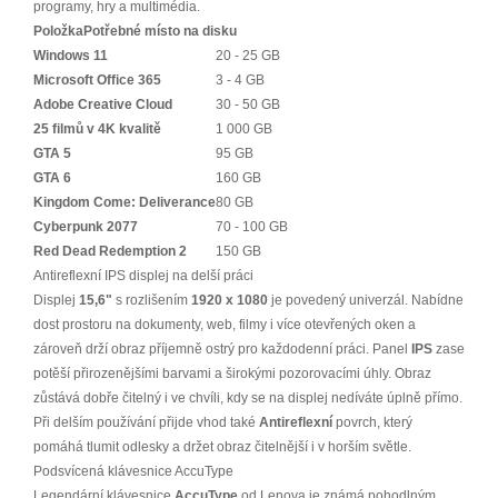
programy, hry a multimédia.
Položka
Potřebné místo na disku
Windows 11
20 - 25 GB
Microsoft Office 365
3 - 4 GB
Adobe Creative Cloud
30 - 50 GB
25 filmů v 4K kvalitě
1 000 GB
GTA 5
95 GB
GTA 6
160 GB
Kingdom Come: Deliverance
80 GB
Cyberpunk 2077
70 - 100 GB
Red Dead Redemption 2
150 GB
Antireflexní IPS displej na delší práci
Displej
15,6"
s rozlišením
1920 x 1080
je povedený univerzál. Nabídne
dost prostoru na dokumenty, web, filmy i více otevřených oken a
zároveň drží obraz příjemně ostrý pro každodenní práci. Panel
IPS
zase
potěší přirozenějšími barvami a širokými pozorovacími úhly. Obraz
zůstává dobře čitelný i ve chvíli, kdy se na displej nedíváte úplně přímo.
Při delším používání přijde vhod také
Antireflexní
povrch, který
pomáhá tlumit odlesky a držet obraz čitelnější i v horším světle.
Podsvícená klávesnice AccuType
Legendární klávesnice
AccuType
od Lenova je známá pohodlným