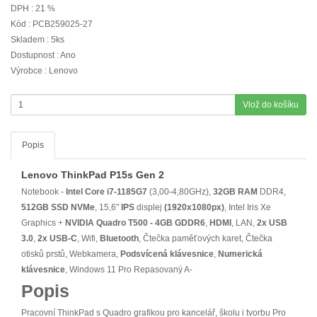
DPH : 21 %
Kód : PCB259025-27
Skladem : 5ks
Dostupnost : Ano
Výrobce : Lenovo
Vlož do košíku
Popis
Lenovo ThinkPad P15s Gen 2
Notebook -
Intel Core i7-1185G7
(3,00-4,80GHz),
32GB RAM
DDR4,
512GB SSD NVMe
, 15,6"
IPS
displej
(1920x1080px)
, Intel Iris Xe
Graphics +
NVIDIA Quadro T500 - 4GB GDDR6
,
HDMI
, LAN,
2x USB
3.0
,
2x USB-C
, Wifi,
Bluetooth
, Čtečka paměťových karet, Čtečka
otisků prstů, Webkamera,
Podsvícená klávesnice
,
Numerická
klávesnice
, Windows 11 Pro Repasovaný A-
Popis
Pracovní ThinkPad s Quadro grafikou pro kancelář, školu i tvorbu Pro