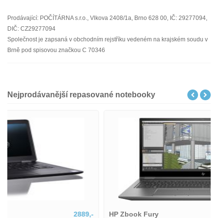
Prodávající: POČÍTÁRNA s.r.o., Vlkova 2408/1a, Brno 628 00, IČ: 29277094,
DIČ: CZ29277094
Společnost je zapsaná v obchodním rejstříku vedeném na krajském soudu v
Brně pod spisovou značkou C 70346
Nejprodávanější repasované notebooky
HP Zbook Fury
21808,-