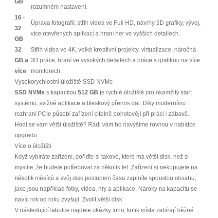
GB
rozumném nastavení.
16 -
Úprava fotografií, střih videa ve Full HD, návrhy 3D grafiky, vývoj,
32
více otevřených aplikací a hraní her ve vyšších detailech.
GB
32
Střih videa ve 4K, velké kreativní projekty, virtualizace, náročná
GB a
3D práce, hraní ve vysokých detailech a práce s grafikou na více
více
monitorech.
Vysokorychlostní úložiště SSD NVMe
SSD NVMe
s kapacitou
512 GB
je rychlé úložiště pro okamžitý start
systému, svižné aplikace a bleskový přenos dat. Díky modernímu
rozhraní PCIe působí zařízení citelně pohotověji při práci i zábavě.
Hodí se vám větší úložiště? Rádi vám ho navýšíme rovnou v nabídce
upgradu.
Více o úložišti
Když vybíráte zařízení, pořiďte si takové, které má větší disk, než si
myslíte, že budete potřebovat za několik let. Zařízení si nekupujete na
několik měsíců a svůj disk postupem času zaplníte spoustou obsahu,
jako jsou například fotky, videa, hry a aplikace. Nároky na kapacitu se
navíc rok od roku zvyšují. Zvolit větší disk.
V následující tabulce najdete ukázky toho, kolik místa zabírají běžné