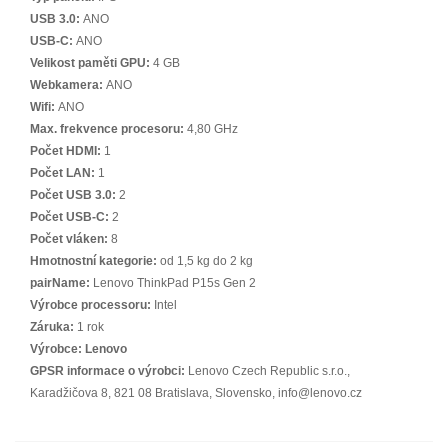
USB 3.0:
ANO
USB-C:
ANO
Velikost paměti GPU:
4 GB
Webkamera:
ANO
Wifi:
ANO
Max. frekvence procesoru:
4,80 GHz
Počet HDMI:
1
Počet LAN:
1
Počet USB 3.0:
2
Počet USB-C:
2
Počet vláken:
8
Hmotnostní kategorie:
od 1,5 kg do 2 kg
pairName:
Lenovo ThinkPad P15s Gen 2
Výrobce processoru:
Intel
Záruka:
1 rok
Výrobce:
Lenovo
GPSR informace o výrobci:
Lenovo Czech Republic s.r.o.,
Karadžičova 8, 821 08 Bratislava, Slovensko, info@lenovo.cz