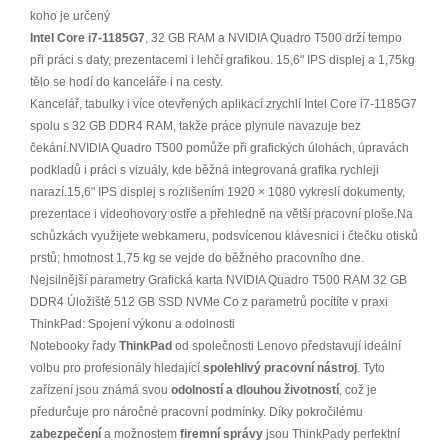
koho je určený
Intel Core i7-1185G7
, 32 GB RAM a NVIDIA Quadro T500 drží tempo
při práci s daty, prezentacemi i lehčí grafikou. 15,6" IPS displej a 1,75kg
tělo se hodí do kanceláře i na cesty.
Kancelář, tabulky i více otevřených aplikací zrychlí Intel Core i7-1185G7
spolu s 32 GB DDR4 RAM, takže práce plynule navazuje bez
čekání.NVIDIA Quadro T500 pomůže při grafických úlohách, úpravách
podkladů i práci s vizuály, kde běžná integrovaná grafika rychleji
narazí.15,6" IPS displej s rozlišením 1920 × 1080 vykreslí dokumenty,
prezentace i videohovory ostře a přehledně na větší pracovní ploše.Na
schůzkách využijete webkameru, podsvícenou klávesnici i čtečku otisků
prstů; hmotnost 1,75 kg se vejde do běžného pracovního dne.
Nejsilnější parametry Grafická karta NVIDIA Quadro T500 RAM 32 GB
DDR4 Úložiště 512 GB SSD NVMe Co z parametrů pocítíte v praxi
ThinkPad: Spojení výkonu a odolnosti
Notebooky řady
ThinkPad
od společnosti Lenovo představují ideální
volbu pro profesionály hledající
spolehlivý pracovní nástroj
. Tyto
zařízení jsou známá svou
odolností a dlouhou životností
, což je
předurčuje pro náročné pracovní podmínky. Díky pokročilému
zabezpečení
a možnostem
firemní správy
jsou ThinkPady perfektní