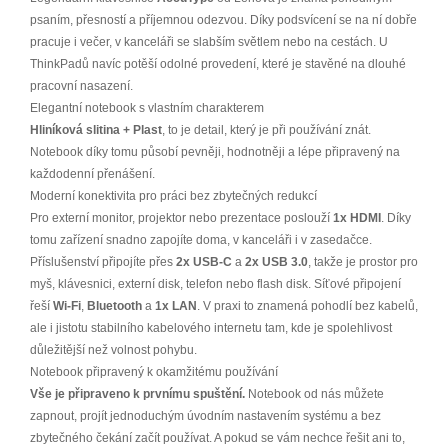
psaním, přesností a příjemnou odezvou. Díky podsvícení se na ní dobře
pracuje i večer, v kanceláři se slabším světlem nebo na cestách. U
ThinkPadů navíc potěší odolné provedení, které je stavěné na dlouhé
pracovní nasazení.
Elegantní notebook s vlastním charakterem
Hliníková slitina + Plast
, to je detail, který je při používání znát.
Notebook díky tomu působí pevněji, hodnotněji a lépe připravený na
každodenní přenášení.
Moderní konektivita pro práci bez zbytečných redukcí
Pro externí monitor, projektor nebo prezentace poslouží
1x HDMI
. Díky
tomu zařízení snadno zapojíte doma, v kanceláři i v zasedačce.
Příslušenství připojíte přes
2x USB-C
a
2x USB 3.0
, takže je prostor pro
myš, klávesnici, externí disk, telefon nebo flash disk. Síťové připojení
řeší
Wi-Fi
,
Bluetooth
a
1x LAN
. V praxi to znamená pohodlí bez kabelů,
ale i jistotu stabilního kabelového internetu tam, kde je spolehlivost
důležitější než volnost pohybu.
Notebook připravený k okamžitému používání
Vše je připraveno k prvnímu spuštění.
Notebook od nás můžete
zapnout, projít jednoduchým úvodním nastavením systému a bez
zbytečného čekání začít používat. A pokud se vám nechce řešit ani to,