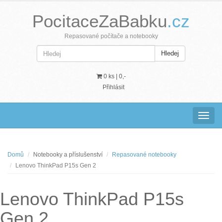
PocitaceZaBabku
.cz
Repasované počítače a notebooky
Hledej
0 ks |
0,-
Přihlásit
Navig
Domů
Notebooky a příslušenství
Repasované notebooky
Lenovo ThinkPad P15s Gen 2
Lenovo ThinkPad P15s
Gen 2