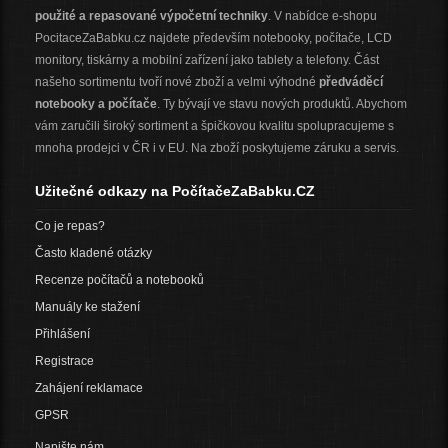
použité a repasované výpočetní techniky
. V nabídce e-shopu
PocitaceZaBabku.cz najdete především notebooky, počítače, LCD
monitory, tiskárny a mobilní zařízení jako tablety a telefony. Část
našeho sortimentu tvoří nové zboží a velmi výhodné
předváděcí
notebooky a počítače
. Ty bývají ve stavu nových produktů. Abychom
vám zaručili široký sortiment a špičkovou kvalitu spolupracujeme s
mnoha prodejci v ČR i v EU. Na zboží poskytujeme záruku a servis.
Užitečné odkazy na PočítačeZaBabku.CZ
Co je repas?
Často kladené otázky
Recenze počítačů a notebooků
Manuály ke stažení
Přihlášení
Registrace
Zahájení reklamace
GPSR
Napište nám