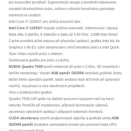
pro korporátní prostředí. Ergonomický design a komfortní klávesnice
usnadní dlouhodobou práci, zatímco robustní konstrukce garantuje
odolnost na cestách.
Intel Core i7-1185G7 pro svižný pracovní den
Intel Core i7-1185G7
rozjede svižnou kancelář, videohovory i úpravy
fotek díky 4 jádrům, 8 vláknům a taktu až 4,80 GHz. 12MB Intel Smart
Cache pomáhá držet odezvu při přepínání aplikací, grafika Intel Iris Xe
Graphics s 96 EU oživí streamování i lehčí kreativní práci a Intel Quick
Sync Video urychlí práci s videem.
Dedikovaná grafika pro práci s návrhy
NVIDIA Quadro T500
posílí notebook při práci v CADu, 3D modelech i
lehčím renderingu. Vlastní
4GB paměť GDDR6
nechává grafické úlohy
běžet mimo operační paměť, takže sestava lépe drží krok při úpravách
návrhů, vizualizací a více otevřených projektech.
Více o profesionální grafice
Quadro T500 míří spíše na stabilní pracovní nasazení než na herní
rekordy. Pomůže při modelování, přípravě technických výkresů,
akceleraci vybraných aplikací i připojení externích monitorů.
CUDA akcelerace
zrychlí podporované výpočty a grafické úlohy.
4GB
GDDR6 paměť
poskytne samostatný prostor pro pracovní data GPU.