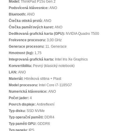
Model:
ThinkPad P15s Gen 2
Podsvícená klávesnice:
ANO
Bluetooth:
ANO
Čtečka otisků prstů:
ANO
Čtečka paměťových karet:
ANO
Dedikovaná grafická karta (GPU):
NVIDIA Quadro T500
Frekvence procesoru:
3,00 GHz
Generace procesoru:
11. Generace
Hmotnost (kg):
1,75
Integrovaná grafická karta:
Intel Iris Xe Graphics
Konvertibilita:
Pevný (klasický notebook)
LAN:
ANO
Materiál:
Hliníková slitina + Plast
Model procesoru:
Intel Core i7-1185G7
Numerická klávesnice:
ANO
Počet jader:
4
Povrch displeje:
Antireflexní
Typ disku:
SSD NVMe
Typ operační paměti:
DDR4
Typ paměti GPU:
GDDR6
Typ panelu:
IPS