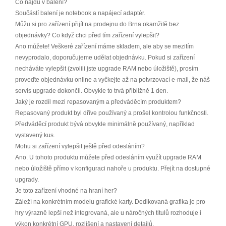
Co najdu v balení?
Součástí balení je notebook a napájecí adaptér.
Můžu si pro zařízení přijít na prodejnu do Brna okamžitě bez
objednávky? Co když chci před tím zařízení vylepšit?
Ano můžete! Veškeré zařízení máme skladem, ale aby se mezitím
nevyprodalo, doporučujeme udělat objednávku. Pokud si zařízení
necháváte vylepšit (zvolili jste upgrade RAM nebo úložiště), prosím
proveďte objednávku online a vyčkejte až na potvrzovací e-mail, že náš
servis upgrade dokončil. Obvykle to trvá přibližně 1 den.
Jaký je rozdíl mezi repasovaným a předváděcím produktem?
Repasovaný produkt byl dříve používaný a prošel kontrolou funkčnosti.
Předváděcí produkt bývá obvykle minimálně používaný, například
vystavený kus.
Mohu si zařízení vylepšit ještě před odesláním?
Ano. U tohoto produktu můžete před odesláním využít upgrade RAM
nebo úložiště přímo v konfiguraci nahoře u produktu. Přejít na dostupné
upgrady.
Je toto zařízení vhodné na hraní her?
Záleží na konkrétním modelu grafické karty. Dedikovaná grafika je pro
hry výrazně lepší než integrovaná, ale u náročných titulů rozhoduje i
výkon konkrétní GPU, rozlišení a nastavení detailů.