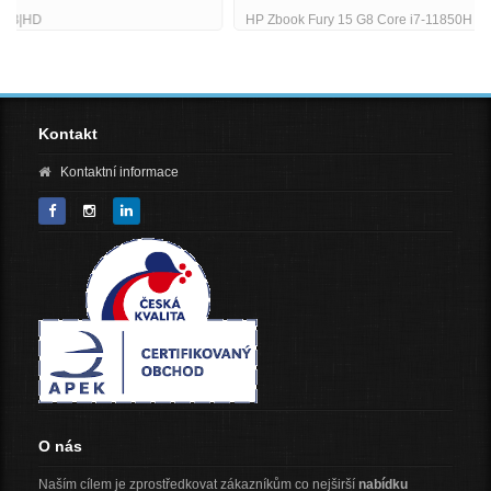
HP Zbook Fury 15 G8 Core i7-11850H 25 GHz 32GB RAM 1TB SSD
(NVMe) 156 FHD Wi-Fi BT WebCAM Num. Kláv. nVidia Quadro RTX
Kontakt
Kontaktní informace
O nás
Naším cílem je zprostředkovat zákazníkům co nejširší
nabídku