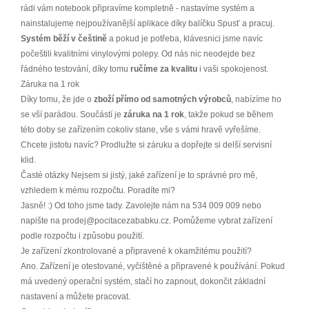
rádi vám notebook připravíme kompletně - nastavíme systém a
nainstalujeme nejpoužívanější aplikace díky balíčku Spusť a pracuj.
Systém běží v češtině
a pokud je potřeba, klávesnici jsme navíc
počeštili kvalitními vinylovými polepy. Od nás nic neodejde bez
řádného testování, díky tomu
ručíme za kvalitu
i vaši spokojenost.
Záruka na 1 rok
Díky tomu, že jde o
zboží přímo od samotných výrobců
, nabízíme ho
se vší parádou. Součástí je
záruka na 1 rok
, takže pokud se během
této doby se zařízením cokoliv stane, vše s vámi hravě vyřešíme.
Chcete jistotu navíc? Prodlužte si záruku a dopřejte si delší servisní
klid.
Časté otázky Nejsem si jistý, jaké zařízení je to správné pro mě,
vzhledem k mému rozpočtu. Poradíte mi?
Jasně! :) Od toho jsme tady. Zavolejte nám na 534 009 009 nebo
napište na prodej@pocitacezababku.cz. Pomůžeme vybrat zařízení
podle rozpočtu i způsobu použití.
Je zařízení zkontrolované a připravené k okamžitému použití?
Ano. Zařízení je otestované, vyčištěné a připravené k používání. Pokud
má uvedený operační systém, stačí ho zapnout, dokončit základní
nastavení a můžete pracovat.