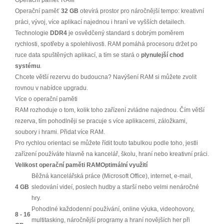
Operační paměť RAM
Operační paměť
32 GB
otevírá prostor pro náročnější tempo: kreativní
práci, vývoj, více aplikací najednou i hraní ve vyšších detailech.
Technologie
DDR4
je osvědčený standard s dobrým poměrem
rychlosti, spotřeby a spolehlivosti. RAM pomáhá procesoru držet po
ruce data spuštěných aplikací, a tím se stará o
plynulejší chod
systému
.
Chcete větší rezervu do budoucna? Navýšení RAM si můžete zvolit
rovnou v nabídce upgradu.
Více o operační paměti
RAM rozhoduje o tom, kolik toho zařízení zvládne najednou. Čím větší
rezerva, tím pohodlněji se pracuje s více aplikacemi, záložkami,
soubory i hrami. Přidat více RAM.
Pro rychlou orientaci se můžete řídit touto tabulkou podle toho, jestli
zařízení používáte hlavně na kancelář, školu, hraní nebo kreativní práci.
Velikost operační paměti RAM
Optimální využití
Běžná kancelářská práce (Microsoft Office), internet, e-mail,
4 GB
sledování videí, poslech hudby a starší nebo velmi nenáročné
hry.
Pohodlné každodenní používání, online výuka, videohovory,
8 - 16
multitasking, náročnější programy a hraní novějších her při