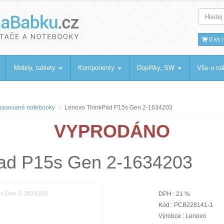
bku
.cz
0 ks 
Mobily, tablety
Komponenty
Doplňky, SW
Vše o n
asované notebooky
Lenovo ThinkPad P15s Gen 2-1634203
VYPRODÁNO
ad P15s Gen 2-1634203
DPH : 21 %
Kód : PCB228141-1
Výrobce : Lenovo