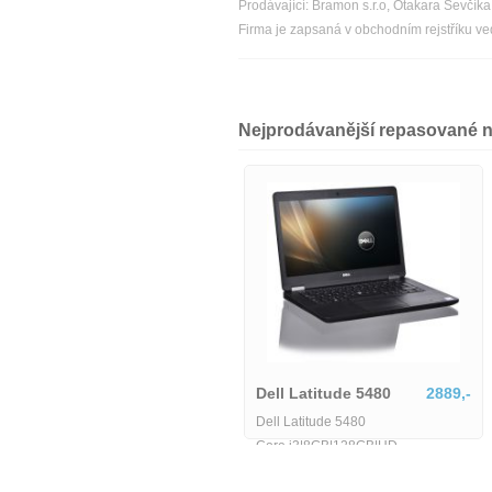
Prodávající: Bramon s.r.o, Otakara Ševčí
Firma je zapsaná v obchodním rejstříku v
Nejprodávanější repasované 
Dell Latitude 5580-MU-1-
IB06155
6425,-
Dell Latitude 5480
2889,-
Dell Latitude 5580-MU-1-IB06155
Dell Latitude 5480
Core i3|8GB|128GB|HD