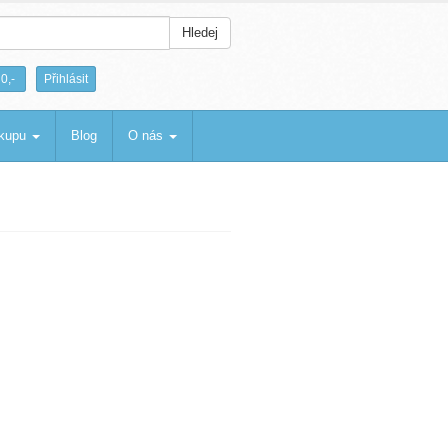
Hledej
|
0,-
Přihlásit
ákupu
Blog
O nás