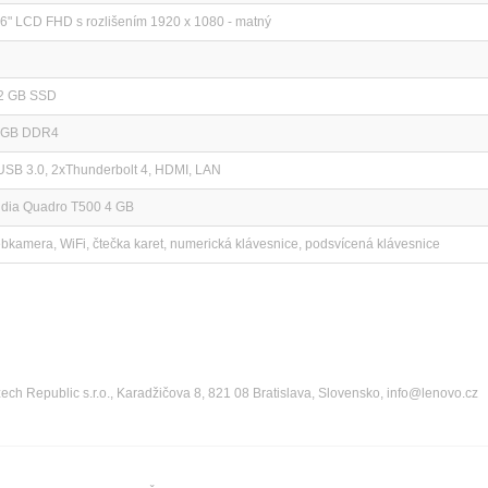
.6" LCD FHD s rozlišením 1920 x 1080 - matný
2 GB SSD
 GB DDR4
USB 3.0, 2xThunderbolt 4, HDMI, LAN
idia Quadro T500 4 GB
bkamera, WiFi, čtečka karet, numerická klávesnice, podsvícená klávesnice
ch Republic s.r.o., Karadžičova 8, 821 08 Bratislava, Slovensko, info@lenovo.cz