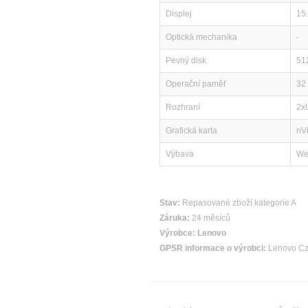
Displej
15
Optická mechanika
-
Pevný disk
51
Operační paměť
32
Rozhraní
2x
Grafická karta
nV
Výbava
We
Stav:
Repasované zboží kategorie A
Záruka:
24 měsíců
Výrobce:
Lenovo
GPSR informace o výrobci:
Lenovo Cze