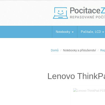
PocitaceZaBa
Repasované počítače a notebooky
Notebooky
Počítače, LCD
Domů
Notebooky a příslušenství
Rep
Lenovo ThinkP