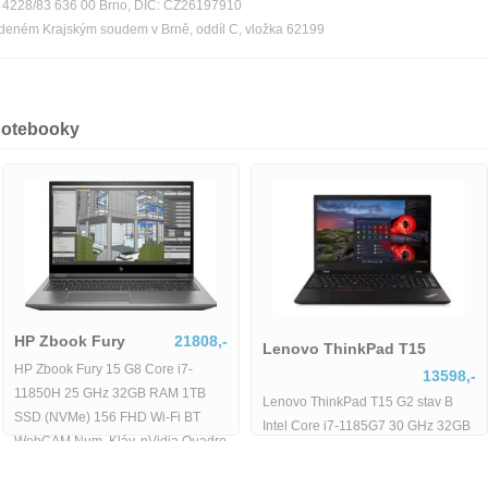
ka 4228/83 636 00 Brno, DIČ: CZ26197910
edeném Krajským soudem v Brně, oddíl C, vložka 62199
notebooky
HP Zbook Fury
21808,-
Lenovo ThinkPad T15
HP Zbook Fury 15 G8 Core i7-
13598,-
11850H 25 GHz 32GB RAM 1TB
Lenovo ThinkPad T15 G2 stav B
SSD (NVMe) 156 FHD Wi-Fi BT
Intel Core i7-1185G7 30 GHz 32GB
WebCAM Num. Kláv. nVidia Quadro
RAM 512GB SSD 156 FHD Wi-Fi
RTX
BT WebCAM Windows 11 Pro -