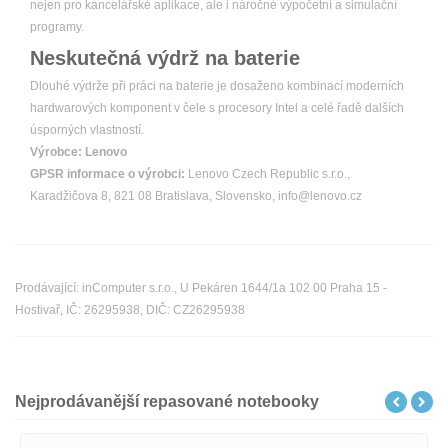
nejen pro kancelářské aplikace, ale i náročné výpočetní a simulační
programy.
Neskutečná výdrž na baterie
Dlouhé výdrže při práci na baterie je dosaženo kombinací moderních
hardwarových komponent v čele s procesory Intel a celé řadě dalších
úsporných vlastností.
Výrobce:
Lenovo
GPSR informace o výrobci:
Lenovo Czech Republic s.r.o.,
Karadžičova 8, 821 08 Bratislava, Slovensko, info@lenovo.cz
Prodávající: inComputer s.r.o., U Pekáren 1644/1a 102 00 Praha 15 -
Hostivař, IČ: 26295938, DIČ: CZ26295938
Nejprodávanější repasované notebooky