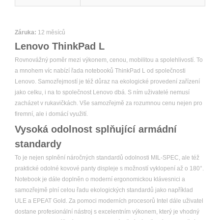
Záruka:
12 měsíců
Lenovo ThinkPad L
Rovnovážný poměr mezi výkonem, cenou, mobilitou a spolehlivostí. To
a mnohem víc nabízí řada notebooků ThinkPad L od společnosti
Lenovo. Samozřejmostí je též důraz na ekologické provedení zařízení
jako celku, i na to společnost Lenovo dbá. S ním uživatelé nemusí
zacházet v rukavičkách. Vše samozřejmě za rozumnou cenu nejen pro
firemní, ale i domácí využití.
Vysoká odolnost splňující armádní
standardy
To je nejen splnění náročných standardů odolnosti MIL-SPEC, ale též
praktické odolné kovové panty displeje s možností vyklopení až o 180°.
Notebook je dále doplněn o moderní ergonomickou klávesnici a
samozřejmě plní celou řadu ekologických standardů jako například
ULE a EPEAT Gold. Za pomoci moderních procesorů Intel dále uživatel
dostane profesionální nástroj s excelentním výkonem, který je vhodný