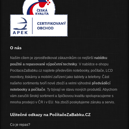
O nás
Naším cílem je zprostředkovat zákazníkům co nejširší
nabídku
použité a repasované výpočetní techniky
. V nabídce e-shopu
PocitaceZaBabku.cz najdete především notebooky, počítače, LCD
monitory, tiskárny a mobilní zařízení jako tablety a telefony. Část
našeho sortimentu tvoří nové zboží a velmi výhodné
předváděcí
notebooky a počítače
. Ty bývají ve stavu nových produktů. Abychom
vám zaručili široký sortiment a špičkovou kvalitu spolupracujeme s
mnoha prodejci v ČR i v EU. Na zboží poskytujeme záruku a servis.
Užitečné odkazy na PočítačeZaBabku.CZ
Co je repas?