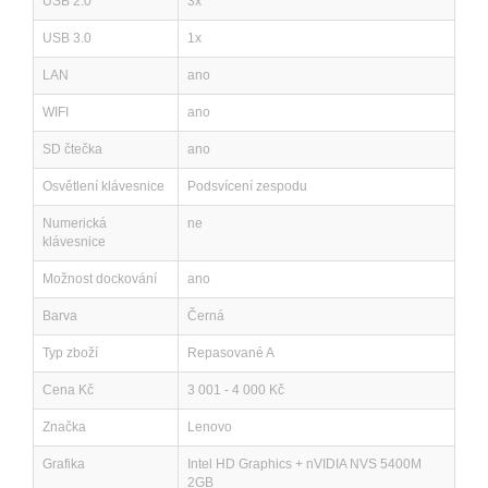
USB 2.0
3x
USB 3.0
1x
LAN
ano
WIFI
ano
SD čtečka
ano
Osvětlení klávesnice
Podsvícení zespodu
Numerická
ne
klávesnice
Možnost dockování
ano
Barva
Černá
Typ zboží
Repasované A
Cena Kč
3 001 - 4 000 Kč
Značka
Lenovo
Grafika
Intel HD Graphics + nVIDIA NVS 5400M
2GB