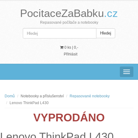
PocitaceZaBabku
.cz
Repasované počítače a notebooky
Hledej
0 ks |
0,-
Přihlásit
Navig
Domů
Notebooky a příslušenství
Repasované notebooky
Lenovo ThinkPad L430
VYPRODÁNO
Lenovo ThinkPad L430