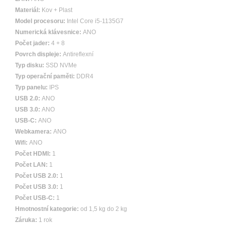
Materiál:
Kov + Plast
Model procesoru:
Intel Core i5-1135G7
Numerická klávesnice:
ANO
Počet jader:
4 + 8
Povrch displeje:
Antireflexní
Typ disku:
SSD NVMe
Typ operační paměti:
DDR4
Typ panelu:
IPS
USB 2.0:
ANO
USB 3.0:
ANO
USB-C:
ANO
Webkamera:
ANO
Wifi:
ANO
Počet HDMI:
1
Počet LAN:
1
Počet USB 2.0:
1
Počet USB 3.0:
1
Počet USB-C:
1
Hmotnostní kategorie:
od 1,5 kg do 2 kg
Záruka:
1 rok