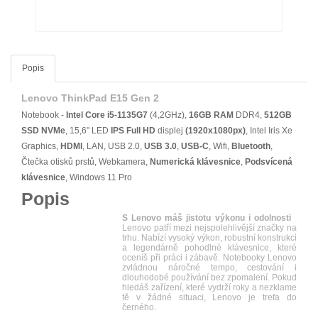
Popis
Lenovo ThinkPad E15 Gen 2
Notebook -
Intel Core i5-1135G7
(4,2GHz),
16GB RAM
DDR4,
512GB
SSD NVMe
, 15,6" LED
IPS
Full HD
displej
(1920x1080px)
, Intel Iris Xe
Graphics,
HDMI
, LAN, USB 2.0,
USB 3.0
,
USB-C
, Wifi,
Bluetooth
,
Čtečka otisků prstů, Webkamera,
Numerická klávesnice
,
Podsvícená
klávesnice
, Windows 11 Pro
Popis
S Lenovo máš jistotu výkonu i odolnosti
Lenovo patří mezi nejspolehlivější značky na
trhu. Nabízí vysoký výkon, robustní konstrukci
a legendárně pohodlné klávesnice, které
oceníš při práci i zábavě. Notebooky Lenovo
zvládnou náročné tempo, cestování i
dlouhodobé používání bez zpomalení. Pokud
hledáš zařízení, které vydrží roky a nezklame
tě v žádné situaci, Lenovo je trefa do
černého.