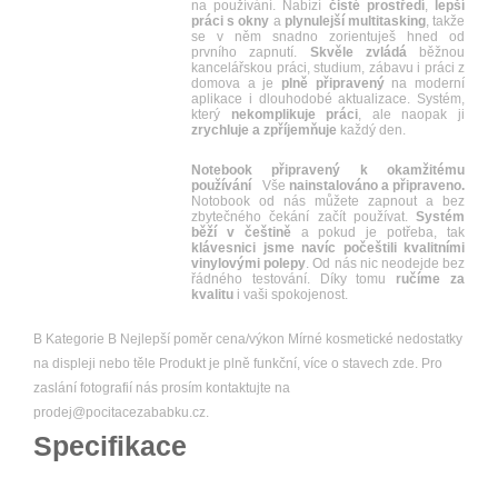
na používání. Nabízí
čisté
prostředí
,
lepší
práci
s okny
a
plynulejší multitasking
, takže
se v něm snadno zorientuješ hned od
prvního zapnutí.
Skvěle
zvládá
běžnou
kancelářskou práci, studium, zábavu i práci z
domova a je
plně
připravený
na moderní
aplikace i dlouhodobé aktualizace. Systém,
který
nekomplikuje
práci
, ale naopak ji
zrychluje
a
zpříjemňuje
každý den.
Notebook připravený k okamžitému
používání
Vše
nainstalováno a připraveno.
Notobook od nás můžete zapnout a bez
zbytečného čekání začít používat.
Systém
běží v češtině
a pokud je potřeba, tak
klávesnici jsme navíc počeštili kvalitními
vinylovými polepy
. Od nás nic neodejde bez
řádného testování. Díky tomu
ručíme za
kvalitu
i vaši spokojenost.
B Kategorie B Nejlepší poměr cena/výkon Mírné kosmetické nedostatky
na displeji nebo těle Produkt je plně funkční, více o stavech zde. Pro
zaslání fotografií nás prosím kontaktujte na
prodej@pocitacezababku.cz.
Specifikace