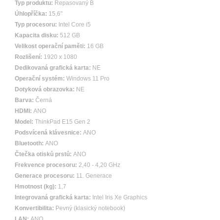
Typ produktu:
Repasovaný B
Úhlopříčka:
15,6"
Typ procesoru:
Intel Core i5
Kapacita disku:
512 GB
Velikost operační paměti:
16 GB
Rozlišení:
1920 x 1080
Dedikovaná grafická karta:
NE
Operační systém:
Windows 11 Pro
Dotyková obrazovka:
NE
Barva:
Černá
HDMI:
ANO
Model:
ThinkPad E15 Gen 2
Podsvícená klávesnice:
ANO
Bluetooth:
ANO
Čtečka otisků prstů:
ANO
Frekvence procesoru:
2,40 - 4,20 GHz
Generace procesoru:
11. Generace
Hmotnost (kg):
1,7
Integrovaná grafická karta:
Intel Iris Xe Graphics
Konvertibilita:
Pevný (klasický notebook)
LAN:
ANO