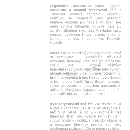
Legendární ThinkPad do práce
Výkon,
variabilita a kvalitní zpracování
dělá z
ThinkPad modelů naprostou legendu.
Využívají se především jako
pracovní
stanice.
Problém jim nedělá ani hraní her
nebo editace fotografií. Použité materiály
zajišťují
dlouhou životnost.
A zvládají častý
přenos i cestování. Práce na něm je rychlá,
komfortní a hlavně spolehlivá. Kdekoliv,
kdykoliv.
Intel Core i5 nabízí výkon a rychlost, které
si zamilujete.
Náročnější uživatelé
rozhodně nesahají níže než po procesoru
Intel® Core i5.
Kromě běžných
kancelářských prací umožňuje
jeho výkon i
plynulé editování videí, úpravu fotografií či
hraní náročnějších her.
Nespornou výhodou
je technologie
Intel® Turbo Boost
navyšující
výkon procesoru při spuštění náročnějších
aplikací. Navýšená kapacita cache paměti
zase zajišťuje plynulejší chod systému.
Vysokorychlostní úložiště SSD NVMe
SSD
NVMe
s kapacitou
512GB
je až
6× rychlejší
než SSD SATA
, a až
25× rychlejší než
klasický HDD
. Díky vysoké rychlosti čtení,
spouští systém i aplikace prakticky okamžitě
a umožňuje bleskový přenos dat. Díky
modernímu rozhraní PCIe je nejen
rychlejší
,