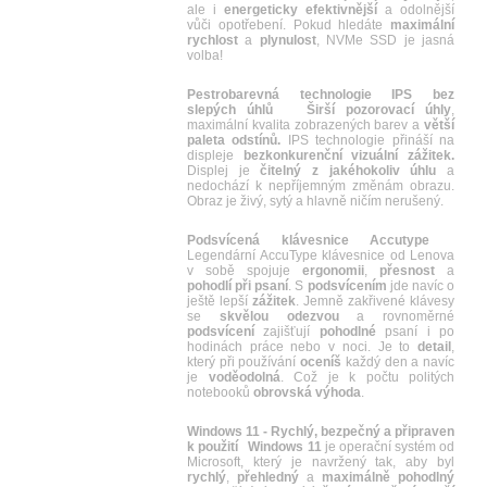
ale i
energeticky efektivnější
a odolnější
vůči opotřebení. Pokud hledáte
maximální
rychlost
a
plynulost
, NVMe SSD je jasná
volba!
Pestrobarevná technologie IPS bez
slepých úhlů
Širší pozorovací úhly
,
maximální kvalita zobrazených barev a
větší
paleta odstínů.
IPS technologie přináší na
displeje
bezkonkurenční vizuální zážitek.
Displej je
čitelný z jakéhokoliv úhlu
a
nedochází k nepříjemným změnám obrazu.
Obraz je živý, sytý a hlavně ničím nerušený.
Podsvícená klávesnice Accutype
Legendární AccuType klávesnice od Lenova
v sobě spojuje
ergonomii
,
přesnost
a
pohodlí
při
psaní
. S
podsvícením
jde navíc o
ještě lepší
zážitek
. Jemně zakřivené klávesy
se
skvělou
odezvou
a rovnoměrné
podsvícení
zajišťují
pohodlné
psaní i po
hodinách práce nebo v noci. Je to
detail
,
který při používání
oceníš
každý den a navíc
je
voděodolná
. Což je k počtu politých
notebooků
obrovská výhoda
.
Windows 11 - Rychlý, bezpečný a připraven
k použití
Windows 11
je operační systém od
Microsoft, který je navržený tak, aby byl
rychlý
,
přehledný
a
maximálně
pohodlný