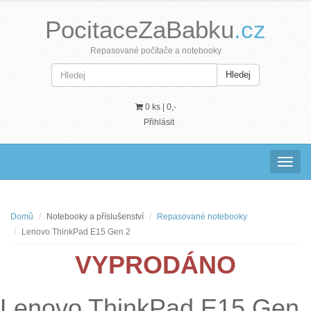
PocitaceZaBabku
.cz
Repasované počítače a notebooky
Hledej
0 ks |
0,-
Přihlásit
Navig
Domů
Notebooky a příslušenství
Repasované notebooky
Lenovo ThinkPad E15 Gen 2
VYPRODÁNO
Lenovo ThinkPad E15 Gen