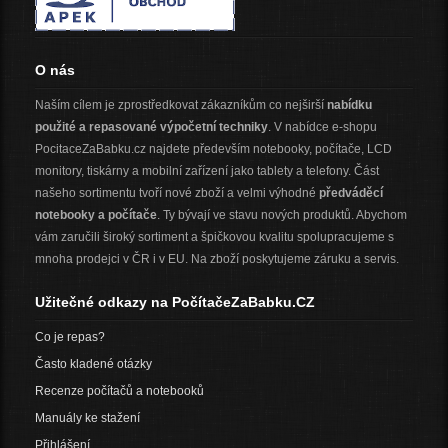
O nás
Naším cílem je zprostředkovat zákazníkům co nejširší
nabídku
použité a repasované výpočetní techniky
. V nabídce e-shopu
PocitaceZaBabku.cz najdete především notebooky, počítače, LCD
monitory, tiskárny a mobilní zařízení jako tablety a telefony. Část
našeho sortimentu tvoří nové zboží a velmi výhodné
předváděcí
notebooky a počítače
. Ty bývají ve stavu nových produktů. Abychom
vám zaručili široký sortiment a špičkovou kvalitu spolupracujeme s
mnoha prodejci v ČR i v EU. Na zboží poskytujeme záruku a servis.
Užitečné odkazy na PočítačeZaBabku.CZ
Co je repas?
Často kladené otázky
Recenze počítačů a notebooků
Manuály ke stažení
Přihlášení