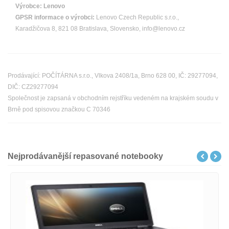
Výrobce:
Lenovo
GPSR informace o výrobci:
Lenovo Czech Republic s.r.o.,
Karadžičova 8, 821 08 Bratislava, Slovensko, info@lenovo.cz
Prodávající: POČÍTÁRNA s.r.o., Vlkova 2408/1a, Brno 628 00, IČ: 29277094,
DIČ: CZ29277094
Společnost je zapsaná v obchodním rejstříku vedeném na krajském soudu v
Brně pod spisovou značkou C 70346
Nejprodávanější repasované notebooky