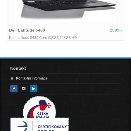
2889,-
HP Zbook Fury
B|128GB|HD
HP Zbook Fury 15 G8 Core i7-1185
(NVMe) 156 FHD Wi-Fi BT WebCAM Nu
Kontakt
Kontaktní informace