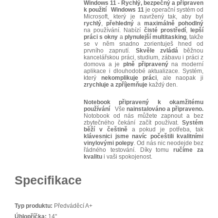
Windows 11 - Rychlý, bezpečný a připraven
k použití
Windows 11
je operační systém od
Microsoft, který je navržený tak, aby byl
rychlý
,
přehledný
a
maximálně
pohodlný
na používání. Nabízí
čisté
prostředí
,
lepší
práci
s okny
a
plynulejší multitasking
, takže
se v něm snadno zorientuješ hned od
prvního zapnutí.
Skvěle
zvládá
běžnou
kancelářskou práci, studium, zábavu i práci z
domova a je
plně
připravený
na moderní
aplikace i dlouhodobé aktualizace. Systém,
který
nekomplikuje
práci
, ale naopak ji
zrychluje
a
zpříjemňuje
každý den.
Notebook připravený k okamžitému
používání
Vše
nainstalováno a připraveno.
Notobook od nás můžete zapnout a bez
zbytečného čekání začít používat.
Systém
běží v češtině
a pokud je potřeba, tak
klávesnici jsme navíc počeštili kvalitními
vinylovými polepy
. Od nás nic neodejde bez
řádného testování. Díky tomu
ručíme za
kvalitu
i vaši spokojenost.
Specifikace
Typ produktu:
Předváděcí A+
Úhlopříčka:
14"