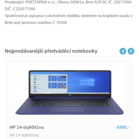
Prodávající: POČÍTÁRNA s.r.o., Vlkova 2408/1a, Brno 628 00, IČ: 29277094,
DIČ: CZ29277094
Společnost je zapsaná v obchodním rejstříku vedeném na krajském soudu v
Brně pod spisovou značkou C 70346
Nejprodávanější předváděcí notebooky
01na
6990,-
Lenovo IdeaPad
1na
Lenovo IdeaPad Sl