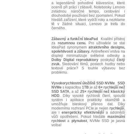
a legendárně pohodlné klávesnice, které
oceníš při práci i zábavě. Notebooky Lenovo
zvládnou náročné tempo, cestování i
dlouhodobé používání bez zpomalení. Pokud
hledáš zařízení, které vydrží roky a nezklame
tě v žádné situaci, Lenovo je trefa do
černého.
Zábavný a funkční IdeaPad
Kvalitní přístroj
za
rozumnou cenu.
Pro uživatele se stal
IdeaPad synonymem
atraktivního designu,
spolehlivosti a zábavy.
Antireflexní vrstva na
displeji minimalizuje světelné odlesky a
Dolby Digital reproduktory
poskytují
čistý
zvuk.
Sledování filmů, poslech hudby nebo
textové práce? S touhle výbavou bez
problému.
Vysokorychlostní úložiště SSD NVMe
SSD
NVMe
s kapacitou
1TB
je až
6× rychlejší než
SSD SATA
, a až
25× rychlejší než klasický
HDD
. Díky vysoké rychlosti čtení, spouští
systém i aplikace prakticky okamžitě a
umožňuje bleskový přenos dat. Díky
modernímu rozhraní PCIe je nejen
rychlejší
,
ale i
energeticky efektivnější
a odolnější
vůči opotřebení. Pokud hledáte
maximální
rychlost
a
plynulost
, NVMe SSD je jasná
volba!