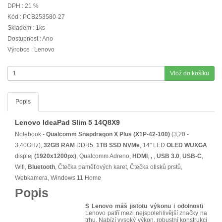
DPH : 21 %
Kód : PCB253580-27
Skladem : 1ks
Dostupnost : Ano
Výrobce : Lenovo
Vlož do košíku
Popis
Lenovo IdeaPad Slim 5 14Q8X9
Notebook -
Qualcomm Snapdragon X Plus (X1P-42-100)
(3,20 -
3,40GHz),
32GB RAM
DDR5,
1TB SSD NVMe
, 14" LED
OLED
WUXGA
displej
(1920x1200px)
, Qualcomm Adreno,
HDMI
,
,
,
USB 3.0
,
USB-C
,
Wifi,
Bluetooth
, Čtečka paměťových karet, Čtečka otisků prstů,
Webkamera, Windows 11 Home
Popis
S Lenovo máš jistotu výkonu i odolnosti
Lenovo patří mezi nejspolehlivější značky na
trhu. Nabízí vysoký výkon, robustní konstrukci