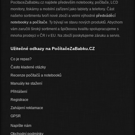
PocitaceZaBabku.cz najdete především notebooky, počítače, LCD
monitory, tiskárny a mobilní zařízení jako tablety a telefony. Část
našeho sortimentu tvoří nové zboží a velmi výhodné
předváděcí
notebooky a počítače
. Ty bývají ve stavu nových produktů. Abychom
vám zaručili široký sortiment a špičkovou kvalitu spolupracujeme s
mnoha prodejci v ČR i v EU. Na zboží poskytujeme záruku a servis.
Užitečné odkazy na PočítačeZaBabku.CZ
Co je repas?
Často kladené otázky
Recenze počítačů a notebooků
Manuály ke stažení
Přihlášení
Registrace
Zahájení reklamace
GPSR
Napište nám
Obchodní podmínky