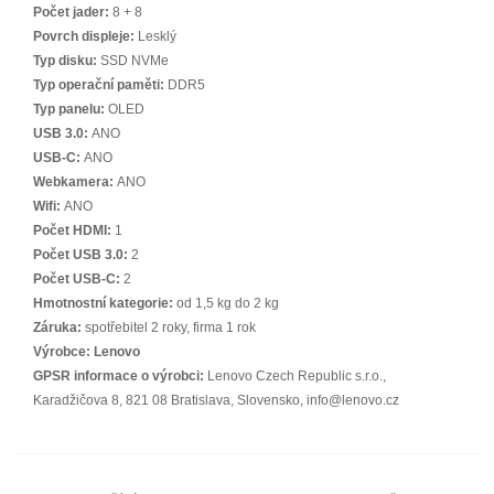
Počet jader:
8 + 8
Povrch displeje:
Lesklý
Typ disku:
SSD NVMe
Typ operační paměti:
DDR5
Typ panelu:
OLED
USB 3.0:
ANO
USB-C:
ANO
Webkamera:
ANO
Wifi:
ANO
Počet HDMI:
1
Počet USB 3.0:
2
Počet USB-C:
2
Hmotnostní kategorie:
od 1,5 kg do 2 kg
Záruka:
spotřebitel 2 roky, firma 1 rok
Výrobce:
Lenovo
GPSR informace o výrobci:
Lenovo Czech Republic s.r.o.,
Karadžičova 8, 821 08 Bratislava, Slovensko, info@lenovo.cz