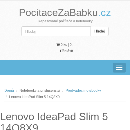
PocitaceZaBabku
.cz
Repasované počítače a notebooky
Hledej
0 ks |
0,-
Přihlásit
Navig
Domů
Notebooky a příslušenství
Předváděcí notebooky
Lenovo IdeaPad Slim 5 14Q8X9
Lenovo IdeaPad Slim 5
14Q8X9