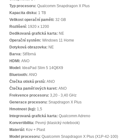
Typ procesoru:
Qualcomm Snapdragon X Plus
Kapacita disku:
1 TB
Velikost operační paměti:
32 GB
Rozlišení:
1920 x 1200
Dedikovaná grafická karta:
NE
Operační systém:
Windows 11 Home
Dotyková obrazovka:
NE
Barva:
Stříbrná
HDMI:
ANO
Model:
IdeaPad Slim 5 14Q8X9
Bluetooth:
ANO
Čtečka otisků prstů:
ANO
Čtečka paměťových karet:
ANO
Frekvence procesoru:
3,20 - 3,40 GHz
Generace procesoru:
Snapdragon X Plus
Hmotnost (kg):
1,5
Integrovaná grafická karta:
Qualcomm Adreno
Konvertibilita:
Pevný (klasický notebook)
Materiál:
Kov + Plast
Model procesoru:
Qualcomm Snapdragon X Plus (X1P-42-100)