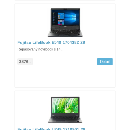
Fujitsu LifeBook E549-1704382-28
Repasovaný notebook s 14...
3876,-
Detail
Fujitsu LifeBook U749-1710901-28