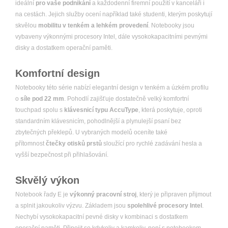
ideální
pro vaše podnikání
a každodenní firemní použití v kanceláři i
na cestách. Jejich služby ocení například také studenti, kterým poskytují
skvělou
mobilitu v tenkém a lehkém provedení
. Notebooky jsou
vybaveny výkonnými procesory Intel, dále vysokokapacitními pevnými
disky a dostatkem operační paměti.
Komfortní design
Notebooky této série nabízí elegantní design v tenkém a úzkém profilu
o
síle pod 22 mm
. Pohodlí zajišťuje dostatečně velký komfortní
touchpad spolu s
klávesnicí typu AccuType
, která poskytuje, oproti
standardním klávesnicím, pohodlnější a plynulejší psaní bez
zbytečných překlepů. U vybraných modelů oceníte také
přítomnost
čtečky otisků prstů
sloužící pro rychlé zadávání hesla a
vyšší bezpečnost při přihlašování.
Skvělý výkon
Notebook řady E je
výkonný pracovní stroj
, který je připraven přijmout
a splnit jakoukoliv výzvu. Základem jsou
spolehlivé procesory Intel
.
Nechybí vysokokapacitní pevné disky v kombinaci s dostatkem