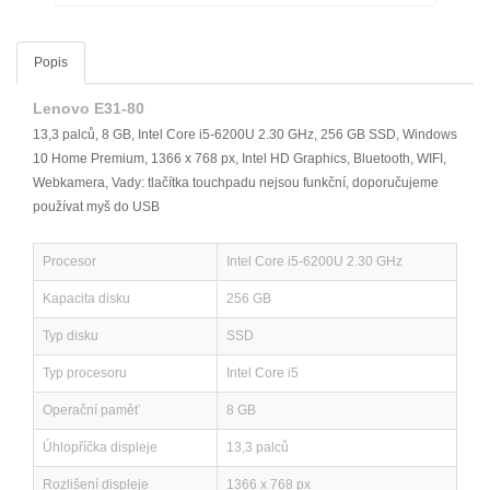
Popis
Lenovo E31-80
13,3 palců, 8 GB, Intel Core i5-6200U 2.30 GHz, 256 GB SSD, Windows
10 Home Premium, 1366 x 768 px, Intel HD Graphics, Bluetooth, WIFI,
Webkamera, Vady: tlačítka touchpadu nejsou funkční, doporučujeme
používat myš do USB
Procesor
Intel Core i5-6200U 2.30 GHz
Kapacita disku
256 GB
Typ disku
SSD
Typ procesoru
Intel Core i5
Operační paměť
8 GB
Úhlopříčka displeje
13,3 palců
Rozlišení displeje
1366 x 768 px