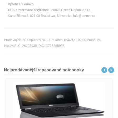
Výrobce:
Lenovo
GPSR informace o výrobci:
Lenovo Czech Republic s.r.o.,
Karadžičova 8, 821 08 Bratislava, Slovensko, info@lenovo.cz
Prodávající: inComputer s.r.o., U Pekáren 1644/1a 102 00 Praha 15 -
Hostivař, IČ: 26295938, DIČ: CZ26295938
Nejprodávanější repasované notebooky