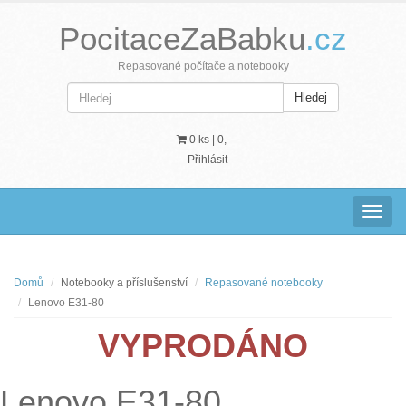
PocitaceZaBabku
.cz
Repasované počítače a notebooky
Hledej
0 ks |
0,-
Přihlásit
Navig
Domů
Notebooky a příslušenství
Repasované notebooky
Lenovo E31-80
VYPRODÁNO
Lenovo E31-80