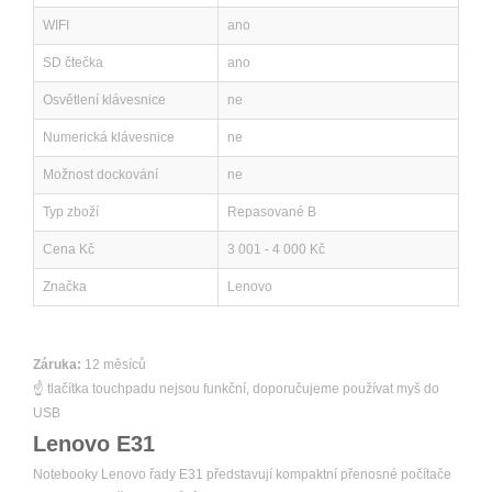
WIFI
ano
SD čtečka
ano
Osvětlení klávesnice
ne
Numerická klávesnice
ne
Možnost dockování
ne
Typ zboží
Repasované B
Cena Kč
3 001 - 4 000 Kč
Značka
Lenovo
Záruka:
12 měsíců
☝
tlačítka touchpadu nejsou funkční, doporučujeme používat myš do
USB
Lenovo E31
Notebooky Lenovo řady E31 představují kompaktní přenosné počítače