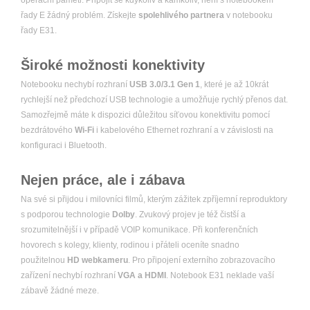
operační paměti. Připojit se kdykoliv a kamkoliv, není s notebookem
řady E žádný problém. Získejte
spolehlivého partnera
v notebooku
řady E31.
Široké možnosti konektivity
Notebooku nechybí rozhraní
USB 3.0/3.1 Gen 1
, které je až 10krát
rychlejší než předchozí USB technologie a umožňuje rychlý přenos dat.
Samozřejmě máte k dispozici důležitou síťovou konektivitu pomocí
bezdrátového
Wi-Fi
i kabelového Ethernet rozhraní a v závislosti na
konfiguraci i Bluetooth.
Nejen práce, ale i zábava
Na své si přijdou i milovníci filmů, kterým zážitek zpříjemní reproduktory
s podporou technologie
Dolby
. Zvukový projev je též čistší a
srozumitelnější i v případě VOIP komunikace. Při konferenčních
hovorech s kolegy, klienty, rodinou i přáteli oceníte snadno
použitelnou
HD webkameru
. Pro připojení externího zobrazovacího
zařízení nechybí rozhraní
VGA a HDMI
. Notebook E31 neklade vaší
zábavě žádné meze.