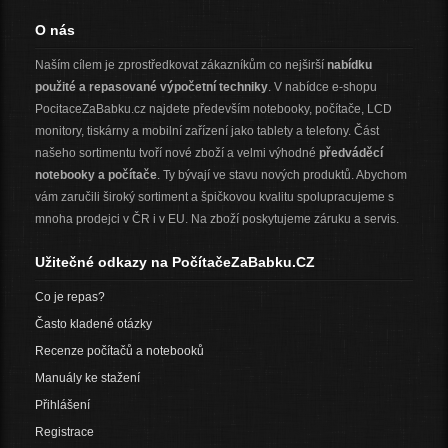
O nás
Naším cílem je zprostředkovat zákazníkům co nejširší
nabídku
použité a repasované výpočetní techniky
. V nabídce e-shopu
PocitaceZaBabku.cz najdete především notebooky, počítače, LCD
monitory, tiskárny a mobilní zařízení jako tablety a telefony. Část
našeho sortimentu tvoří nové zboží a velmi výhodné
předváděcí
notebooky a počítače
. Ty bývají ve stavu nových produktů. Abychom
vám zaručili široký sortiment a špičkovou kvalitu spolupracujeme s
mnoha prodejci v ČR i v EU. Na zboží poskytujeme záruku a servis.
Užitečné odkazy na PočítačeZaBabku.CZ
Co je repas?
Často kladené otázky
Recenze počítačů a notebooků
Manuály ke stažení
Přihlášení
Registrace