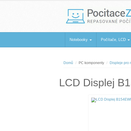
PocitaceZaBa
Repasované počítače a notebooky
Notebooky
Počítače, LCD
Domů
PC komponenty
Displeje pro
LCD Displej B1