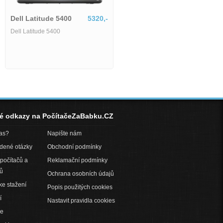
Dell Latitude 5400
5320,-
Dell Latitude 5400
né odkazy na PočítačeZaBabku.CZ
pas?
Napište nám
adené otázky
Obchodní podmínky
počítačů a
Reklamační podmínky
ů
Ochrana osobních údajů
ke stažení
Popis použitých cookies
í
Nastavit pravidla cookies
ce