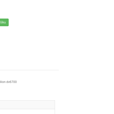
ošíku
ilion dv6700