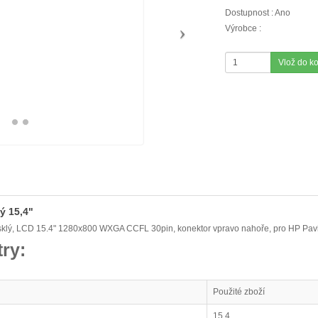
Dostupnost : Ano
Výrobce :
Vlož do k
ý 15,4"
esklý, LCD 15.4" 1280x800 WXGA CCFL 30pin, konektor vpravo nahoře, pro HP Pav
ry:
Použité zboží
15,4