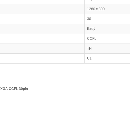
1280 x 800
30
tlustý
CCFL
TN
C1
WXGA CCFL 30pin