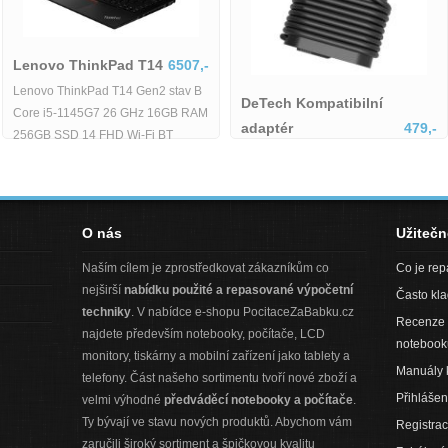
Lenovo ThinkPad T14
6507,-
Lenovo ThinkPad T14 Gen2 stav B
DeTech Kompatibilní
Core i5-1145G7 26 GHz 16GB RAM
adaptér
479,-
256GB SSD 14 FHD Wi-Fi BT
DeTech Kompatibilní adaptér pro
WebCAM Windows 11 Pro - repas
Dell (+ EU kabel), 65W – USB-C
O nás
Užiteč
Naším cílem je zprostředkovat zákazníkům co
Co je re
nejširší
nabídku použité a repasované výpočetní
Často kl
techniky
. V nabídce e-shopu PocitaceZaBabku.cz
Recenze 
najdete především notebooky, počítače, LCD
notebook
monitory, tiskárny a mobilní zařízení jako tablety a
Manuály 
telefony. Část našeho sortimentu tvoří nové zboží a
Přihlášen
velmi výhodné
předváděcí notebooky a počítače
.
Ty bývají ve stavu nových produktů. Abychom vám
Registra
zaručili široký sortiment a špičkovou kvalitu