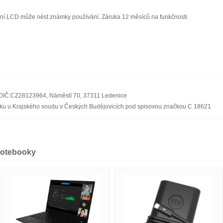
ční LCD může nést známky používání. Záruka 12 měsíců na funkčnosti.
4, DIČ:CZ28123964, Náměstí 70, 37311 Ledenice
říku u Krajského soudu v Českých Budějovicích pod spisovou značkou C 18621
 notebooky