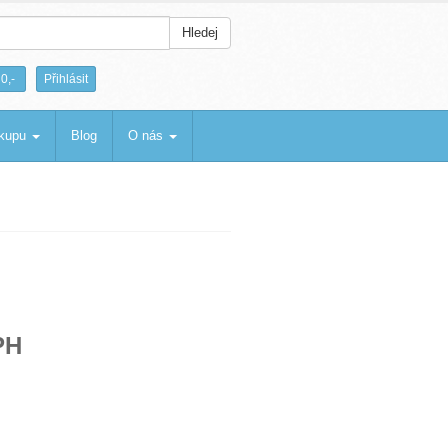
Hledej
|
0,-
Přihlásit
ákupu
Blog
O nás
PH