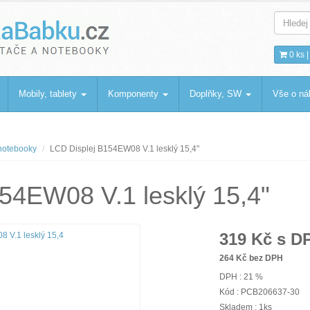
bku
.cz
0 ks 
Mobily, tablety
Komponenty
Doplňky, SW
Vše o n
 notebooky
LCD Displej B154EW08 V.1 lesklý 15,4"
54EW08 V.1 lesklý 15,4"
319
Kč s D
264
Kč bez DPH
DPH : 21 %
Kód : PCB206637-30
Skladem : 1ks