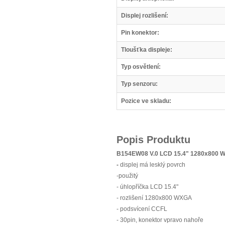
Displej rozlišení:
Pin konektor:
Tloušťka displeje:
Typ osvětlení:
Typ senzoru:
Pozice ve skladu:
Popis Produktu
B154EW08 V.0 LCD 15.4" 1280x800 
-
displej má lesklý povrch
-použitý
- úhlopříčka LCD 15.4"
- rozlišení 1280x800 WXGA
- podsvícení CCFL
- 30pin, konektor vpravo nahoře