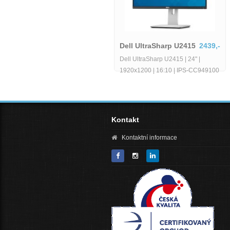
Dell UltraSharp U2415
2439,-
Dell OptiPlex 7050
4350,-
Dell UltraSharp U2415 | 24" |
Dell OptiPlex 7050 Micro
1920x1200 | 16:10 | IPS-CC949100
Kontakt
Kontaktní informace