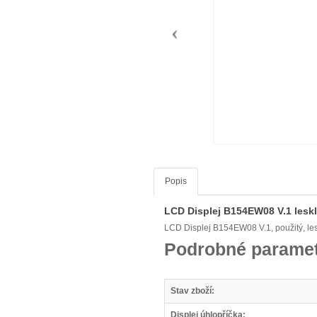
Popis
LCD Displej B154EW08 V.1 leskl
LCD Displej B154EW08 V.1, použitý, l
Podrobné paramet
Stav zboží:
Displej úhlopříčka: