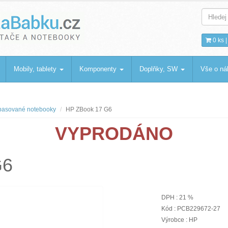
bku
.cz
0 ks 
Mobily, tablety
Komponenty
Doplňky, SW
Vše o n
asované notebooky
HP ZBook 17 G6
VYPRODÁNO
G6
DPH : 21 %
Kód : PCB229672-27
Výrobce : HP