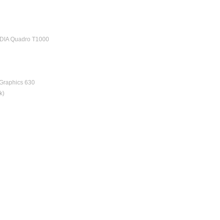
DIA Quadro T1000
 Graphics 630
k)