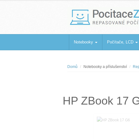
PocitaceZaBa
Repasované počítače a notebooky
Notebooky
Počítače, LCD
Domů
Notebooky a příslušenství
Rep
HP ZBook 17 