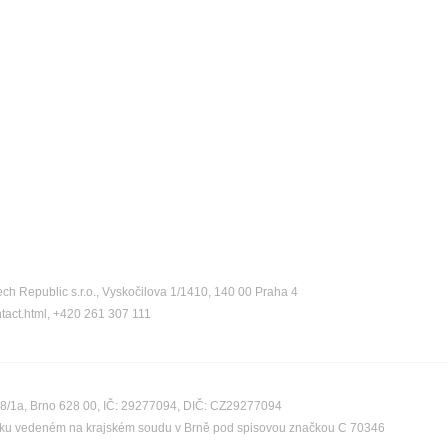
ch Republic s.r.o., Vyskočilova 1/1410, 140 00 Praha 4
ntact.html, +420 261 307 111
08/1a, Brno 628 00, IČ: 29277094, DIČ: CZ29277094
říku vedeném na krajském soudu v Brně pod spisovou značkou C 70346