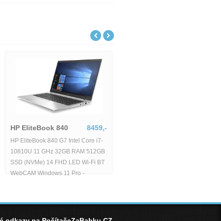
HP EliteBook 840
8459,-
HP EliteBook 840 G7 Intel Core i7-
10810U 11 GHz 32GB RAM 512GB
SSD (NVMe) 14 FHD LED Wi-Fi BT
WebCAM Windows 11 Pro -
né odkazy na PočítačeZaBabku.CZ