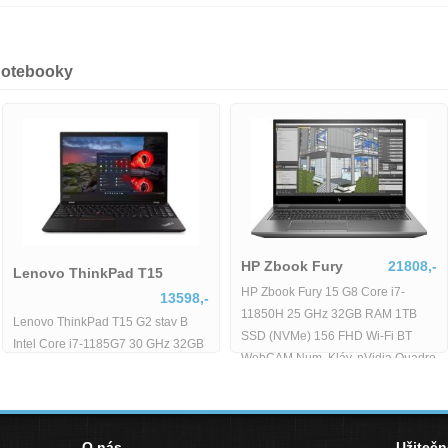
notebooky
HP Zbook Fury
21808,-
Lenovo ThinkPad T15
HP Zbook Fury 15 G8 Core i7-
13598,-
11850H 25 GHz 32GB RAM 1TB
Lenovo ThinkPad T15 G2 stav B
SSD (NVMe) 156 FHD Wi-Fi BT
Intel Core i7-1185G7 30 GHz 32GB
WebCAM Num. Kláv. nVidia Quadro
RAM 512GB SSD 156 FHD Wi-Fi
RTX
BT WebCAM Windows 11 Pro -
O nás
Užiteč