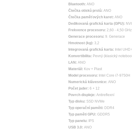
Bluetooth:
ANO
Čtečka otisků prstů:
ANO
Čtečka paměťových karet:
ANO
Dedikovaná grafická karta (GPU):
NVI
Frekvence procesoru:
2,60 - 4,50 GHz
Generace procesoru:
9. Generace
Hmotnost (kg):
3,2
Integrovaná grafická karta:
Intel UHD
Konvertibilita:
Pevný (klasický noteboo
LAN:
ANO
Materiál:
Kov + Plast
Model procesoru:
Intel Core i7-9750H
Numerická klávesnice:
ANO
Počet jader:
6 + 12
Povrch displeje:
Antireflexní
Typ disku:
SSD NVMe
Typ operační paměti:
DDR4
Typ paměti GPU:
GDDR5
Typ panelu:
IPS
USB 3.0:
ANO