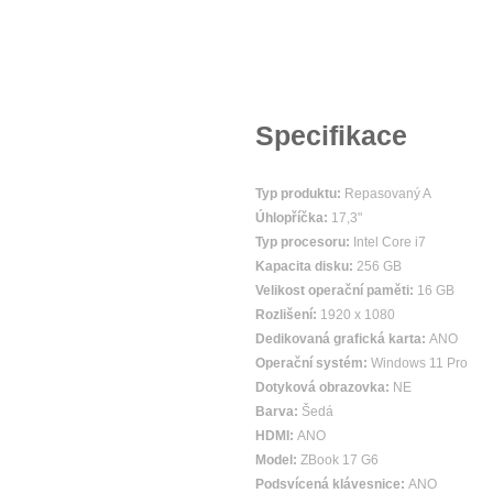
Specifikace
Typ produktu:
Repasovaný A
Úhlopříčka:
17,3"
Typ procesoru:
Intel Core i7
Kapacita disku:
256 GB
Velikost operační paměti:
16 GB
Rozlišení:
1920 x 1080
Dedikovaná grafická karta:
ANO
Operační systém:
Windows 11 Pro
Dotyková obrazovka:
NE
Barva:
Šedá
HDMI:
ANO
Model:
ZBook 17 G6
Podsvícená klávesnice:
ANO