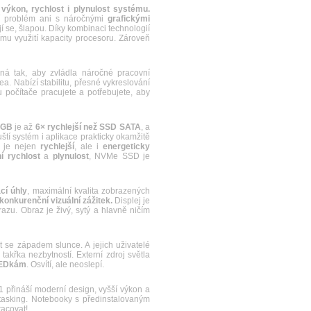
a
výkon, rychlost i plynulost systému.
jí problém ani s náročnými
grafickými
 se, šlapou. Díky kombinaci technologií
u využití kapacity procesoru. Zároveň
á tak, aby zvládla náročné pracovní
a. Nabízí stabilitu, přesné vykreslování
počítače pracujete a potřebujete, aby
6GB
je až
6× rychlejší než SSD SATA
, a
uští systém i aplikace prakticky okamžitě
e je nejen
rychlejší
, ale i
energeticky
 rychlost
a
plynulost
, NVMe SSD je
cí úhly
, maximální kvalita zobrazených
konkurenční vizuální zážitek.
Displej je
u. Obraz je živý, sytý a hlavně ničím
e západem slunce. A jejich uživatelé
akřka nezbytností. Externí zdroj světla
LEDkám
. Osvítí, ale neoslepí.
řináší moderní design, vyšší výkon a
itasking. Notebooky s předinstalovaným
racovat!