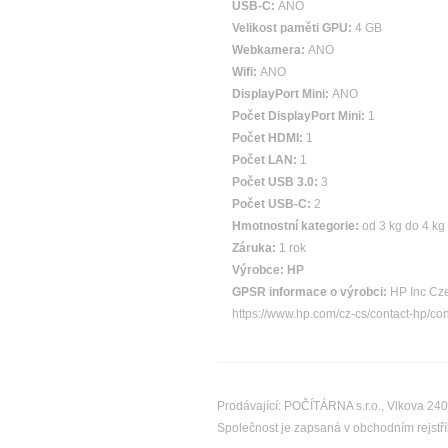
USB-C:
ANO
Velikost paměti GPU:
4 GB
Webkamera:
ANO
Wifi:
ANO
DisplayPort Mini:
ANO
Počet DisplayPort Mini:
1
Počet HDMI:
1
Počet LAN:
1
Počet USB 3.0:
3
Počet USB-C:
2
Hmotnostní kategorie:
od 3 kg do 4 kg
Záruka:
1 rok
Výrobce:
HP
GPSR informace o výrobci:
HP Inc Cze
https://www.hp.com/cz-cs/contact-hp/co
Prodávající: POČÍTÁRNA s.r.o., Vlkova 24
Společnost je zapsaná v obchodním rejst