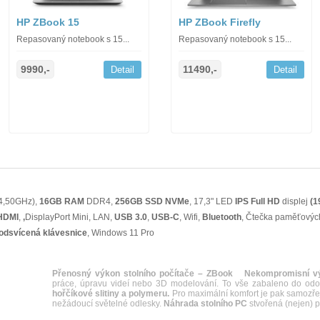
HP ZBook 15
HP ZBook Firefly
Repasovaný notebook s 15...
Repasovaný notebook s 15...
9990,-
11490,-
Detail
Detail
 4,50GHz),
16GB RAM
DDR4,
256GB SSD NVMe
, 17,3" LED
IPS
Full HD
displej
(1
HDMI
,
,
DisplayPort Mini, LAN,
USB 3.0
,
USB-C
, Wifi,
Bluetooth
, Čtečka paměťových 
odsvícená klávesnice
, Windows 11 Pro
Přenosný výkon stolního počítače – ZBook
Nekompromisní v
práce, úpravu videí nebo 3D modelování. To vše zabaleno do od
hořčíkové slitiny a polymeru.
Pro maximální komfort je pak samozřej
nežádoucí světelné odlesky.
Náhrada stolního PC
stvořená (nejen) p