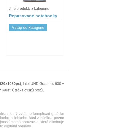
Jiné produkty z kategorie
Repasované notebooky
Vstup do kategorie
920x1080px)
, Intel UHD Graphics 630 +
karet, Čtečka otisků prstů,
ýkon,
který zvládne komplexní grafické
olného a lehkého
šasi z hliníku, pevné
mostí matná obrazovka, která eliminuje
ro digitální nomády.