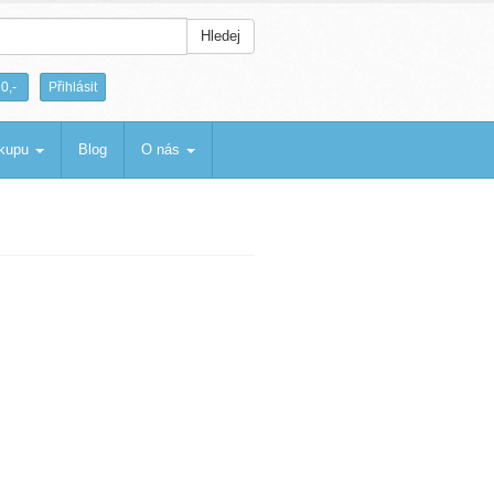
Hledej
|
0,-
Přihlásit
ákupu
Blog
O nás