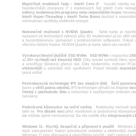
Majstrštyk modelové řady – Intel® Core i7
Vysoké nároky n
Nejvýkonnější procesory i7 z modelových řad Intel® Core nema
editory, modelovacími programy nebo nejnovějšími hrami.
Nesekají
Intel® Hyper-Threading
a
Intel® Turbo Boost
dochází k maximálním
minimalizaci spotřeby elektrické energie.
Nekonečné možnosti s NVIDIA Quadro
Tahle karta je navržen
nasazení od technických výkresů přes 3D modelování až po střih vide
a bezproblémovou spolupráci s profesionálním softwarem. Pokud u 
všechno běželo hladce, NVIDIA Quadro je karta, která vás nezdrží.
Vysokorychlostní úložiště SSD NVMe
SSD NVMe
s kapacitou
25
až
25× rychlejší než klasický HDD
. Díky vysoké rychlosti čtení, spo
a umožňuje bleskový přenos dat. Díky modernímu rozhraní PCI
efektivnější
a odolnější vůči opotřebení. Pokud hledáte
maximální
jasná volba!
Pestrobarevná technologie IPS bez slepých úhlů
Širší pozorova
barev a
větší paleta odstínů.
IPS technologie přináší na displeje
bez
čitelný z jakéhokoliv úhlu
a nedochází k nepříjemným změnám obraz
nerušený.
Podsvícená klávesnice na noční směny
Notebooky nechodí spát s
také ne.
Pro dlouhé noci
před monitorem je podsvícená klávesnice t
tak můžete úplně minimalizovat. Na vše uvidíte díky
integrovaným 
Windows 11 - Rychlý, bezpečný a připraven k použití
Windows 11 p
lepší zabezpečení. Nabízí jednoduché ovládání a efektivnější mult
Windows 11 jsou připraveny k okamžitému použití - stačí zapnout a p