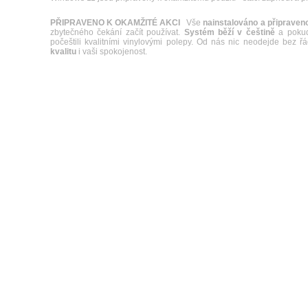
PŘIPRAVENO K OKAMŽITÉ AKCI
Vše
nainstalováno a připraveno
zbytečného čekání začít používat.
Systém běží v češtině
a pokud 
počeštili kvalitními vinylovými polepy. Od nás nic neodejde bez 
kvalitu
i vaši spokojenost.