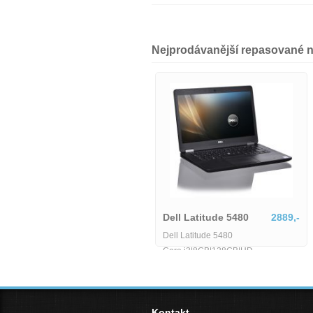
Nejprodávanější repasované 
Dell Precision 5560-1618035
21770,-
Dell Latitude 5480
2889,-
Dell Precision 5560-1618035
Dell Latitude 5480
Core i3|8GB|128GB|HD
Kontakt