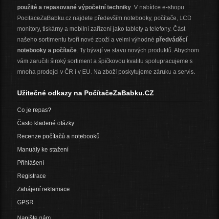
použité a repasované výpočetní techniky
. V nabídce e-shopu
PocitaceZaBabku.cz najdete především notebooky, počítače, LCD
monitory, tiskárny a mobilní zařízení jako tablety a telefony. Část
našeho sortimentu tvoří nové zboží a velmi výhodné
předváděcí
notebooky a počítače
. Ty bývají ve stavu nových produktů. Abychom
vám zaručili široký sortiment a špičkovou kvalitu spolupracujeme s
mnoha prodejci v ČR i v EU. Na zboží poskytujeme záruku a servis.
Užitečné odkazy na PočítačeZaBabku.CZ
Co je repas?
Často kladené otázky
Recenze počítačů a notebooků
Manuály ke stažení
Přihlášení
Registrace
Zahájení reklamace
GPSR
Napište nám