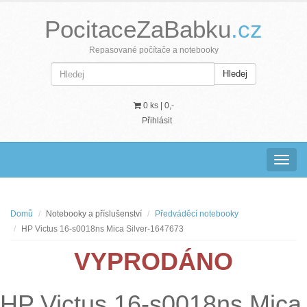
PocitaceZaBabku
.cz
Repasované počítače a notebooky
Hledej
0 ks |
0,-
Přihlásit
Navig
Domů
Notebooky a příslušenství
Předváděcí notebooky
HP Victus 16-s0018ns Mica Silver-1647673
VYPRODÁNO
HP Victus 16-s0018ns Mica