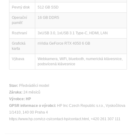
Pevný disk
512 GB SSD
Operační
16 GB DDR5
paměť
Rozhraní
3xUSB 3.0, 1xUSB 3.1 Type-C, HDMI, LAN
Grafická
nVidia GeForce RTX 4050 6 GB
karta
Výbava
Webkamera, WiFi, bluetooth, numerická klávesnice,
podsvícená klávesnice
Stav:
Předváděcí model
Záruka:
24 měsíců
Výrobce:
HP
GPSR informace o výrobci:
HP Inc Czech Republic s.r.o., Vyskočilova
1/1410, 140 00 Praha 4
https://www.hp.com/cz-cs/contact-hp/contact.html, +420 261 307 111