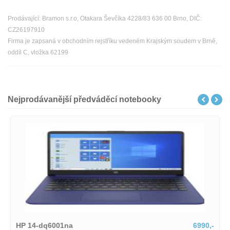
Prodávající: Bramon s.r.o, Otakara Ševčíka 4228/83 636 00 Brno, DIČ:
CZ26197910
Firma je zapsaná v obchodním rejstříku vedeném Krajským soudem v Brně,
oddíl C, vložka 62199
Nejprodávanější předváděcí notebooky
HP 14-dq6001na
6990,-