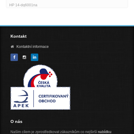
HP 14-dq6001na
Kontakt
Kontaktní informace
O nás
Naším cílem je zprostředkovat zákazníkům co nejširší
nabídku