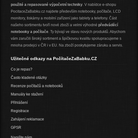
použité a repasované výpočetní techniky
. V nabídce e-shopu
PocitaceZaBabku.cz najdete především notebooky, počítače, LCD
monitory, tiskárny a mobilní zařízení jako tablety a telefony. Část
našeho sortimentu tvoří nové zboží a velmi výhodné
předváděcí
notebooky a počítače
. Ty bývají ve stavu nových produktů. Abychom
vám zaručili široký sortiment a špičkovou kvalitu spolupracujeme s
mnoha prodejci v ČR i v EU. Na zboží poskytujeme záruku a servis.
Užitečné odkazy na PočítačeZaBabku.CZ
Co je repas?
Často kladené otázky
Recenze počítačů a notebooků
Manuály ke stažení
Přihlášení
Registrace
Zahájení reklamace
GPSR
Napište nám