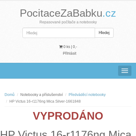
PocitaceZaBabku
.cz
Repasované počítače a notebooky
Hledej
0 ks |
0,-
Přihlásit
Navig
Domů
Notebooky a příslušenství
Předváděcí notebooky
HP Victus 16-r1176ng Mica Silver-1661848
VYPRODÁNO
HP Victus 16-r1176ng Mica