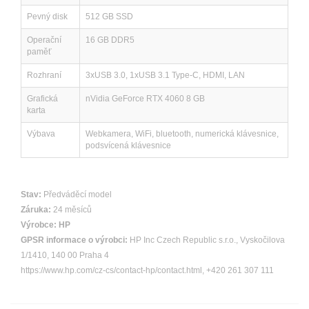
Pevný disk
512 GB SSD
Operační
16 GB DDR5
paměť
Rozhraní
3xUSB 3.0, 1xUSB 3.1 Type-C, HDMI, LAN
Grafická
nVidia GeForce RTX 4060 8 GB
karta
Výbava
Webkamera, WiFi, bluetooth, numerická klávesnice,
podsvícená klávesnice
Stav:
Předváděcí model
Záruka:
24 měsíců
Výrobce:
HP
GPSR informace o výrobci:
HP Inc Czech Republic s.r.o., Vyskočilova
1/1410, 140 00 Praha 4
https://www.hp.com/cz-cs/contact-hp/contact.html, +420 261 307 111