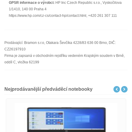
GPSR informace o výrobci:
HP Inc Czech Republic s.r.o., Vyskočilova
1/1410, 140 00 Praha 4
https://www.hp.com/cz-cs/contact-hp/contact.html, +420 261 307 111
Prodávající: Bramon s.r.o, Otakara Ševčíka 4228/83 636 00 Brno, DIČ:
CZ26197910
Firma je zapsaná v obchodním rejstříku vedeném Krajským soudem v Brně,
oddíl C, vložka 62199
Nejprodávanější předváděcí notebooky