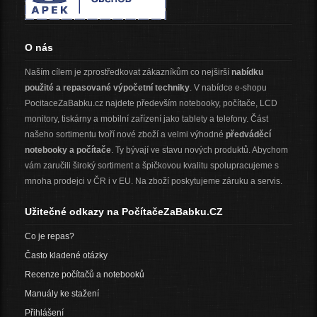
O nás
Naším cílem je zprostředkovat zákazníkům co nejširší
nabídku
použité a repasované výpočetní techniky
. V nabídce e-shopu
PocitaceZaBabku.cz najdete především notebooky, počítače, LCD
monitory, tiskárny a mobilní zařízení jako tablety a telefony. Část
našeho sortimentu tvoří nové zboží a velmi výhodné
předváděcí
notebooky a počítače
. Ty bývají ve stavu nových produktů. Abychom
vám zaručili široký sortiment a špičkovou kvalitu spolupracujeme s
mnoha prodejci v ČR i v EU. Na zboží poskytujeme záruku a servis.
Užitečné odkazy na PočítačeZaBabku.CZ
Co je repas?
Často kladené otázky
Recenze počítačů a notebooků
Manuály ke stažení
Přihlášení