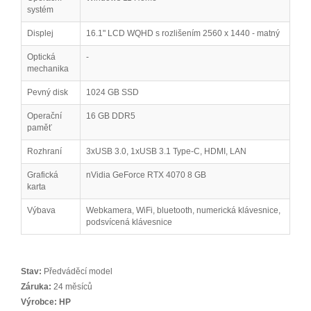
systém
Displej
16.1" LCD WQHD s rozlišením 2560 x 1440 - matný
Optická
-
mechanika
Pevný disk
1024 GB SSD
Operační
16 GB DDR5
paměť
Rozhraní
3xUSB 3.0, 1xUSB 3.1 Type-C, HDMI, LAN
Grafická
nVidia GeForce RTX 4070 8 GB
karta
Výbava
Webkamera, WiFi, bluetooth, numerická klávesnice,
podsvícená klávesnice
Stav:
Předváděcí model
Záruka:
24 měsíců
Výrobce:
HP