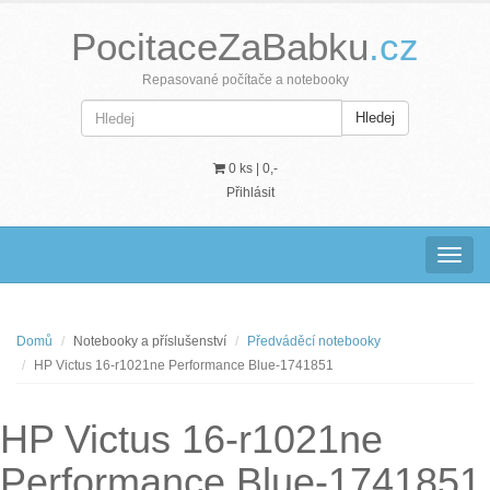
PocitaceZaBabku
.cz
Repasované počítače a notebooky
Hledej
0 ks |
0,-
Přihlásit
Navig
Domů
Notebooky a příslušenství
Předváděcí notebooky
HP Victus 16-r1021ne Performance Blue-1741851
HP Victus 16-r1021ne
Performance Blue-1741851